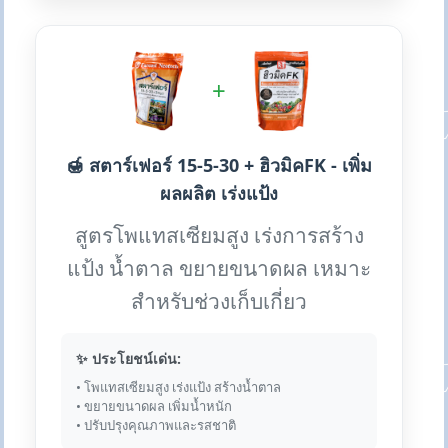
+
🍯 สตาร์เฟอร์ 15-5-30 + ฮิวมิคFK - เพิ่ม
ผลผลิต เร่งแป้ง
สูตรโพแทสเซียมสูง เร่งการสร้าง
แป้ง น้ำตาล ขยายขนาดผล เหมาะ
สำหรับช่วงเก็บเกี่ยว
✨ ประโยชน์เด่น:
• โพแทสเซียมสูง เร่งแป้ง สร้างน้ำตาล
• ขยายขนาดผล เพิ่มน้ำหนัก
• ปรับปรุงคุณภาพและรสชาติ