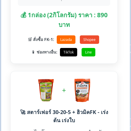
💰 1กล่อง (2กิโลกรัม) ราคา : 890
บาท
🛒 สั่งซื้อ FK-1:
Lazada
Shopee
📱 ช่องทางอื่น:
TikTok
Line
+
🚀 สตาร์เฟอร์ 30-20-5 + ฮิวมิคFK - เร่ง
ต้น เร่งใบ