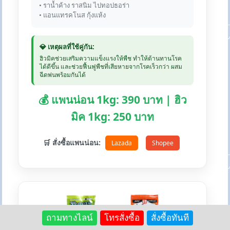
• ราน้ำค้าง ราสนิม ไปทอปธอร่า
• แอนแทรคโนส กุ้งแห้ง
💎 เหตุผลที่ใช้คู่กัน:
ฮิวมิคช่วยเสริมความแข็งแรงให้พืช ทำให้ต้านทานโรค
ได้ดีขึ้น และช่วยฟื้นฟูพืชที่เสียหายจากโรคเร็วกว่า ผสม
ฉีดพ่นพร้อมกันได้
💰 แพนน่อน 1kg: 390 บาท | ฮิว
มิค 1kg: 250 บาท
🛒 สั่งซื้อแพนน่อน:
Lazada
Shopee
+
ถามทางไลน์
โทรสั่งซื้อ
สั่งซื้อทันที