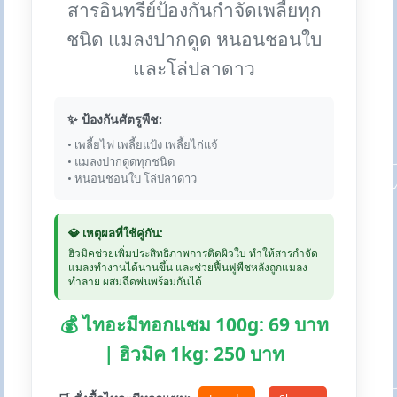
สารอินทรีย์ป้องกันกำจัดเพลี้ยทุก
ชนิด แมลงปากดูด หนอนชอนใบ
และโล่ปลาดาว
✨ ป้องกันศัตรูพืช:
• เพลี้ยไฟ เพลี้ยแป้ง เพลี้ยไก่แจ้
• แมลงปากดูดทุกชนิด
• หนอนชอนใบ โล่ปลาดาว
💎 เหตุผลที่ใช้คู่กัน:
ฮิวมิคช่วยเพิ่มประสิทธิภาพการติดผิวใบ ทำให้สารกำจัด
แมลงทำงานได้นานขึ้น และช่วยฟื้นฟูพืชหลังถูกแมลง
ทำลาย ผสมฉีดพ่นพร้อมกันได้
💰 ไทอะมีทอกแซม 100g: 69 บาท
| ฮิวมิค 1kg: 250 บาท