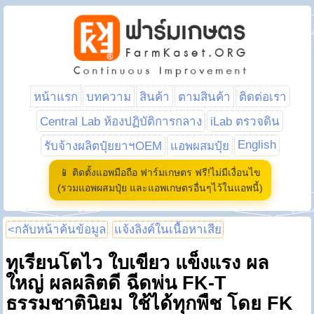
หน้าแรก
บทความ
สินค้า
ตามสินค้า
ติดต่อเรา
Central Lab ห้องปฏิบัติการกลาง
iLab ตรวจดิน
English
รับจ้างผลิตปุ๋ยยาฯOEM
แอพผสมปุ๋ย
📱 ติดตั้งแอพมือถือ ฟาร์มเกษตร ฟรี!ไม่มีเงื่อนไข
(รวมแอพผสมปุ๋ย และแอพเกษตรอื่นๆไว้ในแอพนี้)
<กลับหน้าค้นข้อมูล
แจ้งลิงค์ในเนื้อหาเสีย
ทุเรียนโตไว ใบเขียว แข็งแรง ผล
ใหญ่ ผลผลิตดี ฉีดพ่น FK-T
ธรรมชาตินิยม ใช้ได้ทุกพืช โดย FK