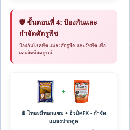
🛡️ ขั้นตอนที่ 4: ป้องกันและ
กำจัดศัตรูพืช
ป้องกันโรคพืช แมลงศัตรูพืช และวัชพืช เพื่อ
ผลผลิตที่สมบูรณ์
+
🐛 ไทอะมีทอกแซม + ฮิวมิคFK - กำจัด
แมลงปากดูด