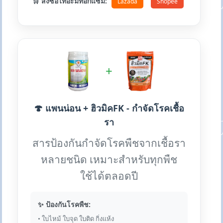
🛒 สั่งซื้อไทอะมีทอกแซม:
Lazada
Shopee
+
🍄 แพนน่อน + ฮิวมิคFK - กำจัดโรคเชื้อ
รา
สารป้องกันกำจัดโรคพืชจากเชื้อรา
หลายชนิด เหมาะสำหรับทุกพืช
ใช้ได้ตลอดปี
✨ ป้องกันโรคพืช:
• ใบไหม้ ใบจุด ใบติด กิ่งแห้ง