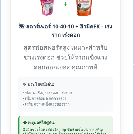
+
🌺 สตาร์เฟอร์ 10-40-10 + ฮิวมิคFK - เร่ง
ราก เร่งดอก
สูตรฟอสฟอรัสสูง เหมาะสำหรับ
ช่วงเร่งดอก ช่วยให้รากแข็งแรง
ดอกออกเยอะ คุณภาพดี
✨ ประโยชน์เด่น:
• ฟอสฟอรัสสูง เร่งดอก เร่งราก
• เพิ่มการติดผล ลดการร่วง
• เสริมความแข็งแรงของราก
💎 เหตุผลที่ใช้คู่กัน:
ฮิวมิคช่วยให้ฟอสฟอรัสถูกดูดซับง่ายขึ้น เร่งการเจริญ