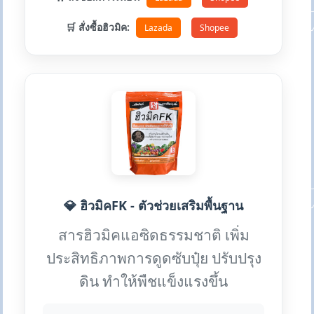
🛒 สั่งซื้อฮิวมิค:
Lazada
Shopee
💎 ฮิวมิคFK - ตัวช่วยเสริมพื้นฐาน
สารฮิวมิคแอซิดธรรมชาติ เพิ่ม
ประสิทธิภาพการดูดซับปุ๋ย ปรับปรุง
ดิน ทำให้พืชแข็งแรงขึ้น