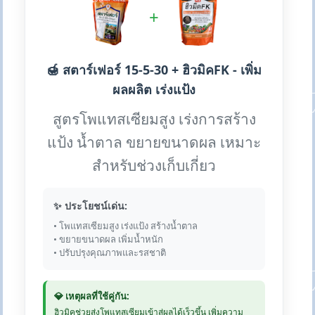
+
🍯 สตาร์เฟอร์ 15-5-30 + ฮิวมิคFK - เพิ่ม
ผลผลิต เร่งแป้ง
สูตรโพแทสเซียมสูง เร่งการสร้าง
แป้ง น้ำตาล ขยายขนาดผล เหมาะ
สำหรับช่วงเก็บเกี่ยว
✨ ประโยชน์เด่น:
• โพแทสเซียมสูง เร่งแป้ง สร้างน้ำตาล
• ขยายขนาดผล เพิ่มน้ำหนัก
• ปรับปรุงคุณภาพและรสชาติ
💎 เหตุผลที่ใช้คู่กัน:
ฮิวมิคช่วยส่งโพแทสเซียมเข้าสู่ผลได้เร็วขึ้น เพิ่มความ