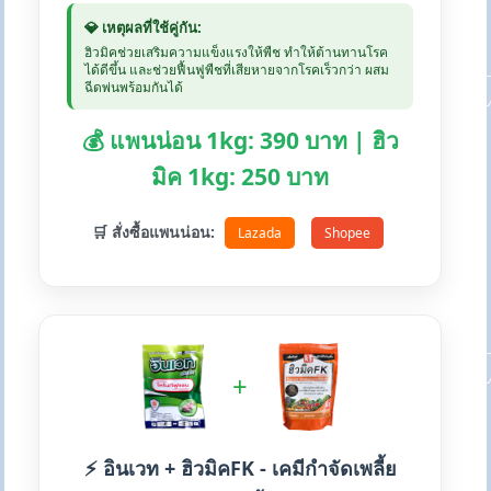
💎 เหตุผลที่ใช้คู่กัน:
ฮิวมิคช่วยเสริมความแข็งแรงให้พืช ทำให้ต้านทานโรค
ได้ดีขึ้น และช่วยฟื้นฟูพืชที่เสียหายจากโรคเร็วกว่า ผสม
ฉีดพ่นพร้อมกันได้
💰 แพนน่อน 1kg: 390 บาท | ฮิว
มิค 1kg: 250 บาท
🛒 สั่งซื้อแพนน่อน:
Lazada
Shopee
+
⚡ อินเวท + ฮิวมิคFK - เคมีกำจัดเพลี้ย