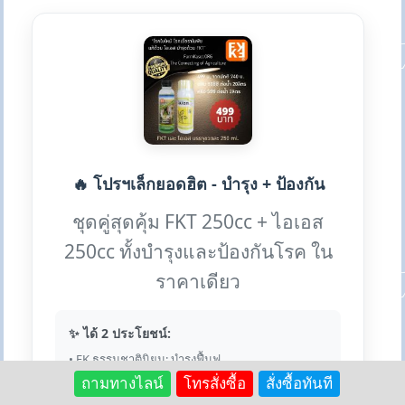
🔥 โปรฯเล็กยอดฮิต - บำรุง + ป้องกัน
ชุดคู่สุดคุ้ม FKT 250cc + ไอเอส
250cc ทั้งบำรุงและป้องกันโรค ใน
ราคาเดียว
✨ ได้ 2 ประโยชน์:
• FK ธรรมชาตินิยม: บำรุงฟื้นฟู
• ไอเอส: ป้องกันโรคราต่างๆ
ถามทางไลน์
โทรสั่งซื้อ
สั่งซื้อทันที
• ผสมน้ำได้รวม 100 ลิตร