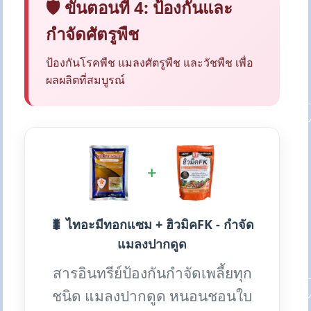
🛡️ ขั้นตอนที่ 4: ป้องกันและ
กำจัดศัตรูพืช
ป้องกันโรคพืช แมลงศัตรูพืช และวัชพืช เพื่อ
ผลผลิตที่สมบูรณ์
+
🐛 ไทอะมีทอกแซม + ฮิวมิคFK - กำจัด
แมลงปากดูด
สารอินทรีย์ป้องกันกำจัดเพลี้ยทุก
ชนิด แมลงปากดูด หนอนชอนใบ