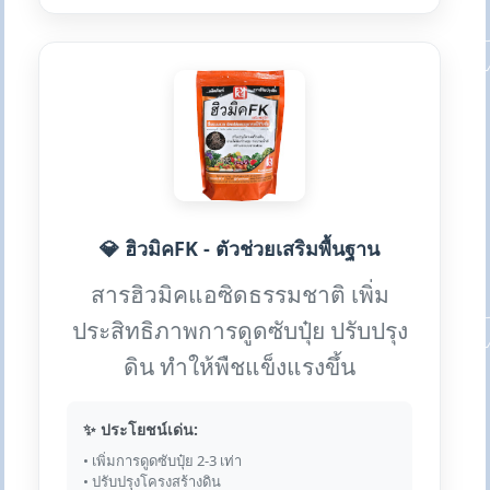
💎 ฮิวมิคFK - ตัวช่วยเสริมพื้นฐาน
สารฮิวมิคแอซิดธรรมชาติ เพิ่ม
ประสิทธิภาพการดูดซับปุ๋ย ปรับปรุง
ดิน ทำให้พืชแข็งแรงขึ้น
✨ ประโยชน์เด่น:
• เพิ่มการดูดซับปุ๋ย 2-3 เท่า
• ปรับปรุงโครงสร้างดิน