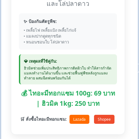
และโล่ปลาดาว
✨ ป้องกันศัตรูพืช:
• เพลี้ยไฟ เพลี้ยแป้ง เพลี้ยไก่แจ้
• แมลงปากดูดทุกชนิด
• หนอนชอนใบ โล่ปลาดาว
💎 เหตุผลที่ใช้คู่กัน:
ฮิวมิคช่วยเพิ่มประสิทธิภาพการติดผิวใบ ทำให้สารกำจัด
แมลงทำงานได้นานขึ้น และช่วยฟื้นฟูพืชหลังถูกแมลง
ทำลาย ผสมฉีดพ่นพร้อมกันได้
💰 ไทอะมีทอกแซม 100g: 69 บาท
| ฮิวมิค 1kg: 250 บาท
🛒 สั่งซื้อไทอะมีทอกแซม:
Lazada
Shopee