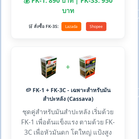
💰 FK-1: 890 บาท | FK-3S: 950
บาท
🛒 สั่งซื้อ FK-3S:
Lazada
Shopee
+
🥔 FK-1 + FK-3C - เฉพาะสำหรับมัน
สำปะหลัง (Cassava)
ชุดคู่สำหรับมันสำปะหลัง เริ่มด้วย
FK-1 เพื่อต้นแข็งแรง ตามด้วย FK-
3C เพื่อหัวมันดก โตใหญ่ แป้งสูง