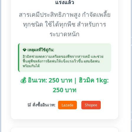
แรงแล้ว
สารเคมีประสิทธิภาพสูง กำจัดเพลี้ย
ทุกชนิด ใช้ได้ทุกพืช สำหรับการ
ระบาดหนัก
💎 เหตุผลที่ใช้คู่กัน:
ฮิวมิคช่วยลดความเครียดของพืชจากสารเคมี และช่วย
ฟื้นฟูพืชหลังการฉีดพ่นให้แข็งแรงเร็วขึ้น ผสมฉีดพ่น
พร้อมกันได้
💰 อินเวท: 250 บาท | ฮิวมิค 1kg:
250 บาท
🛒 สั่งซื้ออินเวท:
Lazada
Shopee