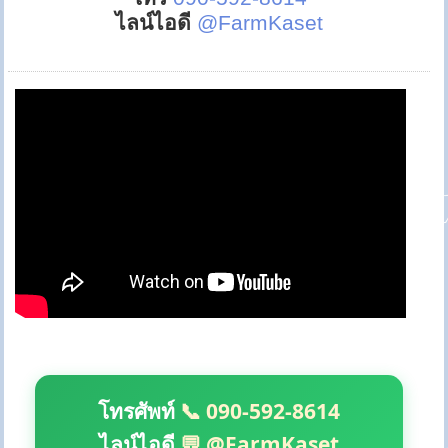
ไลน์ไอดี
@FarmKaset
โทรศัพท์
📞 090-592-8614
ไลน์ไอดี
💬 @FarmKaset