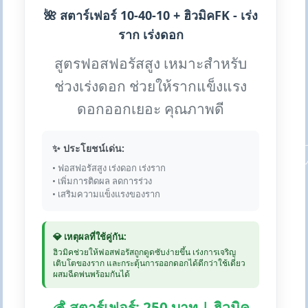
🌺 สตาร์เฟอร์ 10-40-10 + ฮิวมิคFK - เร่ง
ราก เร่งดอก
สูตรฟอสฟอรัสสูง เหมาะสำหรับ
ช่วงเร่งดอก ช่วยให้รากแข็งแรง
ดอกออกเยอะ คุณภาพดี
✨ ประโยชน์เด่น:
• ฟอสฟอรัสสูง เร่งดอก เร่งราก
• เพิ่มการติดผล ลดการร่วง
• เสริมความแข็งแรงของราก
💎 เหตุผลที่ใช้คู่กัน:
ฮิวมิคช่วยให้ฟอสฟอรัสถูกดูดซับง่ายขึ้น เร่งการเจริญ
เติบโตของราก และกระตุ้นการออกดอกได้ดีกว่าใช้เดี่ยว
ผสมฉีดพ่นพร้อมกันได้
💰 สตาร์เฟอร์: 250 บาท | ฮิวมิค