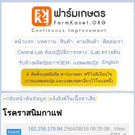
หน้าแรก
บทความ
สินค้า
ตามสินค้า
ติดต่อเรา
Central Lab ห้องปฏิบัติการกลาง
iLab ตรวจดิน
English
รับจ้างผลิตปุ๋ยยาฯOEM
แอพผสมปุ๋ย
📱 ติดตั้งแอพมือถือ ฟาร์มเกษตร ฟรี!ไม่มีเงื่อนไข
(รวมแอพผสมปุ๋ย และแอพเกษตรอื่นๆไว้ในแอพนี้)
<กลับหน้าค้นข้อมูล
แจ้งลิงค์ในเนื้อหาเสีย
โรคราสนิมกาแฟ
162.158.179.94
2564/08/18 09:35:08 , View:
tweet
4051,
e