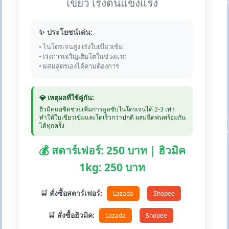
เขียว เร่งต้นแข็งแรง
✨ ประโยชน์เด่น:
• ไนโตรเจนสูง เร่งใบเขียวเข้ม
• เร่งการเจริญเติบโตในช่วงแรก
• ผสมสูตรเองได้ตามต้องการ
💎 เหตุผลที่ใช้คู่กัน:
ฮิวมิคแอซิดช่วยเพิ่มการดูดซับไนโตรเจนได้ 2-3 เท่า
ทำให้ใบเขียวเข้มและโตเร็วกว่าปกติ ผสมฉีดพ่นพร้อมกัน
ได้ทุกครั้ง
💰 สตาร์เฟอร์: 250 บาท | ฮิวมิค
1kg: 250 บาท
🛒 สั่งซื้อสตาร์เฟอร์:
Lazada
Shopee
🛒 สั่งซื้อฮิวมิค:
Lazada
Shopee