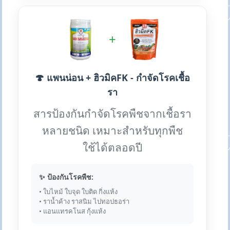
+
🍄 แพนน่อน + ฮิวมิคFK - กำจัดโรคเชื้อ
รา
สารป้องกันกำจัดโรคพืชจากเชื้อรา
หลายชนิด เหมาะสำหรับทุกพืช
ใช้ได้ตลอดปี
✨ ป้องกันโรคพืช:
• ใบไหม้ ใบจุด ใบติด กิ่งแห้ง
• ราน้ำค้าง ราสนิม ไปทอปธอร่า
• แอนแทรคโนส กุ้งแห้ง