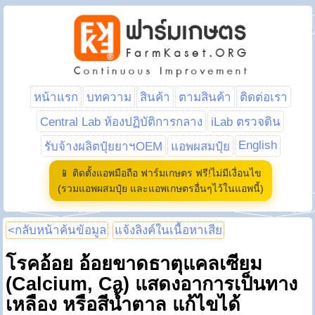
หน้าแรก
บทความ
สินค้า
ตามสินค้า
ติดต่อเรา
Central Lab ห้องปฏิบัติการกลาง
iLab ตรวจดิน
English
รับจ้างผลิตปุ๋ยยาฯOEM
แอพผสมปุ๋ย
📱 ติดตั้งแอพมือถือ ฟาร์มเกษตร ฟรี!ไม่มีเงื่อนไข
(รวมแอพผสมปุ๋ย และแอพเกษตรอื่นๆไว้ในแอพนี้)
<กลับหน้าค้นข้อมูล
แจ้งลิงค์ในเนื้อหาเสีย
โรคอ้อย อ้อยขาดธาตุแคลเซียม
(Calcium, Ca) แสดงอาการเป็นทาง
เหลือง หรือสีน้ำตาล แก้ไขได้