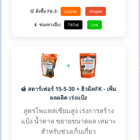
🛒 สั่งซื้อ FK-3:
Lazada
Shopee
📱 ช่องทางอื่น:
TikTok
Line
+
🍯 สตาร์เฟอร์ 15-5-30 + ฮิวมิคFK - เพิ่ม
ผลผลิต เร่งแป้ง
สูตรโพแทสเซียมสูง เร่งการสร้าง
แป้ง น้ำตาล ขยายขนาดผล เหมาะ
สำหรับช่วงเก็บเกี่ยว