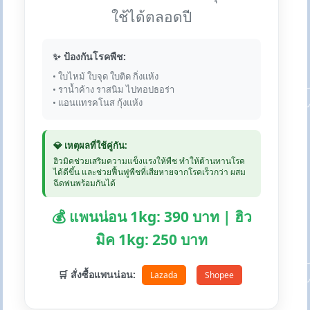
ใช้ได้ตลอดปี
✨ ป้องกันโรคพืช:
• ใบไหม้ ใบจุด ใบติด กิ่งแห้ง
• ราน้ำค้าง ราสนิม ไปทอปธอร่า
• แอนแทรคโนส กุ้งแห้ง
💎 เหตุผลที่ใช้คู่กัน:
ฮิวมิคช่วยเสริมความแข็งแรงให้พืช ทำให้ต้านทานโรค
ได้ดีขึ้น และช่วยฟื้นฟูพืชที่เสียหายจากโรคเร็วกว่า ผสม
ฉีดพ่นพร้อมกันได้
💰 แพนน่อน 1kg: 390 บาท | ฮิว
มิค 1kg: 250 บาท
🛒 สั่งซื้อแพนน่อน:
Lazada
Shopee