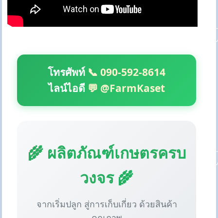
โทรศัพท์
📞 090-592-8614
ไลน์ไอดี
💬 @FarmKaset
🌾 ผลิตภัณฑ์เกษตรครบ
วงจร 🌾
จากเริ่มปลูก สู่การเก็บเกี่ยว ด้วยสินค้า
คุณภาพ