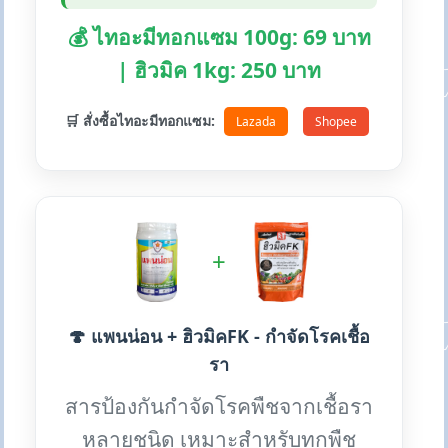
💰 ไทอะมีทอกแซม 100g: 69 บาท
| ฮิวมิค 1kg: 250 บาท
🛒 สั่งซื้อไทอะมีทอกแซม:
Lazada
Shopee
+
🍄 แพนน่อน + ฮิวมิคFK - กำจัดโรคเชื้อ
รา
สารป้องกันกำจัดโรคพืชจากเชื้อรา
หลายชนิด เหมาะสำหรับทุกพืช