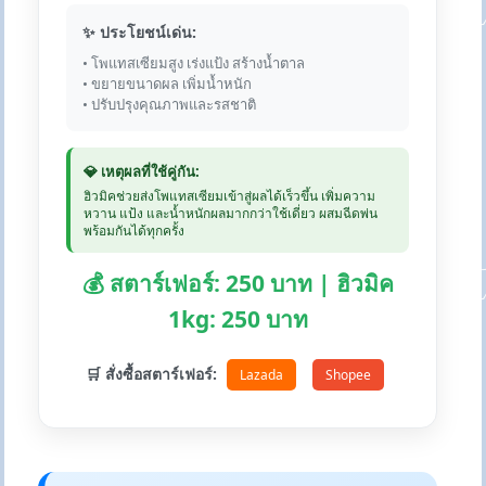
✨ ประโยชน์เด่น:
• โพแทสเซียมสูง เร่งแป้ง สร้างน้ำตาล
• ขยายขนาดผล เพิ่มน้ำหนัก
• ปรับปรุงคุณภาพและรสชาติ
💎 เหตุผลที่ใช้คู่กัน:
ฮิวมิคช่วยส่งโพแทสเซียมเข้าสู่ผลได้เร็วขึ้น เพิ่มความ
หวาน แป้ง และน้ำหนักผลมากกว่าใช้เดี่ยว ผสมฉีดพ่น
พร้อมกันได้ทุกครั้ง
💰 สตาร์เฟอร์: 250 บาท | ฮิวมิค
1kg: 250 บาท
🛒 สั่งซื้อสตาร์เฟอร์:
Lazada
Shopee