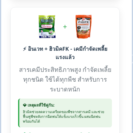
+
⚡ อินเวท + ฮิวมิคFK - เคมีกำจัดเพลี้ย
แรงแล้ว
สารเคมีประสิทธิภาพสูง กำจัดเพลี้ย
ทุกชนิด ใช้ได้ทุกพืช สำหรับการ
ระบาดหนัก
💎 เหตุผลที่ใช้คู่กัน:
ฮิวมิคช่วยลดความเครียดของพืชจากสารเคมี และช่วย
ฟื้นฟูพืชหลังการฉีดพ่นให้แข็งแรงเร็วขึ้น ผสมฉีดพ่น
พร้อมกันได้