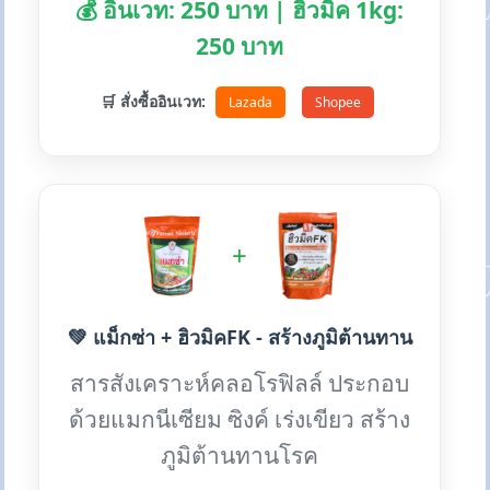
💰 อินเวท: 250 บาท | ฮิวมิค 1kg:
250 บาท
🛒 สั่งซื้ออินเวท:
Lazada
Shopee
+
💚 แม็กซ่า + ฮิวมิคFK - สร้างภูมิต้านทาน
สารสังเคราะห์คลอโรฟิลล์ ประกอบ
ด้วยแมกนีเซียม ซิงค์ เร่งเขียว สร้าง
ภูมิต้านทานโรค