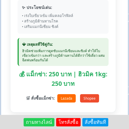
✨ ประโยชน์เด่น:
• เร่งใบเขียวเข้ม เพิ่มคลอโรฟิลล์
• สร้างภูมิต้านทานโรค
• เสริมแมกนีเซียม ซิงค์
💎 เหตุผลที่ใช้คู่กัน:
ฮิวมิคช่วยเพิ่มการดูดซับแมกนีเซียมและซิงค์ ทำให้ใบ
เขียวเข้มกว่า และสร้างภูมิต้านทานได้ดีกว่าใช้เดี่ยว ผสม
ฉีดพ่นพร้อมกันได้
💰 แม็กซ่า: 250 บาท | ฮิวมิค 1kg:
250 บาท
🛒 สั่งซื้อแม็กซ่า:
Lazada
Shopee
ถามทางไลน์
โทรสั่งซื้อ
สั่งซื้อทันที