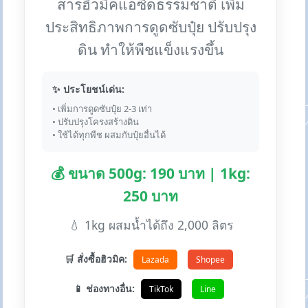
สารฮิวมิคแอซิดธรรมชาติ เพิ่ม
ประสิทธิภาพการดูดซับปุ๋ย ปรับปรุง
ดิน ทำให้พืชแข็งแรงขึ้น
✨ ประโยชน์เด่น:
• เพิ่มการดูดซับปุ๋ย 2-3 เท่า
• ปรับปรุงโครงสร้างดิน
• ใช้ได้ทุกพืช ผสมกับปุ๋ยอื่นได้
💰 ขนาด 500g: 190 บาท | 1kg:
250 บาท
💧 1kg ผสมน้ำได้ถึง 2,000 ลิตร
🛒 สั่งซื้อฮิวมิค:
Lazada
Shopee
📱 ช่องทางอื่น:
TikTok
Line