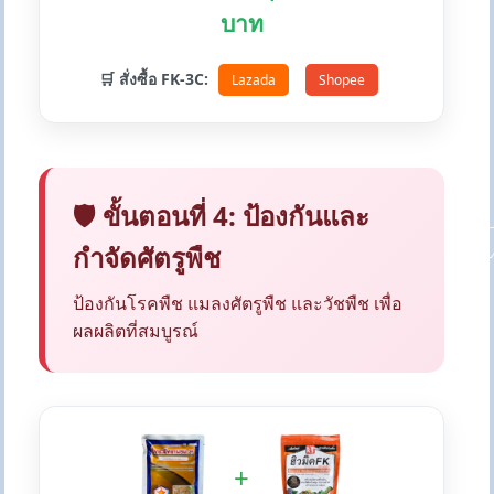
บาท
🛒 สั่งซื้อ FK-3C:
Lazada
Shopee
🛡️ ขั้นตอนที่ 4: ป้องกันและ
กำจัดศัตรูพืช
ป้องกันโรคพืช แมลงศัตรูพืช และวัชพืช เพื่อ
ผลผลิตที่สมบูรณ์
+