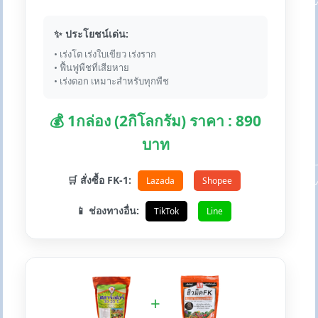
✨ ประโยชน์เด่น:
• เร่งโต เร่งใบเขียว เร่งราก
• ฟื้นฟูพืชที่เสียหาย
• เร่งดอก เหมาะสำหรับทุกพืช
💰 1กล่อง (2กิโลกรัม) ราคา : 890
บาท
🛒 สั่งซื้อ FK-1:
Lazada
Shopee
📱 ช่องทางอื่น:
TikTok
Line
+