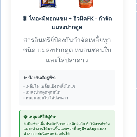
🐛 ไทอะมีทอกแซม + ฮิวมิคFK - กำจัด
แมลงปากดูด
สารอินทรีย์ป้องกันกำจัดเพลี้ยทุก
ชนิด แมลงปากดูด หนอนชอนใบ
และโล่ปลาดาว
✨ ป้องกันศัตรูพืช:
• เพลี้ยไฟ เพลี้ยแป้ง เพลี้ยไก่แจ้
• แมลงปากดูดทุกชนิด
• หนอนชอนใบ โล่ปลาดาว
💎 เหตุผลที่ใช้คู่กัน:
ฮิวมิคช่วยเพิ่มประสิทธิภาพการติดผิวใบ ทำให้สารกำจัด
แมลงทำงานได้นานขึ้น และช่วยฟื้นฟูพืชหลังถูกแมลง
ทำลาย ผสมฉีดพ่นพร้อมกันได้