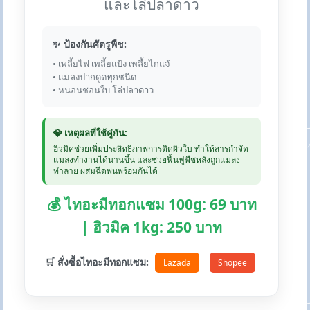
และโล่ปลาดาว
✨ ป้องกันศัตรูพืช:
• เพลี้ยไฟ เพลี้ยแป้ง เพลี้ยไก่แจ้
• แมลงปากดูดทุกชนิด
• หนอนชอนใบ โล่ปลาดาว
💎 เหตุผลที่ใช้คู่กัน:
ฮิวมิคช่วยเพิ่มประสิทธิภาพการติดผิวใบ ทำให้สารกำจัด
แมลงทำงานได้นานขึ้น และช่วยฟื้นฟูพืชหลังถูกแมลง
ทำลาย ผสมฉีดพ่นพร้อมกันได้
💰 ไทอะมีทอกแซม 100g: 69 บาท
| ฮิวมิค 1kg: 250 บาท
🛒 สั่งซื้อไทอะมีทอกแซม:
Lazada
Shopee