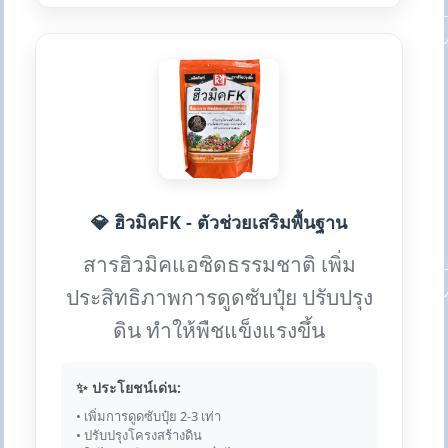
💎 ฮิวมิคFK - ตัวช่วยเสริมพื้นฐาน
สารฮิวมิคแอซิดธรรมชาติ เพิ่ม
ประสิทธิภาพการดูดซับปุ๋ย ปรับปรุง
ดิน ทำให้พืชแข็งแรงขึ้น
✨ ประโยชน์เด่น:
• เพิ่มการดูดซับปุ๋ย 2-3 เท่า
• ปรับปรุงโครงสร้างดิน