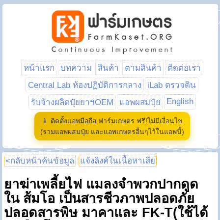
หน้าแรก
บทความ
สินค้า
ตามสินค้า
ติดต่อเรา
Central Lab ห้องปฏิบัติการกลาง
iLab ตรวจดิน
English
รับจ้างผลิตปุ๋ยยาฯOEM
แอพผสมปุ๋ย
📱 ติดตั้งแอพมือถือ ฟาร์มเกษตร ฟรี!ไม่มีเงื่อนไข
(รวมแอพผสมปุ๋ย และแอพเกษตรอื่นๆไว้ในแอพนี้)
<กลับหน้าค้นข้อมูล
แจ้งลิงค์ในเนื้อหาเสีย
ยาฆ่าเพลี้ยไฟ แมลงจำพวกปากดูด
ใน ส้มโอ เป็นสารชีวภาพปลอดภัย
ปลอดสารพิษ มาคาและ FK-T(ใช้ได้