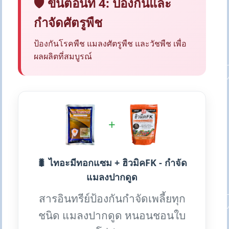
🛡️ ขั้นตอนที่ 4: ป้องกันและ
กำจัดศัตรูพืช
ป้องกันโรคพืช แมลงศัตรูพืช และวัชพืช เพื่อ
ผลผลิตที่สมบูรณ์
+
🐛 ไทอะมีทอกแซม + ฮิวมิคFK - กำจัด
แมลงปากดูด
สารอินทรีย์ป้องกันกำจัดเพลี้ยทุก
ชนิด แมลงปากดูด หนอนชอนใบ