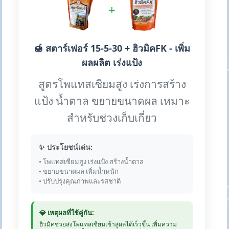
+
🍯 สตาร์เฟอร์ 15-5-30 + ฮิวมิคFK - เพิ่ม
ผลผลิต เร่งแป้ง
สูตรโพแทสเซียมสูง เร่งการสร้าง
แป้ง น้ำตาล ขยายขนาดผล เหมาะ
สำหรับช่วงเก็บเกี่ยว
✨ ประโยชน์เด่น:
• โพแทสเซียมสูง เร่งแป้ง สร้างน้ำตาล
• ขยายขนาดผล เพิ่มน้ำหนัก
• ปรับปรุงคุณภาพและรสชาติ
💎 เหตุผลที่ใช้คู่กัน:
ฮิวมิคช่วยส่งโพแทสเซียมเข้าสู่ผลได้เร็วขึ้น เพิ่มความ