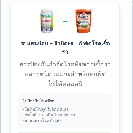
+
🍄 แพนน่อน + ฮิวมิคFK - กำจัดโรคเชื้อ
รา
สารป้องกันกำจัดโรคพืชจากเชื้อรา
หลายชนิด เหมาะสำหรับทุกพืช
ใช้ได้ตลอดปี
✨ ป้องกันโรคพืช:
• ใบไหม้ ใบจุด ใบติด กิ่งแห้ง
• ราน้ำค้าง ราสนิม ไปทอปธอร่า
• แอนแทรคโนส กุ้งแห้ง