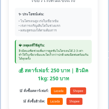
เขียว เร่งต้นแข็งแรง
✨ ประโยชน์เด่น:
• ไนโตรเจนสูง เร่งใบเขียวเข้ม
• เร่งการเจริญเติบโตในช่วงแรก
• ผสมสูตรเองได้ตามต้องการ
💎 เหตุผลที่ใช้คู่กัน:
ฮิวมิคแอซิดช่วยเพิ่มการดูดซับไนโตรเจนได้ 2-3 เท่า
ทำให้ใบเขียวเข้มและโตเร็วกว่าปกติ ผสมฉีดพ่นพร้อมกัน
ได้ทุกครั้ง
💰 สตาร์เฟอร์: 250 บาท | ฮิวมิค
1kg: 250 บาท
🛒 สั่งซื้อสตาร์เฟอร์:
Lazada
Shopee
🛒 สั่งซื้อฮิวมิค:
Lazada
Shopee