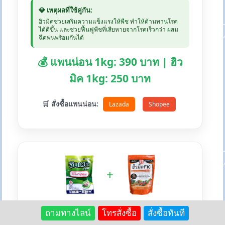
💎 เหตุผลที่ใช้คู่กัน:
ฮิวมิคช่วยเสริมความแข็งแรงให้พืช ทำให้ต้านทานโรค
ได้ดีขึ้น และช่วยฟื้นฟูพืชที่เสียหายจากโรคเร็วกว่า ผสม
ฉีดพ่นพร้อมกันได้
💰 แพนน่อน 1kg: 390 บาท | ฮิว
มิค 1kg: 250 บาท
🛒 สั่งซื้อแพนน่อน:
Lazada
Shopee
+
⚡ อินเวท + ฮิวมิคFK - เคมีกำจัดเพลี้ย
ถามทางไลน์
โทรสั่งซื้อ
สั่งซื้อทันที