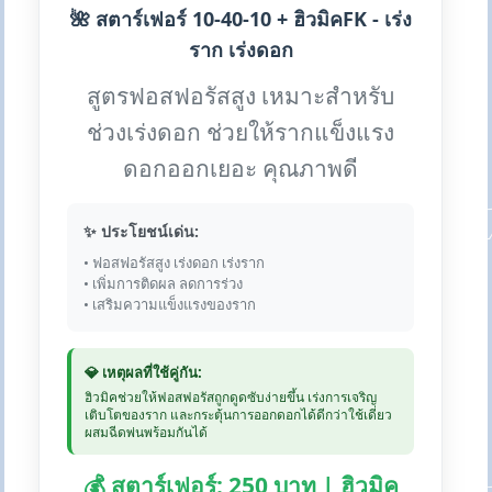
🌺 สตาร์เฟอร์ 10-40-10 + ฮิวมิคFK - เร่ง
ราก เร่งดอก
สูตรฟอสฟอรัสสูง เหมาะสำหรับ
ช่วงเร่งดอก ช่วยให้รากแข็งแรง
ดอกออกเยอะ คุณภาพดี
✨ ประโยชน์เด่น:
• ฟอสฟอรัสสูง เร่งดอก เร่งราก
• เพิ่มการติดผล ลดการร่วง
• เสริมความแข็งแรงของราก
💎 เหตุผลที่ใช้คู่กัน:
ฮิวมิคช่วยให้ฟอสฟอรัสถูกดูดซับง่ายขึ้น เร่งการเจริญ
เติบโตของราก และกระตุ้นการออกดอกได้ดีกว่าใช้เดี่ยว
ผสมฉีดพ่นพร้อมกันได้
💰 สตาร์เฟอร์: 250 บาท | ฮิวมิค