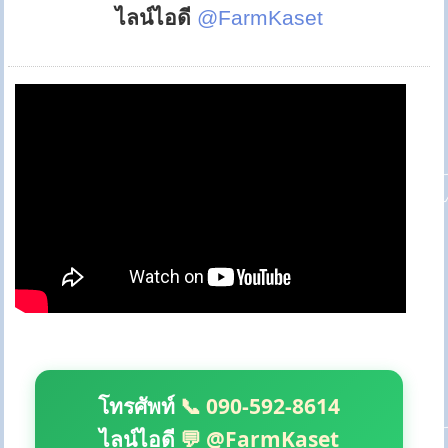
ไลน์ไอดี
@FarmKaset
โทรศัพท์
📞 090-592-8614
ไลน์ไอดี
💬 @FarmKaset