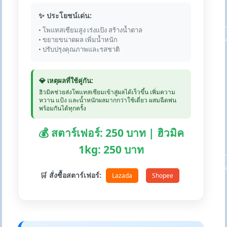
✨ ประโยชน์เด่น:
• โพแทสเซียมสูง เร่งแป้ง สร้างน้ำตาล
• ขยายขนาดผล เพิ่มน้ำหนัก
• ปรับปรุงคุณภาพและรสชาติ
💎 เหตุผลที่ใช้คู่กัน:
ฮิวมิคช่วยส่งโพแทสเซียมเข้าสู่ผลได้เร็วขึ้น เพิ่มความ
หวาน แป้ง และน้ำหนักผลมากกว่าใช้เดี่ยว ผสมฉีดพ่น
พร้อมกันได้ทุกครั้ง
💰 สตาร์เฟอร์: 250 บาท | ฮิวมิค
1kg: 250 บาท
🛒 สั่งซื้อสตาร์เฟอร์:
Lazada
Shopee