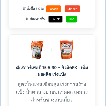
🛒 สั่งซื้อ FK-3:
Lazada
Shopee
📱 ช่องทางอื่น:
TikTok
Line
+
🍯 สตาร์เฟอร์ 15-5-30 + ฮิวมิคFK - เพิ่ม
ผลผลิต เร่งแป้ง
สูตรโพแทสเซียมสูง เร่งการสร้าง
แป้ง น้ำตาล ขยายขนาดผล เหมาะ
สำหรับช่วงเก็บเกี่ยว