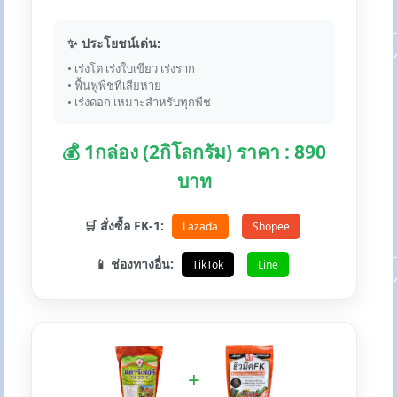
✨ ประโยชน์เด่น:
• เร่งโต เร่งใบเขียว เร่งราก
• ฟื้นฟูพืชที่เสียหาย
• เร่งดอก เหมาะสำหรับทุกพืช
💰 1กล่อง (2กิโลกรัม) ราคา : 890
บาท
🛒 สั่งซื้อ FK-1:
Lazada
Shopee
📱 ช่องทางอื่น:
TikTok
Line
+