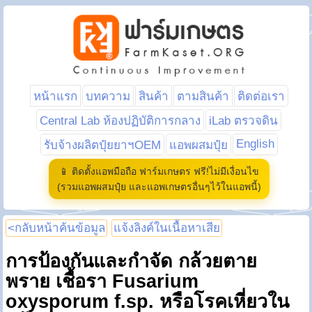
หน้าแรก
บทความ
สินค้า
ตามสินค้า
ติดต่อเรา
Central Lab ห้องปฏิบัติการกลาง
iLab ตรวจดิน
English
รับจ้างผลิตปุ๋ยยาฯOEM
แอพผสมปุ๋ย
📱 ติดตั้งแอพมือถือ ฟาร์มเกษตร ฟรี!ไม่มีเงื่อนไข
(รวมแอพผสมปุ๋ย และแอพเกษตรอื่นๆไว้ในแอพนี้)
<กลับหน้าค้นข้อมูล
แจ้งลิงค์ในเนื้อหาเสีย
การป้องกันและกำจัด กล้วยตาย
พราย เชื้อรา Fusarium
oxysporum f.sp. หรือโรคเหี่ยวใน