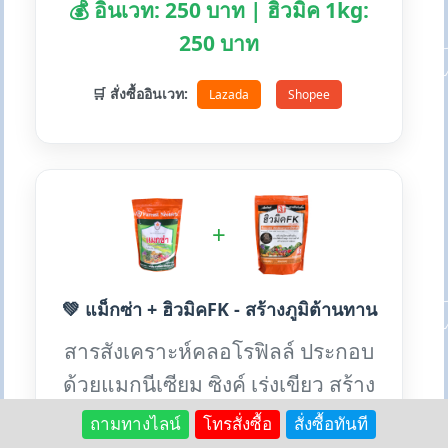
💰 อินเวท: 250 บาท | ฮิวมิค 1kg:
250 บาท
🛒 สั่งซื้ออินเวท:
Lazada
Shopee
+
💚 แม็กซ่า + ฮิวมิคFK - สร้างภูมิต้านทาน
สารสังเคราะห์คลอโรฟิลล์ ประกอบ
ด้วยแมกนีเซียม ซิงค์ เร่งเขียว สร้าง
ภูมิต้านทานโรค
ถามทางไลน์
โทรสั่งซื้อ
สั่งซื้อทันที