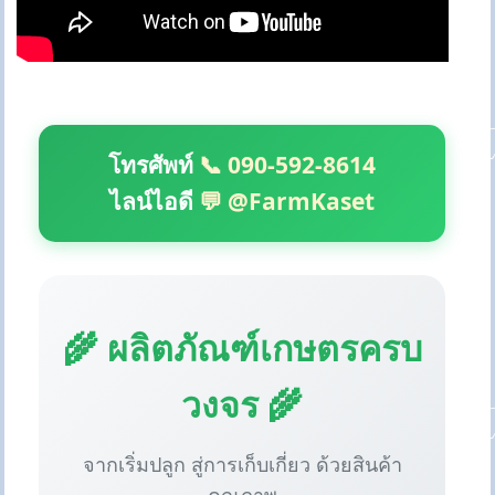
โทรศัพท์
📞 090-592-8614
ไลน์ไอดี
💬 @FarmKaset
🌾 ผลิตภัณฑ์เกษตรครบ
วงจร 🌾
จากเริ่มปลูก สู่การเก็บเกี่ยว ด้วยสินค้า