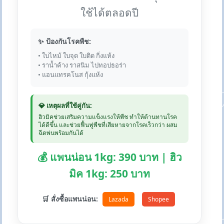
ใช้ได้ตลอดปี
✨ ป้องกันโรคพืช:
• ใบไหม้ ใบจุด ใบติด กิ่งแห้ง
• ราน้ำค้าง ราสนิม ไปทอปธอร่า
• แอนแทรคโนส กุ้งแห้ง
💎 เหตุผลที่ใช้คู่กัน:
ฮิวมิคช่วยเสริมความแข็งแรงให้พืช ทำให้ต้านทานโรค
ได้ดีขึ้น และช่วยฟื้นฟูพืชที่เสียหายจากโรคเร็วกว่า ผสม
ฉีดพ่นพร้อมกันได้
💰 แพนน่อน 1kg: 390 บาท | ฮิว
มิค 1kg: 250 บาท
🛒 สั่งซื้อแพนน่อน:
Lazada
Shopee