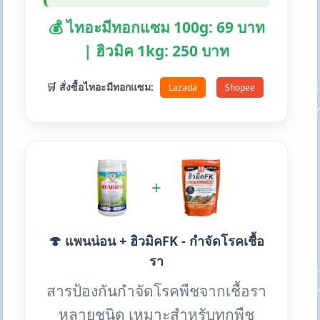
💰 ไทอะมีทอกแซม 100g: 69 บาท
| ฮิวมิค 1kg: 250 บาท
🛒 สั่งซื้อไทอะมีทอกแซม:
Lazada
Shopee
+
🍄 แพนน่อน + ฮิวมิคFK - กำจัดโรคเชื้อ
รา
สารป้องกันกำจัดโรคพืชจากเชื้อรา
หลายชนิด เหมาะสำหรับทุกพืช