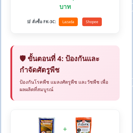
บาท
🛒 สั่งซื้อ FK-3C:
Lazada
Shopee
🛡️ ขั้นตอนที่ 4: ป้องกันและ
กำจัดศัตรูพืช
ป้องกันโรคพืช แมลงศัตรูพืช และวัชพืช เพื่อ
ผลผลิตที่สมบูรณ์
+