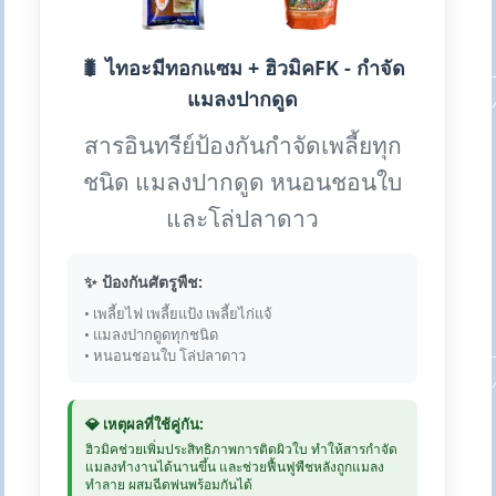
🐛 ไทอะมีทอกแซม + ฮิวมิคFK - กำจัด
แมลงปากดูด
สารอินทรีย์ป้องกันกำจัดเพลี้ยทุก
ชนิด แมลงปากดูด หนอนชอนใบ
และโล่ปลาดาว
✨ ป้องกันศัตรูพืช:
• เพลี้ยไฟ เพลี้ยแป้ง เพลี้ยไก่แจ้
• แมลงปากดูดทุกชนิด
• หนอนชอนใบ โล่ปลาดาว
💎 เหตุผลที่ใช้คู่กัน:
ฮิวมิคช่วยเพิ่มประสิทธิภาพการติดผิวใบ ทำให้สารกำจัด
แมลงทำงานได้นานขึ้น และช่วยฟื้นฟูพืชหลังถูกแมลง
ทำลาย ผสมฉีดพ่นพร้อมกันได้