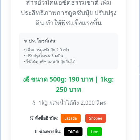
สารฮิวมิคแอซิดธรรมชาติ เพิ่ม
ประสิทธิภาพการดูดซับปุ๋ย ปรับปรุง
ดิน ทำให้พืชแข็งแรงขึ้น
✨ ประโยชน์เด่น:
• เพิ่มการดูดซับปุ๋ย 2-3 เท่า
• ปรับปรุงโครงสร้างดิน
• ใช้ได้ทุกพืช ผสมกับปุ๋ยอื่นได้
💰 ขนาด 500g: 190 บาท | 1kg:
250 บาท
💧 1kg ผสมน้ำได้ถึง 2,000 ลิตร
🛒 สั่งซื้อฮิวมิค:
Lazada
Shopee
📱 ช่องทางอื่น:
TikTok
Line