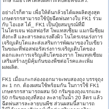
รักษาเมื่อโรคได้ส่งผลกระทบต่อพืชแล้ว.
อย่างไรก็ตาม เพื่อให้ต้นกล้วยได้ผลผลิตสูงสุด
เกษตรกรสามารถใช้ปุ๋ยฉีดพ่นทางใบ FK1 ร่วม
กับ ไอเอส ได้_ FK1 เป็นปุ๋ยสมบูรณ์ที่มี
ไนโตรเจน ฟอสฟอรัส โพแทสเซียม แมกนีเซียม
สังกะสี และสารลดแรงตึงผิว ไนโตรเจนเร่งการ
เจริญเติบโตและส่งเสริมการพัฒนาของใบเขียว
ในขณะที่ฟอสฟอรัสเร่งการเจริญเติบโตของ
ดอกและการเจริญเติบโตของราก โพแทสเซียม
เสริมสร้างภูมิคุ้มกันของพืชต่อโรคและเพิ่ม
ผลผลิต.
FK1 เมื่อแกะกล่องออกมาจะพบสองถุง บรรจุถุง
ละ 1 กก. ต้องผสมใช้พร้อมกัน ในการใช้ FK1
เกษตรกรสามารถผสม 50 กรัมของถุงแรกและ
50 กรัมของถุงที่สอง ละลายในน้ำ 20 ลิตร แล้ว
ฉีดพ่นสารละลายบนพืช ส่วนผสมนี้สามารถ