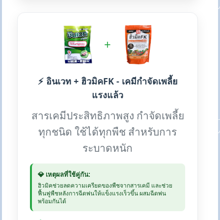
+
⚡ อินเวท + ฮิวมิคFK - เคมีกำจัดเพลี้ย
แรงแล้ว
สารเคมีประสิทธิภาพสูง กำจัดเพลี้ย
ทุกชนิด ใช้ได้ทุกพืช สำหรับการ
ระบาดหนัก
💎 เหตุผลที่ใช้คู่กัน:
ฮิวมิคช่วยลดความเครียดของพืชจากสารเคมี และช่วย
ฟื้นฟูพืชหลังการฉีดพ่นให้แข็งแรงเร็วขึ้น ผสมฉีดพ่น
พร้อมกันได้