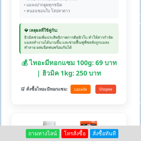
• แมลงปากดูดทุกชนิด
• หนอนชอนใบ โล่ปลาดาว
💎 เหตุผลที่ใช้คู่กัน:
ฮิวมิคช่วยเพิ่มประสิทธิภาพการติดผิวใบ ทำให้สารกำจัด
แมลงทำงานได้นานขึ้น และช่วยฟื้นฟูพืชหลังถูกแมลง
ทำลาย ผสมฉีดพ่นพร้อมกันได้
💰 ไทอะมีทอกแซม 100g: 69 บาท
| ฮิวมิค 1kg: 250 บาท
🛒 สั่งซื้อไทอะมีทอกแซม:
Lazada
Shopee
+
ถามทางไลน์
โทรสั่งซื้อ
สั่งซื้อทันที