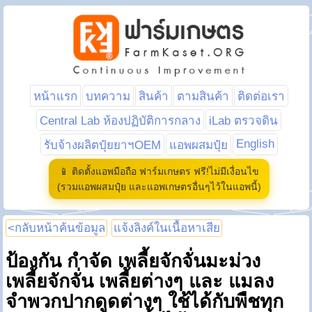
หน้าแรก
บทความ
สินค้า
ตามสินค้า
ติดต่อเรา
Central Lab ห้องปฏิบัติการกลาง
iLab ตรวจดิน
English
รับจ้างผลิตปุ๋ยยาฯOEM
แอพผสมปุ๋ย
📱 ติดตั้งแอพมือถือ ฟาร์มเกษตร ฟรี!ไม่มีเงื่อนไข
(รวมแอพผสมปุ๋ย และแอพเกษตรอื่นๆไว้ในแอพนี้)
<กลับหน้าค้นข้อมูล
แจ้งลิงค์ในเนื้อหาเสีย
ป้องกัน กำจัด เพลี้ยจักจั่นมะม่วง
เพลี้ยจักจั่น เพลี้ยต่างๆ และ แมลง
จำพวกปากดูดต่างๆ ใช้ได้กับพืชทุก