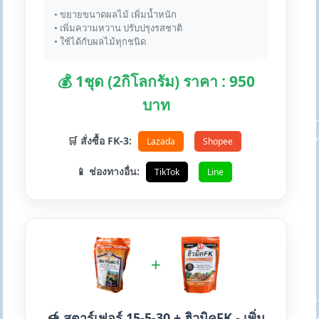
• ขยายขนาดผลไม้ เพิ่มน้ำหนัก
• เพิ่มความหวาน ปรับปรุงรสชาติ
• ใช้ได้กับผลไม้ทุกชนิด
💰 1ชุด (2กิโลกรัม) ราคา : 950
บาท
🛒 สั่งซื้อ FK-3:
Lazada
Shopee
📱 ช่องทางอื่น:
TikTok
Line
+
🍯 สตาร์เฟอร์ 15-5-30 + ฮิวมิคFK - เพิ่ม