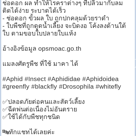
ช่อดอก ผล ทำให้โรคราต่างๆ ที่ปลิวมากับลม
ติดได้ง่าย ระบาดได้เร็ว
- ช่อดอก ขั้วผล ใบ ถูกปกคลุมด้วยราดำ
- ใบพืชที่ถูกดูดน้ำเลี้ยง จะบิดงอ โค้งลงด้านใต้
ใบ ตามขอบใบปลายใบแห้ง
อ้างอิงข้อมูล opsmoac.go.th
แมลงศัตรูพืช ที่ใช้ มาคา ได้
#Aphid #Insect #Aphididae #Aphidoidea
#greenfly #blackfly #Drosophila #whitefly
✅ปลอดภัยต่อคนและสัตว์เลี้ยง
✅ฉีดพ่นต่อเนื่องไม่อันตราย
✅ใช้ได้กับพืชทุกชนิด
🔤ทักแชทได้เลยค่ะ