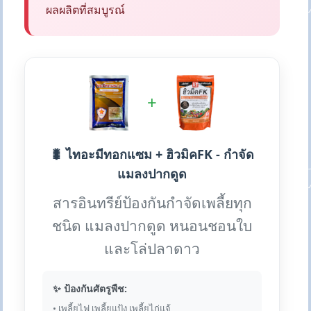
ผลผลิตที่สมบูรณ์
+
🐛 ไทอะมีทอกแซม + ฮิวมิคFK - กำจัด
แมลงปากดูด
สารอินทรีย์ป้องกันกำจัดเพลี้ยทุก
ชนิด แมลงปากดูด หนอนชอนใบ
และโล่ปลาดาว
✨ ป้องกันศัตรูพืช:
• เพลี้ยไฟ เพลี้ยแป้ง เพลี้ยไก่แจ้