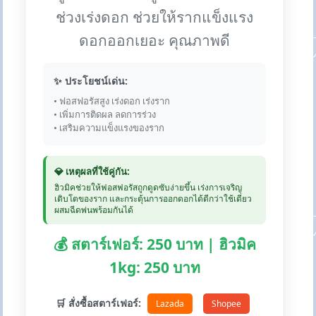
ช่วงเร่งดอก ช่วยให้รากแข็งแรง
ดอกออกเยอะ คุณภาพดี
✨ ประโยชน์เด่น:
• ฟอสฟอรัสสูง เร่งดอก เร่งราก
• เพิ่มการติดผล ลดการร่วง
• เสริมความแข็งแรงของราก
💎 เหตุผลที่ใช้คู่กัน:
ฮิวมิคช่วยให้ฟอสฟอรัสถูกดูดซับง่ายขึ้น เร่งการเจริญ
เติบโตของราก และกระตุ้นการออกดอกได้ดีกว่าใช้เดี่ยว
ผสมฉีดพ่นพร้อมกันได้
💰 สตาร์เฟอร์: 250 บาท | ฮิวมิค
1kg: 250 บาท
🛒 สั่งซื้อสตาร์เฟอร์:
Lazada
Shopee