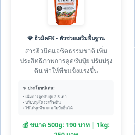
💎 ฮิวมิคFK - ตัวช่วยเสริมพื้นฐาน
สารฮิวมิคแอซิดธรรมชาติ เพิ่ม
ประสิทธิภาพการดูดซับปุ๋ย ปรับปรุง
ดิน ทำให้พืชแข็งแรงขึ้น
✨ ประโยชน์เด่น:
• เพิ่มการดูดซับปุ๋ย 2-3 เท่า
• ปรับปรุงโครงสร้างดิน
• ใช้ได้ทุกพืช ผสมกับปุ๋ยอื่นได้
💰 ขนาด 500g: 190 บาท | 1kg:
250 บาท