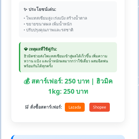
✨ ประโยชน์เด่น:
• โพแทสเซียมสูง เร่งแป้ง สร้างน้ำตาล
• ขยายขนาดผล เพิ่มน้ำหนัก
• ปรับปรุงคุณภาพและรสชาติ
💎 เหตุผลที่ใช้คู่กัน:
ฮิวมิคช่วยส่งโพแทสเซียมเข้าสู่ผลได้เร็วขึ้น เพิ่มความ
หวาน แป้ง และน้ำหนักผลมากกว่าใช้เดี่ยว ผสมฉีดพ่น
พร้อมกันได้ทุกครั้ง
💰 สตาร์เฟอร์: 250 บาท | ฮิวมิค
1kg: 250 บาท
🛒 สั่งซื้อสตาร์เฟอร์:
Lazada
Shopee