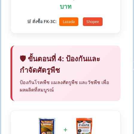
บาท
🛒 สั่งซื้อ FK-3C:
Lazada
Shopee
🛡️ ขั้นตอนที่ 4: ป้องกันและ
กำจัดศัตรูพืช
ป้องกันโรคพืช แมลงศัตรูพืช และวัชพืช เพื่อ
ผลผลิตที่สมบูรณ์
+