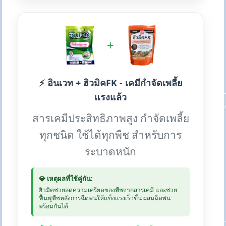
+
⚡ อินเวท + ฮิวมิคFK - เคมีกำจัดเพลี้ย
แรงแล้ว
สารเคมีประสิทธิภาพสูง กำจัดเพลี้ย
ทุกชนิด ใช้ได้ทุกพืช สำหรับการ
ระบาดหนัก
💎 เหตุผลที่ใช้คู่กัน:
ฮิวมิคช่วยลดความเครียดของพืชจากสารเคมี และช่วย
ฟื้นฟูพืชหลังการฉีดพ่นให้แข็งแรงเร็วขึ้น ผสมฉีดพ่น
พร้อมกันได้