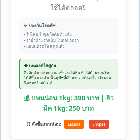
ใช้ได้ตลอดปี
✨ ป้องกันโรคพืช:
• ใบไหม้ ใบจุด ใบติด กิ่งแห้ง
• ราน้ำค้าง ราสนิม ไปทอปธอร่า
• แอนแทรคโนส กุ้งแห้ง
💎 เหตุผลที่ใช้คู่กัน:
ฮิวมิคช่วยเสริมความแข็งแรงให้พืช ทำให้ต้านทานโรค
ได้ดีขึ้น และช่วยฟื้นฟูพืชที่เสียหายจากโรคเร็วกว่า ผสม
ฉีดพ่นพร้อมกันได้
💰 แพนน่อน 1kg: 390 บาท | ฮิว
มิค 1kg: 250 บาท
🛒 สั่งซื้อแพนน่อน:
Lazada
Shopee