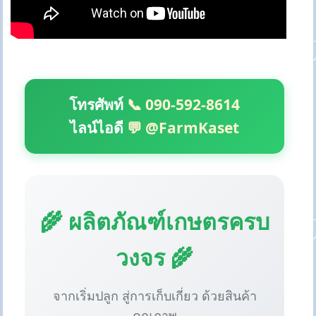
โทรศัพท์
📞 090-592-8614
ไลน์ไอดี
💬 @FarmKaset
🌾 ผลิตภัณฑ์เกษตรครบ
วงจร 🌾
จากเริ่มปลูก สู่การเก็บเกี่ยว ด้วยสินค้า
คุณภาพ