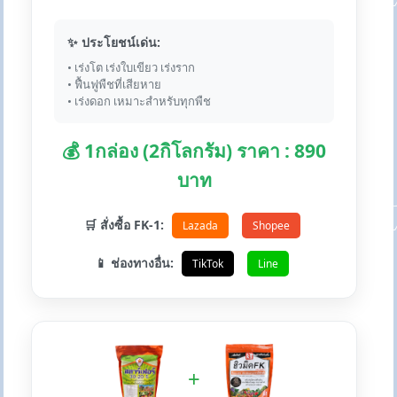
✨ ประโยชน์เด่น:
• เร่งโต เร่งใบเขียว เร่งราก
• ฟื้นฟูพืชที่เสียหาย
• เร่งดอก เหมาะสำหรับทุกพืช
💰 1กล่อง (2กิโลกรัม) ราคา : 890
บาท
🛒 สั่งซื้อ FK-1:
Lazada
Shopee
📱 ช่องทางอื่น:
TikTok
Line
+