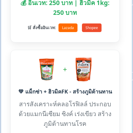
💰 อินเวท: 250 บาท | ฮิวมิค 1kg:
250 บาท
🛒 สั่งซื้ออินเวท:
Lazada
Shopee
+
💚 แม็กซ่า + ฮิวมิคFK - สร้างภูมิต้านทาน
สารสังเคราะห์คลอโรฟิลล์ ประกอบ
ด้วยแมกนีเซียม ซิงค์ เร่งเขียว สร้าง
ภูมิต้านทานโรค