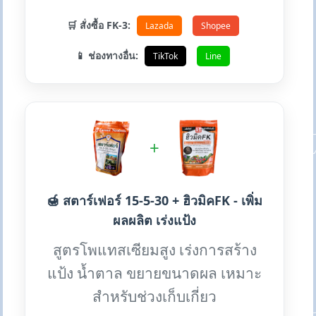
🛒 สั่งซื้อ FK-3:
Lazada
Shopee
📱 ช่องทางอื่น:
TikTok
Line
+
🍯 สตาร์เฟอร์ 15-5-30 + ฮิวมิคFK - เพิ่ม
ผลผลิต เร่งแป้ง
สูตรโพแทสเซียมสูง เร่งการสร้าง
แป้ง น้ำตาล ขยายขนาดผล เหมาะ
สำหรับช่วงเก็บเกี่ยว