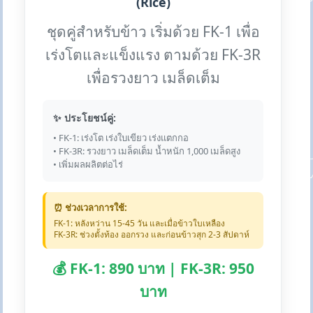
(Rice)
ชุดคู่สำหรับข้าว เริ่มด้วย FK-1 เพื่อ
เร่งโตและแข็งแรง ตามด้วย FK-3R
เพื่อรวงยาว เมล็ดเต็ม
✨ ประโยชน์คู่:
• FK-1: เร่งโต เร่งใบเขียว เร่งแตกกอ
• FK-3R: รวงยาว เมล็ดเต็ม น้ำหนัก 1,000 เมล็ดสูง
• เพิ่มผลผลิตต่อไร่
⏰ ช่วงเวลาการใช้:
FK-1: หลังหว่าน 15-45 วัน และเมื่อข้าวใบเหลือง
FK-3R: ช่วงตั้งท้อง ออกรวง และก่อนข้าวสุก 2-3 สัปดาห์
💰 FK-1: 890 บาท | FK-3R: 950
บาท