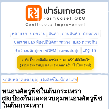
หน้าแรก
บทความ
สินค้า
ตามสินค้า
ติดต่อเรา
Central Lab ห้องปฏิบัติการกลาง
iLab ตรวจดิน
English
รับจ้างผลิตปุ๋ยยาฯOEM
แอพผสมปุ๋ย
📱 ติดตั้งแอพมือถือ ฟาร์มเกษตร ฟรี!ไม่มีเงื่อนไข
(รวมแอพผสมปุ๋ย และแอพเกษตรอื่นๆไว้ในแอพนี้)
<กลับหน้าค้นข้อมูล
แจ้งลิงค์ในเนื้อหาเสีย
หนอนศัตรูพืชในต้นกระเพรา
dkiป้องกันและควบคุมหนอนศัตรูพืช
ในต้นกระเพรา