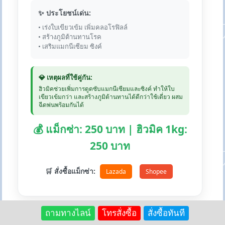
✨ ประโยชน์เด่น:
• เร่งใบเขียวเข้ม เพิ่มคลอโรฟิลล์
• สร้างภูมิต้านทานโรค
• เสริมแมกนีเซียม ซิงค์
💎 เหตุผลที่ใช้คู่กัน:
ฮิวมิคช่วยเพิ่มการดูดซับแมกนีเซียมและซิงค์ ทำให้ใบ
เขียวเข้มกว่า และสร้างภูมิต้านทานได้ดีกว่าใช้เดี่ยว ผสม
ฉีดพ่นพร้อมกันได้
💰 แม็กซ่า: 250 บาท | ฮิวมิค 1kg:
250 บาท
🛒 สั่งซื้อแม็กซ่า:
Lazada
Shopee
ถามทางไลน์
โทรสั่งซื้อ
สั่งซื้อทันที