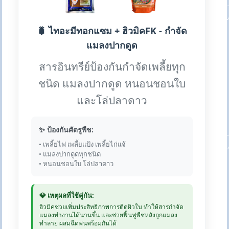
🐛 ไทอะมีทอกแซม + ฮิวมิคFK - กำจัด
แมลงปากดูด
สารอินทรีย์ป้องกันกำจัดเพลี้ยทุก
ชนิด แมลงปากดูด หนอนชอนใบ
และโล่ปลาดาว
✨ ป้องกันศัตรูพืช:
• เพลี้ยไฟ เพลี้ยแป้ง เพลี้ยไก่แจ้
• แมลงปากดูดทุกชนิด
• หนอนชอนใบ โล่ปลาดาว
💎 เหตุผลที่ใช้คู่กัน:
ฮิวมิคช่วยเพิ่มประสิทธิภาพการติดผิวใบ ทำให้สารกำจัด
แมลงทำงานได้นานขึ้น และช่วยฟื้นฟูพืชหลังถูกแมลง
ทำลาย ผสมฉีดพ่นพร้อมกันได้