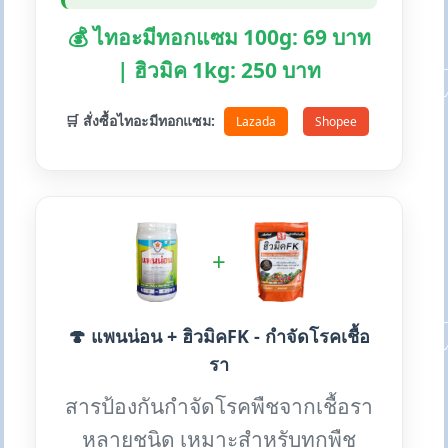
💰 ไทอะมีทอกแซม 100g: 69 บาท
| ฮิวมิค 1kg: 250 บาท
🛒 สั่งซื้อไทอะมีทอกแซม:
Lazada
Shopee
+
🍄 แพนน่อน + ฮิวมิคFK - กำจัดโรคเชื้อ
รา
สารป้องกันกำจัดโรคพืชจากเชื้อรา
หลายชนิด เหมาะสำหรับทุกพืช