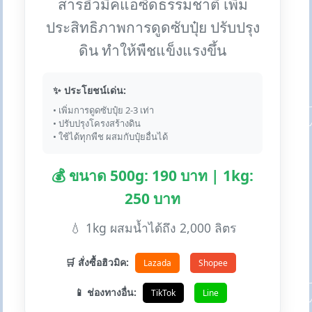
สารฮิวมิคแอซิดธรรมชาติ เพิ่ม
ประสิทธิภาพการดูดซับปุ๋ย ปรับปรุง
ดิน ทำให้พืชแข็งแรงขึ้น
✨ ประโยชน์เด่น:
• เพิ่มการดูดซับปุ๋ย 2-3 เท่า
• ปรับปรุงโครงสร้างดิน
• ใช้ได้ทุกพืช ผสมกับปุ๋ยอื่นได้
💰 ขนาด 500g: 190 บาท | 1kg:
250 บาท
💧 1kg ผสมน้ำได้ถึง 2,000 ลิตร
🛒 สั่งซื้อฮิวมิค:
Lazada
Shopee
📱 ช่องทางอื่น:
TikTok
Line