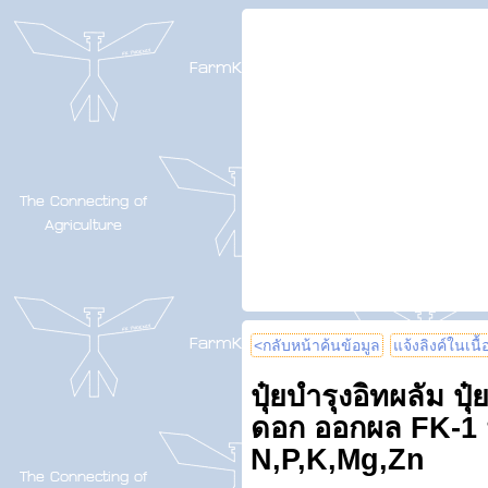
<กลับหน้าค้นข้อมูล
แจ้งลิงค์ในเนื
ปุ๋ยบำรุงอิทผลัม ป
ดอก ออกผล FK-1 ม
N,P,K,Mg,Zn