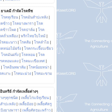
ยาเคมี กำจัดโรคพืช
|
โรคทุเรียน
|
โรคมันสำปะหลัง
|
รคข้าว
|
โรคยางพารา
|
โรค
รคข้าวโพด
|
โรคปาล์ม
|
โรค
รคถั่วเหลือง
|
พริกไทยใบไหม้
|
โรคมะนาว
|
โรคส้ม
|
โรคลำไย
|
คหน่อไม้ฝรั่ง
|
โรคกระเจี๊ยบเขียว
|
โรคมันฝรั่ง
|
โรคหอม
|
โรค
โรคหอมแดง
|
โรคมะเขือเทศ
|
|
โรคอินทผาลัม
|
โรคน้อยหน่า
|
รคเงาะ
|
โรคมะม่วง
|
โรคมะขาม
อินทรีย์ กำจัดเพลี้ยต่างๆ
่างๆทุกชนิด
|
เพลี้ยไก่แจ้ทุเรียน
|
ันสำปะหลัง
|
เพลี้ยอ้อย
|
เพลี้ยศัตรู
ยแป้งยางพารา
|
เพลี้ยศัตรูมะพร้าว
|