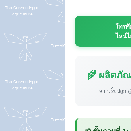
โทรศั
ไลน์ไ
🌾 ผลิตภั
จากเริ่มปลูก ส
🌱 ขั้นตอนที่ 1: