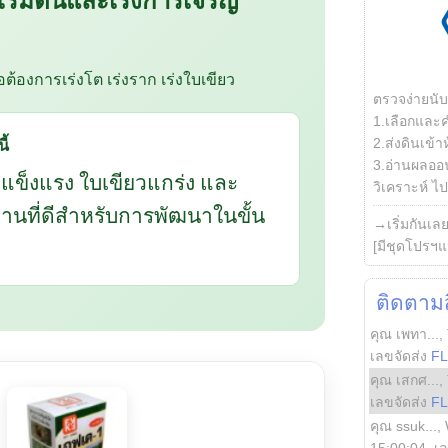
ือต้องการเร่งโต เร่งราก เร่งใบเขียว
ตรวจง่ายนั
1.เลือกและ
ี้
2.ส่งดินเข้า
3.อ่านผลออน
กแข็งแรง ใบเขียวแกร่ง และ
วิเคราะห์ ไปต
นฐานที่ดีสำหรับการพัฒนาในขั้น
→เริ่มกันเล
[มีชุดโปรฯแ
ติดตามสิ
คุณ เพทา...
,
เลขจัดส่ง
F
คุณ เสกศ...
,
เลขจัดส่ง
F
คุณ ssuk...
,
15:00:04
, เ