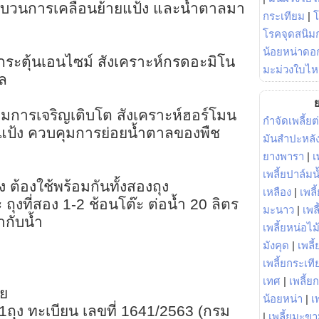
ระบวนการเคลื่อนย้ายแป้ง และน้ำตาลมา
กระเทียม
|
โรคจุดสนิมก
น้อยหน่าดอก
 กระตุ้นเอนไซม์ สังเคราะห์กรดอะมิโน
มะม่วงใบไห
ล
ย
บคุมการเจริญเติบโต สังเคราะห์ฮอร์โมน
กำจัดเพลี้ยต
แป้ง ควบคุมการย่อยน้ำตาลของพืช
มันสำปะหลั
ยางพารา
|
เ
เพลี้ยปาล์มน
 ต้องใช้พร้อมกันทั้งสองถุง
เหลือง
|
เพลี
 ถุงที่สอง 1-2 ช้อนโต๊ะ ต่อน้ำ 20 ลิตร
มะนาว
|
เพล
ากับน้ำ
เพลี้ยหน่อไม้
มังคุด
|
เพลี้
เพลี้ยกระเที
เทศ
|
เพลี้ย
วย
น้อยหน่า
|
เ
 1ถุง ทะเบียน เลขที่ 1641/2563 (กรม
|
เพลี้ยมะข