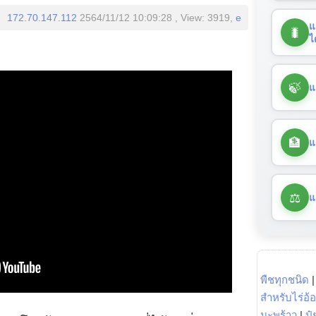
172.70.147.112
2564/11/12 10:09:28 , View: 3919,
e
แ
🐛
ไ
🍃
แ
🏦
แ
⚖️
แ
พืชทุกชนิด
สำหรับไร่อ้
มะพร้าว
|
ปุ