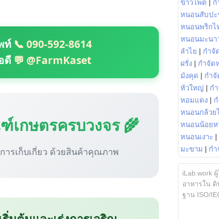
ข้าวโพด
|
ก
หนอนสับปะ
หนอนพริกไ
หนอนมะนา
พท์
📞 090-592-8614
ลำไย
|
กำจัด
อดี
💬 @FarmKaset
ฝรั่ง
|
กำจัด
มังคุด
|
กำจั
หัวใหญ่
|
กำ
หอมแดง
|
ก
หนอนกล้วยไ
ณฑ์เกษตรครบวงจร 🌾
หนอนน้อยห
หนอนเงาะ
|
มะขาม
|
กำ
ู่การเก็บเกี่ยว ด้วยสินค้าคุณภาพ
iLab.work ผู
อาหารใน ดิน
ฐาน ISO/IE
 เริ่มต้นและเร่งการเจริญ