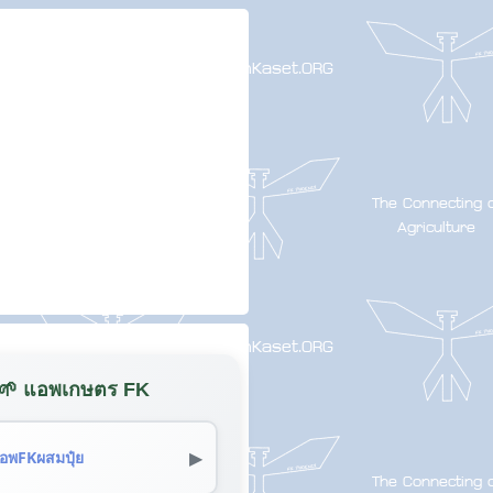
🌱 แอพเกษตร FK
▶
อพFKผสมปุ๋ย