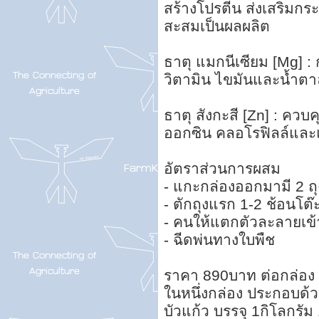
สร้างโปรตีน ส่งเสริมก
สะสมเป็นผลผลิต
ธาตุ แมกนีเซียม [Mg] :
วิตามิน ไขมันและน้ำตา
ธาตุ สังกะสี [Zn] : คว
ออกซิน คลอโรฟิลล์และ
อัตราส่วนการผสม
- แกะกล่องออกมามี 2 ถุง
- ตักถุงแรก 1-2 ช้อนโต๊ะ
- คนให้แตกตัวละลายเข้
- ฉีดพ่นทางใบพืช
ราคา 890บาท ต่อกล่อง
ในหนึ่งกล่อง ประกอบด้
บัวแก้ว บรรจุ 1กิโลกรัม