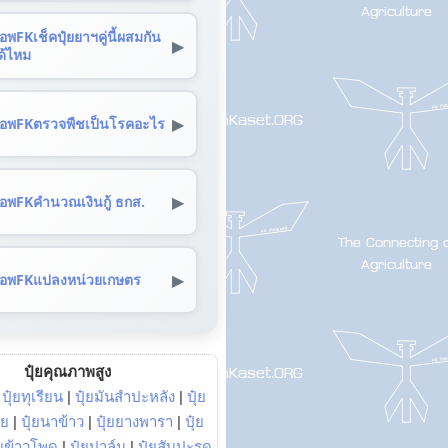
อพFKเช็คปุ๋ยยาฯคู่นี้ผสมกัน
▶
ด้ไหม
▶
อพFKตรวจพืชเป็นโรคอะไร
▶
อพFKคำนวณเงินกู้ ธกส.
▶
อพFKแปลงหน่วยเกษตร
ปุ๋ยคุณภาพสูง
|
ปุ๋ยทุเรียน
|
ปุ๋ยมันสำปะหลัง
|
ปุ๋ย
อย
|
ปุ๋ยนาข้าว
|
ปุ๋ยยางพารา
|
ปุ๋ย
๋ยข้าวโพด
|
ปุ๋ยปาล์ม
|
ปุ๋ยสับปะรด