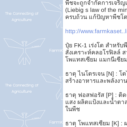
พืชจะถูกจำกัดการเจริญเ
(Liebig s law of the m
ครบถ้วน แก้ปัญหาพืชโตช
http://www.farmkaset..l
ปุ๋ย FK-1 เร่งโต สำหรั
สังเคราะห์คลอโรฟิลล์ 
โพแทสเซียม แมกนีเซียม 
ธาตุ ไนโตรเจน [N] : โ
สร้างอาหารและพลังงาน
ธาตุ ฟอสฟอรัส [P] : ต
แสง ผลิตแป้งและน้ำตาล
ในพืช
ธาตุ โพแทสเซียม [K] : 