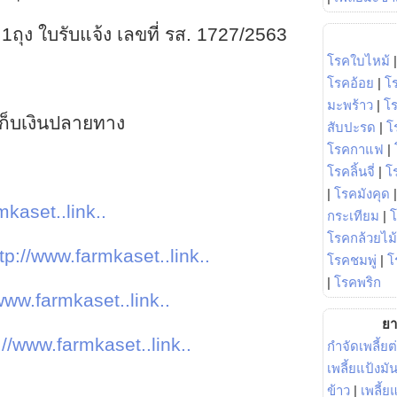
 1ถุง ใบรับแจ้ง เลขที่ รส. 1727/2563
โรคใบไหม้
โรคอ้อย
|
โ
มะพร้าว
|
โ
น เก็บเงินปลายทาง
สับปะรด
|
โ
โรคกาแฟ
|
โรคลิ้นจี่
|
โร
|
โรคมังคุด
mkaset..link..
กระเทียม
|
โรคกล้วยไม้
tp://www.farmkaset..link..
โรคชมพู่
|
โ
|
โรคพริก
www.farmkaset..link..
ยา
://www.farmkaset..link..
กำจัดเพลี้ยต
เพลี้ยแป้งม
ข้าว
|
เพลี้