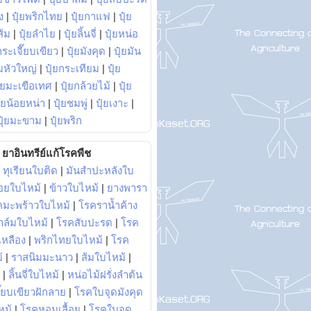
ง
|
ปุ๋ยพริกไทย
|
ปุ๋ยกาแฟ
|
ปุ๋ย
ส้ม
|
ปุ๋ยลำไย
|
ปุ๋ยลิ้นจี่
|
ปุ๋ยหน่อ
กระเจี๊ยบเขียว
|
ปุ๋ยมังคุด
|
ปุ๋ยมัน
มหัวใหญ่
|
ปุ๋ยกระเทียม
|
ปุ๋ย
ุ๋ยมะเขือเทศ
|
ปุ๋ยกล้วยไม้
|
ปุ๋ย
ุ๋ยน้อยหน่า
|
ปุ๋ยชมพู่
|
ปุ๋ยเงาะ
|
ปุ๋ยมะขาม
|
ปุ๋ยพริก
ยาอินทรีย์แก้โรคพืช
|
ทุเรียนใบติด
|
มันสำปะหลังใบ
อยใบไหม้
|
ข้าวใบไหม้
|
ยางพารา
คมะพร้าวใบไหม้
|
โรคราน้ำค้าง
าล์มใบไหม้
|
โรคสับปะรด
|
โรค
วเหลือง
|
พริกไทยใบไหม้
|
โรค
้
|
ราสนิมมะนาว
|
ส้มใบไหม้
|
|
ลิ้นจี่ใบไหม้
|
หน่อไม้ฝรั่งลำต้น
ี๊ยบเขียวฝักลาย
|
โรคใบจุดมังคุด
หม้
|
โรคหอมเลื้อย
|
โรคใบจุด