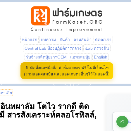
หน้าแรก
บทความ
สินค้า
ตามสินค้า
ติดต่อเรา
Central Lab ห้องปฏิบัติการกลาง
iLab ตรวจดิน
รับจ้างผลิตปุ๋ยยาฯOEM
แอพผสมปุ๋ย
English
📱 ติดตั้งแอพมือถือ ฟาร์มเกษตร ฟรี!ไม่มีเงื่อนไข
(รวมแอพผสมปุ๋ย และแอพเกษตรอื่นๆไว้ในแอพนี้)
้อหาเสีย
ุ๋ยอินทผาลัม โตไว รากดี ติด
ี สารสังเคราะห์คลอโรฟิลล์,
🌱
แ