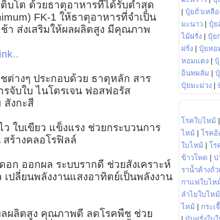
ติบโต ด้วยธาตุอาหารที่ได้รับต่ำสุด
|
ปุ๋ยถั่วเหลือ
inimum) FK-1 ให้ธาตุอาหารที่จำเป็น
มะนาว
|
ปุ๋ย
้า ส่งเสริมให้ผลผลิตสูง มีคุณภาพ
ไม้ฝรั่ง
|
ปุ๋ย
ฝรั่ง
|
ปุ๋ยหอ
ink..
หอมแดง
|
ป
อินทผลัม
|
ป
บพืชต่างๆ ประกอบด้วย ธาตุหลัก สาร
ปุ๋ยมะม่วง
|
สารจับใบ ไนโตรเจน ฟอสฟอรัส
สังกะสี
โรคใบไหม้
ตไว ใบเขียว แข็งแรง ช่วยกระบวนการ
ไหม้
|
โรคอ้
 สร้างคลอโรฟิลล์
ใบไหม้
|
โร
ข้าวโพด
|
ป
ิดดอก ออกผล ระบบรากดี ช่วยสังเคราะห์
ราน้ำค้างถั่
 เปลี่ยนพลังงานแสงอาทิตย์เป็นพลังงาน
กาแฟใบไหม
ลำไยใบไหม้
ไหม้
|
กระเจ
ผลผลิตสูง คุณภาพดี ลดโรคพืช ช่วย
|
มันฝรั่งใบใ