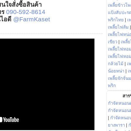
นใจสั่งซื้อสินค้า
เพลี้ยข้าวโ
ทร
090-592-8614
แป้งสับปะร
์ไอดี
@FarmKaset
พริกไทย
|
เ
เพลี้ยไฟส้ม
เพลี้ยไฟหน่อ
เขียว
|
เพลี้
เพลี้ยไฟหอม
เพลี้ยไฟหอ
กล้วยไม้
|
เพ
น้อยหน่า
|
เ
เพลี้ยจักจั่น
พริก
สารช
กำจัดหนอนศ
กำจัดหนอนม
|
กำจัดหนอ
ยางพารา
|
ก