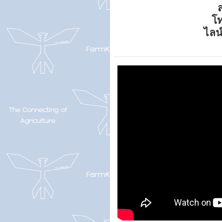
ส
โ
ไลน