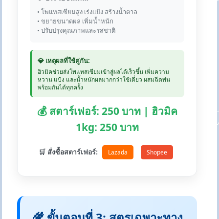
• โพแทสเซียมสูง เร่งแป้ง สร้างน้ำตาล
• ขยายขนาดผล เพิ่มน้ำหนัก
• ปรับปรุงคุณภาพและรสชาติ
💎 เหตุผลที่ใช้คู่กัน:
ฮิวมิคช่วยส่งโพแทสเซียมเข้าสู่ผลได้เร็วขึ้น เพิ่มความ
หวาน แป้ง และน้ำหนักผลมากกว่าใช้เดี่ยว ผสมฉีดพ่น
พร้อมกันได้ทุกครั้ง
💰 สตาร์เฟอร์: 250 บาท | ฮิวมิค
1kg: 250 บาท
🛒 สั่งซื้อสตาร์เฟอร์:
Lazada
Shopee
🌾 ขั้นตอนที่ 3: สูตรเฉพาะทาง