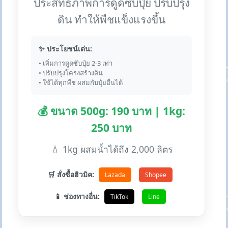
ประสิทธิภาพการดูดซับปุ๋ย ปรับปรุง
ดิน ทำให้พืชแข็งแรงขึ้น
✨ ประโยชน์เด่น:
• เพิ่มการดูดซับปุ๋ย 2-3 เท่า
• ปรับปรุงโครงสร้างดิน
• ใช้ได้ทุกพืช ผสมกับปุ๋ยอื่นได้
💰 ขนาด 500g: 190 บาท | 1kg:
250 บาท
💧 1kg ผสมน้ำได้ถึง 2,000 ลิตร
🛒 สั่งซื้อฮิวมิค:
Lazada
Shopee
📱 ช่องทางอื่น:
TikTok
Line