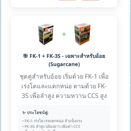
+
🎯 FK-1 + FK-3S - เฉพาะสำหรับอ้อย
(Sugarcane)
ชุดคู่สำหรับอ้อย เริ่มด้วย FK-1 เพื่อ
เร่งโตและแตกหน่อ ตามด้วย FK-
3S เพื่อลำสูง ความหวาน CCS สูง
✨ ประโยชน์คู่:
• FK-1: เร่งโต เร่งแตกหน่อ ลำแข็งแรง
• FK-3S: ลำสูง ปล้องยาว เพิ่มค่า CCS