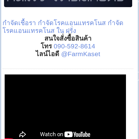
กำจัดเชื้อรา
กำจัดโรคแอนแทรคโนส
กำจัด
โรคแอนแทรคโนส ใน ฝรั่ง
สนใจสั่งซื้อสินค้า
โทร
090-592-8614
ไลน์ไอดี
@FarmKaset