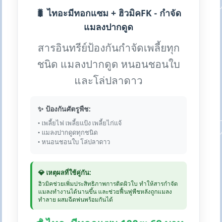
🐛 ไทอะมีทอกแซม + ฮิวมิคFK - กำจัด
แมลงปากดูด
สารอินทรีย์ป้องกันกำจัดเพลี้ยทุก
ชนิด แมลงปากดูด หนอนชอนใบ
และโล่ปลาดาว
✨ ป้องกันศัตรูพืช:
• เพลี้ยไฟ เพลี้ยแป้ง เพลี้ยไก่แจ้
• แมลงปากดูดทุกชนิด
• หนอนชอนใบ โล่ปลาดาว
💎 เหตุผลที่ใช้คู่กัน:
ฮิวมิคช่วยเพิ่มประสิทธิภาพการติดผิวใบ ทำให้สารกำจัด
แมลงทำงานได้นานขึ้น และช่วยฟื้นฟูพืชหลังถูกแมลง
ทำลาย ผสมฉีดพ่นพร้อมกันได้