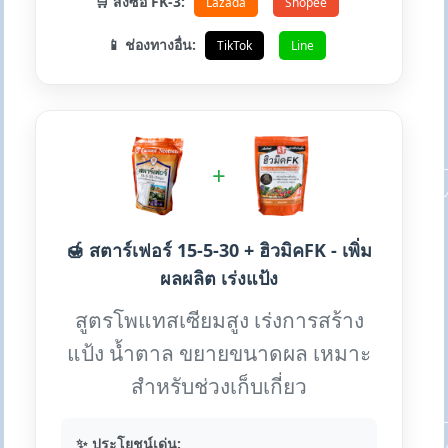
🛒 สั่งซื้อ FK-3:
Lazada
Shopee
📱 ช่องทางอื่น:
TikTok
Line
+
🍯 สตาร์เฟอร์ 15-5-30 + ฮิวมิคFK - เพิ่ม
ผลผลิต เร่งแป้ง
สูตรโพแทสเซียมสูง เร่งการสร้าง
แป้ง น้ำตาล ขยายขนาดผล เหมาะ
สำหรับช่วงเก็บเกี่ยว
✨ ประโยชน์เด่น: