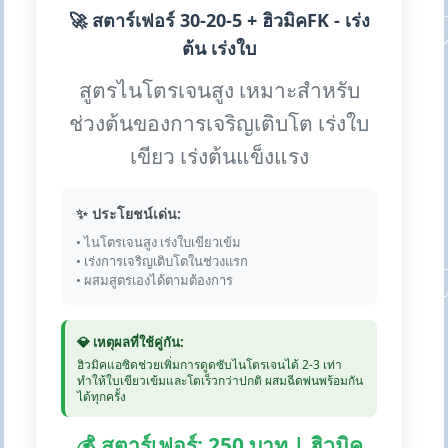
🚀 สตาร์เฟอร์ 30-20-5 + ฮิวมิคFK - เร่ง
ต้น เร่งใบ
สูตรไนโตรเจนสูง เหมาะสำหรับ
ช่วงต้นของการเจริญเติบโต เร่งใบ
เขียว เร่งต้นแข็งแรง
✨ ประโยชน์เด่น:
• ไนโตรเจนสูง เร่งใบเขียวเข้ม
• เร่งการเจริญเติบโตในช่วงแรก
• ผสมสูตรเองได้ตามต้องการ
💎 เหตุผลที่ใช้คู่กัน:
ฮิวมิคแอซิดช่วยเพิ่มการดูดซับไนโตรเจนได้ 2-3 เท่า
ทำให้ใบเขียวเข้มและโตเร็วกว่าปกติ ผสมฉีดพ่นพร้อมกัน
ได้ทุกครั้ง
💰 สตาร์เฟอร์: 250 บาท | ฮิวมิค