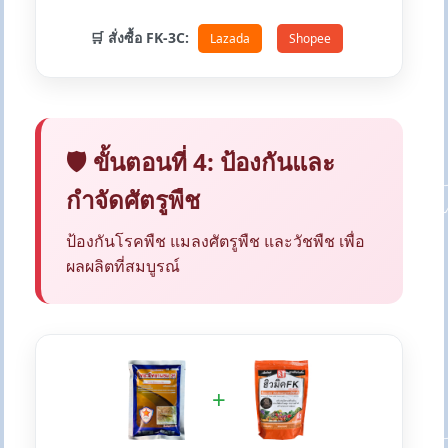
🛒 สั่งซื้อ FK-3C:
Lazada
Shopee
🛡️ ขั้นตอนที่ 4: ป้องกันและ
กำจัดศัตรูพืช
ป้องกันโรคพืช แมลงศัตรูพืช และวัชพืช เพื่อ
ผลผลิตที่สมบูรณ์
+