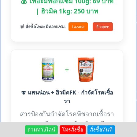
💰 ไทอะมีทอกแซม 100g: 69 บาท
| ฮิวมิค 1kg: 250 บาท
🛒 สั่งซื้อไทอะมีทอกแซม:
Lazada
Shopee
+
🍄 แพนน่อน + ฮิวมิคFK - กำจัดโรคเชื้อ
รา
สารป้องกันกำจัดโรคพืชจากเชื้อรา
หลายชนิด เหมาะสำหรับทุกพืช
ถามทางไลน์
โทรสั่งซื้อ
สั่งซื้อทันที
ใช้ได้ตลอดปี