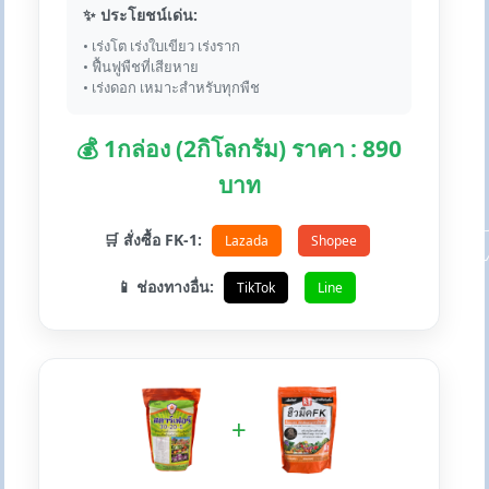
✨ ประโยชน์เด่น:
• เร่งโต เร่งใบเขียว เร่งราก
• ฟื้นฟูพืชที่เสียหาย
• เร่งดอก เหมาะสำหรับทุกพืช
💰 1กล่อง (2กิโลกรัม) ราคา : 890
บาท
🛒 สั่งซื้อ FK-1:
Lazada
Shopee
📱 ช่องทางอื่น:
TikTok
Line
+