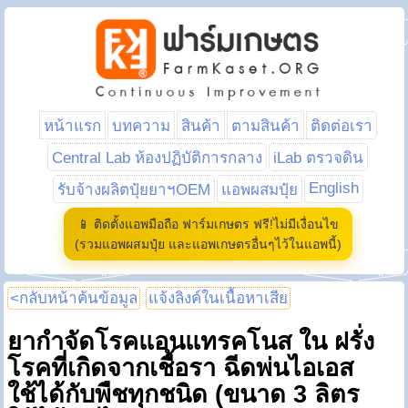
หน้าแรก
บทความ
สินค้า
ตามสินค้า
ติดต่อเรา
Central Lab ห้องปฏิบัติการกลาง
iLab ตรวจดิน
English
รับจ้างผลิตปุ๋ยยาฯOEM
แอพผสมปุ๋ย
📱 ติดตั้งแอพมือถือ ฟาร์มเกษตร ฟรี!ไม่มีเงื่อนไข
(รวมแอพผสมปุ๋ย และแอพเกษตรอื่นๆไว้ในแอพนี้)
<กลับหน้าค้นข้อมูล
แจ้งลิงค์ในเนื้อหาเสีย
ยากำจัดโรคแอนแทรคโนส ใน ฝรั่ง
โรคที่เกิดจากเชื้อรา ฉีดพ่นไอเอส
ใช้ได้กับพืชทุกชนิด (ขนาด 3 ลิตร