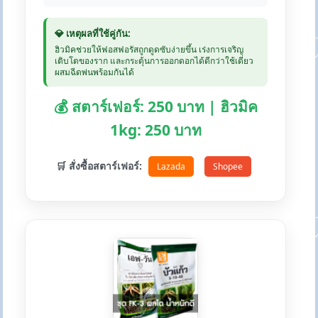
💎 เหตุผลที่ใช้คู่กัน:
ฮิวมิคช่วยให้ฟอสฟอรัสถูกดูดซับง่ายขึ้น เร่งการเจริญ
เติบโตของราก และกระตุ้นการออกดอกได้ดีกว่าใช้เดี่ยว
ผสมฉีดพ่นพร้อมกันได้
💰 สตาร์เฟอร์: 250 บาท | ฮิวมิค
1kg: 250 บาท
🛒 สั่งซื้อสตาร์เฟอร์:
Lazada
Shopee