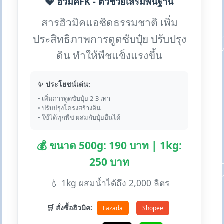
💎 ฮิวมิคFK - ตัวช่วยเสริมพื้นฐาน
สารฮิวมิคแอซิดธรรมชาติ เพิ่ม
ประสิทธิภาพการดูดซับปุ๋ย ปรับปรุง
ดิน ทำให้พืชแข็งแรงขึ้น
✨ ประโยชน์เด่น:
• เพิ่มการดูดซับปุ๋ย 2-3 เท่า
• ปรับปรุงโครงสร้างดิน
• ใช้ได้ทุกพืช ผสมกับปุ๋ยอื่นได้
💰 ขนาด 500g: 190 บาท | 1kg:
250 บาท
💧 1kg ผสมน้ำได้ถึง 2,000 ลิตร
🛒 สั่งซื้อฮิวมิค:
Lazada
Shopee