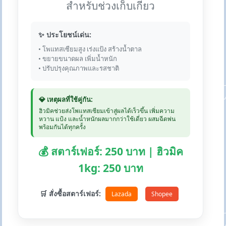
สำหรับช่วงเก็บเกี่ยว
✨ ประโยชน์เด่น:
• โพแทสเซียมสูง เร่งแป้ง สร้างน้ำตาล
• ขยายขนาดผล เพิ่มน้ำหนัก
• ปรับปรุงคุณภาพและรสชาติ
💎 เหตุผลที่ใช้คู่กัน:
ฮิวมิคช่วยส่งโพแทสเซียมเข้าสู่ผลได้เร็วขึ้น เพิ่มความ
หวาน แป้ง และน้ำหนักผลมากกว่าใช้เดี่ยว ผสมฉีดพ่น
พร้อมกันได้ทุกครั้ง
💰 สตาร์เฟอร์: 250 บาท | ฮิวมิค
1kg: 250 บาท
🛒 สั่งซื้อสตาร์เฟอร์:
Lazada
Shopee