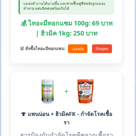
แมลงทำงานได้นานขึ้น และช่วยฟื้นฟูพืชหลังถูกแมลง
ทำลาย ผสมฉีดพ่นพร้อมกันได้
💰 ไทอะมีทอกแซม 100g: 69 บาท
| ฮิวมิค 1kg: 250 บาท
🛒 สั่งซื้อไทอะมีทอกแซม:
Lazada
Shopee
+
🍄 แพนน่อน + ฮิวมิคFK - กำจัดโรคเชื้อ
รา
สารป้องกันกำจัดโรคพืชจากเชื้อรา