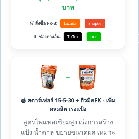
บาท
🛒 สั่งซื้อ FK-3:
Lazada
Shopee
📱 ช่องทางอื่น:
TikTok
Line
+
🍯 สตาร์เฟอร์ 15-5-30 + ฮิวมิคFK - เพิ่ม
ผลผลิต เร่งแป้ง
สูตรโพแทสเซียมสูง เร่งการสร้าง
แป้ง น้ำตาล ขยายขนาดผล เหมาะ