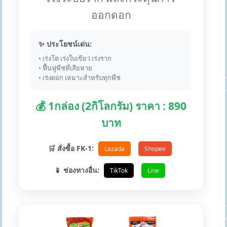
ออกดอก
✨ ประโยชน์เด่น:
• เร่งโต เร่งใบเขียว เร่งราก
• ฟื้นฟูพืชที่เสียหาย
• เร่งดอก เหมาะสำหรับทุกพืช
💰 1กล่อง (2กิโลกรัม) ราคา : 890
บาท
🛒 สั่งซื้อ FK-1:
Lazada
Shopee
📱 ช่องทางอื่น:
TikTok
Line