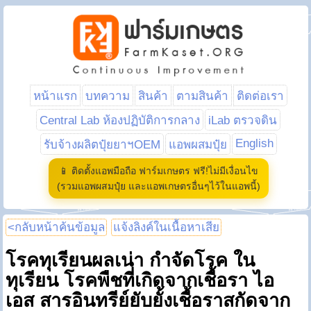
หน้าแรก
บทความ
สินค้า
ตามสินค้า
ติดต่อเรา
Central Lab ห้องปฏิบัติการกลาง
iLab ตรวจดิน
English
รับจ้างผลิตปุ๋ยยาฯOEM
แอพผสมปุ๋ย
📱 ติดตั้งแอพมือถือ ฟาร์มเกษตร ฟรี!ไม่มีเงื่อนไข
(รวมแอพผสมปุ๋ย และแอพเกษตรอื่นๆไว้ในแอพนี้)
<กลับหน้าค้นข้อมูล
แจ้งลิงค์ในเนื้อหาเสีย
โรคทุเรียนผลเน่า กำจัดโรค ใน
ทุเรียน โรคพืชที่เกิดจากเชื้อรา ไอ
เอส สารอินทรีย์ยับยั้งเชื้อราสกัดจาก