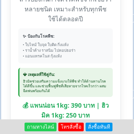
หลายชนิด เหมาะสำหรับทุกพืช
ใช้ได้ตลอดปี
✨ ป้องกันโรคพืช:
• ใบไหม้ ใบจุด ใบติด กิ่งแห้ง
• ราน้ำค้าง ราสนิม ไปทอปธอร่า
• แอนแทรคโนส กุ้งแห้ง
💎 เหตุผลที่ใช้คู่กัน:
ฮิวมิคช่วยเสริมความแข็งแรงให้พืช ทำให้ต้านทานโรค
ได้ดีขึ้น และช่วยฟื้นฟูพืชที่เสียหายจากโรคเร็วกว่า ผสม
ฉีดพ่นพร้อมกันได้
💰 แพนน่อน 1kg: 390 บาท | ฮิว
มิค 1kg: 250 บาท
ถามทางไลน์
โทรสั่งซื้อ
สั่งซื้อทันที
🛒 สั่งซื้อแพนน่อน:
Lazada
Shopee