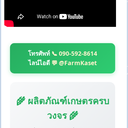
โทรศัพท์
📞 090-592-8614
ไลน์ไอดี
💬 @FarmKaset
🌾 ผลิตภัณฑ์เกษตรครบ
วงจร 🌾