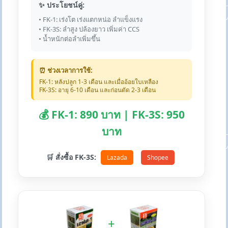
✨ ประโยชน์คู่:
• FK-1: เร่งโต เร่งแตกหน่อ ลำแข็งแรง
• FK-3S: ลำสูง ปล้องยาว เพิ่มค่า CCS
• น้ำหนักต่อลำเพิ่มขึ้น
⏰ ช่วงเวลาการใช้:
FK-1: หลังปลูก 1-3 เดือน และเมื่ออ้อยใบเหลือง
FK-3S: อายุ 6-10 เดือน และก่อนตัด 2-3 เดือน
💰 FK-1: 890 บาท | FK-3S: 950
บาท
🛒 สั่งซื้อ FK-3S:
Lazada
Shopee
+