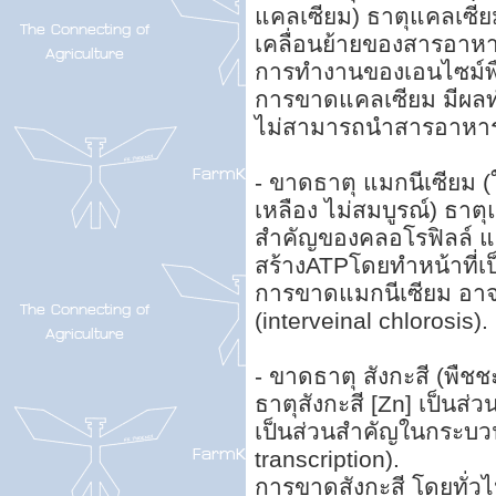
แคลเซียม) ธาตุแคลเซีย
เคลื่อนย้ายของสารอาหารต
การทำงานของเอนไซม์พ
การขาดแคลเซียม มีผลทำ
ไม่สามารถนำสารอาหารใน
- ขาดธาตุ แมกนีเซียม (ใ
เหลือง ไม่สมบูรณ์) ธาตุ
สำคัญของคลอโรฟิลล์ 
สร้างATPโดยทำหน้าที่เ
การขาดแมกนีเซียม อาจท
(interveinal chlorosis).
- ขาดธาตุ สังกะสี (พืช
ธาตุสังกะสี [Zn] เป็น
เป็นส่วนสำคัญในกระบว
transcription).
การขาดสังกะสี โดยทั่ว