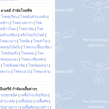
ยาเคมี กำจัดโรคพืช
|
โรคทุเรียน
|
โรคมันสำปะหลัง
|
รคข้าว
|
โรคยางพารา
|
โรค
รคข้าวโพด
|
โรคปาล์ม
|
โรค
รคถั่วเหลือง
|
พริกไทยใบไหม้
|
โรคมะนาว
|
โรคส้ม
|
โรคลำไย
|
คหน่อไม้ฝรั่ง
|
โรคกระเจี๊ยบเขียว
|
โรคมันฝรั่ง
|
โรคหอม
|
โรค
โรคหอมแดง
|
โรคมะเขือเทศ
|
|
โรคอินทผาลัม
|
โรคน้อยหน่า
|
รคเงาะ
|
โรคมะม่วง
|
โรคมะขาม
อินทรีย์ กำจัดเพลี้ยต่างๆ
่างๆทุกชนิด
|
เพลี้ยไก่แจ้ทุเรียน
|
ันสำปะหลัง
|
เพลี้ยอ้อย
|
เพลี้ยศัตรู
ยแป้งยางพารา
|
เพลี้ยศัตรูมะพร้าว
|