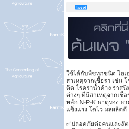
tweet
ใช้ได้กับพืชทุกชนิด ไอเอ
สาเหตุจากเชื้อรา เช่น โ
ติด โรคราน้ำค้าง ราส
ต่างๆ ที่มีสาเหตุจากเชื
หลัก N-P-K ธาตุรอง ธาต
แข็งแรง โตไว ผลผลิตดี ส
✅ปลอดภัยต่อคนและสัตว์