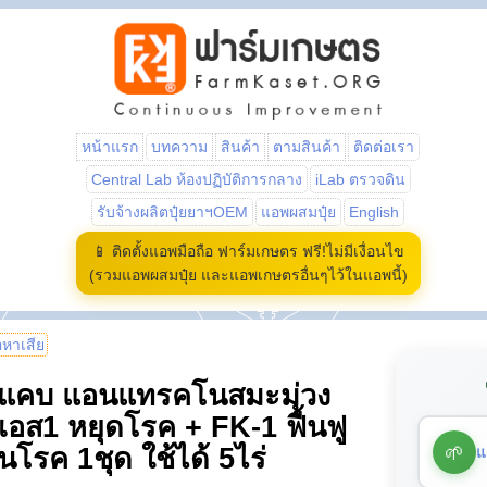
หน้าแรก
บทความ
สินค้า
ตามสินค้า
ติดต่อเรา
Central Lab ห้องปฏิบัติการกลาง
iLab ตรวจดิน
รับจ้างผลิตปุ๋ยยาฯOEM
แอพผสมปุ๋ย
English
📱 ติดตั้งแอพมือถือ ฟาร์มเกษตร ฟรี!ไม่มีเงื่อนไข
(รวมแอพผสมปุ๋ย และแอพเกษตรอื่นๆไว้ในแอพนี้)
้อหาเสีย
สแคบ แอนแทรคโนสมะม่วง
เอส1 หยุดโรค + FK-1 ฟื้นฟู
🌱
แ
กันโรค 1ชุด ใช้ได้ 5ไร่