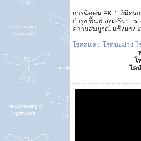
การฉีดพ่น FK-1 ที่มีครบท
บำรุง ฟื้นฟู ส่งเสริมก
ความสมบูรณ์ แข็งแรง ต
โรคสแคบ
โรคมะม่วง
โ
ส
โ
ไลน