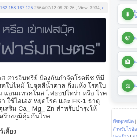
162.158.167.125
2564/07/12 09:20:26 , View: 3934,
e
แ
🐛
ไ
🍃
แ
🏦
แ
ส สารอินทรีย์ ป้องกันกำจัดโรคพืช ที่มี
⚖️
รคใบไหม้ ใบจุดสีน้ำตาล กิ่งแห้ง โรคใบ
แ
นิม แอนแทรคโนส ไฟธอปโทร่า หรือ โรค
้อรา ใช้ไอเอส หยุดโรค และ FK-1 ธาตุ
ุเสริม Ca_ Mg_ Zn สำหรับบำรุงให้
ร้างภูมิคุ้มกันโรค
พืชทุกชนิด
สำหรับไร่อ้
เลี้ยง
มะพร้าว
|
ปุ