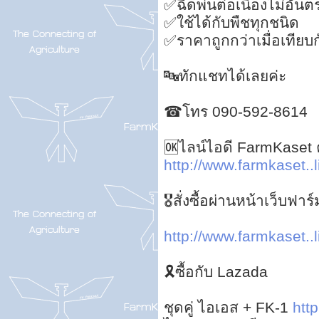
✅ฉีดพ่นต่อเนื่องไม่อันต
✅ใช้ได้กับพืชทุกชนิด
✅ราคาถูกกว่าเมื่อเทียบกั
🔤ทักแชทได้เลยค่ะ
☎โทร 090-592-8614
🆗ไลน์ไอดี FarmKaset ค
http://www.farmkaset..l
🎖สั่งซื้อผ่านหน้าเว็บฟ
http://www.farmkaset..l
🎗ซื้อกับ Lazada
ชุดคู่ ไอเอส + FK-1
http