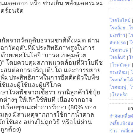
่อนแดดออก หรือ ช่วงเย็น หลังแดดร่มลม
ดร้อนจัด
โรคใบไหม้
โรคอ้อย
|
โ
มะพร้าว
|
โ
า สกัดจากวัตถุดิบธรรมชาติทั้งหมด ผ่าน
สับปะรด
|
โ
ลือกวัตถุดับที่มีประสิทธิภาพสูงในการ
โรคกาแฟ
|
รา ด้วยเทคโนโลยี “การควบคุมด้วย
โรคลิ้นจี่
|
โร
l)” โดยควบคุมสภาพแวดล้อมที่ผิวใบพืช
|
โรคมังคุด
มาะสมต่อการเจริญเติบโต และการขยาย
กระเทียม
|
ยังเพิ่มประสิทธิภาพในการยึดติดผิวใบพืช
โรคกล้วยไม้
้ใช้และผู้ใช้และผู้บริโภค
โรคชมพู่
|
โ
ษาโรคพืชจากเชื้อรา กรณีลูกค้าใช้ปุ๋ย
|
โรคพริก
ักต่างๆ ให้เลิกใช้ทันที เนื่องจากอาจ
้าไปเรื่อยๆขณะทำการรักษา (80% ของ
ยา
แมลง มีสาเหตุจากการใช้กากน้ำตาล
กำจัดเพลี้ยต
กใช้เอง อย่างไม่ถูกวิธี หรือไม่ผ่าน
เพลี้ยแป้งม
ถูกต้อง)
ข้าว
|
เพลี้