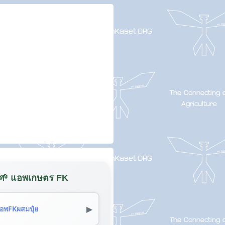
🌱 แอพเกษตร FK
▶
อพFKผสมปุ๋ย