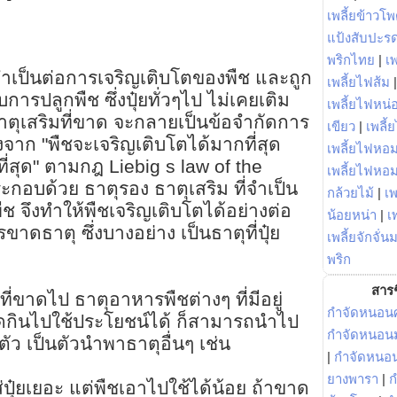
เพลี้ยข้าวโ
แป้งสับปะร
พริกไทย
|
เ
จำเป็นต่อการเจริญเติบโตของพืช และถูก
เพลี้ยไฟส้ม
รปลูกพืช ซึ่งปุ๋ยทั่วๆไป ไม่เคยเติม
เพลี้ยไฟหน่อ
งธาตุเสริมที่ขาด จะกลายเป็นข้อจำกัดการ
เขียว
|
เพลี้
งจาก "พืชจะเจริญเติบโตได้มากที่สุด
เพลี้ยไฟหอม
ที่สุด" ตามกฎ Liebig s law of the
เพลี้ยไฟหอ
กอบด้วย ธาตุรอง ธาตุเสริม ที่จำเป็น
กล้วยไม้
|
เพ
ช จึงทำให้พืชเจริญเติบโตได้อย่างต่อ
น้อยหน่า
|
เ
ขาดธาตุ ซึ่งบางอย่าง เป็นธาตุที่ปุ๋ย
เพลี้ยจักจั่น
พริก
สารช
ที่ขาดไป ธาตุอาหารพืชต่างๆ ที่มีอยู่
กำจัดหนอนศ
ดูดกินไปใช้ประโยชน์ได้ ก็สามารถนำไป
กำจัดหนอนม
ตัว เป็นตัวนำพาธาตุอื่นๆ เช่น
|
กำจัดหนอ
ยางพารา
|
ก
ปุ๋ยเยอะ แต่พืชเอาไปใช้ได้น้อย ถ้าขาด