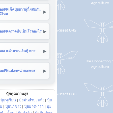
อพFKเช็คปุ๋ยยาฯคู่นี้ผสมกัน
▶
ด้ไหม
▶
อพFKตรวจพืชเป็นโรคอะไร
▶
อพFKคำนวณเงินกู้ ธกส.
▶
อพFKแปลงหน่วยเกษตร
ปุ๋ยคุณภาพสูง
|
ปุ๋ยทุเรียน
|
ปุ๋ยมันสำปะหลัง
|
ปุ๋ย
อย
|
ปุ๋ยนาข้าว
|
ปุ๋ยยางพารา
|
ปุ๋ย
๋ยข้าวโพด
|
ปุ๋ยปาล์ม
|
ปุ๋ยสับปะรด