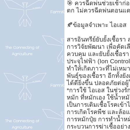
🎯 ควรฉีดพ่นช่วยเช้าก
ตก ไม่ควรฉีดพ่นตอนแด
🍂ข้อมูลจำเพาะ ไอเอส
สารอินทรีย์ยับยั้งเชื้อร
การวิจัยพัฒนา เพื่อคัดเ
ควบคุม และยับยั้งเชื้อ
ประจุไฟฟ้า (Ion Contro
ทำให้เกิดภาวะที่ไม่เห
พันธุ์ของเชื้อรา อีกทั้ง
ได้ดียิ่งขึ้น ปลอดภัยต่อผู
*การใช้ ไอเอส ในช่วงรัก
หมัก ที่หมักเอง ใช้น้ำหม
เป็นการเติมเชื้อโรคเข
การเกิดโรคพืช และล้อ
การหมักปุ๋ย การทำน้ำหมั
กระบวนการฆ่าเชื้ออย่าง