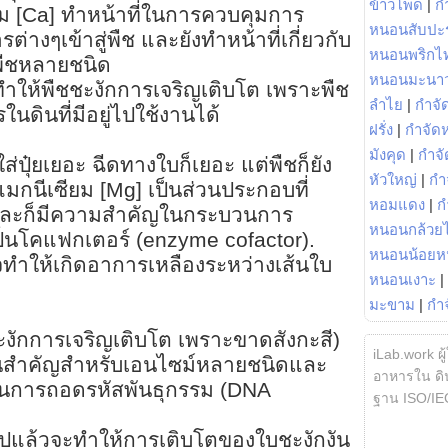
ข้าวโพด
|
ก
ม [Ca] ทำหน้าที่ในการควบคุมการ
หนอนสับปะ
่างๆเข้าสู่พืช และยังทำหน้าที่เกี่ยวกับ
หนอนพริกไ
ืชหลายชนิด
หนอนมะนา
ให้พืชชะงักการเจริญเติบโต เพราะพืช
ลำไย
|
กำจัด
ดินที่มีอยู่ไปใช้งานได้
ฝรั่ง
|
กำจัด
มังคุด
|
กำจั
ส่ปุ๋ยเยอะ ฉีดทางใบก็เยอะ แต่พืชก็ยัง
หัวใหญ่
|
กำ
แมกนีเซียม [Mg] เป็นส่วนประกอบที่
หอมแดง
|
ก
และก็มีความสำคัญในกระบวนการ
หนอนกล้วยไ
ป็นโคแฟกเตอร์ (enzyme cofactor).
หนอนน้อยห
ำให้เกิดอาการเหลืองระหว่างเส้นใบ
หนอนเงาะ
|
มะขาม
|
กำ
ชะงักการเจริญเติบโต เพราะขาดสังกะสี)
iLab.work ผู
ส่วนสำคัญสำหรับเอนไซม์หลายชนิดและ
อาหารใน ดิน
นการถอดรหัสพันธุกรรม (DNA
ฐาน ISO/IE
ไปแล้วจะทำให้การเติบโตของใบชะงักงัน