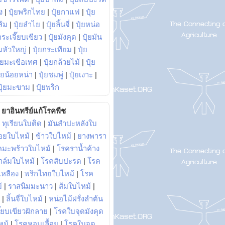
ง
|
ปุ๋ยพริกไทย
|
ปุ๋ยกาแฟ
|
ปุ๋ย
ส้ม
|
ปุ๋ยลำไย
|
ปุ๋ยลิ้นจี่
|
ปุ๋ยหน่อ
กระเจี๊ยบเขียว
|
ปุ๋ยมังคุด
|
ปุ๋ยมัน
มหัวใหญ่
|
ปุ๋ยกระเทียม
|
ปุ๋ย
ุ๋ยมะเขือเทศ
|
ปุ๋ยกล้วยไม้
|
ปุ๋ย
ุ๋ยน้อยหน่า
|
ปุ๋ยชมพู่
|
ปุ๋ยเงาะ
|
ปุ๋ยมะขาม
|
ปุ๋ยพริก
ยาอินทรีย์แก้โรคพืช
|
ทุเรียนใบติด
|
มันสำปะหลังใบ
อยใบไหม้
|
ข้าวใบไหม้
|
ยางพารา
คมะพร้าวใบไหม้
|
โรคราน้ำค้าง
าล์มใบไหม้
|
โรคสับปะรด
|
โรค
วเหลือง
|
พริกไทยใบไหม้
|
โรค
้
|
ราสนิมมะนาว
|
ส้มใบไหม้
|
|
ลิ้นจี่ใบไหม้
|
หน่อไม้ฝรั่งลำต้น
ี๊ยบเขียวฝักลาย
|
โรคใบจุดมังคุด
หม้
|
โรคหอมเลื้อย
|
โรคใบจุด