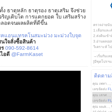
ั้ง ธาตุหลัก ธาตุรอง ธาตุเสริม จึงช่วย
ารเจริญเติบโต การแตกยอด ใบ เสริมสร้าง
ลอดจนผลผลิตที่ดีขึ้น
ตรวจง่ายนั
1.เลือกและ
รคแอนแทรคโนสมะม่วง
มะม่วงใบจุด
2.ส่งดินเข้า
นใจสั่งซื้อสินค้า
3.อ่านผลออน
วิเคราะห์ ไปต
ทร
090-592-8614
์ไอดี
@FarmKaset
→เริ่มกันเล
[มีชุดโปรฯแ
ติดตามสิ
คุณ เพทา...
,
เลขจัดส่ง
F
คุณ เสกศ...
,
เลขจัดส่ง
F
คุณ ssuk...
,
15:00:04
, เ