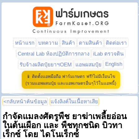
หน้าแรก
บทความ
สินค้า
ตามสินค้า
ติดต่อเรา
Central Lab ห้องปฏิบัติการกลาง
iLab ตรวจดิน
English
รับจ้างผลิตปุ๋ยยาฯOEM
แอพผสมปุ๋ย
📱 ติดตั้งแอพมือถือ ฟาร์มเกษตร ฟรี!ไม่มีเงื่อนไข
(รวมแอพผสมปุ๋ย และแอพเกษตรอื่นๆไว้ในแอพนี้)
<กลับหน้าค้นข้อมูล
แจ้งลิงค์ในเนื้อหาเสีย
กำจัดแมลงศัตรูพืช ยาฆ่าเพลี้ยอ่อน
ในต้นเผือก และ พืชทุกชนิด บิวทา
เร็กซ์ โดย ไดโนเร็กซ์