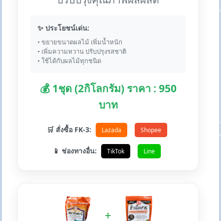
✨ ประโยชน์เด่น:
• ขยายขนาดผลไม้ เพิ่มน้ำหนัก
• เพิ่มความหวาน ปรับปรุงรสชาติ
• ใช้ได้กับผลไม้ทุกชนิด
💰 1ชุด (2กิโลกรัม) ราคา : 950
บาท
🛒 สั่งซื้อ FK-3:
Lazada
Shopee
📱 ช่องทางอื่น:
TikTok
Line
+