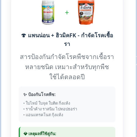
+
🍄 แพนน่อน + ฮิวมิคFK - กำจัดโรคเชื้อ
รา
สารป้องกันกำจัดโรคพืชจากเชื้อรา
หลายชนิด เหมาะสำหรับทุกพืช
ใช้ได้ตลอดปี
✨ ป้องกันโรคพืช:
• ใบไหม้ ใบจุด ใบติด กิ่งแห้ง
• ราน้ำค้าง ราสนิม ไปทอปธอร่า
• แอนแทรคโนส กุ้งแห้ง
💎 เหตุผลที่ใช้คู่กัน: