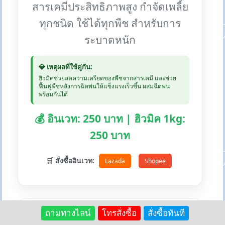
สารเคมีประสิทธิภาพสูง กำจัดเพลี้ย
ทุกชนิด ใช้ได้ทุกพืช สำหรับการ
ระบาดหนัก
💎 เหตุผลที่ใช้คู่กัน:
ฮิวมิคช่วยลดความเครียดของพืชจากสารเคมี และช่วย
ฟื้นฟูพืชหลังการฉีดพ่นให้แข็งแรงเร็วขึ้น ผสมฉีดพ่น
พร้อมกันได้
💰 อินเวท: 250 บาท | ฮิวมิค 1kg:
250 บาท
🛒 สั่งซื้ออินเวท:
Lazada
Shopee
ถามทางไลน์
โทรสั่งซื้อ
สั่งซื้อทันที