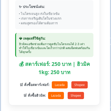
✨ ประโยชน์เด่น:
• ไนโตรเจนสูง เร่งใบเขียวเข้ม
• เร่งการเจริญเติบโตในช่วงแรก
• ผสมสูตรเองได้ตามต้องการ
💎 เหตุผลที่ใช้คู่กัน:
ฮิวมิคแอซิดช่วยเพิ่มการดูดซับไนโตรเจนได้ 2-3 เท่า
ทำให้ใบเขียวเข้มและโตเร็วกว่าปกติ ผสมฉีดพ่นพร้อมกัน
ได้ทุกครั้ง
💰 สตาร์เฟอร์: 250 บาท | ฮิวมิค
1kg: 250 บาท
🛒 สั่งซื้อสตาร์เฟอร์:
Lazada
Shopee
🛒 สั่งซื้อฮิวมิค:
Lazada
Shopee