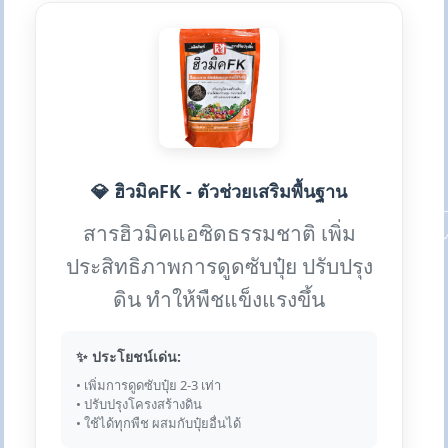
💎 ฮิวมิคFK - ตัวช่วยเสริมพื้นฐาน
สารฮิวมิคแอซิดธรรมชาติ เพิ่ม
ประสิทธิภาพการดูดซับปุ๋ย ปรับปรุง
ดิน ทำให้พืชแข็งแรงขึ้น
✨ ประโยชน์เด่น:
• เพิ่มการดูดซับปุ๋ย 2-3 เท่า
• ปรับปรุงโครงสร้างดิน
• ใช้ได้ทุกพืช ผสมกับปุ๋ยอื่นได้