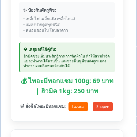
✨ ป้องกันศัตรูพืช:
• เพลี้ยไฟ เพลี้ยแป้ง เพลี้ยไก่แจ้
• แมลงปากดูดทุกชนิด
• หนอนชอนใบ โล่ปลาดาว
💎 เหตุผลที่ใช้คู่กัน:
ฮิวมิคช่วยเพิ่มประสิทธิภาพการติดผิวใบ ทำให้สารกำจัด
แมลงทำงานได้นานขึ้น และช่วยฟื้นฟูพืชหลังถูกแมลง
ทำลาย ผสมฉีดพ่นพร้อมกันได้
💰 ไทอะมีทอกแซม 100g: 69 บาท
| ฮิวมิค 1kg: 250 บาท
🛒 สั่งซื้อไทอะมีทอกแซม:
Lazada
Shopee