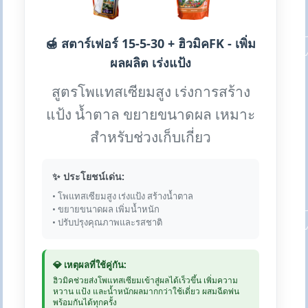
🍯 สตาร์เฟอร์ 15-5-30 + ฮิวมิคFK - เพิ่ม
ผลผลิต เร่งแป้ง
สูตรโพแทสเซียมสูง เร่งการสร้าง
แป้ง น้ำตาล ขยายขนาดผล เหมาะ
สำหรับช่วงเก็บเกี่ยว
✨ ประโยชน์เด่น:
• โพแทสเซียมสูง เร่งแป้ง สร้างน้ำตาล
• ขยายขนาดผล เพิ่มน้ำหนัก
• ปรับปรุงคุณภาพและรสชาติ
💎 เหตุผลที่ใช้คู่กัน:
ฮิวมิคช่วยส่งโพแทสเซียมเข้าสู่ผลได้เร็วขึ้น เพิ่มความ
หวาน แป้ง และน้ำหนักผลมากกว่าใช้เดี่ยว ผสมฉีดพ่น
พร้อมกันได้ทุกครั้ง