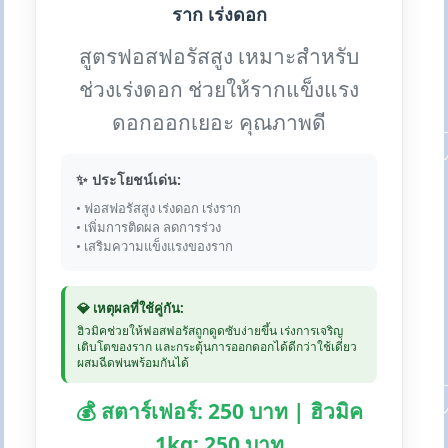
ราก เร่งดอก
สูตรฟอสฟอรัสสูง เหมาะสำหรับ
ช่วงเร่งดอก ช่วยให้รากแข็งแรง
ดอกออกเยอะ คุณภาพดี
✨ ประโยชน์เด่น:
• ฟอสฟอรัสสูง เร่งดอก เร่งราก
• เพิ่มการติดผล ลดการร่วง
• เสริมความแข็งแรงของราก
💎 เหตุผลที่ใช้คู่กัน:
ฮิวมิคช่วยให้ฟอสฟอรัสถูกดูดซับง่ายขึ้น เร่งการเจริญ
เติบโตของราก และกระตุ้นการออกดอกได้ดีกว่าใช้เดี่ยว
ผสมฉีดพ่นพร้อมกันได้
💰 สตาร์เฟอร์: 250 บาท | ฮิวมิค
1kg: 250 บาท