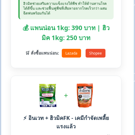
ฮิวมิคช่วยเสริมความแข็งแรงให้พืช ทำให้ต้านทานโรค
ได้ดีขึ้น และช่วยฟื้นฟูพืชที่เสียหายจากโรคเร็วกว่า ผสม
ฉีดพ่นพร้อมกันได้
💰 แพนน่อน 1kg: 390 บาท | ฮิว
มิค 1kg: 250 บาท
🛒 สั่งซื้อแพนน่อน:
Lazada
Shopee
+
⚡ อินเวท + ฮิวมิคFK - เคมีกำจัดเพลี้ย
แรงแล้ว