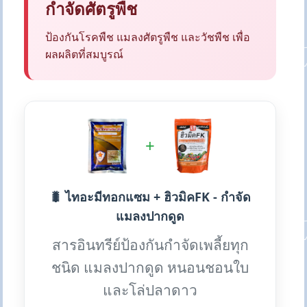
กำจัดศัตรูพืช
ป้องกันโรคพืช แมลงศัตรูพืช และวัชพืช เพื่อ
ผลผลิตที่สมบูรณ์
+
🐛 ไทอะมีทอกแซม + ฮิวมิคFK - กำจัด
แมลงปากดูด
สารอินทรีย์ป้องกันกำจัดเพลี้ยทุก
ชนิด แมลงปากดูด หนอนชอนใบ
และโล่ปลาดาว