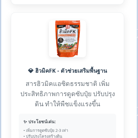
💎 ฮิวมิคFK - ตัวช่วยเสริมพื้นฐาน
สารฮิวมิคแอซิดธรรมชาติ เพิ่ม
ประสิทธิภาพการดูดซับปุ๋ย ปรับปรุง
ดิน ทำให้พืชแข็งแรงขึ้น
✨ ประโยชน์เด่น:
• เพิ่มการดูดซับปุ๋ย 2-3 เท่า
• ปรับปรุงโครงสร้างดิน