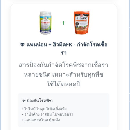
+
🍄 แพนน่อน + ฮิวมิคFK - กำจัดโรคเชื้อ
รา
สารป้องกันกำจัดโรคพืชจากเชื้อรา
หลายชนิด เหมาะสำหรับทุกพืช
ใช้ได้ตลอดปี
✨ ป้องกันโรคพืช:
• ใบไหม้ ใบจุด ใบติด กิ่งแห้ง
• ราน้ำค้าง ราสนิม ไปทอปธอร่า
• แอนแทรคโนส กุ้งแห้ง