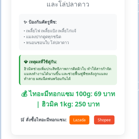
และโล่ปลาดาว
✨ ป้องกันศัตรูพืช:
• เพลี้ยไฟ เพลี้ยแป้ง เพลี้ยไก่แจ้
• แมลงปากดูดทุกชนิด
• หนอนชอนใบ โล่ปลาดาว
💎 เหตุผลที่ใช้คู่กัน:
ฮิวมิคช่วยเพิ่มประสิทธิภาพการติดผิวใบ ทำให้สารกำจัด
แมลงทำงานได้นานขึ้น และช่วยฟื้นฟูพืชหลังถูกแมลง
ทำลาย ผสมฉีดพ่นพร้อมกันได้
💰 ไทอะมีทอกแซม 100g: 69 บาท
| ฮิวมิค 1kg: 250 บาท
🛒 สั่งซื้อไทอะมีทอกแซม:
Lazada
Shopee