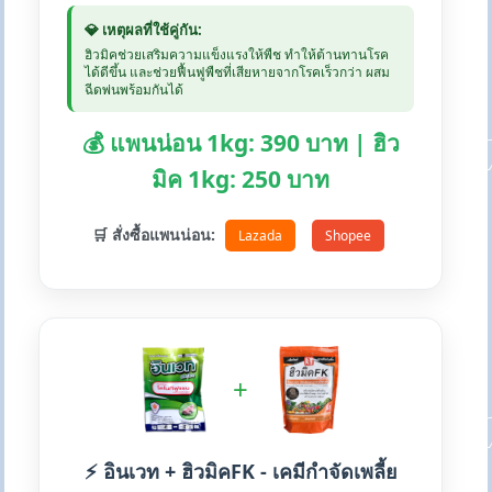
💎 เหตุผลที่ใช้คู่กัน:
ฮิวมิคช่วยเสริมความแข็งแรงให้พืช ทำให้ต้านทานโรค
ได้ดีขึ้น และช่วยฟื้นฟูพืชที่เสียหายจากโรคเร็วกว่า ผสม
ฉีดพ่นพร้อมกันได้
💰 แพนน่อน 1kg: 390 บาท | ฮิว
มิค 1kg: 250 บาท
🛒 สั่งซื้อแพนน่อน:
Lazada
Shopee
+
⚡ อินเวท + ฮิวมิคFK - เคมีกำจัดเพลี้ย