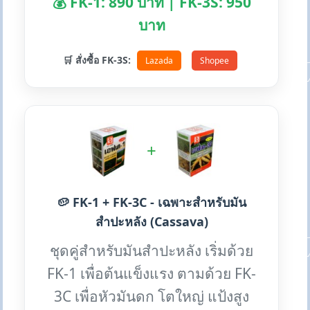
💰 FK-1: 890 บาท | FK-3S: 950
บาท
🛒 สั่งซื้อ FK-3S:
Lazada
Shopee
+
🥔 FK-1 + FK-3C - เฉพาะสำหรับมัน
สำปะหลัง (Cassava)
ชุดคู่สำหรับมันสำปะหลัง เริ่มด้วย
FK-1 เพื่อต้นแข็งแรง ตามด้วย FK-
3C เพื่อหัวมันดก โตใหญ่ แป้งสูง