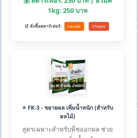
💰 สตาร์เฟอร์: 250 บาท | ฮิวมิค
1kg: 250 บาท
🛒 สั่งซื้อสตาร์เฟอร์:
Lazada
Shopee
⭐ FK-3 - ขยายผล เพิ่มน้ำหนัก (สำหรับ
ผลไม้)
สูตรเฉพาะสำหรับพืชออกผล ช่วย