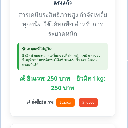
แรงแล้ว
สารเคมีประสิทธิภาพสูง กำจัดเพลี้ย
ทุกชนิด ใช้ได้ทุกพืช สำหรับการ
ระบาดหนัก
💎 เหตุผลที่ใช้คู่กัน:
ฮิวมิคช่วยลดความเครียดของพืชจากสารเคมี และช่วย
ฟื้นฟูพืชหลังการฉีดพ่นให้แข็งแรงเร็วขึ้น ผสมฉีดพ่น
พร้อมกันได้
💰 อินเวท: 250 บาท | ฮิวมิค 1kg:
250 บาท
🛒 สั่งซื้ออินเวท:
Lazada
Shopee