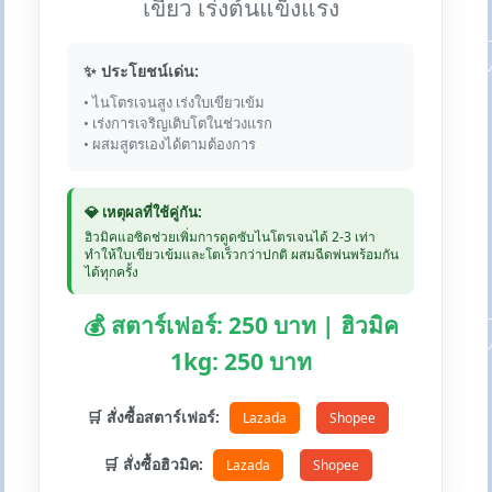
เขียว เร่งต้นแข็งแรง
✨ ประโยชน์เด่น:
• ไนโตรเจนสูง เร่งใบเขียวเข้ม
• เร่งการเจริญเติบโตในช่วงแรก
• ผสมสูตรเองได้ตามต้องการ
💎 เหตุผลที่ใช้คู่กัน:
ฮิวมิคแอซิดช่วยเพิ่มการดูดซับไนโตรเจนได้ 2-3 เท่า
ทำให้ใบเขียวเข้มและโตเร็วกว่าปกติ ผสมฉีดพ่นพร้อมกัน
ได้ทุกครั้ง
💰 สตาร์เฟอร์: 250 บาท | ฮิวมิค
1kg: 250 บาท
🛒 สั่งซื้อสตาร์เฟอร์:
Lazada
Shopee
🛒 สั่งซื้อฮิวมิค:
Lazada
Shopee