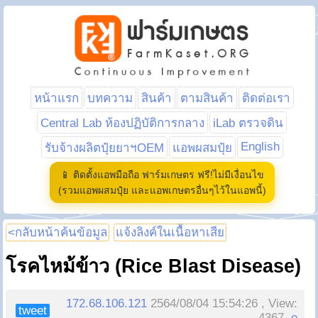
หน้าแรก
บทความ
สินค้า
ตามสินค้า
ติดต่อเรา
Central Lab ห้องปฏิบัติการกลาง
iLab ตรวจดิน
English
รับจ้างผลิตปุ๋ยยาฯOEM
แอพผสมปุ๋ย
📱 ติดตั้งแอพมือถือ ฟาร์มเกษตร ฟรี!ไม่มีเงื่อนไข
(รวมแอพผสมปุ๋ย และแอพเกษตรอื่นๆไว้ในแอพนี้)
<กลับหน้าค้นข้อมูล
แจ้งลิงค์ในเนื้อหาเสีย
โรคไหม้ข้าว (Rice Blast Disease)
172.68.106.121
2564/08/04 15:54:26 , View:
tweet
4367,
e