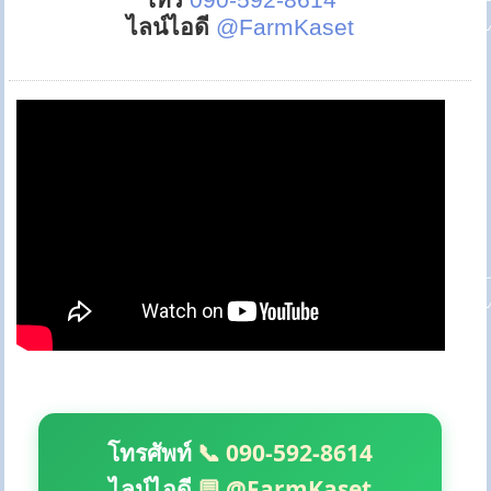
ไลน์ไอดี
@FarmKaset
โทรศัพท์
📞 090-592-8614
ไลน์ไอดี
💬 @FarmKaset