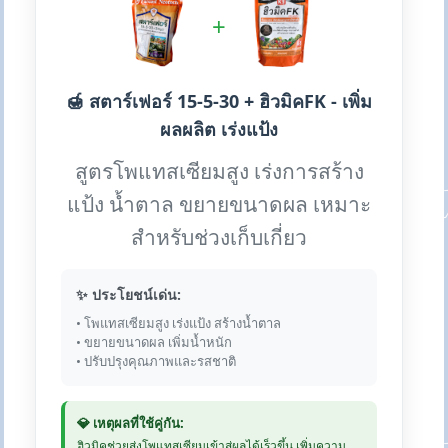
+
🍯 สตาร์เฟอร์ 15-5-30 + ฮิวมิคFK - เพิ่ม
ผลผลิต เร่งแป้ง
สูตรโพแทสเซียมสูง เร่งการสร้าง
แป้ง น้ำตาล ขยายขนาดผล เหมาะ
สำหรับช่วงเก็บเกี่ยว
✨ ประโยชน์เด่น:
• โพแทสเซียมสูง เร่งแป้ง สร้างน้ำตาล
• ขยายขนาดผล เพิ่มน้ำหนัก
• ปรับปรุงคุณภาพและรสชาติ
💎 เหตุผลที่ใช้คู่กัน:
ฮิวมิคช่วยส่งโพแทสเซียมเข้าสู่ผลได้เร็วขึ้น เพิ่มความ