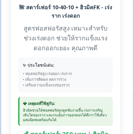
🌺 สตาร์เฟอร์ 10-40-10 + ฮิวมิคFK - เร่ง
ราก เร่งดอก
สูตรฟอสฟอรัสสูง เหมาะสำหรับ
ช่วงเร่งดอก ช่วยให้รากแข็งแรง
ดอกออกเยอะ คุณภาพดี
✨ ประโยชน์เด่น:
• ฟอสฟอรัสสูง เร่งดอก เร่งราก
• เพิ่มการติดผล ลดการร่วง
• เสริมความแข็งแรงของราก
💎 เหตุผลที่ใช้คู่กัน:
ฮิวมิคช่วยให้ฟอสฟอรัสถูกดูดซับง่ายขึ้น เร่งการเจริญ
เติบโตของราก และกระตุ้นการออกดอกได้ดีกว่าใช้เดี่ยว
ผสมฉีดพ่นพร้อมกันได้