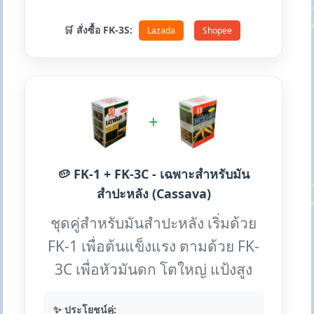
🛒 สั่งซื้อ FK-3S:
Lazada
Shopee
+
🥔 FK-1 + FK-3C - เฉพาะสำหรับมัน
สำปะหลัง (Cassava)
ชุดคู่สำหรับมันสำปะหลัง เริ่มด้วย
FK-1 เพื่อต้นแข็งแรง ตามด้วย FK-
3C เพื่อหัวมันดก โตใหญ่ แป้งสูง
✨ ประโยชน์คู่: