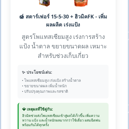
🍯 สตาร์เฟอร์ 15-5-30 + ฮิวมิคFK - เพิ่ม
ผลผลิต เร่งแป้ง
สูตรโพแทสเซียมสูง เร่งการสร้าง
แป้ง น้ำตาล ขยายขนาดผล เหมาะ
สำหรับช่วงเก็บเกี่ยว
✨ ประโยชน์เด่น:
• โพแทสเซียมสูง เร่งแป้ง สร้างน้ำตาล
• ขยายขนาดผล เพิ่มน้ำหนัก
• ปรับปรุงคุณภาพและรสชาติ
💎 เหตุผลที่ใช้คู่กัน:
ฮิวมิคช่วยส่งโพแทสเซียมเข้าสู่ผลได้เร็วขึ้น เพิ่มความ
หวาน แป้ง และน้ำหนักผลมากกว่าใช้เดี่ยว ผสมฉีดพ่น
พร้อมกันได้ทุกครั้ง