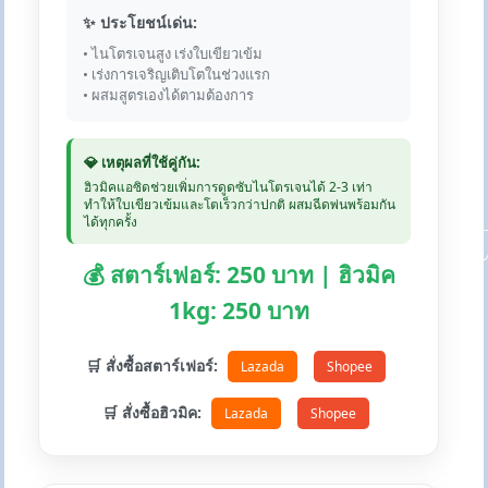
✨ ประโยชน์เด่น:
• ไนโตรเจนสูง เร่งใบเขียวเข้ม
• เร่งการเจริญเติบโตในช่วงแรก
• ผสมสูตรเองได้ตามต้องการ
💎 เหตุผลที่ใช้คู่กัน:
ฮิวมิคแอซิดช่วยเพิ่มการดูดซับไนโตรเจนได้ 2-3 เท่า
ทำให้ใบเขียวเข้มและโตเร็วกว่าปกติ ผสมฉีดพ่นพร้อมกัน
ได้ทุกครั้ง
💰 สตาร์เฟอร์: 250 บาท | ฮิวมิค
1kg: 250 บาท
🛒 สั่งซื้อสตาร์เฟอร์:
Lazada
Shopee
🛒 สั่งซื้อฮิวมิค:
Lazada
Shopee