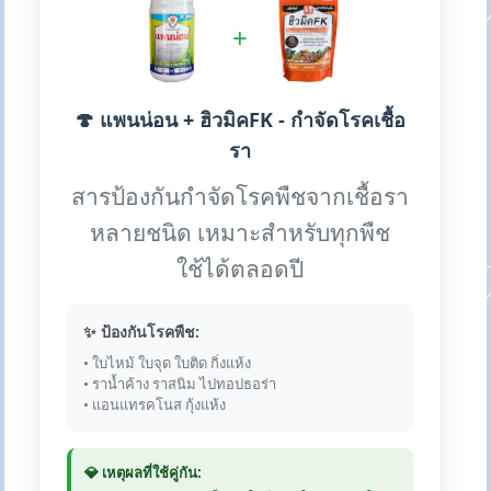
+
🍄 แพนน่อน + ฮิวมิคFK - กำจัดโรคเชื้อ
รา
สารป้องกันกำจัดโรคพืชจากเชื้อรา
หลายชนิด เหมาะสำหรับทุกพืช
ใช้ได้ตลอดปี
✨ ป้องกันโรคพืช:
• ใบไหม้ ใบจุด ใบติด กิ่งแห้ง
• ราน้ำค้าง ราสนิม ไปทอปธอร่า
• แอนแทรคโนส กุ้งแห้ง
💎 เหตุผลที่ใช้คู่กัน: