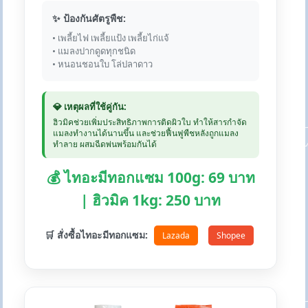
✨ ป้องกันศัตรูพืช:
• เพลี้ยไฟ เพลี้ยแป้ง เพลี้ยไก่แจ้
• แมลงปากดูดทุกชนิด
• หนอนชอนใบ โล่ปลาดาว
💎 เหตุผลที่ใช้คู่กัน:
ฮิวมิคช่วยเพิ่มประสิทธิภาพการติดผิวใบ ทำให้สารกำจัด
แมลงทำงานได้นานขึ้น และช่วยฟื้นฟูพืชหลังถูกแมลง
ทำลาย ผสมฉีดพ่นพร้อมกันได้
💰 ไทอะมีทอกแซม 100g: 69 บาท
| ฮิวมิค 1kg: 250 บาท
🛒 สั่งซื้อไทอะมีทอกแซม:
Lazada
Shopee