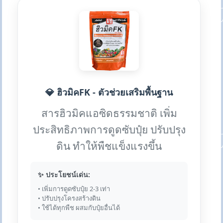
💎 ฮิวมิคFK - ตัวช่วยเสริมพื้นฐาน
สารฮิวมิคแอซิดธรรมชาติ เพิ่ม
ประสิทธิภาพการดูดซับปุ๋ย ปรับปรุง
ดิน ทำให้พืชแข็งแรงขึ้น
✨ ประโยชน์เด่น:
• เพิ่มการดูดซับปุ๋ย 2-3 เท่า
• ปรับปรุงโครงสร้างดิน
• ใช้ได้ทุกพืช ผสมกับปุ๋ยอื่นได้