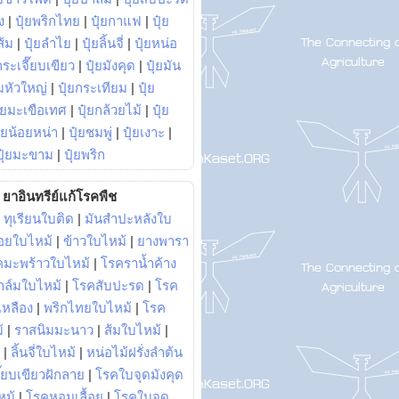
ง
|
ปุ๋ยพริกไทย
|
ปุ๋ยกาแฟ
|
ปุ๋ย
ส้ม
|
ปุ๋ยลำไย
|
ปุ๋ยลิ้นจี่
|
ปุ๋ยหน่อ
กระเจี๊ยบเขียว
|
ปุ๋ยมังคุด
|
ปุ๋ยมัน
มหัวใหญ่
|
ปุ๋ยกระเทียม
|
ปุ๋ย
ุ๋ยมะเขือเทศ
|
ปุ๋ยกล้วยไม้
|
ปุ๋ย
ุ๋ยน้อยหน่า
|
ปุ๋ยชมพู่
|
ปุ๋ยเงาะ
|
ปุ๋ยมะขาม
|
ปุ๋ยพริก
ยาอินทรีย์แก้โรคพืช
|
ทุเรียนใบติด
|
มันสำปะหลังใบ
อยใบไหม้
|
ข้าวใบไหม้
|
ยางพารา
คมะพร้าวใบไหม้
|
โรคราน้ำค้าง
าล์มใบไหม้
|
โรคสับปะรด
|
โรค
วเหลือง
|
พริกไทยใบไหม้
|
โรค
้
|
ราสนิมมะนาว
|
ส้มใบไหม้
|
|
ลิ้นจี่ใบไหม้
|
หน่อไม้ฝรั่งลำต้น
ี๊ยบเขียวฝักลาย
|
โรคใบจุดมังคุด
หม้
|
โรคหอมเลื้อย
|
โรคใบจุด