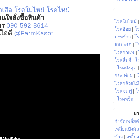
เสือ
โรคใบไหม้
โรคไหม้
นใจสั่งซื้อสินค้า
โรคใบไหม้
ทร
090-592-8614
โรคอ้อย
|
โ
์ไอดี
@FarmKaset
มะพร้าว
|
โ
สับปะรด
|
โ
โรคกาแฟ
|
โรคลิ้นจี่
|
โร
|
โรคมังคุด
กระเทียม
|
โรคกล้วยไม้
โรคชมพู่
|
โ
|
โรคพริก
ยา
กำจัดเพลี้ยต
เพลี้ยแป้งม
ข้าว
|
เพลี้