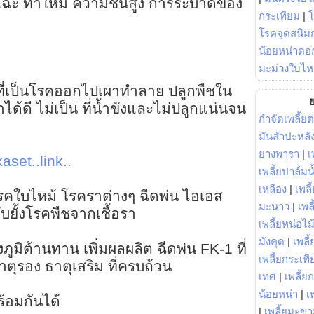
ังแฉะ ทำให้มี ความชื้นสูง การระบาดของ
กระเทียม
|
โรคจุดสนิมก
น้อยหน่าดอก
มะม่วงใบไห
ที่เป็นโรคออกไปเผาทำลาย ปลูกพืชใน
ย
้ำได้ดี ไม่เป็น ที่น้ำขังและไม่ปลูกแน่นจน
กำจัดเพลี้ยต
มันสำปะหลั
ยางพารา
|
เ
aset..link..
เพลี้ยปาล์มน
เหลือง
|
เพลี
โรคใบไหม้ โรคราต่างๆ ฉีดพ่น ไอเอส
มะนาว
|
เพล
ับยั้งโรคพืชจากเชื้อรา
เพลี้ยหน่อไม้
มังคุด
|
เพลี้
ภูมิต้านทาน เพิ่มผลผลิต ฉีดพ่น FK-1 ที่
เพลี้ยกระเที
ตุรอง ธาตุเสริม ที่ครบถ้วน
เทศ
|
เพลี้ย
น้อยหน่า
|
เ
้อมกันได้
|
เพลี้ยมะข