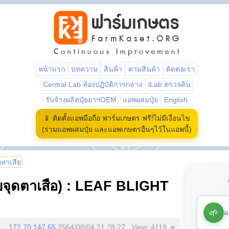
หน้าแรก
บทความ
สินค้า
ตามสินค้า
ติดต่อเรา
Central Lab ห้องปฏิบัติการกลาง
iLab ตรวจดิน
รับจ้างผลิตปุ๋ยยาฯOEM
แอพผสมปุ๋ย
English
📱 ติดตั้งแอพมือถือ ฟาร์มเกษตร ฟรี!ไม่มีเงื่อนไข
(รวมแอพผสมปุ๋ย และแอพเกษตรอื่นๆไว้ในแอพนี้)
้อหาเสีย
บจุดตาเสือ) : LEAF BLIGHT
🌱
แ
172.70.147.65
2564/08/04 21:28:27 , View: 4119,
e