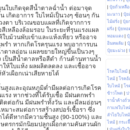
|
ปุ๋ยถั่วเหลือ
ใบเกิดจุดสีน้ำตาลฉ่ำน้ำ ต่อมาจุด
มะนาว
|
ปุ๋ย
้น เกิดอาการ ใบไหม้เป็นวงๆ ซ้อนๆ กัน
ไม้ฝรั่ง
|
ปุ๋ย
ดวงตา บริเวณขอบแผลที่เกิดจากการ
ฝรั่ง
|
ปุ๋ยหอ
ยื่อสีเหลืองล้อมรอบ ในระยะที่รุนแรงแผล
หอมแดง
|
ป
ใบม้วนพับเข้าและแห้งเหี่ยว หรืออาจ
อินทผลัม
|
ป
ีฝนพรำ หากเกิดโรครุนแรง พบอาการบน
ปุ๋ยมะม่วง
|
น้ำตาลอ่อน แผลขยายใหญ่ขึ้นเป็นวงๆ
ง เป็นสีน้ำตาลหรือสีดำ ก้านต้านทานน้ำ
 ทำให้ใบแห้ง ผลผลิตลดลง และเชื้ออาจ
โรคใบไหม้
หัวเผือกเน่าเสียหายได้
ไหม้
|
โรคอ้
ใบไหม้
|
โร
้นสูงและอุณหภูมิต่ำมีผลต่อการเกิดโรค
ข้าวโพด
|
ป
รง หากช่วงที่ได้รับเชื้อ มีฝนตกพรำ
ราน้ำค้างถั่
ติดต่อกัน มีฝนพรำทั้งวัน และมีลมอ่อนๆ
กาแฟใบไหม
เหมาะสมต่อการสร้างสปอร์เชื้อรา ซึ่ง
ลำไยใบไหม้
อกได้ดีหากมีความชื้นสูง (90-100%) และ
ไหม้
|
กระเจ
เกษตรกรมักนิยมปลูกเผือกตามคันสวนผัก
|
มันฝรั่งใบใ