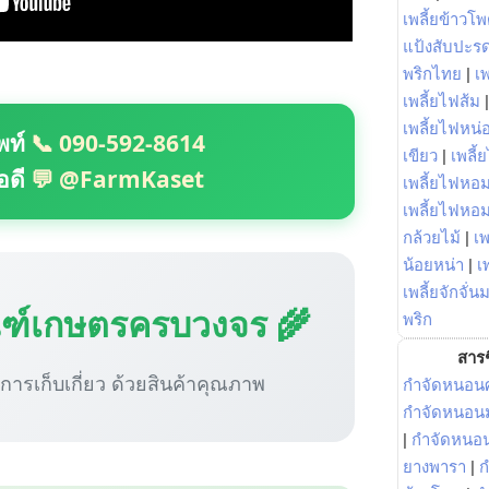
เพลี้ยข้าวโ
แป้งสับปะร
พริกไทย
|
เ
เพลี้ยไฟส้ม
เพลี้ยไฟหน่อ
พท์
📞 090-592-8614
เขียว
|
เพลี้
อดี
💬 @FarmKaset
เพลี้ยไฟหอม
เพลี้ยไฟหอ
กล้วยไม้
|
เพ
น้อยหน่า
|
เ
เพลี้ยจักจั่น
ณฑ์เกษตรครบวงจร 🌾
พริก
สารช
ู่การเก็บเกี่ยว ด้วยสินค้าคุณภาพ
กำจัดหนอนศ
กำจัดหนอนม
|
กำจัดหนอ
ยางพารา
|
ก