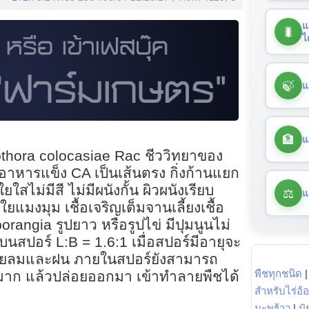
แ
🐛
ไ
🍃
แ
🏦
แ
opthora colocasiae Rac ชีววิทยาของ
ยบนอาหารแข็ง CA เป็นเส้นตรง กิ่งก้านแยก
สไม่มีสี ไม่มีผนังกั้น ผิวผนังเรียบ
⚖️
แ
แมงมุม เชื้อเจริญเต็มจานเลี้ยงเชื้อ
sporangia รูปยาว หรือรูปไข่ มีปุมนูนไม่
 บนสปอร์ L:B = 1.6:1 เมื่อสปอร์มีอายุจะ
ดยลมและฝน ภายในสปอร์ยังสามารถ
พืชทุกชนิด
มาก แล้วปล่อยออกมา เข้าทำลายพืชได้
สำหรับไร่อ้
มะพร้าว
|
ปุ