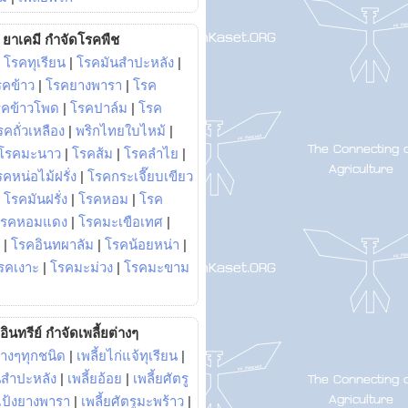
ยาเคมี กำจัดโรคพืช
|
โรคทุเรียน
|
โรคมันสำปะหลัง
|
รคข้าว
|
โรคยางพารา
|
โรค
รคข้าวโพด
|
โรคปาล์ม
|
โรค
รคถั่วเหลือง
|
พริกไทยใบไหม้
|
โรคมะนาว
|
โรคส้ม
|
โรคลำไย
|
คหน่อไม้ฝรั่ง
|
โรคกระเจี๊ยบเขียว
|
โรคมันฝรั่ง
|
โรคหอม
|
โรค
โรคหอมแดง
|
โรคมะเขือเทศ
|
|
โรคอินทผาลัม
|
โรคน้อยหน่า
|
รคเงาะ
|
โรคมะม่วง
|
โรคมะขาม
อินทรีย์ กำจัดเพลี้ยต่างๆ
่างๆทุกชนิด
|
เพลี้ยไก่แจ้ทุเรียน
|
ันสำปะหลัง
|
เพลี้ยอ้อย
|
เพลี้ยศัตรู
ยแป้งยางพารา
|
เพลี้ยศัตรูมะพร้าว
|