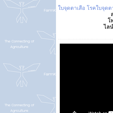
ใบจุดตาเสือ
โรคใบจุดตา
ส
โ
ไลน