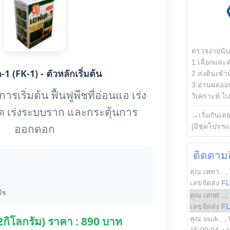
ตรวจง่ายนั
1.เลือกและ
1 (FK-1) - ตัวหลักเริ่มต้น
2.ส่งดินเข้า
3.อ่านผลออน
รเริ่มต้น ฟื้นฟูพืชที่อ่อนแอ เร่ง
วิเคราะห์ ไปต
ต เร่งระบบราก และกระตุ้นการ
→เริ่มกันเล
ออกดอก
[มีชุดโปรฯแ
ติดตามสิ
คุณ เพทา...
,
เลขจัดส่ง
F
ืช
คุณ เสกศ...
,
เลขจัดส่ง
F
(2กิโลกรัม) ราคา : 890 บาท
คุณ ssuk...
,
15:00:04
, เ