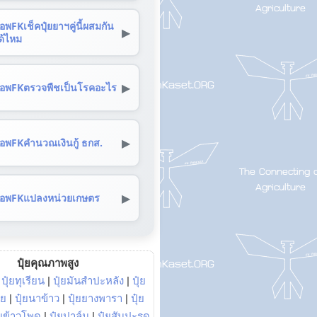
อพFKเช็คปุ๋ยยาฯคู่นี้ผสมกัน
▶
ด้ไหม
▶
อพFKตรวจพืชเป็นโรคอะไร
▶
อพFKคำนวณเงินกู้ ธกส.
▶
อพFKแปลงหน่วยเกษตร
ปุ๋ยคุณภาพสูง
|
ปุ๋ยทุเรียน
|
ปุ๋ยมันสำปะหลัง
|
ปุ๋ย
อย
|
ปุ๋ยนาข้าว
|
ปุ๋ยยางพารา
|
ปุ๋ย
๋ยข้าวโพด
|
ปุ๋ยปาล์ม
|
ปุ๋ยสับปะรด