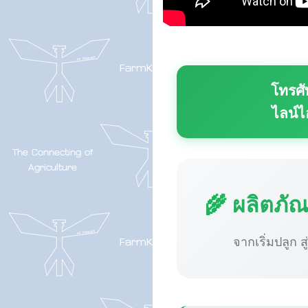
โทรศั
ไลน์ไ
🌾 ผลิตภั
จากเริ่มปลูก ส