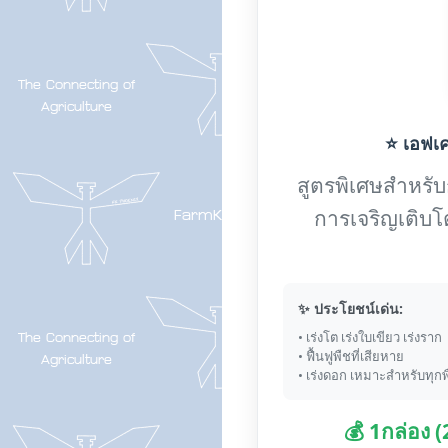
⭐ เอฟเค-
สูตรพิเศษสำหรับกา
การเจริญเติบโ
✨ ประโยชน์เด่น:
• เร่งโต เร่งใบเขียว เร่งราก
• ฟื้นฟูพืชที่เสียหาย
• เร่งดอก เหมาะสำหรับทุกพ
💰 1กล่อง 