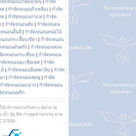
ำจัดหนอนปาล์มน้ำมัน
|
กำจัด
รด
|
กำจัดหนอนถั่วเหลือง
|
กำจัด
ทย
|
กำจัดหนอนกาแฟ
|
กำจัด
ว
|
กำจัดหนอนส้ม
|
กำจัดหนอน
หนอนลิ้นจี่
|
กำจัดหนอนหน่อไม้
หนอนกระเจี๊ยบเขียว
|
กำจัดหนอน
ดหนอนมันฝรั่ง
|
กำจัดหนอนหอม
จัดหนอนกระเทียม
|
กำจัดหนอน
ำจัดหนอนมะเขือเทศ
|
กำจัด
ม้
|
กำจัดหนอนอินทผาลัม
|
กำจัด
น่า
|
กำจัดหนอนชมพู่
|
กำจัด
กำจัดหนอนมะม่วง
|
กำจัดหนอน
จัดหนอนพริก
้ใช้บริการตรวจวิเคราะห์ค่าธาตุ
 น้ำ ปุ๋ย พืช กากอุตสาหกรรม มาต
C 17025