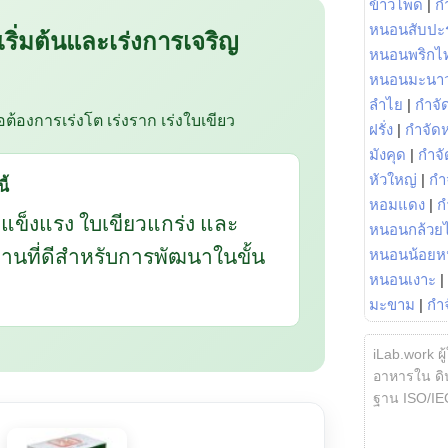
ข้าวโพด
|
ก
หนอนสับปะ
 เริ่มต้นและเร่งการเจริญ
หนอนพริกไ
หนอนมะนา
ลำไย
|
กำจัด
ือต้องการเร่งโต เร่งราก เร่งใบเขียว
ฝรั่ง
|
กำจัด
มังคุด
|
กำจั
หัวใหญ่
|
กำ
ี้
หอมแดง
|
ก
กแข็งแรง ใบเขียวแกร่ง และ
หนอนกล้วยไ
นฐานที่ดีสำหรับการพัฒนาในขั้น
หนอนน้อยห
หนอนเงาะ
|
มะขาม
|
กำ
iLab.work ผู
อาหารใน ดิน
ฐาน ISO/IE