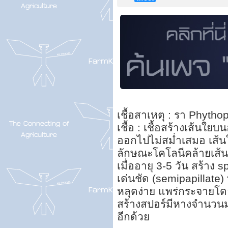
เชื้อสาเหตุ : รา Phyth
เชื้อ : เชื้อสร้างเส้นใ
ออกไปไม่สม่ำเสมอ เส้นใยใ
ลักษณะโคโลนีคล้ายเส้นใย
เมื่ออายุ 3-5 วัน สร้าง 
เด่นชัด (semipapillate)
หลุดง่าย แพร่กระจายโ
สร้างสปอร์มีหางจำนวน
อีกด้วย