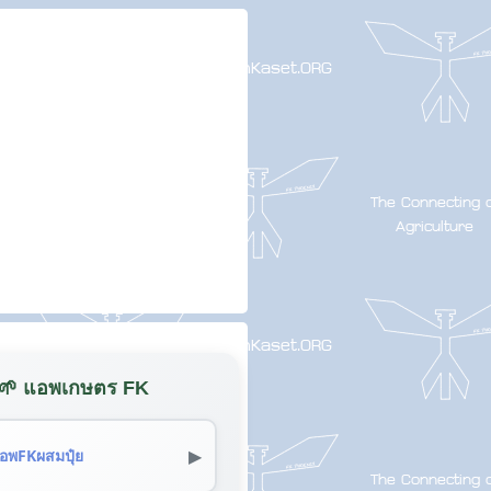
🌱 แอพเกษตร FK
▶
อพFKผสมปุ๋ย