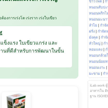
ข้าวโพด
|
ก
หนอนสับปะ
หนอนพริกไ
ือต้องการเร่งโต เร่งราก เร่งใบเขียว
หนอนมะนา
ลำไย
|
กำจัด
ฝรั่ง
|
กำจัด
ี้
มังคุด
|
กำจั
กแข็งแรง ใบเขียวแกร่ง และ
หัวใหญ่
|
กำ
นฐานที่ดีสำหรับการพัฒนาในขั้น
หอมแดง
|
ก
หนอนกล้วยไ
หนอนน้อยห
หนอนเงาะ
|
มะขาม
|
กำ
iLab.work ผู
อาหารใน ดิน
ฐาน ISO/IE