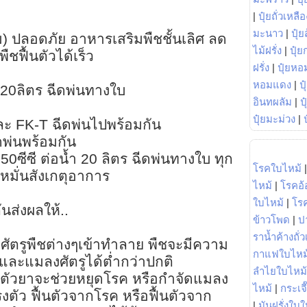
|
ปุ๋ยถั่วเหลือ
มะนาว
|
ปุ๋ย
) ปลอดภัย อาหารเสริมพืชชั้นเลิศ ลด
ไม้ฝรั่ง
|
ปุ๋ย
พืชฟื้นตัวได้เร็ว
ฝรั่ง
|
ปุ๋ยหอ
หอมแดง
|
ป
ำ 20ลิตร ฉีดพ่นทางใบ
อินทผลัม
|
ป
ปุ๋ยมะม่วง
|
ะ FK-T ฉีดพ่นไปพร้อมกัน
พ่นพร้อมกัน
0ซีซี ต่อน้ำ 20 ลิตร ฉีดพ่นทางใบ ทุก
โรคใบไหม้
ง หมั่นสังเกตุอาการ
ไหม้
|
โรคอ้
ใบไหม้
|
โร
นส่งผลให้..
ข้าวโพด
|
ป
ราน้ำค้างถั่
งศัตรูพืชต่างๆเข้าทำลาย พืชจะมีความ
กาแฟใบไหม
ละแมลงศัตรูได้ต่ำกว่าปกติ
ลำไยใบไหม้
า ตัวยาจะช่วยหยุดโรค หรือกำจัดแมลง
ไหม้
|
กระเจ
งตัว ฟื้นตัวจากโรค หรือฟื้นตัวจาก
|
มันฝรั่งใบใ