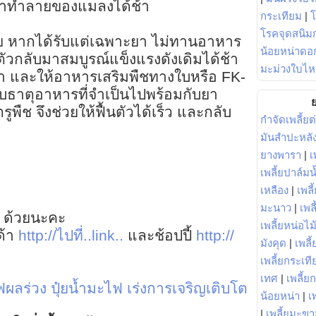
้าทำลายของแมลงได้ช้า
กระเทียม
|
โรคจุดสนิมก
วย หากได้รับแต่เฉพาะยา ไม่ทานอาหาร
น้อยหน่าดอก
นตัวกลับมาสมบูรณ์แข็งแรงดังเดิมได้ช้า
มะม่วงใบไห
้ยา และให้อาหารเสริมพืชทางใบหรือ FK-
ับธาตุอาหารที่จำเป็นไปพร้อมกับยา
ย
พืช จึงช่วยให้ฟื้นตัวได้เร็ว และกลับ
กำจัดเพลี้ยต
มันสำปะหลั
ยางพารา
|
เ
เพลี้ยปาล์มน
เหลือง
|
เพลี
มะนาว
|
เพล
 ด้วยนะคะ
เพลี้ยหน่อไม้
ด้า
http://ไปที่..link..
และช้อปปี้
http://
มังคุด
|
เพลี้
เพลี้ยกระเที
เทศ
|
เพลี้ย
ฟผลร่วง
ปุ๋ยน้ำมะไฟ
เร่งการเจริญเติบโต
น้อยหน่า
|
เ
|
เพลี้ยมะข