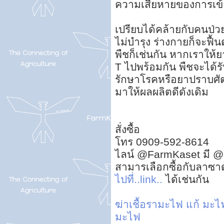
ความเสียหายของการเข
เปรียบได้คล้ายกับคนป่
ไม่บำรุง ร่างกายก็จะฟื้
พืชก็เช่นกัน หากเราให
T ไปพร้อมกัน พืชจะได้ร
รักษาโรคหรือยาปราบศัตรู
มาให้ผลผลิตดีดังเดิม
สั่งซื้อ
โทร 0909-592-8614
ไลน์ @FarmKaset มี @
สามารเลือกซื้อกับลาซา
ไปที่..link..
ได้เช่นกัน
ฆ่าเชื้อรามะไฟ
แก้ มะไ
มะไฟ