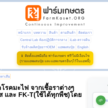
หน้าแรก
บทความ
สินค้า
ตามสินค้า
ติดต่อเรา
Central Lab ห้องปฏิบัติการกลาง
iLab ตรวจดิน
รับจ้างผลิตปุ๋ยยาฯOEM
แอพผสมปุ๋ย
English
📱 ติดตั้งแอพมือถือ ฟาร์มเกษตร ฟรี!ไม่มีเงื่อนไข
(รวมแอพผสมปุ๋ย และแอพเกษตรอื่นๆไว้ในแอพนี้)
้อหาเสีย
ดโรคมะไฟ จากเชื้อราต่างๆ
 และ FK-T(ใช้ได้ทุกพืช)โดย
🌱
แ