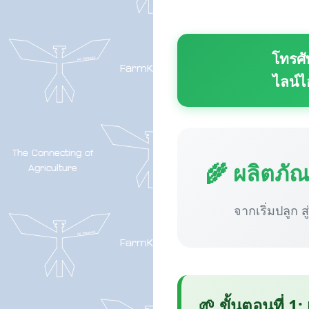
โทรศั
ไลน์ไ
🌾 ผลิตภั
จากเริ่มปลูก ส
🌱 ขั้นตอนที่ 1: