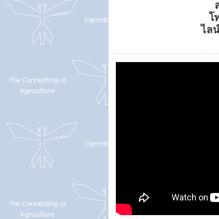
ส
โ
ไลน