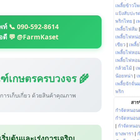
เพลี้ยข้าวโ
แป้งสับปะร
พริกไทย
|
เ
พท์
📞 090-592-8614
เพลี้ยไฟส้ม
อดี
💬 @FarmKaset
เพลี้ยไฟหน่อ
เขียว
|
เพลี้
เพลี้ยไฟหอม
เพลี้ยไฟหอ
กล้วยไม้
|
เพ
ณฑ์เกษตรครบวงจร 🌾
น้อยหน่า
|
เ
เพลี้ยจักจั่น
พริก
ู่การเก็บเกี่ยว ด้วยสินค้าคุณภาพ
สารช
กำจัดหนอนศ
กำจัดหนอนม
|
กำจัดหนอ
ยางพารา
|
ก
 เริ่มต้นและเร่งการเจริญ