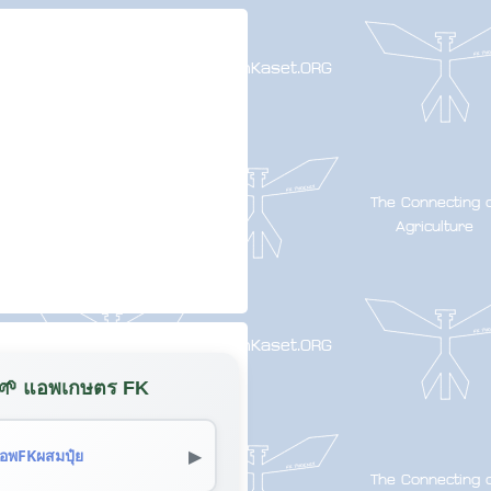
🌱 แอพเกษตร FK
▶
อพFKผสมปุ๋ย