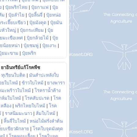
ง
|
ปุ๋ยพริกไทย
|
ปุ๋ยกาแฟ
|
ปุ๋ย
ส้ม
|
ปุ๋ยลำไย
|
ปุ๋ยลิ้นจี่
|
ปุ๋ยหน่อ
กระเจี๊ยบเขียว
|
ปุ๋ยมังคุด
|
ปุ๋ยมัน
มหัวใหญ่
|
ปุ๋ยกระเทียม
|
ปุ๋ย
ุ๋ยมะเขือเทศ
|
ปุ๋ยกล้วยไม้
|
ปุ๋ย
ุ๋ยน้อยหน่า
|
ปุ๋ยชมพู่
|
ปุ๋ยเงาะ
|
ปุ๋ยมะขาม
|
ปุ๋ยพริก
ยาอินทรีย์แก้โรคพืช
|
ทุเรียนใบติด
|
มันสำปะหลังใบ
อยใบไหม้
|
ข้าวใบไหม้
|
ยางพารา
คมะพร้าวใบไหม้
|
โรคราน้ำค้าง
าล์มใบไหม้
|
โรคสับปะรด
|
โรค
วเหลือง
|
พริกไทยใบไหม้
|
โรค
้
|
ราสนิมมะนาว
|
ส้มใบไหม้
|
|
ลิ้นจี่ใบไหม้
|
หน่อไม้ฝรั่งลำต้น
ี๊ยบเขียวฝักลาย
|
โรคใบจุดมังคุด
หม้
|
โรคหอมเลื้อย
|
โรคใบจุด