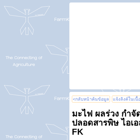
<กลับหน้าค้นข้อมูล
แจ้งลิงค์ในเนื
มะไฟ ผลร่วง กำจั
ปลอดสารพิษ ไอเอส
FK