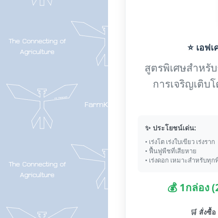
⭐ เอฟเค-
สูตรพิเศษสำหรับกา
การเจริญเติบโ
✨ ประโยชน์เด่น:
• เร่งโต เร่งใบเขียว เร่งราก
• ฟื้นฟูพืชที่เสียหาย
• เร่งดอก เหมาะสำหรับทุกพ
💰 1กล่อง 
🛒 สั่งซื้