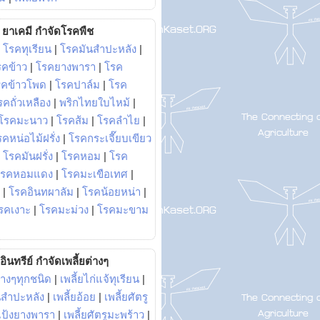
ยาเคมี กำจัดโรคพืช
|
โรคทุเรียน
|
โรคมันสำปะหลัง
|
รคข้าว
|
โรคยางพารา
|
โรค
รคข้าวโพด
|
โรคปาล์ม
|
โรค
รคถั่วเหลือง
|
พริกไทยใบไหม้
|
โรคมะนาว
|
โรคส้ม
|
โรคลำไย
|
คหน่อไม้ฝรั่ง
|
โรคกระเจี๊ยบเขียว
|
โรคมันฝรั่ง
|
โรคหอม
|
โรค
โรคหอมแดง
|
โรคมะเขือเทศ
|
|
โรคอินทผาลัม
|
โรคน้อยหน่า
|
รคเงาะ
|
โรคมะม่วง
|
โรคมะขาม
อินทรีย์ กำจัดเพลี้ยต่างๆ
่างๆทุกชนิด
|
เพลี้ยไก่แจ้ทุเรียน
|
ันสำปะหลัง
|
เพลี้ยอ้อย
|
เพลี้ยศัตรู
ยแป้งยางพารา
|
เพลี้ยศัตรูมะพร้าว
|