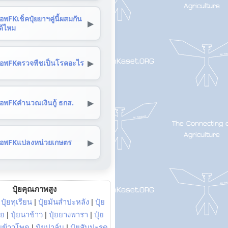
อพFKเช็คปุ๋ยยาฯคู่นี้ผสมกัน
▶
ด้ไหม
▶
อพFKตรวจพืชเป็นโรคอะไร
▶
อพFKคำนวณเงินกู้ ธกส.
▶
อพFKแปลงหน่วยเกษตร
ปุ๋ยคุณภาพสูง
|
ปุ๋ยทุเรียน
|
ปุ๋ยมันสำปะหลัง
|
ปุ๋ย
อย
|
ปุ๋ยนาข้าว
|
ปุ๋ยยางพารา
|
ปุ๋ย
๋ยข้าวโพด
|
ปุ๋ยปาล์ม
|
ปุ๋ยสับปะรด