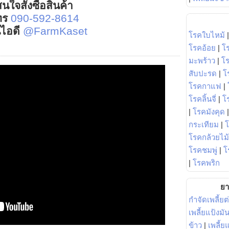
นใจสั่งซื้อสินค้า
ทร
090-592-8614
์ไอดี
@FarmKaset
โรคใบไหม้
โรคอ้อย
|
โ
มะพร้าว
|
โ
สับปะรด
|
โ
โรคกาแฟ
|
โรคลิ้นจี่
|
โร
|
โรคมังคุด
กระเทียม
|
โรคกล้วยไม้
โรคชมพู่
|
โ
|
โรคพริก
ยา
กำจัดเพลี้ยต
เพลี้ยแป้งม
ข้าว
|
เพลี้