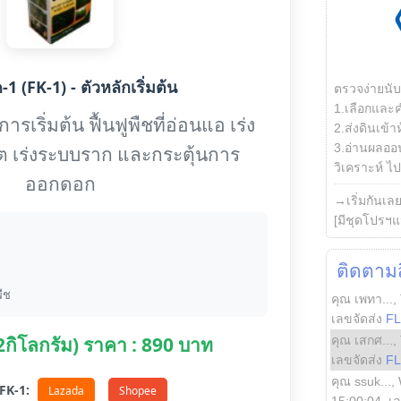
1 (FK-1) - ตัวหลักเริ่มต้น
ตรวจง่ายนั
1.เลือกและ
รเริ่มต้น ฟื้นฟูพืชที่อ่อนแอ เร่ง
2.ส่งดินเข้า
3.อ่านผลออน
ต เร่งระบบราก และกระตุ้นการ
วิเคราะห์ ไปต
ออกดอก
→เริ่มกันเล
[มีชุดโปรฯแ
ติดตามสิ
ืช
คุณ เพทา...
,
เลขจัดส่ง
F
(2กิโลกรัม) ราคา : 890 บาท
คุณ เสกศ...
,
เลขจัดส่ง
F
คุณ ssuk...
,
อ FK-1:
Lazada
Shopee
15:00:04
, เ