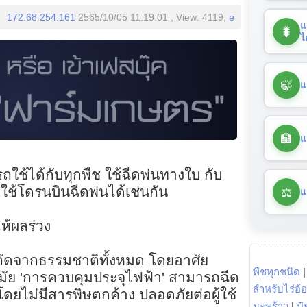
172.68.254.161
2565/10/05 11:19:01 , View: 4119,
e
แ
🐛
ไ
🍃
แ
🏦
แ
ช้ได้กับทุกพืช ใช้ฉีดพ่นทางใบ กับ
⚖️
ใช้โดรนบินฉีดพ่นได้เช่นกัน
แ
ห้ผลร่วง
สกัดจากธรรมชาติทั้งหมด โดยอาศัย
พืชทุกชนิด
สมัย 'การควบคุมประจุไฟฟ้า' สามารถฉีด
สำหรับไร่อ้
 โดยไม่มีสารพิษตกค้าง ปลอดภัยต่อผู้ใช้
มะพร้าว
|
ปุ