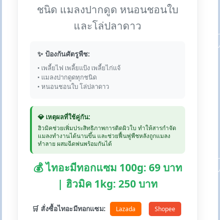
ชนิด แมลงปากดูด หนอนชอนใบ
และโล่ปลาดาว
✨ ป้องกันศัตรูพืช:
• เพลี้ยไฟ เพลี้ยแป้ง เพลี้ยไก่แจ้
• แมลงปากดูดทุกชนิด
• หนอนชอนใบ โล่ปลาดาว
💎 เหตุผลที่ใช้คู่กัน:
ฮิวมิคช่วยเพิ่มประสิทธิภาพการติดผิวใบ ทำให้สารกำจัด
แมลงทำงานได้นานขึ้น และช่วยฟื้นฟูพืชหลังถูกแมลง
ทำลาย ผสมฉีดพ่นพร้อมกันได้
💰 ไทอะมีทอกแซม 100g: 69 บาท
| ฮิวมิค 1kg: 250 บาท
🛒 สั่งซื้อไทอะมีทอกแซม:
Lazada
Shopee