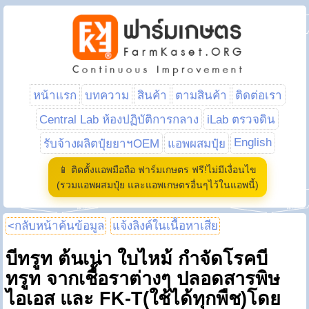
หน้าแรก
บทความ
สินค้า
ตามสินค้า
ติดต่อเรา
Central Lab ห้องปฏิบัติการกลาง
iLab ตรวจดิน
English
รับจ้างผลิตปุ๋ยยาฯOEM
แอพผสมปุ๋ย
📱 ติดตั้งแอพมือถือ ฟาร์มเกษตร ฟรี!ไม่มีเงื่อนไข
(รวมแอพผสมปุ๋ย และแอพเกษตรอื่นๆไว้ในแอพนี้)
<กลับหน้าค้นข้อมูล
แจ้งลิงค์ในเนื้อหาเสีย
บีทรูท ต้นเน่า ใบไหม้ กำจัดโรคบี
ทรูท จากเชื้อราต่างๆ ปลอดสารพิษ
ไอเอส และ FK-T(ใช้ได้ทุกพืช)โดย