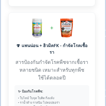
+
🍄 แพนน่อน + ฮิวมิคFK - กำจัดโรคเชื้อ
รา
สารป้องกันกำจัดโรคพืชจากเชื้อรา
หลายชนิด เหมาะสำหรับทุกพืช
ใช้ได้ตลอดปี
✨ ป้องกันโรคพืช:
• ใบไหม้ ใบจุด ใบติด กิ่งแห้ง
• ราน้ำค้าง ราสนิม ไปทอปธอร่า