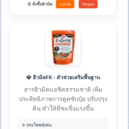
🛒 สั่งซื้อฮิวมิค:
Lazada
Shopee
💎 ฮิวมิคFK - ตัวช่วยเสริมพื้นฐาน
สารฮิวมิคแอซิดธรรมชาติ เพิ่ม
ประสิทธิภาพการดูดซับปุ๋ย ปรับปรุง
ดิน ทำให้พืชแข็งแรงขึ้น
✨ ประโยชน์เด่น: