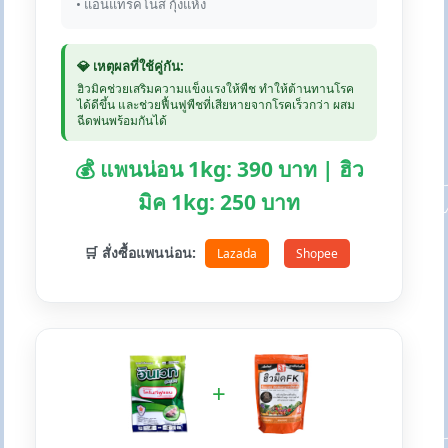
• แอนแทรคโนส กุ้งแห้ง
💎 เหตุผลที่ใช้คู่กัน:
ฮิวมิคช่วยเสริมความแข็งแรงให้พืช ทำให้ต้านทานโรค
ได้ดีขึ้น และช่วยฟื้นฟูพืชที่เสียหายจากโรคเร็วกว่า ผสม
ฉีดพ่นพร้อมกันได้
💰 แพนน่อน 1kg: 390 บาท | ฮิว
มิค 1kg: 250 บาท
🛒 สั่งซื้อแพนน่อน:
Lazada
Shopee
+