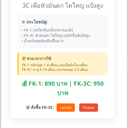
3C เพื่อหัวมันดก โตใหญ่ แป้งสูง
✨ ประโยชน์คู่:
• FK-1: เร่งโต ต้นแข็งแรง ทนแล้ง
• FK-3C: หัวมันดก โตใหญ่ เปอร์เซ็นต์แป้งสูง
• น้ำหนักต่อต้นเพิ่มขึ้นมาก
⏰ ช่วงเวลาการใช้:
FK-1: หลังปลูก 1-4 เดือน และเมื่อมันใบเหลือง
FK-3C: อายุ 6-10 เดือน และก่อนขุด 2-3 เดือน
💰 FK-1: 890 บาท | FK-3C: 950
บาท
🛒 สั่งซื้อ FK-3C:
Lazada
Shopee