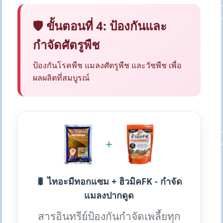
🛡️ ขั้นตอนที่ 4: ป้องกันและ
กำจัดศัตรูพืช
ป้องกันโรคพืช แมลงศัตรูพืช และวัชพืช เพื่อ
ผลผลิตที่สมบูรณ์
+
🐛 ไทอะมีทอกแซม + ฮิวมิคFK - กำจัด
แมลงปากดูด
สารอินทรีย์ป้องกันกำจัดเพลี้ยทุก