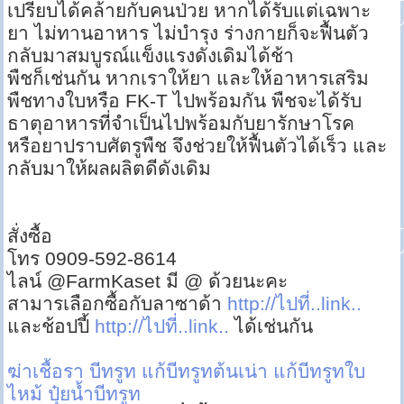
เปรียบได้คล้ายกับคนป่วย หากได้รับแต่เฉพาะ
ยา ไม่ทานอาหาร ไม่บำรุง ร่างกายก็จะฟื้นตัว
กลับมาสมบูรณ์แข็งแรงดังเดิมได้ช้า
พืชก็เช่นกัน หากเราให้ยา และให้อาหารเสริม
พืชทางใบหรือ FK-T ไปพร้อมกัน พืชจะได้รับ
ธาตุอาหารที่จำเป็นไปพร้อมกับยารักษาโรค
หรือยาปราบศัตรูพืช จึงช่วยให้ฟื้นตัวได้เร็ว และ
กลับมาให้ผลผลิตดีดังเดิม
สั่งซื้อ
โทร 0909-592-8614
ไลน์ @FarmKaset มี @ ด้วยนะคะ
สามารเลือกซื้อกับลาซาด้า
http://ไปที่..link..
และช้อปปี้
http://ไปที่..link..
ได้เช่นกัน
ฆ่าเชื้อรา บีทรูท
แก้บีทรูทต้นเน่า
แก้บีทรูทใบ
ไหม้
ปุ๋ยน้ำบีทรูท