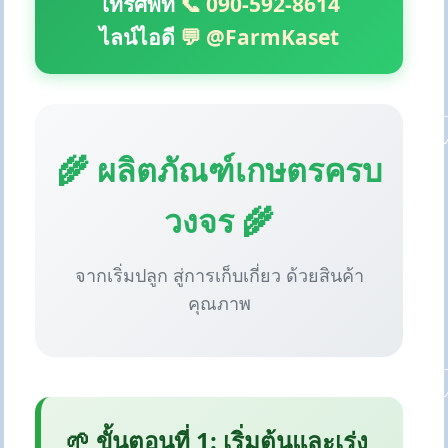
โทรศัพท์
📞 090-592-8614
ไลน์ไอดี
💬 @FarmKaset
🌾 ผลิตภัณฑ์เกษตรครบ
วงจร 🌾
จากเริ่มปลูก สู่การเก็บเกี่ยว ด้วยสินค้า
คุณภาพ
🌱 ขั้นตอนที่ 1: เริ่มต้นและเร่ง