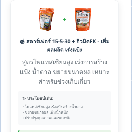
+
🍯 สตาร์เฟอร์ 15-5-30 + ฮิวมิคFK - เพิ่ม
ผลผลิต เร่งแป้ง
สูตรโพแทสเซียมสูง เร่งการสร้าง
แป้ง น้ำตาล ขยายขนาดผล เหมาะ
สำหรับช่วงเก็บเกี่ยว
✨ ประโยชน์เด่น:
• โพแทสเซียมสูง เร่งแป้ง สร้างน้ำตาล
• ขยายขนาดผล เพิ่มน้ำหนัก
• ปรับปรุงคุณภาพและรสชาติ