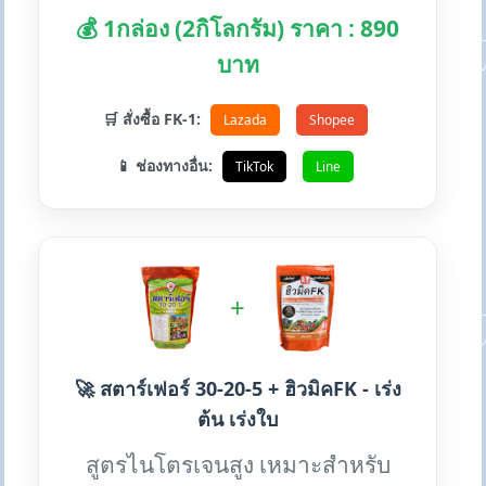
💰 1กล่อง (2กิโลกรัม) ราคา : 890
บาท
🛒 สั่งซื้อ FK-1:
Lazada
Shopee
📱 ช่องทางอื่น:
TikTok
Line
+
🚀 สตาร์เฟอร์ 30-20-5 + ฮิวมิคFK - เร่ง
ต้น เร่งใบ
สูตรไนโตรเจนสูง เหมาะสำหรับ