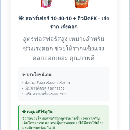
🌺 สตาร์เฟอร์ 10-40-10 + ฮิวมิคFK - เร่ง
ราก เร่งดอก
สูตรฟอสฟอรัสสูง เหมาะสำหรับ
ช่วงเร่งดอก ช่วยให้รากแข็งแรง
ดอกออกเยอะ คุณภาพดี
✨ ประโยชน์เด่น:
• ฟอสฟอรัสสูง เร่งดอก เร่งราก
• เพิ่มการติดผล ลดการร่วง
• เสริมความแข็งแรงของราก
💎 เหตุผลที่ใช้คู่กัน:
ฮิวมิคช่วยให้ฟอสฟอรัสถูกดูดซับง่ายขึ้น เร่งการเจริญ
เติบโตของราก และกระตุ้นการออกดอกได้ดีกว่าใช้เดี่ยว
ผสมฉีดพ่นพร้อมกันได้