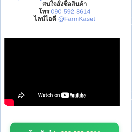
สนใจสั่งซื้อสินค้า
โทร
090-592-8614
ไลน์ไอดี
@FarmKaset