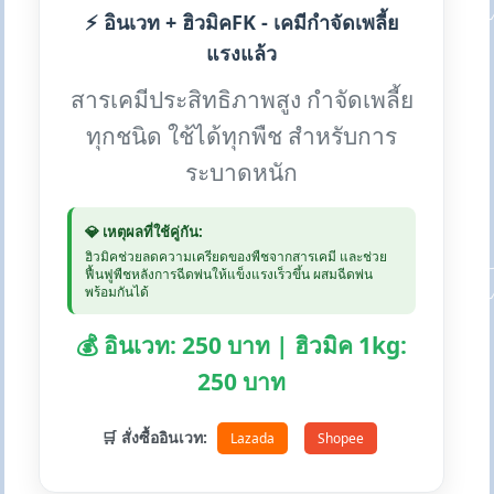
⚡ อินเวท + ฮิวมิคFK - เคมีกำจัดเพลี้ย
แรงแล้ว
สารเคมีประสิทธิภาพสูง กำจัดเพลี้ย
ทุกชนิด ใช้ได้ทุกพืช สำหรับการ
ระบาดหนัก
💎 เหตุผลที่ใช้คู่กัน:
ฮิวมิคช่วยลดความเครียดของพืชจากสารเคมี และช่วย
ฟื้นฟูพืชหลังการฉีดพ่นให้แข็งแรงเร็วขึ้น ผสมฉีดพ่น
พร้อมกันได้
💰 อินเวท: 250 บาท | ฮิวมิค 1kg:
250 บาท
🛒 สั่งซื้ออินเวท:
Lazada
Shopee