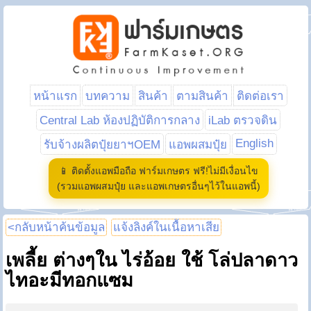
หน้าแรก
บทความ
สินค้า
ตามสินค้า
ติดต่อเรา
Central Lab ห้องปฏิบัติการกลาง
iLab ตรวจดิน
English
รับจ้างผลิตปุ๋ยยาฯOEM
แอพผสมปุ๋ย
📱 ติดตั้งแอพมือถือ ฟาร์มเกษตร ฟรี!ไม่มีเงื่อนไข
(รวมแอพผสมปุ๋ย และแอพเกษตรอื่นๆไว้ในแอพนี้)
<กลับหน้าค้นข้อมูล
แจ้งลิงค์ในเนื้อหาเสีย
เพลี้ย ต่างๆใน ไร่อ้อย ใช้ โล่ปลาดาว
ไทอะมีทอกแซม