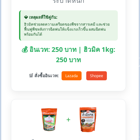
ระบาดหนัก
💎 เหตุผลที่ใช้คู่กัน:
ฮิวมิคช่วยลดความเครียดของพืชจากสารเคมี และช่วย
ฟื้นฟูพืชหลังการฉีดพ่นให้แข็งแรงเร็วขึ้น ผสมฉีดพ่น
พร้อมกันได้
💰 อินเวท: 250 บาท | ฮิวมิค 1kg:
250 บาท
🛒 สั่งซื้ออินเวท:
Lazada
Shopee
+