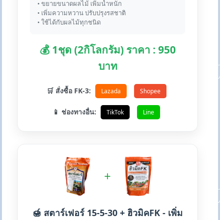
• ขยายขนาดผลไม้ เพิ่มน้ำหนัก
• เพิ่มความหวาน ปรับปรุงรสชาติ
• ใช้ได้กับผลไม้ทุกชนิด
💰 1ชุด (2กิโลกรัม) ราคา : 950
บาท
🛒 สั่งซื้อ FK-3:
Lazada
Shopee
📱 ช่องทางอื่น:
TikTok
Line
+
🍯 สตาร์เฟอร์ 15-5-30 + ฮิวมิคFK - เพิ่ม