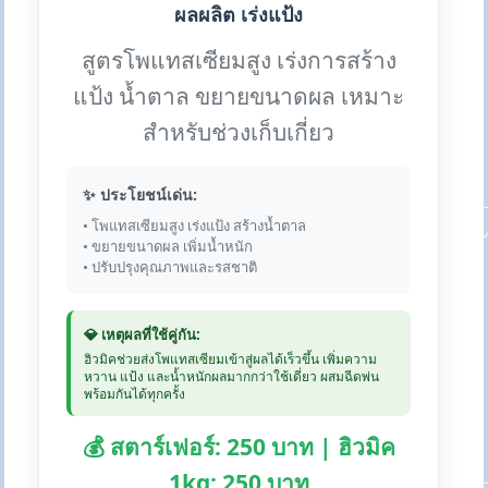
ผลผลิต เร่งแป้ง
สูตรโพแทสเซียมสูง เร่งการสร้าง
แป้ง น้ำตาล ขยายขนาดผล เหมาะ
สำหรับช่วงเก็บเกี่ยว
✨ ประโยชน์เด่น:
• โพแทสเซียมสูง เร่งแป้ง สร้างน้ำตาล
• ขยายขนาดผล เพิ่มน้ำหนัก
• ปรับปรุงคุณภาพและรสชาติ
💎 เหตุผลที่ใช้คู่กัน:
ฮิวมิคช่วยส่งโพแทสเซียมเข้าสู่ผลได้เร็วขึ้น เพิ่มความ
หวาน แป้ง และน้ำหนักผลมากกว่าใช้เดี่ยว ผสมฉีดพ่น
พร้อมกันได้ทุกครั้ง
💰 สตาร์เฟอร์: 250 บาท | ฮิวมิค
1kg: 250 บาท