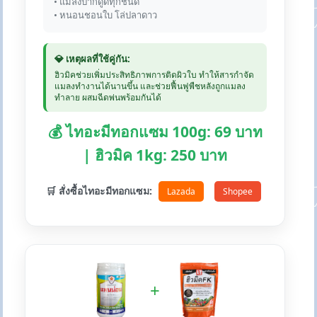
• แมลงปากดูดทุกชนิด
• หนอนชอนใบ โล่ปลาดาว
💎 เหตุผลที่ใช้คู่กัน:
ฮิวมิคช่วยเพิ่มประสิทธิภาพการติดผิวใบ ทำให้สารกำจัด
แมลงทำงานได้นานขึ้น และช่วยฟื้นฟูพืชหลังถูกแมลง
ทำลาย ผสมฉีดพ่นพร้อมกันได้
💰 ไทอะมีทอกแซม 100g: 69 บาท
| ฮิวมิค 1kg: 250 บาท
🛒 สั่งซื้อไทอะมีทอกแซม:
Lazada
Shopee
+