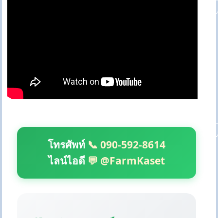
โทรศัพท์
📞 090-592-8614
ไลน์ไอดี
💬 @FarmKaset