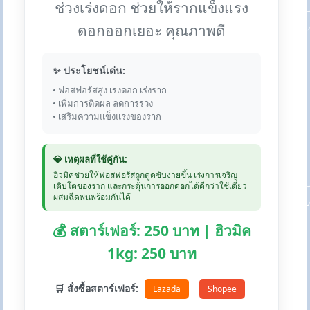
ช่วงเร่งดอก ช่วยให้รากแข็งแรง
ดอกออกเยอะ คุณภาพดี
✨ ประโยชน์เด่น:
• ฟอสฟอรัสสูง เร่งดอก เร่งราก
• เพิ่มการติดผล ลดการร่วง
• เสริมความแข็งแรงของราก
💎 เหตุผลที่ใช้คู่กัน:
ฮิวมิคช่วยให้ฟอสฟอรัสถูกดูดซับง่ายขึ้น เร่งการเจริญ
เติบโตของราก และกระตุ้นการออกดอกได้ดีกว่าใช้เดี่ยว
ผสมฉีดพ่นพร้อมกันได้
💰 สตาร์เฟอร์: 250 บาท | ฮิวมิค
1kg: 250 บาท
🛒 สั่งซื้อสตาร์เฟอร์:
Lazada
Shopee