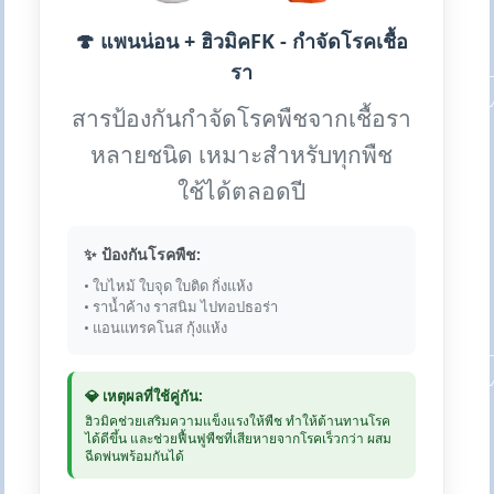
🍄 แพนน่อน + ฮิวมิคFK - กำจัดโรคเชื้อ
รา
สารป้องกันกำจัดโรคพืชจากเชื้อรา
หลายชนิด เหมาะสำหรับทุกพืช
ใช้ได้ตลอดปี
✨ ป้องกันโรคพืช:
• ใบไหม้ ใบจุด ใบติด กิ่งแห้ง
• ราน้ำค้าง ราสนิม ไปทอปธอร่า
• แอนแทรคโนส กุ้งแห้ง
💎 เหตุผลที่ใช้คู่กัน:
ฮิวมิคช่วยเสริมความแข็งแรงให้พืช ทำให้ต้านทานโรค
ได้ดีขึ้น และช่วยฟื้นฟูพืชที่เสียหายจากโรคเร็วกว่า ผสม
ฉีดพ่นพร้อมกันได้