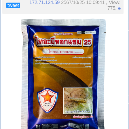
172.71.124.59
2567/10/25 10:09:41 , View:
tweet
775,
e