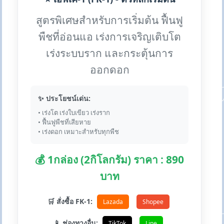
สูตรพิเศษสำหรับการเริ่มต้น ฟื้นฟู
พืชที่อ่อนแอ เร่งการเจริญเติบโต
เร่งระบบราก และกระตุ้นการ
ออกดอก
✨ ประโยชน์เด่น:
• เร่งโต เร่งใบเขียว เร่งราก
• ฟื้นฟูพืชที่เสียหาย
• เร่งดอก เหมาะสำหรับทุกพืช
💰 1กล่อง (2กิโลกรัม) ราคา : 890
บาท
🛒 สั่งซื้อ FK-1:
Lazada
Shopee
📱 ช่องทางอื่น:
TikTok
Line