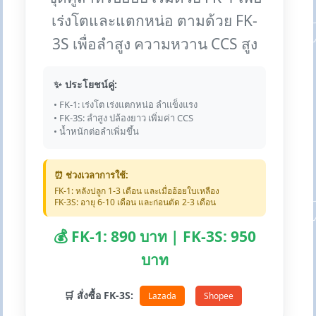
เร่งโตและแตกหน่อ ตามด้วย FK-
3S เพื่อลำสูง ความหวาน CCS สูง
✨ ประโยชน์คู่:
• FK-1: เร่งโต เร่งแตกหน่อ ลำแข็งแรง
• FK-3S: ลำสูง ปล้องยาว เพิ่มค่า CCS
• น้ำหนักต่อลำเพิ่มขึ้น
⏰ ช่วงเวลาการใช้:
FK-1: หลังปลูก 1-3 เดือน และเมื่ออ้อยใบเหลือง
FK-3S: อายุ 6-10 เดือน และก่อนตัด 2-3 เดือน
💰 FK-1: 890 บาท | FK-3S: 950
บาท
🛒 สั่งซื้อ FK-3S:
Lazada
Shopee