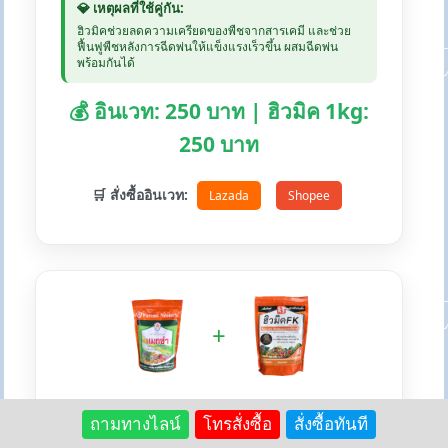
💎 เหตุผลที่ใช้คู่กัน:
ฮิวมิคช่วยลดความเครียดของพืชจากสารเคมี และช่วย
ฟื้นฟูพืชหลังการฉีดพ่นให้แข็งแรงเร็วขึ้น ผสมฉีดพ่น
พร้อมกันได้
💰 อินเวท: 250 บาท | ฮิวมิค 1kg:
250 บาท
🛒 สั่งซื้ออินเวท:
Lazada
Shopee
+
💚 แม็กซ่า + ฮิวมิคFK - สร้างภูมิต้านทาน
ถามทางไลน์
โทรสั่งซื้อ
สั่งซื้อทันที