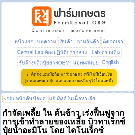
หน้าแรก
บทความ
สินค้า
ตามสินค้า
ติดต่อเรา
Central Lab ห้องปฏิบัติการกลาง
iLab ตรวจดิน
English
รับจ้างผลิตปุ๋ยยาฯOEM
แอพผสมปุ๋ย
📱 ติดตั้งแอพมือถือ ฟาร์มเกษตร ฟรี!ไม่มีเงื่อนไข
(รวมแอพผสมปุ๋ย และแอพเกษตรอื่นๆไว้ในแอพนี้)
<กลับหน้าค้นข้อมูล
แจ้งลิงค์ในเนื้อหาเสีย
กำจัดเพลี้ย ใน ต้นข้าว เร่งฟื้นฟูจาก
การเข้าทำลายของเพลี้ย บิวทาเร็กซ์
ปุ๋ยน้ำอะมิโน โดย ไดโนเร็กซ์