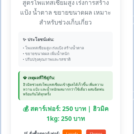
สูตรโพแทสเซียมสูง เร่งการสร้าง
แป้ง น้ำตาล ขยายขนาดผล เหมาะ
สำหรับช่วงเก็บเกี่ยว
✨ ประโยชน์เด่น:
• โพแทสเซียมสูง เร่งแป้ง สร้างน้ำตาล
• ขยายขนาดผล เพิ่มน้ำหนัก
• ปรับปรุงคุณภาพและรสชาติ
💎 เหตุผลที่ใช้คู่กัน:
ฮิวมิคช่วยส่งโพแทสเซียมเข้าสู่ผลได้เร็วขึ้น เพิ่มความ
หวาน แป้ง และน้ำหนักผลมากกว่าใช้เดี่ยว ผสมฉีดพ่น
พร้อมกันได้ทุกครั้ง
💰 สตาร์เฟอร์: 250 บาท | ฮิวมิค
1kg: 250 บาท
🛒 สั่งซื้อสตาร์เฟอร์:
Lazada
Shopee