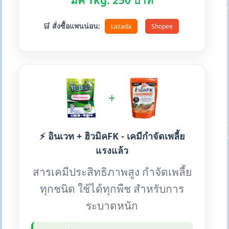
มิค 1kg: 250 บาท
🛒 สั่งซื้อแพนน่อน:
Lazada
Shopee
+
⚡ อินเวท + ฮิวมิคFK - เคมีกำจัดเพลี้ย
แรงแล้ว
สารเคมีประสิทธิภาพสูง กำจัดเพลี้ย
ทุกชนิด ใช้ได้ทุกพืช สำหรับการ
ระบาดหนัก