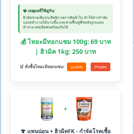
💎 เหตุผลที่ใช้คู่กัน:
ฮิวมิคช่วยเพิ่มประสิทธิภาพการติดผิวใบ ทำให้สารกำจัด
แมลงทำงานได้นานขึ้น และช่วยฟื้นฟูพืชหลังถูกแมลง
ทำลาย ผสมฉีดพ่นพร้อมกันได้
💰 ไทอะมีทอกแซม 100g: 69 บาท
| ฮิวมิค 1kg: 250 บาท
🛒 สั่งซื้อไทอะมีทอกแซม:
Lazada
Shopee
+
🍄 แพนน่อน + ฮิวมิคFK - กำจัดโรคเชื้อ