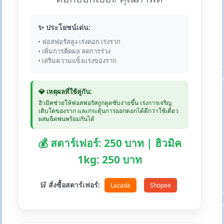
✨ ประโยชน์เด่น:
• ฟอสฟอรัสสูง เร่งดอก เร่งราก
• เพิ่มการติดผล ลดการร่วง
• เสริมความแข็งแรงของราก
💎 เหตุผลที่ใช้คู่กัน:
ฮิวมิคช่วยให้ฟอสฟอรัสถูกดูดซับง่ายขึ้น เร่งการเจริญ
เติบโตของราก และกระตุ้นการออกดอกได้ดีกว่าใช้เดี่ยว
ผสมฉีดพ่นพร้อมกันได้
💰 สตาร์เฟอร์: 250 บาท | ฮิวมิค
1kg: 250 บาท
🛒 สั่งซื้อสตาร์เฟอร์:
Lazada
Shopee