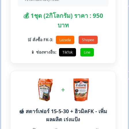
💰 1ชุด (2กิโลกรัม) ราคา : 950
บาท
🛒 สั่งซื้อ FK-3:
Lazada
Shopee
📱 ช่องทางอื่น:
TikTok
Line
+
🍯 สตาร์เฟอร์ 15-5-30 + ฮิวมิคFK - เพิ่ม
ผลผลิต เร่งแป้ง