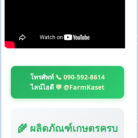
โทรศัพท์
📞 090-592-8614
ไลน์ไอดี
💬 @FarmKaset
🌾 ผลิตภัณฑ์เกษตรครบ