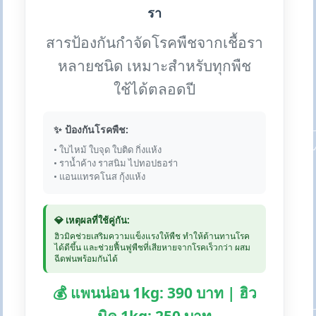
รา
สารป้องกันกำจัดโรคพืชจากเชื้อรา
หลายชนิด เหมาะสำหรับทุกพืช
ใช้ได้ตลอดปี
✨ ป้องกันโรคพืช:
• ใบไหม้ ใบจุด ใบติด กิ่งแห้ง
• ราน้ำค้าง ราสนิม ไปทอปธอร่า
• แอนแทรคโนส กุ้งแห้ง
💎 เหตุผลที่ใช้คู่กัน:
ฮิวมิคช่วยเสริมความแข็งแรงให้พืช ทำให้ต้านทานโรค
ได้ดีขึ้น และช่วยฟื้นฟูพืชที่เสียหายจากโรคเร็วกว่า ผสม
ฉีดพ่นพร้อมกันได้
💰 แพนน่อน 1kg: 390 บาท | ฮิว