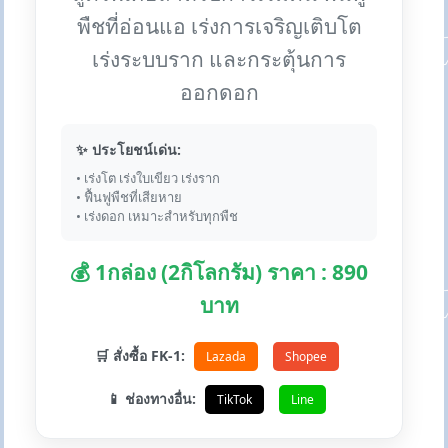
พืชที่อ่อนแอ เร่งการเจริญเติบโต
เร่งระบบราก และกระตุ้นการ
ออกดอก
✨ ประโยชน์เด่น:
• เร่งโต เร่งใบเขียว เร่งราก
• ฟื้นฟูพืชที่เสียหาย
• เร่งดอก เหมาะสำหรับทุกพืช
💰 1กล่อง (2กิโลกรัม) ราคา : 890
บาท
🛒 สั่งซื้อ FK-1:
Lazada
Shopee
📱 ช่องทางอื่น:
TikTok
Line