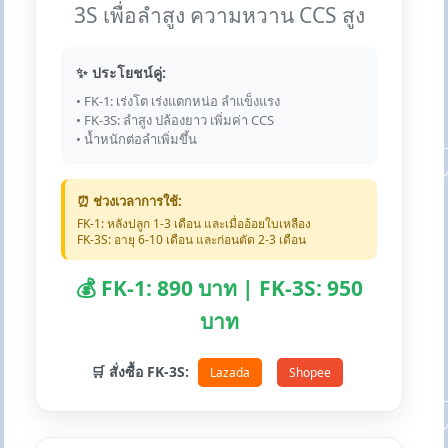
3S เพื่อลำสูง ความหวาน CCS สูง
✨ ประโยชน์คู่:
• FK-1: เร่งโต เร่งแตกหน่อ ลำแข็งแรง
• FK-3S: ลำสูง ปล้องยาว เพิ่มค่า CCS
• น้ำหนักต่อลำเพิ่มขึ้น
⏰ ช่วงเวลาการใช้:
FK-1: หลังปลูก 1-3 เดือน และเมื่ออ้อยใบเหลือง
FK-3S: อายุ 6-10 เดือน และก่อนตัด 2-3 เดือน
💰 FK-1: 890 บาท | FK-3S: 950
บาท
🛒 สั่งซื้อ FK-3S:
Lazada
Shopee