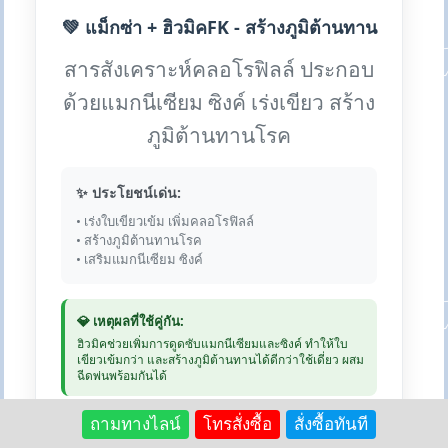
💚 แม็กซ่า + ฮิวมิคFK - สร้างภูมิต้านทาน
สารสังเคราะห์คลอโรฟิลล์ ประกอบ
ด้วยแมกนีเซียม ซิงค์ เร่งเขียว สร้าง
ภูมิต้านทานโรค
✨ ประโยชน์เด่น:
• เร่งใบเขียวเข้ม เพิ่มคลอโรฟิลล์
• สร้างภูมิต้านทานโรค
• เสริมแมกนีเซียม ซิงค์
💎 เหตุผลที่ใช้คู่กัน:
ฮิวมิคช่วยเพิ่มการดูดซับแมกนีเซียมและซิงค์ ทำให้ใบ
เขียวเข้มกว่า และสร้างภูมิต้านทานได้ดีกว่าใช้เดี่ยว ผสม
ฉีดพ่นพร้อมกันได้
💰 แม็กซ่า: 250 บาท | ฮิวมิค 1kg:
ถามทางไลน์
โทรสั่งซื้อ
สั่งซื้อทันที