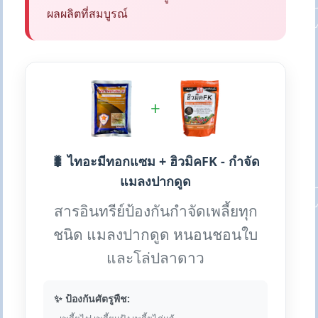
ผลผลิตที่สมบูรณ์
+
🐛 ไทอะมีทอกแซม + ฮิวมิคFK - กำจัด
แมลงปากดูด
สารอินทรีย์ป้องกันกำจัดเพลี้ยทุก
ชนิด แมลงปากดูด หนอนชอนใบ
และโล่ปลาดาว
✨ ป้องกันศัตรูพืช: