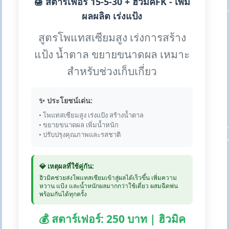
🍯 สตาร์เฟอร์ 15-5-30 + ฮิวมิคFK - เพิ่ม
ผลผลิต เร่งแป้ง
สูตรโพแทสเซียมสูง เร่งการสร้าง
แป้ง น้ำตาล ขยายขนาดผล เหมาะ
สำหรับช่วงเก็บเกี่ยว
✨ ประโยชน์เด่น:
• โพแทสเซียมสูง เร่งแป้ง สร้างน้ำตาล
• ขยายขนาดผล เพิ่มน้ำหนัก
• ปรับปรุงคุณภาพและรสชาติ
💎 เหตุผลที่ใช้คู่กัน:
ฮิวมิคช่วยส่งโพแทสเซียมเข้าสู่ผลได้เร็วขึ้น เพิ่มความ
หวาน แป้ง และน้ำหนักผลมากกว่าใช้เดี่ยว ผสมฉีดพ่น
พร้อมกันได้ทุกครั้ง
💰 สตาร์เฟอร์: 250 บาท | ฮิวมิค