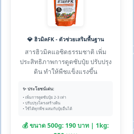
💎 ฮิวมิคFK - ตัวช่วยเสริมพื้นฐาน
สารฮิวมิคแอซิดธรรมชาติ เพิ่ม
ประสิทธิภาพการดูดซับปุ๋ย ปรับปรุง
ดิน ทำให้พืชแข็งแรงขึ้น
✨ ประโยชน์เด่น:
• เพิ่มการดูดซับปุ๋ย 2-3 เท่า
• ปรับปรุงโครงสร้างดิน
• ใช้ได้ทุกพืช ผสมกับปุ๋ยอื่นได้
💰 ขนาด 500g: 190 บาท | 1kg: