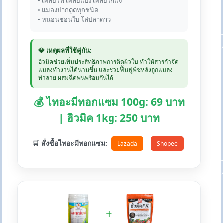
• เพลี้ยไฟ เพลี้ยแป้ง เพลี้ยไก่แจ้
• แมลงปากดูดทุกชนิด
• หนอนชอนใบ โล่ปลาดาว
💎 เหตุผลที่ใช้คู่กัน:
ฮิวมิคช่วยเพิ่มประสิทธิภาพการติดผิวใบ ทำให้สารกำจัด
แมลงทำงานได้นานขึ้น และช่วยฟื้นฟูพืชหลังถูกแมลง
ทำลาย ผสมฉีดพ่นพร้อมกันได้
💰 ไทอะมีทอกแซม 100g: 69 บาท
| ฮิวมิค 1kg: 250 บาท
🛒 สั่งซื้อไทอะมีทอกแซม:
Lazada
Shopee
+