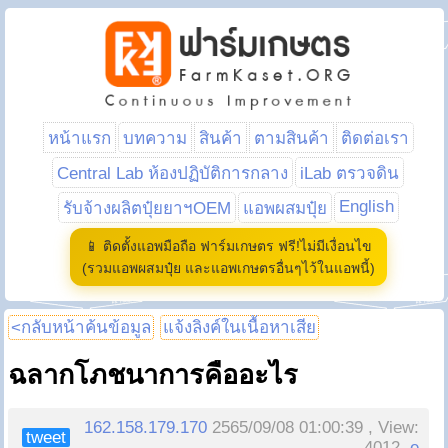
หน้าแรก
บทความ
สินค้า
ตามสินค้า
ติดต่อเรา
Central Lab ห้องปฏิบัติการกลาง
iLab ตรวจดิน
English
รับจ้างผลิตปุ๋ยยาฯOEM
แอพผสมปุ๋ย
📱 ติดตั้งแอพมือถือ ฟาร์มเกษตร ฟรี!ไม่มีเงื่อนไข
(รวมแอพผสมปุ๋ย และแอพเกษตรอื่นๆไว้ในแอพนี้)
<กลับหน้าค้นข้อมูล
แจ้งลิงค์ในเนื้อหาเสีย
ฉลากโภชนาการคืออะไร
162.158.179.170
2565/09/08 01:00:39 , View:
tweet
4012,
e