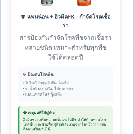
🍄 แพนน่อน + ฮิวมิคFK - กำจัดโรคเชื้อ
รา
สารป้องกันกำจัดโรคพืชจากเชื้อรา
หลายชนิด เหมาะสำหรับทุกพืช
ใช้ได้ตลอดปี
✨ ป้องกันโรคพืช:
• ใบไหม้ ใบจุด ใบติด กิ่งแห้ง
• ราน้ำค้าง ราสนิม ไปทอปธอร่า
• แอนแทรคโนส กุ้งแห้ง
💎 เหตุผลที่ใช้คู่กัน:
ฮิวมิคช่วยเสริมความแข็งแรงให้พืช ทำให้ต้านทานโรค
ได้ดีขึ้น และช่วยฟื้นฟูพืชที่เสียหายจากโรคเร็วกว่า ผสม
ฉีดพ่นพร้อมกันได้