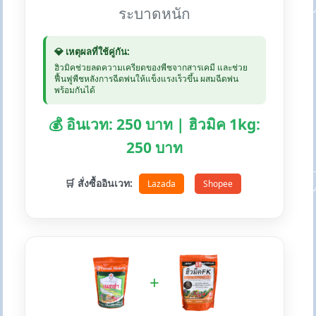
ระบาดหนัก
💎 เหตุผลที่ใช้คู่กัน:
ฮิวมิคช่วยลดความเครียดของพืชจากสารเคมี และช่วย
ฟื้นฟูพืชหลังการฉีดพ่นให้แข็งแรงเร็วขึ้น ผสมฉีดพ่น
พร้อมกันได้
💰 อินเวท: 250 บาท | ฮิวมิค 1kg:
250 บาท
🛒 สั่งซื้ออินเวท:
Lazada
Shopee
+