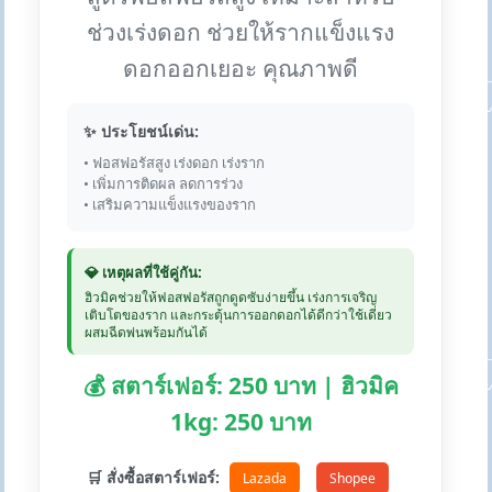
ช่วงเร่งดอก ช่วยให้รากแข็งแรง
ดอกออกเยอะ คุณภาพดี
✨ ประโยชน์เด่น:
• ฟอสฟอรัสสูง เร่งดอก เร่งราก
• เพิ่มการติดผล ลดการร่วง
• เสริมความแข็งแรงของราก
💎 เหตุผลที่ใช้คู่กัน:
ฮิวมิคช่วยให้ฟอสฟอรัสถูกดูดซับง่ายขึ้น เร่งการเจริญ
เติบโตของราก และกระตุ้นการออกดอกได้ดีกว่าใช้เดี่ยว
ผสมฉีดพ่นพร้อมกันได้
💰 สตาร์เฟอร์: 250 บาท | ฮิวมิค
1kg: 250 บาท
🛒 สั่งซื้อสตาร์เฟอร์:
Lazada
Shopee