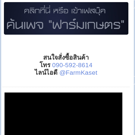
สนใจสั่งซื้อสินค้า
โทร
090-592-8614
ไลน์ไอดี
@FarmKaset