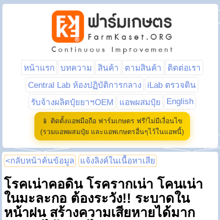
หน้าแรก
บทความ
สินค้า
ตามสินค้า
ติดต่อเรา
Central Lab ห้องปฏิบัติการกลาง
iLab ตรวจดิน
English
รับจ้างผลิตปุ๋ยยาฯOEM
แอพผสมปุ๋ย
📱 ติดตั้งแอพมือถือ ฟาร์มเกษตร ฟรี!ไม่มีเงื่อนไข
(รวมแอพผสมปุ๋ย และแอพเกษตรอื่นๆไว้ในแอพนี้)
<กลับหน้าค้นข้อมูล
แจ้งลิงค์ในเนื้อหาเสีย
โรคเน่าคอดิน โรครากเน่า โคนเน่า
ในมะละกอ ต้องระวัง!! ระบาดใน
หน้าฝน สร้างความเสียหายได้มาก