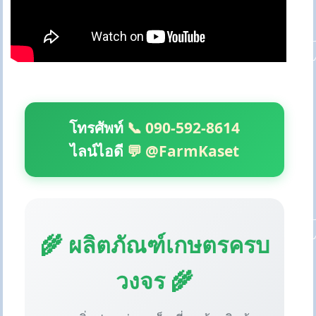
โทรศัพท์
📞 090-592-8614
ไลน์ไอดี
💬 @FarmKaset
🌾 ผลิตภัณฑ์เกษตรครบ
วงจร 🌾