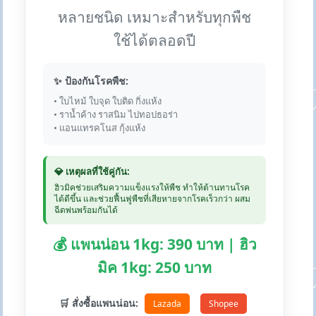
หลายชนิด เหมาะสำหรับทุกพืช
ใช้ได้ตลอดปี
✨ ป้องกันโรคพืช:
• ใบไหม้ ใบจุด ใบติด กิ่งแห้ง
• ราน้ำค้าง ราสนิม ไปทอปธอร่า
• แอนแทรคโนส กุ้งแห้ง
💎 เหตุผลที่ใช้คู่กัน:
ฮิวมิคช่วยเสริมความแข็งแรงให้พืช ทำให้ต้านทานโรค
ได้ดีขึ้น และช่วยฟื้นฟูพืชที่เสียหายจากโรคเร็วกว่า ผสม
ฉีดพ่นพร้อมกันได้
💰 แพนน่อน 1kg: 390 บาท | ฮิว
มิค 1kg: 250 บาท
🛒 สั่งซื้อแพนน่อน:
Lazada
Shopee