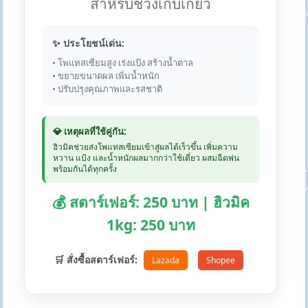
สำหรับช่วงเก็บเกี่ยว
✨ ประโยชน์เด่น:
• โพแทสเซียมสูง เร่งแป้ง สร้างน้ำตาล
• ขยายขนาดผล เพิ่มน้ำหนัก
• ปรับปรุงคุณภาพและรสชาติ
💎 เหตุผลที่ใช้คู่กัน:
ฮิวมิคช่วยส่งโพแทสเซียมเข้าสู่ผลได้เร็วขึ้น เพิ่มความ
หวาน แป้ง และน้ำหนักผลมากกว่าใช้เดี่ยว ผสมฉีดพ่น
พร้อมกันได้ทุกครั้ง
💰 สตาร์เฟอร์: 250 บาท | ฮิวมิค
1kg: 250 บาท
🛒 สั่งซื้อสตาร์เฟอร์:
Lazada
Shopee