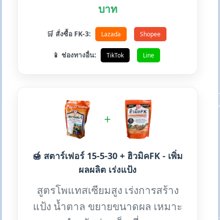
บาท
🛒 สั่งซื้อ FK-3:
Lazada
Shopee
📱 ช่องทางอื่น:
TikTok
Line
+
🍯 สตาร์เฟอร์ 15-5-30 + ฮิวมิคFK - เพิ่ม
ผลผลิต เร่งแป้ง
สูตรโพแทสเซียมสูง เร่งการสร้าง
แป้ง น้ำตาล ขยายขนาดผล เหมาะ