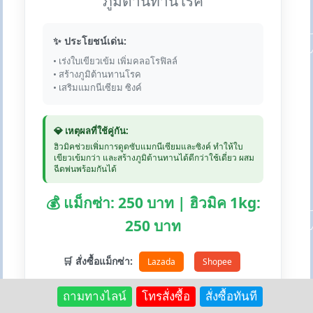
ภูมิต้านทานโรค
✨ ประโยชน์เด่น:
• เร่งใบเขียวเข้ม เพิ่มคลอโรฟิลล์
• สร้างภูมิต้านทานโรค
• เสริมแมกนีเซียม ซิงค์
💎 เหตุผลที่ใช้คู่กัน:
ฮิวมิคช่วยเพิ่มการดูดซับแมกนีเซียมและซิงค์ ทำให้ใบ
เขียวเข้มกว่า และสร้างภูมิต้านทานได้ดีกว่าใช้เดี่ยว ผสม
ฉีดพ่นพร้อมกันได้
💰 แม็กซ่า: 250 บาท | ฮิวมิค 1kg:
250 บาท
🛒 สั่งซื้อแม็กซ่า:
Lazada
Shopee
ถามทางไลน์
โทรสั่งซื้อ
สั่งซื้อทันที