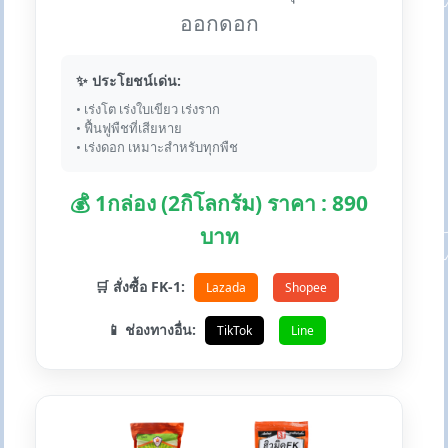
ออกดอก
✨ ประโยชน์เด่น:
• เร่งโต เร่งใบเขียว เร่งราก
• ฟื้นฟูพืชที่เสียหาย
• เร่งดอก เหมาะสำหรับทุกพืช
💰 1กล่อง (2กิโลกรัม) ราคา : 890
บาท
🛒 สั่งซื้อ FK-1:
Lazada
Shopee
📱 ช่องทางอื่น:
TikTok
Line