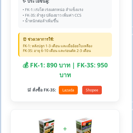
✨ ประโยชน์คู่:
• FK-1: เร่งโต เร่งแตกหน่อ ลำแข็งแรง
• FK-3S: ลำสูง ปล้องยาว เพิ่มค่า CCS
• น้ำหนักต่อลำเพิ่มขึ้น
⏰ ช่วงเวลาการใช้:
FK-1: หลังปลูก 1-3 เดือน และเมื่ออ้อยใบเหลือง
FK-3S: อายุ 6-10 เดือน และก่อนตัด 2-3 เดือน
💰 FK-1: 890 บาท | FK-3S: 950
บาท
🛒 สั่งซื้อ FK-3S:
Lazada
Shopee
+