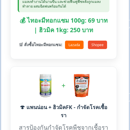
แมลงทำงานได้นานขึ้น และช่วยฟื้นฟูพืชหลังถูกแมลง
ทำลาย ผสมฉีดพ่นพร้อมกันได้
💰 ไทอะมีทอกแซม 100g: 69 บาท
| ฮิวมิค 1kg: 250 บาท
🛒 สั่งซื้อไทอะมีทอกแซม:
Lazada
Shopee
+
🍄 แพนน่อน + ฮิวมิคFK - กำจัดโรคเชื้อ
รา
สารป้องกันกำจัดโรคพืชจากเชื้อรา