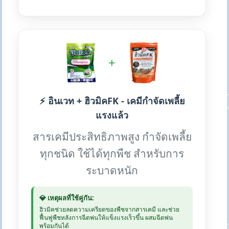
+
⚡ อินเวท + ฮิวมิคFK - เคมีกำจัดเพลี้ย
แรงแล้ว
สารเคมีประสิทธิภาพสูง กำจัดเพลี้ย
ทุกชนิด ใช้ได้ทุกพืช สำหรับการ
ระบาดหนัก
💎 เหตุผลที่ใช้คู่กัน:
ฮิวมิคช่วยลดความเครียดของพืชจากสารเคมี และช่วย
ฟื้นฟูพืชหลังการฉีดพ่นให้แข็งแรงเร็วขึ้น ผสมฉีดพ่น
พร้อมกันได้