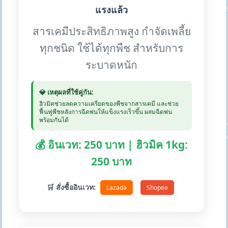
แรงแล้ว
สารเคมีประสิทธิภาพสูง กำจัดเพลี้ย
ทุกชนิด ใช้ได้ทุกพืช สำหรับการ
ระบาดหนัก
💎 เหตุผลที่ใช้คู่กัน:
ฮิวมิคช่วยลดความเครียดของพืชจากสารเคมี และช่วย
ฟื้นฟูพืชหลังการฉีดพ่นให้แข็งแรงเร็วขึ้น ผสมฉีดพ่น
พร้อมกันได้
💰 อินเวท: 250 บาท | ฮิวมิค 1kg:
250 บาท
🛒 สั่งซื้ออินเวท:
Lazada
Shopee