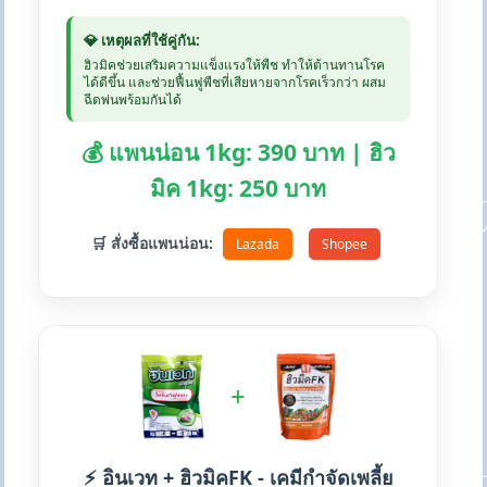
💎 เหตุผลที่ใช้คู่กัน:
ฮิวมิคช่วยเสริมความแข็งแรงให้พืช ทำให้ต้านทานโรค
ได้ดีขึ้น และช่วยฟื้นฟูพืชที่เสียหายจากโรคเร็วกว่า ผสม
ฉีดพ่นพร้อมกันได้
💰 แพนน่อน 1kg: 390 บาท | ฮิว
มิค 1kg: 250 บาท
🛒 สั่งซื้อแพนน่อน:
Lazada
Shopee
+
⚡ อินเวท + ฮิวมิคFK - เคมีกำจัดเพลี้ย