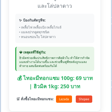
และโล่ปลาดาว
✨ ป้องกันศัตรูพืช:
• เพลี้ยไฟ เพลี้ยแป้ง เพลี้ยไก่แจ้
• แมลงปากดูดทุกชนิด
• หนอนชอนใบ โล่ปลาดาว
💎 เหตุผลที่ใช้คู่กัน:
ฮิวมิคช่วยเพิ่มประสิทธิภาพการติดผิวใบ ทำให้สารกำจัด
แมลงทำงานได้นานขึ้น และช่วยฟื้นฟูพืชหลังถูกแมลง
ทำลาย ผสมฉีดพ่นพร้อมกันได้
💰 ไทอะมีทอกแซม 100g: 69 บาท
| ฮิวมิค 1kg: 250 บาท
🛒 สั่งซื้อไทอะมีทอกแซม:
Lazada
Shopee