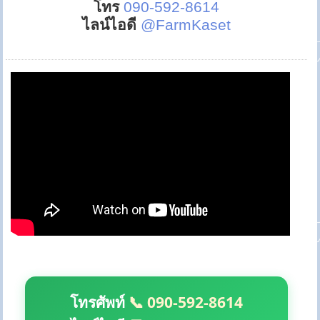
โทร
090-592-8614
ไลน์ไอดี
@FarmKaset
โทรศัพท์
📞 090-592-8614