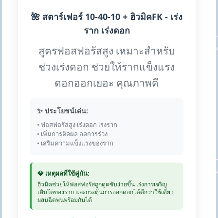
🌺 สตาร์เฟอร์ 10-40-10 + ฮิวมิคFK - เร่ง
ราก เร่งดอก
สูตรฟอสฟอรัสสูง เหมาะสำหรับ
ช่วงเร่งดอก ช่วยให้รากแข็งแรง
ดอกออกเยอะ คุณภาพดี
✨ ประโยชน์เด่น:
• ฟอสฟอรัสสูง เร่งดอก เร่งราก
• เพิ่มการติดผล ลดการร่วง
• เสริมความแข็งแรงของราก
💎 เหตุผลที่ใช้คู่กัน:
ฮิวมิคช่วยให้ฟอสฟอรัสถูกดูดซับง่ายขึ้น เร่งการเจริญ
เติบโตของราก และกระตุ้นการออกดอกได้ดีกว่าใช้เดี่ยว
ผสมฉีดพ่นพร้อมกันได้