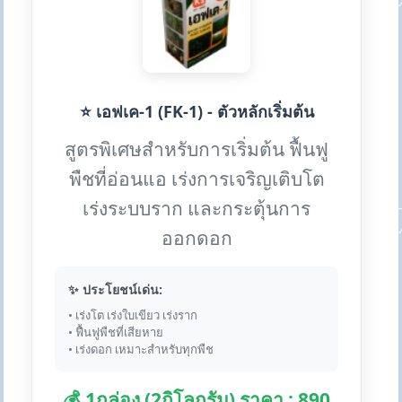
⭐ เอฟเค-1 (FK-1) - ตัวหลักเริ่มต้น
สูตรพิเศษสำหรับการเริ่มต้น ฟื้นฟู
พืชที่อ่อนแอ เร่งการเจริญเติบโต
เร่งระบบราก และกระตุ้นการ
ออกดอก
✨ ประโยชน์เด่น:
• เร่งโต เร่งใบเขียว เร่งราก
• ฟื้นฟูพืชที่เสียหาย
• เร่งดอก เหมาะสำหรับทุกพืช
💰 1กล่อง (2กิโลกรัม) ราคา : 890