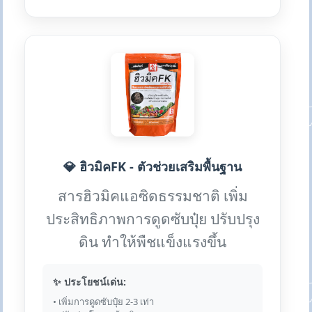
💎 ฮิวมิคFK - ตัวช่วยเสริมพื้นฐาน
สารฮิวมิคแอซิดธรรมชาติ เพิ่ม
ประสิทธิภาพการดูดซับปุ๋ย ปรับปรุง
ดิน ทำให้พืชแข็งแรงขึ้น
✨ ประโยชน์เด่น:
• เพิ่มการดูดซับปุ๋ย 2-3 เท่า