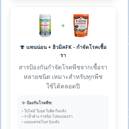
+
🍄 แพนน่อน + ฮิวมิคFK - กำจัดโรคเชื้อ
รา
สารป้องกันกำจัดโรคพืชจากเชื้อรา
หลายชนิด เหมาะสำหรับทุกพืช
ใช้ได้ตลอดปี
✨ ป้องกันโรคพืช:
• ใบไหม้ ใบจุด ใบติด กิ่งแห้ง
• ราน้ำค้าง ราสนิม ไปทอปธอร่า
• แอนแทรคโนส กุ้งแห้ง