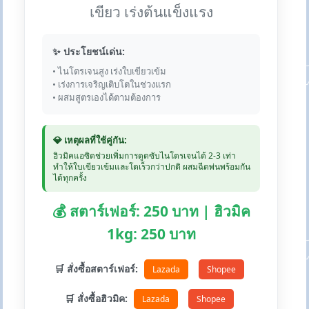
เขียว เร่งต้นแข็งแรง
✨ ประโยชน์เด่น:
• ไนโตรเจนสูง เร่งใบเขียวเข้ม
• เร่งการเจริญเติบโตในช่วงแรก
• ผสมสูตรเองได้ตามต้องการ
💎 เหตุผลที่ใช้คู่กัน:
ฮิวมิคแอซิดช่วยเพิ่มการดูดซับไนโตรเจนได้ 2-3 เท่า
ทำให้ใบเขียวเข้มและโตเร็วกว่าปกติ ผสมฉีดพ่นพร้อมกัน
ได้ทุกครั้ง
💰 สตาร์เฟอร์: 250 บาท | ฮิวมิค
1kg: 250 บาท
🛒 สั่งซื้อสตาร์เฟอร์:
Lazada
Shopee
🛒 สั่งซื้อฮิวมิค:
Lazada
Shopee