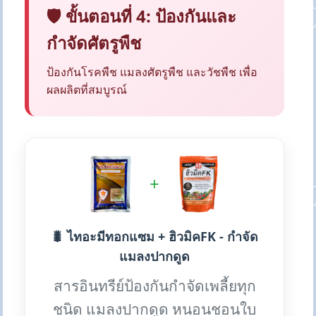
🛡️ ขั้นตอนที่ 4: ป้องกันและ
กำจัดศัตรูพืช
ป้องกันโรคพืช แมลงศัตรูพืช และวัชพืช เพื่อ
ผลผลิตที่สมบูรณ์
+
🐛 ไทอะมีทอกแซม + ฮิวมิคFK - กำจัด
แมลงปากดูด
สารอินทรีย์ป้องกันกำจัดเพลี้ยทุก
ชนิด แมลงปากดูด หนอนชอนใบ