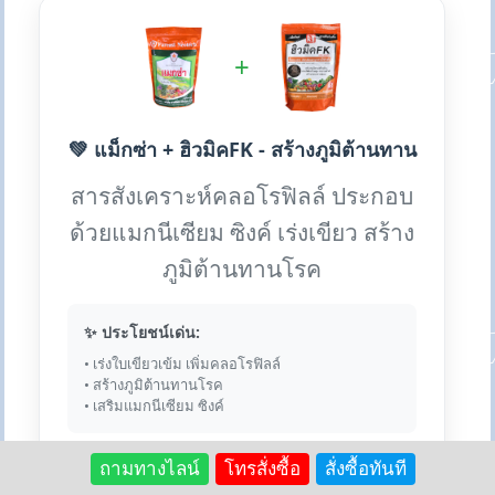
+
💚 แม็กซ่า + ฮิวมิคFK - สร้างภูมิต้านทาน
สารสังเคราะห์คลอโรฟิลล์ ประกอบ
ด้วยแมกนีเซียม ซิงค์ เร่งเขียว สร้าง
ภูมิต้านทานโรค
✨ ประโยชน์เด่น:
• เร่งใบเขียวเข้ม เพิ่มคลอโรฟิลล์
• สร้างภูมิต้านทานโรค
• เสริมแมกนีเซียม ซิงค์
ถามทางไลน์
โทรสั่งซื้อ
สั่งซื้อทันที
💎 เหตุผลที่ใช้คู่กัน: