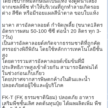
โดยใช้ปากที่มีลักษณะเป็นแท่ง จึงดูดน้ําเลี้ยง
จากเซลล์พืช ทําให้บริเวณที่ถูกทําลายเกิดรอย
ด่าง สีซีด หรือมีรอยแผลสีน้ําตาล ขอบใบแห้ง
มาคา สารอัลคาลอยต์ กำจัดเพลี้ย (ขนาด1ลิตร
อัตรการผสม 50-100 ซีซี ต่อน้ำ 20 ลิตร ทุก 3-
7วัน)
เป็นสารอัลคาลอยด์สกัดจากธรรมชาติที่ถูกคัด
สรรอย่างพิถีพิถัน โดยใช้หลักการเทคโนโลยีชั้น
สูง
โดยดารรวมสารอัลคาลอยด์เข้มข้นที่มี
ประสิทธิภาพสูงเข้าด้วยกัน สามารถฉีดพ่นได้
ในช่วงก่อนเก็บเกี่ยว
โดยปราศจากสารพิษตกค้างในดินและน้ำ
ปลอดภัยต่อผู้ใช้และผู้บริโภค
FK-T (FK ธรรมชาตินิยม) ปลอดภัย อาหาร
เสริมพืชชั้นเลิศ ลดต้นทุนปุ๋ย ได้ผลผลิตเพิ่ม พืช