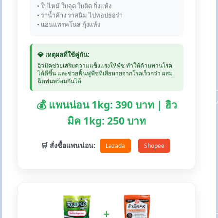
• ใบไหม้ ใบจุด ใบติด กิ่งแห้ง
• ราน้ำค้าง ราสนิม ไปทอปธอร่า
• แอนแทรคโนส กุ้งแห้ง
💎 เหตุผลที่ใช้คู่กัน:
ฮิวมิคช่วยเสริมความแข็งแรงให้พืช ทำให้ต้านทานโรค
ได้ดีขึ้น และช่วยฟื้นฟูพืชที่เสียหายจากโรคเร็วกว่า ผสม
ฉีดพ่นพร้อมกันได้
💰 แพนน่อน 1kg: 390 บาท | ฮิว
มิค 1kg: 250 บาท
🛒 สั่งซื้อแพนน่อน:
Lazada
Shopee
+