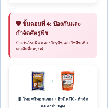
🛡️ ขั้นตอนที่ 4: ป้องกันและ
กำจัดศัตรูพืช
ป้องกันโรคพืช แมลงศัตรูพืช และวัชพืช เพื่อ
ผลผลิตที่สมบูรณ์
+
🐛 ไทอะมีทอกแซม + ฮิวมิคFK - กำจัด
แมลงปากดูด