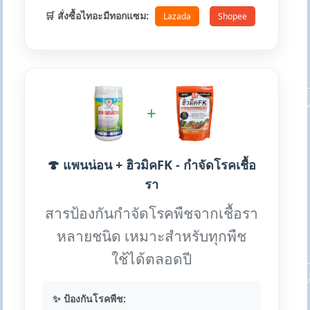
🛒 สั่งซื้อไทอะมีทอกแซม:
Lazada
Shopee
+
🍄 แพนน่อน + ฮิวมิคFK - กำจัดโรคเชื้อ
รา
สารป้องกันกำจัดโรคพืชจากเชื้อรา
หลายชนิด เหมาะสำหรับทุกพืช
ใช้ได้ตลอดปี
✨ ป้องกันโรคพืช: