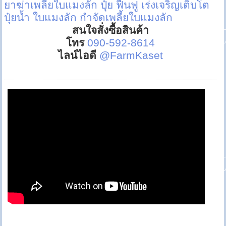
ยาฆ่าเพลี้ยใบแมงลัก
ปุ๋ย ฟื้นฟู เร่งเจริญเติบโต
ปุ๋ยน้ำ ใบแมงลัก
กำจัดเพลี้ยใบแมงลัก
สนใจสั่งซื้อสินค้า
โทร
090-592-8614
ไลน์ไอดี
@FarmKaset