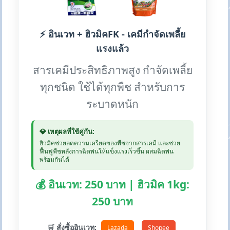
⚡ อินเวท + ฮิวมิคFK - เคมีกำจัดเพลี้ย
แรงแล้ว
สารเคมีประสิทธิภาพสูง กำจัดเพลี้ย
ทุกชนิด ใช้ได้ทุกพืช สำหรับการ
ระบาดหนัก
💎 เหตุผลที่ใช้คู่กัน:
ฮิวมิคช่วยลดความเครียดของพืชจากสารเคมี และช่วย
ฟื้นฟูพืชหลังการฉีดพ่นให้แข็งแรงเร็วขึ้น ผสมฉีดพ่น
พร้อมกันได้
💰 อินเวท: 250 บาท | ฮิวมิค 1kg:
250 บาท
🛒 สั่งซื้ออินเวท:
Lazada
Shopee