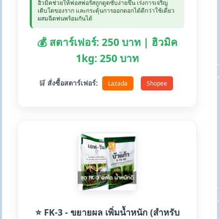
ฮิวมิคช่วยให้ฟอสฟอรัสถูกดูดซับง่ายขึ้น เร่งการเจริญ
เติบโตของราก และกระตุ้นการออกดอกได้ดีกว่าใช้เดี่ยว
ผสมฉีดพ่นพร้อมกันได้
💰 สตาร์เฟอร์: 250 บาท | ฮิวมิค
1kg: 250 บาท
🛒 สั่งซื้อสตาร์เฟอร์:
Lazada
Shopee
⭐ FK-3 - ขยายผล เพิ่มน้ำหนัก (สำหรับ