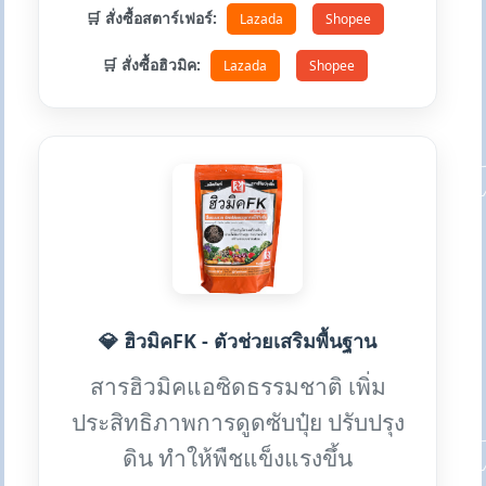
🛒 สั่งซื้อสตาร์เฟอร์:
Lazada
Shopee
🛒 สั่งซื้อฮิวมิค:
Lazada
Shopee
💎 ฮิวมิคFK - ตัวช่วยเสริมพื้นฐาน
สารฮิวมิคแอซิดธรรมชาติ เพิ่ม
ประสิทธิภาพการดูดซับปุ๋ย ปรับปรุง
ดิน ทำให้พืชแข็งแรงขึ้น