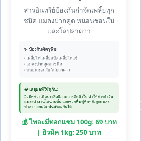
สารอินทรีย์ป้องกันกำจัดเพลี้ยทุก
ชนิด แมลงปากดูด หนอนชอนใบ
และโล่ปลาดาว
✨ ป้องกันศัตรูพืช:
• เพลี้ยไฟ เพลี้ยแป้ง เพลี้ยไก่แจ้
• แมลงปากดูดทุกชนิด
• หนอนชอนใบ โล่ปลาดาว
💎 เหตุผลที่ใช้คู่กัน:
ฮิวมิคช่วยเพิ่มประสิทธิภาพการติดผิวใบ ทำให้สารกำจัด
แมลงทำงานได้นานขึ้น และช่วยฟื้นฟูพืชหลังถูกแมลง
ทำลาย ผสมฉีดพ่นพร้อมกันได้
💰 ไทอะมีทอกแซม 100g: 69 บาท
| ฮิวมิค 1kg: 250 บาท