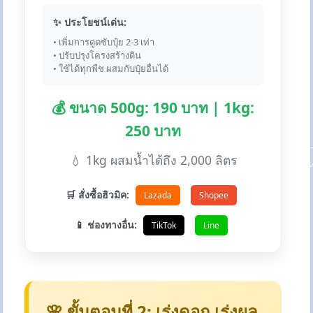
✨ ประโยชน์เด่น:
• เพิ่มการดูดซับปุ๋ย 2-3 เท่า
• ปรับปรุงโครงสร้างดิน
• ใช้ได้ทุกพืช ผสมกับปุ๋ยอื่นได้
💰 ขนาด 500g: 190 บาท | 1kg:
250 บาท
💧 1kg ผสมน้ำได้ถึง 2,000 ลิตร
🛒 สั่งซื้อฮิวมิค:
Lazada
Shopee
📱 ช่องทางอื่น:
TikTok
Line
🌸 ขั้นตอนที่ 2: เร่งดอก เร่งผล