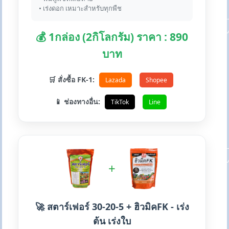
• เร่งดอก เหมาะสำหรับทุกพืช
💰 1กล่อง (2กิโลกรัม) ราคา : 890
บาท
🛒 สั่งซื้อ FK-1:
Lazada
Shopee
📱 ช่องทางอื่น:
TikTok
Line
+
🚀 สตาร์เฟอร์ 30-20-5 + ฮิวมิคFK - เร่ง
ต้น เร่งใบ