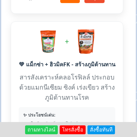
+
💚 แม็กซ่า + ฮิวมิคFK - สร้างภูมิต้านทาน
สารสังเคราะห์คลอโรฟิลล์ ประกอบ
ด้วยแมกนีเซียม ซิงค์ เร่งเขียว สร้าง
ภูมิต้านทานโรค
✨ ประโยชน์เด่น:
• เร่งใบเขียวเข้ม เพิ่มคลอโรฟิลล์
• สร้างภูมิต้านทานโรค
ถามทางไลน์
โทรสั่งซื้อ
สั่งซื้อทันที
• เสริมแมกนีเซียม ซิงค์