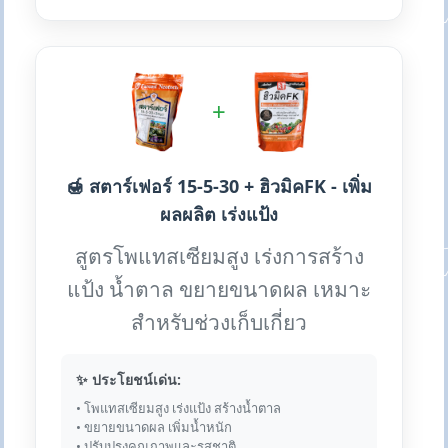
+
🍯 สตาร์เฟอร์ 15-5-30 + ฮิวมิคFK - เพิ่ม
ผลผลิต เร่งแป้ง
สูตรโพแทสเซียมสูง เร่งการสร้าง
แป้ง น้ำตาล ขยายขนาดผล เหมาะ
สำหรับช่วงเก็บเกี่ยว
✨ ประโยชน์เด่น:
• โพแทสเซียมสูง เร่งแป้ง สร้างน้ำตาล
• ขยายขนาดผล เพิ่มน้ำหนัก
• ปรับปรุงคุณภาพและรสชาติ