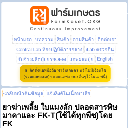
หน้าแรก
บทความ
สินค้า
ตามสินค้า
ติดต่อเรา
Central Lab ห้องปฏิบัติการกลาง
iLab ตรวจดิน
English
รับจ้างผลิตปุ๋ยยาฯOEM
แอพผสมปุ๋ย
📱 ติดตั้งแอพมือถือ ฟาร์มเกษตร ฟรี!ไม่มีเงื่อนไข
(รวมแอพผสมปุ๋ย และแอพเกษตรอื่นๆไว้ในแอพนี้)
<กลับหน้าค้นข้อมูล
แจ้งลิงค์ในเนื้อหาเสีย
ยาฆ่าเพลี้ย ใบแมงลัก ปลอดสารพิษ
มาคาและ FK-T(ใช้ได้ทุกพืช)โดย
FK