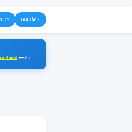
าแรก
เมนูหลัก
rmKaset
←คลิก