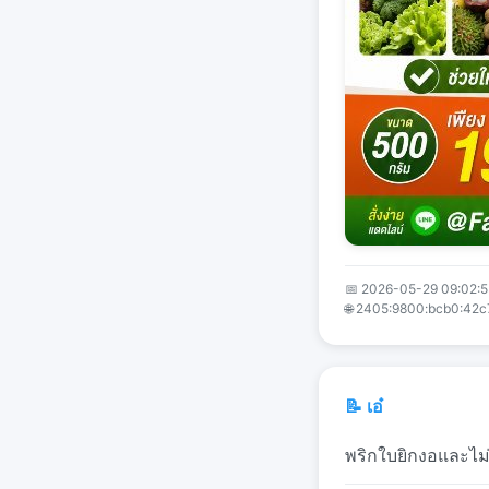
📅 2026-05-29 09:02:
🌐 2405:9800:bcb0:42c
📝 เอ๋
พริกใบยิกงอและไม