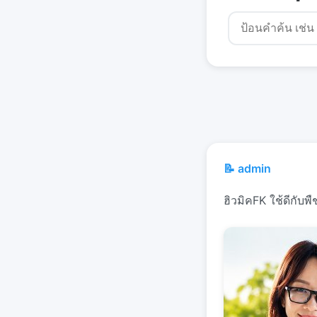
📝 admin
ฮิวมิคFK ใช้ดีกับพ