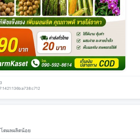
53
7:1421:136b:a738:c712
่โตผลผลิตน้อย