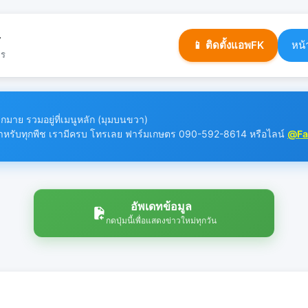
ร
📱 ติดตั้งแอพFK
หน้
จร
มาย รวมอยู่ที่เมนูหลัก (มุมบนขวา)
าฯ สำหรับทุกพืช เรามีครบ โทรเลย ฟาร์มเกษตร 090-592-8614 หรือไลน์
@Fa
อัพเดทข้อมูล
กดปุ่มนี้เพื่อแสดงข่าวใหม่ทุกวัน