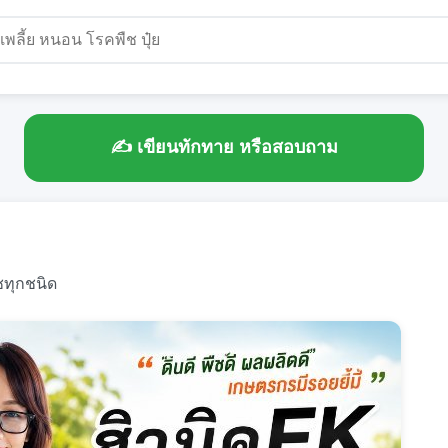
✍️ เขียนทักทาย หรือสอบถาม
ืชทุกชนิด