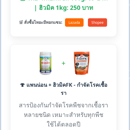
| ฮิวมิค 1kg: 250 บาท
🛒 สั่งซื้อไทอะมีทอกแซม:
Lazada
Shopee
+
🍄 แพนน่อน + ฮิวมิคFK - กำจัดโรคเชื้อ
รา
สารป้องกันกำจัดโรคพืชจากเชื้อรา
หลายชนิด เหมาะสำหรับทุกพืช
ใช้ได้ตลอดปี