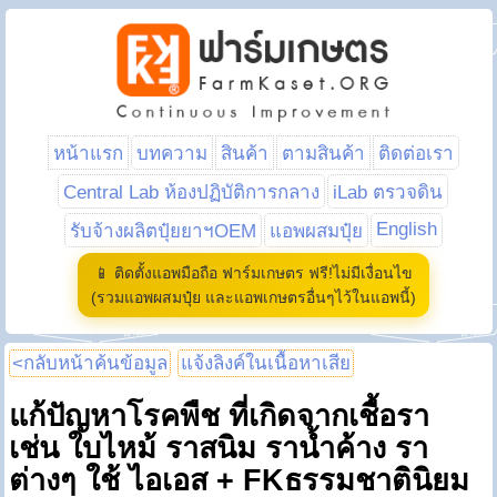
หน้าแรก
บทความ
สินค้า
ตามสินค้า
ติดต่อเรา
Central Lab ห้องปฏิบัติการกลาง
iLab ตรวจดิน
English
รับจ้างผลิตปุ๋ยยาฯOEM
แอพผสมปุ๋ย
📱 ติดตั้งแอพมือถือ ฟาร์มเกษตร ฟรี!ไม่มีเงื่อนไข
(รวมแอพผสมปุ๋ย และแอพเกษตรอื่นๆไว้ในแอพนี้)
<กลับหน้าค้นข้อมูล
แจ้งลิงค์ในเนื้อหาเสีย
แก้ปัญหาโรคพืช ที่เกิดจากเชื้อรา
เช่น ใบไหม้ ราสนิม ราน้ำค้าง รา
ต่างๆ ใช้ ไอเอส + FKธรรมชาตินิยม