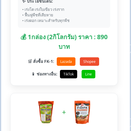
✨ ประโยชน์เด่น:
• เร่งโต เร่งใบเขียว เร่งราก
• ฟื้นฟูพืชที่เสียหาย
• เร่งดอก เหมาะสำหรับทุกพืช
💰 1กล่อง (2กิโลกรัม) ราคา : 890
บาท
🛒 สั่งซื้อ FK-1:
Lazada
Shopee
📱 ช่องทางอื่น:
TikTok
Line
+