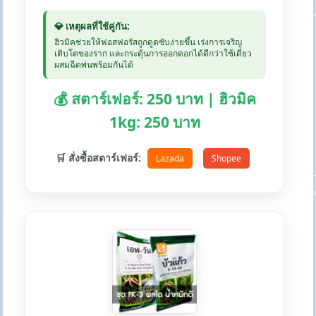
💎 เหตุผลที่ใช้คู่กัน:
ฮิวมิคช่วยให้ฟอสฟอรัสถูกดูดซับง่ายขึ้น เร่งการเจริญ
เติบโตของราก และกระตุ้นการออกดอกได้ดีกว่าใช้เดี่ยว
ผสมฉีดพ่นพร้อมกันได้
💰 สตาร์เฟอร์: 250 บาท | ฮิวมิค
1kg: 250 บาท
🛒 สั่งซื้อสตาร์เฟอร์:
Lazada
Shopee