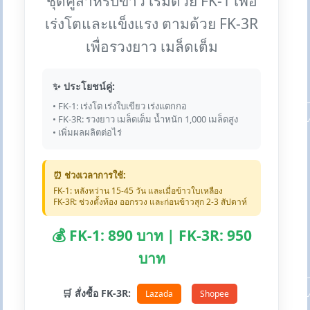
ชุดคู่สำหรับข้าว เริ่มด้วย FK-1 เพื่อ
เร่งโตและแข็งแรง ตามด้วย FK-3R
เพื่อรวงยาว เมล็ดเต็ม
✨ ประโยชน์คู่:
• FK-1: เร่งโต เร่งใบเขียว เร่งแตกกอ
• FK-3R: รวงยาว เมล็ดเต็ม น้ำหนัก 1,000 เมล็ดสูง
• เพิ่มผลผลิตต่อไร่
⏰ ช่วงเวลาการใช้:
FK-1: หลังหว่าน 15-45 วัน และเมื่อข้าวใบเหลือง
FK-3R: ช่วงตั้งท้อง ออกรวง และก่อนข้าวสุก 2-3 สัปดาห์
💰 FK-1: 890 บาท | FK-3R: 950
บาท
🛒 สั่งซื้อ FK-3R:
Lazada
Shopee