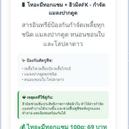
🐛 ไทอะมีทอกแซม + ฮิวมิคFK - กำจัด
แมลงปากดูด
สารอินทรีย์ป้องกันกำจัดเพลี้ยทุก
ชนิด แมลงปากดูด หนอนชอนใบ
และโล่ปลาดาว
✨ ป้องกันศัตรูพืช:
• เพลี้ยไฟ เพลี้ยแป้ง เพลี้ยไก่แจ้
• แมลงปากดูดทุกชนิด
• หนอนชอนใบ โล่ปลาดาว
💎 เหตุผลที่ใช้คู่กัน:
ฮิวมิคช่วยเพิ่มประสิทธิภาพการติดผิวใบ ทำให้สารกำจัด
แมลงทำงานได้นานขึ้น และช่วยฟื้นฟูพืชหลังถูกแมลง
ทำลาย ผสมฉีดพ่นพร้อมกันได้
💰 ไทอะมีทอกแซม 100g: 69 บาท