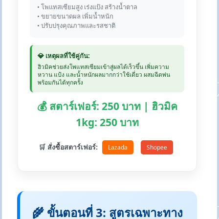
• โพแทสเซียมสูง เร่งแป้ง สร้างน้ำตาล
• ขยายขนาดผล เพิ่มน้ำหนัก
• ปรับปรุงคุณภาพและรสชาติ
💎 เหตุผลที่ใช้คู่กัน:
ฮิวมิคช่วยส่งโพแทสเซียมเข้าสู่ผลได้เร็วขึ้น เพิ่มความ
หวาน แป้ง และน้ำหนักผลมากกว่าใช้เดี่ยว ผสมฉีดพ่น
พร้อมกันได้ทุกครั้ง
💰 สตาร์เฟอร์: 250 บาท | ฮิวมิค
1kg: 250 บาท
🛒 สั่งซื้อสตาร์เฟอร์:
Lazada
Shopee
🌾 ขั้นตอนที่ 3: สูตรเฉพาะทาง