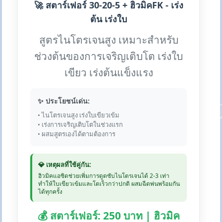
🚀 สตาร์เฟอร์ 30-20-5 + ฮิวมิคFK - เร่ง
ต้น เร่งใบ
สูตรไนโตรเจนสูง เหมาะสำหรับ
ช่วงต้นของการเจริญเติบโต เร่งใบ
เขียว เร่งต้นแข็งแรง
✨ ประโยชน์เด่น:
• ไนโตรเจนสูง เร่งใบเขียวเข้ม
• เร่งการเจริญเติบโตในช่วงแรก
• ผสมสูตรเองได้ตามต้องการ
💎 เหตุผลที่ใช้คู่กัน:
ฮิวมิคแอซิดช่วยเพิ่มการดูดซับไนโตรเจนได้ 2-3 เท่า
ทำให้ใบเขียวเข้มและโตเร็วกว่าปกติ ผสมฉีดพ่นพร้อมกัน
ได้ทุกครั้ง
💰 สตาร์เฟอร์: 250 บาท | ฮิวมิค