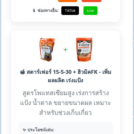
📱 ช่องทางอื่น:
TikTok
Line
+
🍯 สตาร์เฟอร์ 15-5-30 + ฮิวมิคFK - เพิ่ม
ผลผลิต เร่งแป้ง
สูตรโพแทสเซียมสูง เร่งการสร้าง
แป้ง น้ำตาล ขยายขนาดผล เหมาะ
สำหรับช่วงเก็บเกี่ยว
✨ ประโยชน์เด่น: