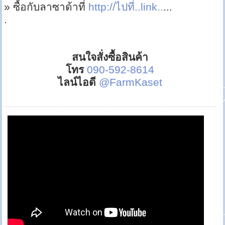
» ซื้อกับลาซาด้าที่
http://ไปที่..link..
...
.
สนใจสั่งซื้อสินค้า
โทร
090-592-8614
ไลน์ไอดี
@FarmKaset