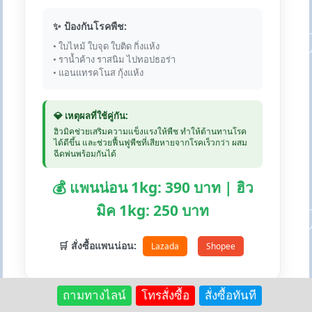
✨ ป้องกันโรคพืช:
• ใบไหม้ ใบจุด ใบติด กิ่งแห้ง
• ราน้ำค้าง ราสนิม ไปทอปธอร่า
• แอนแทรคโนส กุ้งแห้ง
💎 เหตุผลที่ใช้คู่กัน:
ฮิวมิคช่วยเสริมความแข็งแรงให้พืช ทำให้ต้านทานโรค
ได้ดีขึ้น และช่วยฟื้นฟูพืชที่เสียหายจากโรคเร็วกว่า ผสม
ฉีดพ่นพร้อมกันได้
💰 แพนน่อน 1kg: 390 บาท | ฮิว
มิค 1kg: 250 บาท
🛒 สั่งซื้อแพนน่อน:
Lazada
Shopee
ถามทางไลน์
โทรสั่งซื้อ
สั่งซื้อทันที