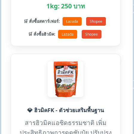
1kg: 250 บาท
🛒 สั่งซื้อสตาร์เฟอร์:
Lazada
Shopee
🛒 สั่งซื้อฮิวมิค:
Lazada
Shopee
💎 ฮิวมิคFK - ตัวช่วยเสริมพื้นฐาน
สารฮิวมิคแอซิดธรรมชาติ เพิ่ม
ประสิทธิภาพการดูดซับปุ๋ย ปรับปรุง