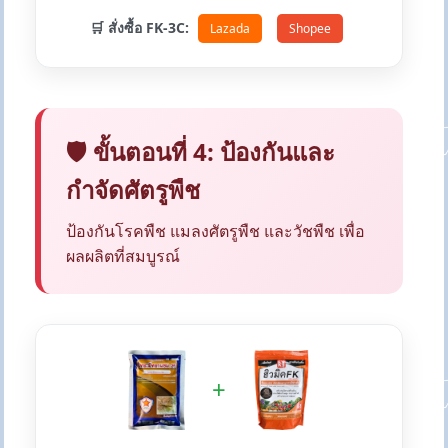
🛒 สั่งซื้อ FK-3C:
Lazada
Shopee
🛡️ ขั้นตอนที่ 4: ป้องกันและ
กำจัดศัตรูพืช
ป้องกันโรคพืช แมลงศัตรูพืช และวัชพืช เพื่อ
ผลผลิตที่สมบูรณ์
+