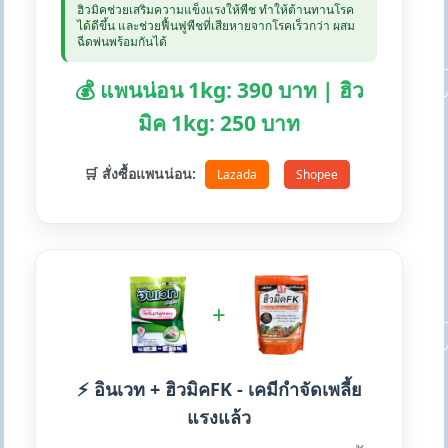
ฮิวมิคช่วยเสริมความแข็งแรงให้พืช ทำให้ต้านทานโรค
ได้ดีขึ้น และช่วยฟื้นฟูพืชที่เสียหายจากโรคเร็วกว่า ผสม
ฉีดพ่นพร้อมกันได้
💰 แพนน่อน 1kg: 390 บาท | ฮิว
มิค 1kg: 250 บาท
🛒 สั่งซื้อแพนน่อน:
Lazada
Shopee
+
⚡ อินเวท + ฮิวมิคFK - เคมีกำจัดเพลี้ย
แรงแล้ว