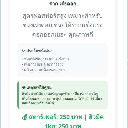
ราก เร่งดอก
สูตรฟอสฟอรัสสูง เหมาะสำหรับ
ช่วงเร่งดอก ช่วยให้รากแข็งแรง
ดอกออกเยอะ คุณภาพดี
✨ ประโยชน์เด่น:
• ฟอสฟอรัสสูง เร่งดอก เร่งราก
• เพิ่มการติดผล ลดการร่วง
• เสริมความแข็งแรงของราก
💎 เหตุผลที่ใช้คู่กัน:
ฮิวมิคช่วยให้ฟอสฟอรัสถูกดูดซับง่ายขึ้น เร่งการเจริญ
เติบโตของราก และกระตุ้นการออกดอกได้ดีกว่าใช้เดี่ยว
ผสมฉีดพ่นพร้อมกันได้
💰 สตาร์เฟอร์: 250 บาท | ฮิวมิค
1kg: 250 บาท