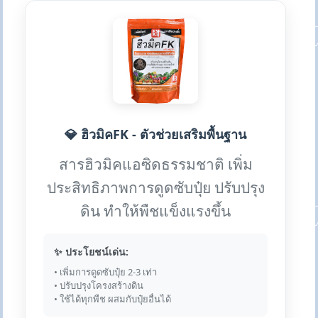
💎 ฮิวมิคFK - ตัวช่วยเสริมพื้นฐาน
สารฮิวมิคแอซิดธรรมชาติ เพิ่ม
ประสิทธิภาพการดูดซับปุ๋ย ปรับปรุง
ดิน ทำให้พืชแข็งแรงขึ้น
✨ ประโยชน์เด่น:
• เพิ่มการดูดซับปุ๋ย 2-3 เท่า
• ปรับปรุงโครงสร้างดิน
• ใช้ได้ทุกพืช ผสมกับปุ๋ยอื่นได้