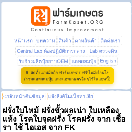
หน้าแรก
บทความ
สินค้า
ตามสินค้า
ติดต่อเรา
Central Lab ห้องปฏิบัติการกลาง
iLab ตรวจดิน
English
รับจ้างผลิตปุ๋ยยาฯOEM
แอพผสมปุ๋ย
📱 ติดตั้งแอพมือถือ ฟาร์มเกษตร ฟรี!ไม่มีเงื่อนไข
(รวมแอพผสมปุ๋ย และแอพเกษตรอื่นๆไว้ในแอพนี้)
<กลับหน้าค้นข้อมูล
แจ้งลิงค์ในเนื้อหาเสีย
ฝรั่งใบไหม้ ฝรั่งขั้วผลเน่า ใบเหลือง
แห้ง โรคใบจุดฝรั่ง โรคฝรั่ง จาก เชื้อ
รา ใช้ ไอเอส จาก FK