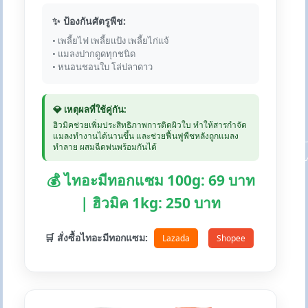
✨ ป้องกันศัตรูพืช:
• เพลี้ยไฟ เพลี้ยแป้ง เพลี้ยไก่แจ้
• แมลงปากดูดทุกชนิด
• หนอนชอนใบ โล่ปลาดาว
💎 เหตุผลที่ใช้คู่กัน:
ฮิวมิคช่วยเพิ่มประสิทธิภาพการติดผิวใบ ทำให้สารกำจัด
แมลงทำงานได้นานขึ้น และช่วยฟื้นฟูพืชหลังถูกแมลง
ทำลาย ผสมฉีดพ่นพร้อมกันได้
💰 ไทอะมีทอกแซม 100g: 69 บาท
| ฮิวมิค 1kg: 250 บาท
🛒 สั่งซื้อไทอะมีทอกแซม:
Lazada
Shopee