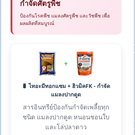
กำจัดศัตรูพืช
ป้องกันโรคพืช แมลงศัตรูพืช และวัชพืช เพื่อ
ผลผลิตที่สมบูรณ์
+
🐛 ไทอะมีทอกแซม + ฮิวมิคFK - กำจัด
แมลงปากดูด
สารอินทรีย์ป้องกันกำจัดเพลี้ยทุก
ชนิด แมลงปากดูด หนอนชอนใบ
และโล่ปลาดาว