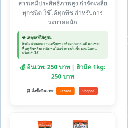
สารเคมีประสิทธิภาพสูง กำจัดเพลี้ย
ทุกชนิด ใช้ได้ทุกพืช สำหรับการ
ระบาดหนัก
💎 เหตุผลที่ใช้คู่กัน:
ฮิวมิคช่วยลดความเครียดของพืชจากสารเคมี และช่วย
ฟื้นฟูพืชหลังการฉีดพ่นให้แข็งแรงเร็วขึ้น ผสมฉีดพ่น
พร้อมกันได้
💰 อินเวท: 250 บาท | ฮิวมิค 1kg:
250 บาท
🛒 สั่งซื้ออินเวท:
Lazada
Shopee