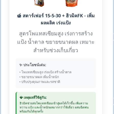
🍯 สตาร์เฟอร์ 15-5-30 + ฮิวมิคFK - เพิ่ม
ผลผลิต เร่งแป้ง
สูตรโพแทสเซียมสูง เร่งการสร้าง
แป้ง น้ำตาล ขยายขนาดผล เหมาะ
สำหรับช่วงเก็บเกี่ยว
✨ ประโยชน์เด่น:
• โพแทสเซียมสูง เร่งแป้ง สร้างน้ำตาล
• ขยายขนาดผล เพิ่มน้ำหนัก
• ปรับปรุงคุณภาพและรสชาติ
💎 เหตุผลที่ใช้คู่กัน:
ฮิวมิคช่วยส่งโพแทสเซียมเข้าสู่ผลได้เร็วขึ้น เพิ่มความ
หวาน แป้ง และน้ำหนักผลมากกว่าใช้เดี่ยว ผสมฉีดพ่น
พร้อมกันได้ทุกครั้ง