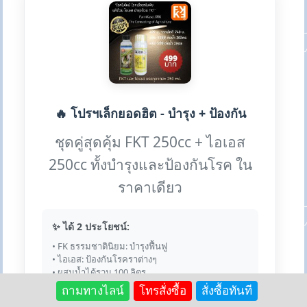
🔥 โปรฯเล็กยอดฮิต - บำรุง + ป้องกัน
ชุดคู่สุดคุ้ม FKT 250cc + ไอเอส
250cc ทั้งบำรุงและป้องกันโรค ใน
ราคาเดียว
✨ ได้ 2 ประโยชน์:
• FK ธรรมชาตินิยม: บำรุงฟื้นฟู
• ไอเอส: ป้องกันโรคราต่างๆ
• ผสมน้ำได้รวม 100 ลิตร
ถามทางไลน์
โทรสั่งซื้อ
สั่งซื้อทันที