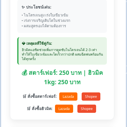
✨ ประโยชน์เด่น:
• ไนโตรเจนสูง เร่งใบเขียวเข้ม
• เร่งการเจริญเติบโตในช่วงแรก
• ผสมสูตรเองได้ตามต้องการ
💎 เหตุผลที่ใช้คู่กัน:
ฮิวมิคแอซิดช่วยเพิ่มการดูดซับไนโตรเจนได้ 2-3 เท่า
ทำให้ใบเขียวเข้มและโตเร็วกว่าปกติ ผสมฉีดพ่นพร้อมกัน
ได้ทุกครั้ง
💰 สตาร์เฟอร์: 250 บาท | ฮิวมิค
1kg: 250 บาท
🛒 สั่งซื้อสตาร์เฟอร์:
Lazada
Shopee
🛒 สั่งซื้อฮิวมิค:
Lazada
Shopee