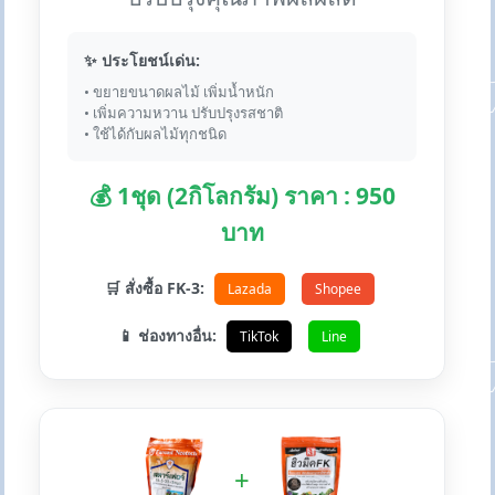
✨ ประโยชน์เด่น:
• ขยายขนาดผลไม้ เพิ่มน้ำหนัก
• เพิ่มความหวาน ปรับปรุงรสชาติ
• ใช้ได้กับผลไม้ทุกชนิด
💰 1ชุด (2กิโลกรัม) ราคา : 950
บาท
🛒 สั่งซื้อ FK-3:
Lazada
Shopee
📱 ช่องทางอื่น:
TikTok
Line
+