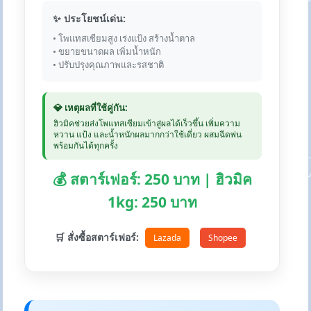
✨ ประโยชน์เด่น:
• โพแทสเซียมสูง เร่งแป้ง สร้างน้ำตาล
• ขยายขนาดผล เพิ่มน้ำหนัก
• ปรับปรุงคุณภาพและรสชาติ
💎 เหตุผลที่ใช้คู่กัน:
ฮิวมิคช่วยส่งโพแทสเซียมเข้าสู่ผลได้เร็วขึ้น เพิ่มความ
หวาน แป้ง และน้ำหนักผลมากกว่าใช้เดี่ยว ผสมฉีดพ่น
พร้อมกันได้ทุกครั้ง
💰 สตาร์เฟอร์: 250 บาท | ฮิวมิค
1kg: 250 บาท
🛒 สั่งซื้อสตาร์เฟอร์:
Lazada
Shopee