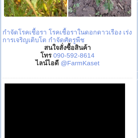
กำจัดโรคเชื้อรา
โรคเชื้อราในดอกดาวเรือง
เร่ง
การเจริญเติบโต
กำจัดศัตรูพืช
สนใจสั่งซื้อสินค้า
โทร
090-592-8614
ไลน์ไอดี
@FarmKaset