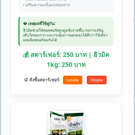
• เสริมความแข็งแรงของราก
💎 เหตุผลที่ใช้คู่กัน:
ฮิวมิคช่วยให้ฟอสฟอรัสถูกดูดซับง่ายขึ้น เร่งการเจริญ
เติบโตของราก และกระตุ้นการออกดอกได้ดีกว่าใช้เดี่ยว
ผสมฉีดพ่นพร้อมกันได้
💰 สตาร์เฟอร์: 250 บาท | ฮิวมิค
1kg: 250 บาท
🛒 สั่งซื้อสตาร์เฟอร์:
Lazada
Shopee