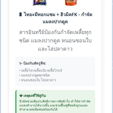
🐛 ไทอะมีทอกแซม + ฮิวมิคFK - กำจัด
แมลงปากดูด
สารอินทรีย์ป้องกันกำจัดเพลี้ยทุก
ชนิด แมลงปากดูด หนอนชอนใบ
และโล่ปลาดาว
✨ ป้องกันศัตรูพืช:
• เพลี้ยไฟ เพลี้ยแป้ง เพลี้ยไก่แจ้
• แมลงปากดูดทุกชนิด
• หนอนชอนใบ โล่ปลาดาว
💎 เหตุผลที่ใช้คู่กัน:
ฮิวมิคช่วยเพิ่มประสิทธิภาพการติดผิวใบ ทำให้สารกำจัด
แมลงทำงานได้นานขึ้น และช่วยฟื้นฟูพืชหลังถูกแมลง
ทำลาย ผสมฉีดพ่นพร้อมกันได้