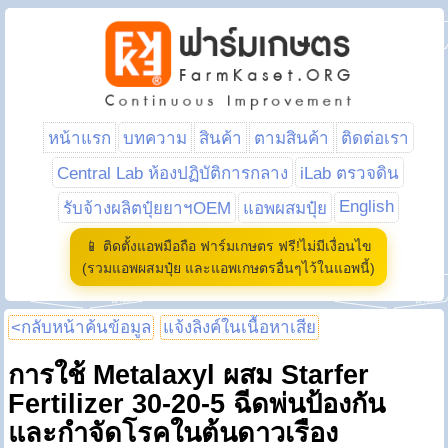
หน้าแรก
บทความ
สินค้า
ตามสินค้า
ติดต่อเรา
Central Lab ห้องปฏิบัติการกลาง
iLab ตรวจดิน
English
รับจ้างผลิตปุ๋ยยาฯOEM
แอพผสมปุ๋ย
📱 ติดตั้งแอพมือถือ ฟาร์มเกษตร ฟรี!ไม่มีเงื่อนไข
(รวมแอพผสมปุ๋ย และแอพเกษตรอื่นๆไว้ในแอพนี้)
<กลับหน้าค้นข้อมูล
แจ้งลิงค์ในเนื้อหาเสีย
การใช้ Metalaxyl ผสม Starfer
Fertilizer 30-20-5 ฉีดพ่นป้องกัน
และกำจัดโรคในต้นดาวเรือง