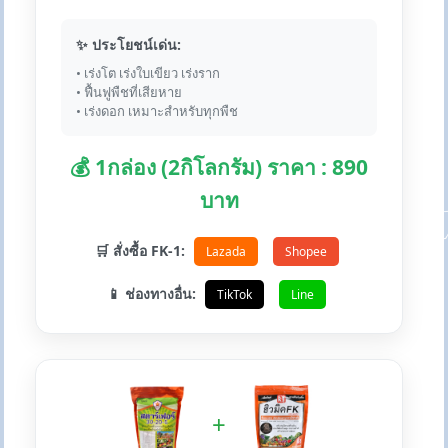
✨ ประโยชน์เด่น:
• เร่งโต เร่งใบเขียว เร่งราก
• ฟื้นฟูพืชที่เสียหาย
• เร่งดอก เหมาะสำหรับทุกพืช
💰 1กล่อง (2กิโลกรัม) ราคา : 890
บาท
🛒 สั่งซื้อ FK-1:
Lazada
Shopee
📱 ช่องทางอื่น:
TikTok
Line
+