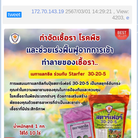
172.70.143.19
2567/03/01 14:29:21 , View:
tweet
4203,
e