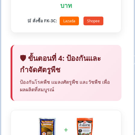
บาท
🛒 สั่งซื้อ FK-3C:
Lazada
Shopee
🛡️ ขั้นตอนที่ 4: ป้องกันและ
กำจัดศัตรูพืช
ป้องกันโรคพืช แมลงศัตรูพืช และวัชพืช เพื่อ
ผลผลิตที่สมบูรณ์
+