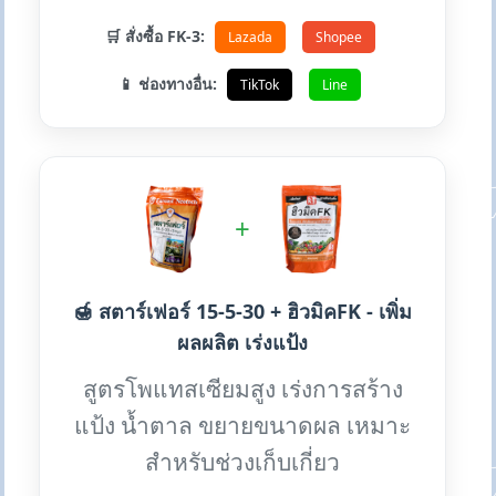
🛒 สั่งซื้อ FK-3:
Lazada
Shopee
📱 ช่องทางอื่น:
TikTok
Line
+
🍯 สตาร์เฟอร์ 15-5-30 + ฮิวมิคFK - เพิ่ม
ผลผลิต เร่งแป้ง
สูตรโพแทสเซียมสูง เร่งการสร้าง
แป้ง น้ำตาล ขยายขนาดผล เหมาะ
สำหรับช่วงเก็บเกี่ยว