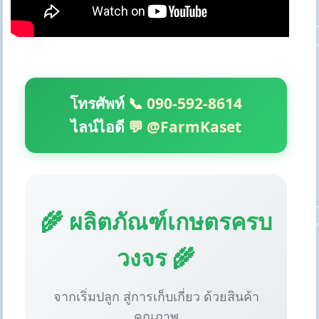
โทรศัพท์
📞 090-592-8614
ไลน์ไอดี
💬 @FarmKaset
🌾 ผลิตภัณฑ์เกษตรครบ
วงจร 🌾
จากเริ่มปลูก สู่การเก็บเกี่ยว ด้วยสินค้า
คุณภาพ