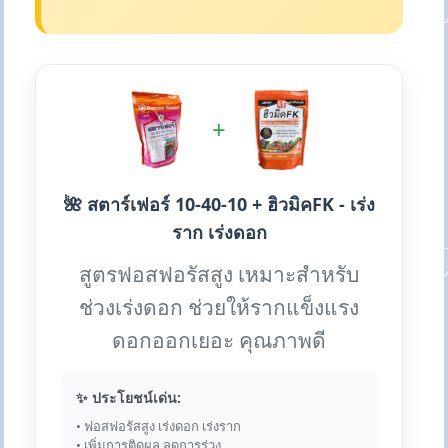
+
🌺 สตาร์เฟอร์ 10-40-10 + ฮิวมิคFK - เร่ง
ราก เร่งดอก
สูตรฟอสฟอรัสสูง เหมาะสำหรับ
ช่วงเร่งดอก ช่วยให้รากแข็งแรง
ดอกออกเยอะ คุณภาพดี
✨ ประโยชน์เด่น:
• ฟอสฟอรัสสูง เร่งดอก เร่งราก
• เพิ่มการติดผล ลดการร่วง