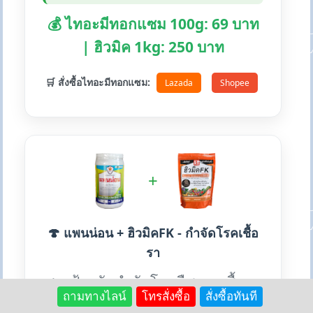
💰 ไทอะมีทอกแซม 100g: 69 บาท
| ฮิวมิค 1kg: 250 บาท
🛒 สั่งซื้อไทอะมีทอกแซม:
Lazada
Shopee
+
🍄 แพนน่อน + ฮิวมิคFK - กำจัดโรคเชื้อ
รา
สารป้องกันกำจัดโรคพืชจากเชื้อรา
ถามทางไลน์
โทรสั่งซื้อ
สั่งซื้อทันที
หลายชนิด เหมาะสำหรับทุกพืช