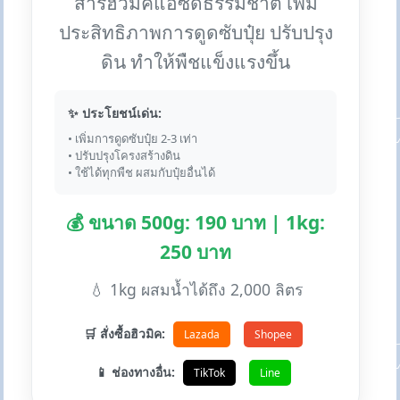
สารฮิวมิคแอซิดธรรมชาติ เพิ่ม
ประสิทธิภาพการดูดซับปุ๋ย ปรับปรุง
ดิน ทำให้พืชแข็งแรงขึ้น
✨ ประโยชน์เด่น:
• เพิ่มการดูดซับปุ๋ย 2-3 เท่า
• ปรับปรุงโครงสร้างดิน
• ใช้ได้ทุกพืช ผสมกับปุ๋ยอื่นได้
💰 ขนาด 500g: 190 บาท | 1kg:
250 บาท
💧 1kg ผสมน้ำได้ถึง 2,000 ลิตร
🛒 สั่งซื้อฮิวมิค:
Lazada
Shopee
📱 ช่องทางอื่น:
TikTok
Line