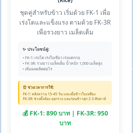
(Rice)
ชุดคู่สำหรับข้าว เริ่มด้วย FK-1 เพื่อ
เร่งโตและแข็งแรง ตามด้วย FK-3R
เพื่อรวงยาว เมล็ดเต็ม
✨ ประโยชน์คู่:
• FK-1: เร่งโต เร่งใบเขียว เร่งแตกกอ
• FK-3R: รวงยาว เมล็ดเต็ม น้ำหนัก 1,000 เมล็ดสูง
• เพิ่มผลผลิตต่อไร่
⏰ ช่วงเวลาการใช้:
FK-1: หลังหว่าน 15-45 วัน และเมื่อข้าวใบเหลือง
FK-3R: ช่วงตั้งท้อง ออกรวง และก่อนข้าวสุก 2-3 สัปดาห์
💰 FK-1: 890 บาท | FK-3R: 950
บาท