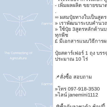
- เพิ่มผลผลิต ขยายขนา
.
∞ ผสมปุ๋ยทางใบเป็นสูต
» เราพัฒนาระบบคำนวณสู
» ใช้ปุ๋ย 3สูตรหลักด้า
ทุกพืช
£ มีเอกสารแนบวิธีการ
ปุ๋ยสตาร์เฟอร์ 1 ถุง บรร
ประมาณ 10 ไร่
📌สั่งซื้อ สอบถาม
»โทร 097-918-3530
»ไลน์ janemini1112
🔎ซื้อกับลาซาด้า ช้อปปี้