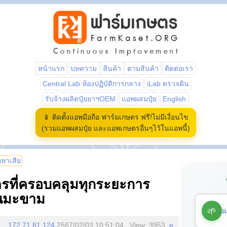
หน้าแรก
บทความ
สินค้า
ตามสินค้า
ติดต่อเรา
Central Lab ห้องปฏิบัติการกลาง
iLab ตรวจดิน
รับจ้างผลิตปุ๋ยยาฯOEM
แอพผสมปุ๋ย
English
📱 ติดตั้งแอพมือถือ ฟาร์มเกษตร ฟรี!ไม่มีเงื่อนไข
(รวมแอพผสมปุ๋ย และแอพเกษตรอื่นๆไว้ในแอพนี้)
้อหาเสีย
สูตรที่ครอบคลุมทุกระยะการ
้นมะขาม
🌱
แ
172.71.81.124
2567/02/03 10:51:04 , View: 3953,
e