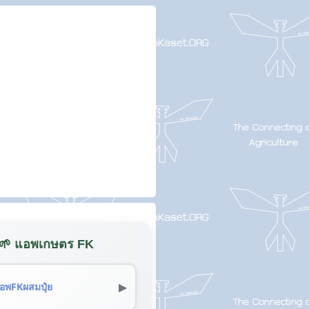
🌱 แอพเกษตร FK
▶
อพFKผสมปุ๋ย