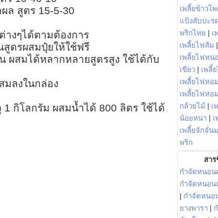
เพลี้ยข้าวโ
ดผล สูตร 15-5-30
แป้งสับปะร
พริกไทย
|
เ
รต่างๆได้ตามต้องการ
เพลี้ยไฟส้ม
ตรผสมปุ๋ยให้ใช้ฟรี
เพลี้ยไฟหน่อ
นบน ผสมได้หลากหลายสูตรสูง ใช้ได้กับ
เขียว
|
เพลี้
เพลี้ยไฟหอม
ผสมลงในกล่อง
เพลี้ยไฟหอ
กล้วยไม้
|
เพ
จุ 1 กิโลกรัม ผสมน้ำได้ 800 ลิตร ใช้ได้
น้อยหน่า
|
เ
เพลี้ยจักจั่น
พริก
สารช
กำจัดหนอนศ
กำจัดหนอนม
|
กำจัดหนอ
ยางพารา
|
ก