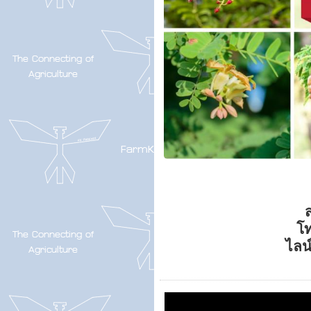
ส
โ
ไลน