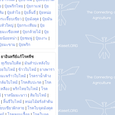
ง
|
ปุ๋ยพริกไทย
|
ปุ๋ยกาแฟ
|
ปุ๋ย
ส้ม
|
ปุ๋ยลำไย
|
ปุ๋ยลิ้นจี่
|
ปุ๋ยหน่อ
กระเจี๊ยบเขียว
|
ปุ๋ยมังคุด
|
ปุ๋ยมัน
มหัวใหญ่
|
ปุ๋ยกระเทียม
|
ปุ๋ย
ุ๋ยมะเขือเทศ
|
ปุ๋ยกล้วยไม้
|
ปุ๋ย
ุ๋ยน้อยหน่า
|
ปุ๋ยชมพู่
|
ปุ๋ยเงาะ
|
ปุ๋ยมะขาม
|
ปุ๋ยพริก
ยาอินทรีย์แก้โรคพืช
|
ทุเรียนใบติด
|
มันสำปะหลังใบ
อยใบไหม้
|
ข้าวใบไหม้
|
ยางพารา
คมะพร้าวใบไหม้
|
โรคราน้ำค้าง
าล์มใบไหม้
|
โรคสับปะรด
|
โรค
วเหลือง
|
พริกไทยใบไหม้
|
โรค
้
|
ราสนิมมะนาว
|
ส้มใบไหม้
|
|
ลิ้นจี่ใบไหม้
|
หน่อไม้ฝรั่งลำต้น
ี๊ยบเขียวฝักลาย
|
โรคใบจุดมังคุด
หม้
|
โรคหอมเลื้อย
|
โรคใบจุด