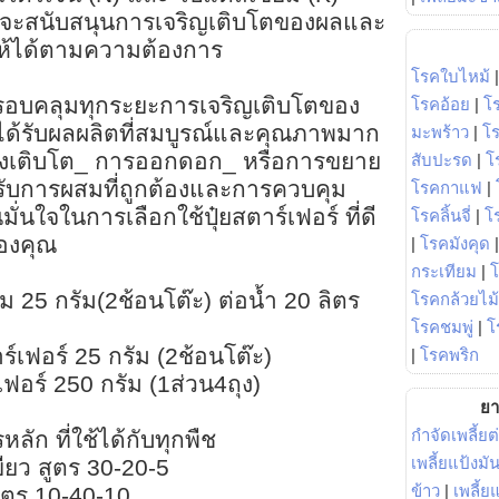
ี่จะสนับสนุนการเจริญเติบโตของผลและ
ให้ได้ตามความต้องการ
โรคใบไหม้
ี่ครอบคลุมทุกระยะการเจริญเติบโตของ
โรคอ้อย
|
โ
ด้รับผลผลิตที่สมบูรณ์และคุณภาพมาก
มะพร้าว
|
โ
ารเร่งเติบโต_ การออกดอก_ หรือการขยาย
สับปะรด
|
โ
ับการผสมที่ถูกต้องและการควบคุม
โรคกาแฟ
|
ั่นใจในการเลือกใช้ปุ๋ยสตาร์เฟอร์ ที่ดี
โรคลิ้นจี่
|
โร
องคุณ
|
โรคมังคุด
กระเทียม
|
 25 กรัม(2ช้อนโต๊ะ) ต่อน้ำ 20 ลิตร
โรคกล้วยไม้
โรคชมพู่
|
โ
าร์เฟอร์ 25 กรัม (2ช้อนโต๊ะ)
|
โรคพริก
์เฟอร์ 250 กรัม (1ส่วน4ถุง)
ยา
กำจัดเพลี้ยต
หลัก ที่ใช้ได้กับทุกพืช
เพลี้ยแป้งม
เขียว สูตร 30-20-5
ข้าว
|
เพลี้
สูตร 10-40-10