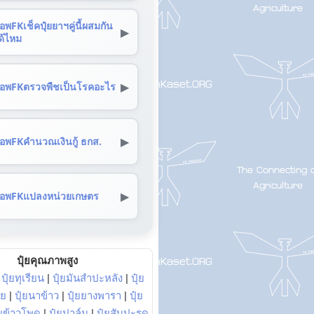
อพFKเช็คปุ๋ยยาฯคู่นี้ผสมกัน
▶
ด้ไหม
▶
อพFKตรวจพืชเป็นโรคอะไร
▶
อพFKคำนวณเงินกู้ ธกส.
▶
อพFKแปลงหน่วยเกษตร
ปุ๋ยคุณภาพสูง
|
ปุ๋ยทุเรียน
|
ปุ๋ยมันสำปะหลัง
|
ปุ๋ย
อย
|
ปุ๋ยนาข้าว
|
ปุ๋ยยางพารา
|
ปุ๋ย
๋ยข้าวโพด
|
ปุ๋ยปาล์ม
|
ปุ๋ยสับปะรด