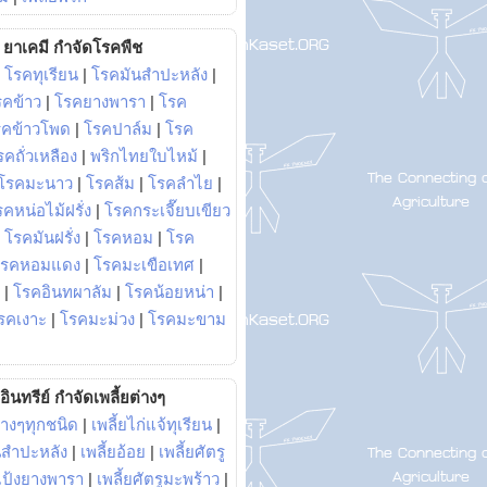
ยาเคมี กำจัดโรคพืช
|
โรคทุเรียน
|
โรคมันสำปะหลัง
|
รคข้าว
|
โรคยางพารา
|
โรค
รคข้าวโพด
|
โรคปาล์ม
|
โรค
รคถั่วเหลือง
|
พริกไทยใบไหม้
|
โรคมะนาว
|
โรคส้ม
|
โรคลำไย
|
คหน่อไม้ฝรั่ง
|
โรคกระเจี๊ยบเขียว
|
โรคมันฝรั่ง
|
โรคหอม
|
โรค
โรคหอมแดง
|
โรคมะเขือเทศ
|
|
โรคอินทผาลัม
|
โรคน้อยหน่า
|
รคเงาะ
|
โรคมะม่วง
|
โรคมะขาม
อินทรีย์ กำจัดเพลี้ยต่างๆ
่างๆทุกชนิด
|
เพลี้ยไก่แจ้ทุเรียน
|
ันสำปะหลัง
|
เพลี้ยอ้อย
|
เพลี้ยศัตรู
ยแป้งยางพารา
|
เพลี้ยศัตรูมะพร้าว
|