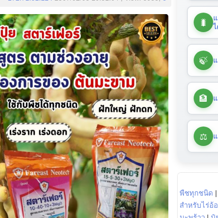
แ
🐛
ไ
🍃
แ
🏦
แ
⚖️
แ
พืชทุกชนิด
สำหรับไร่อ้
มะพร้าว
|
ปุ