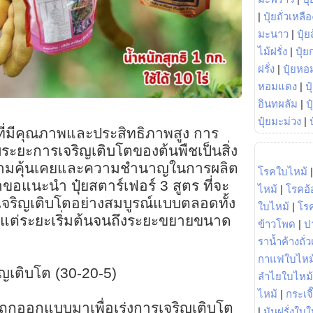
|
ปุ๋ยถั่วเหลือ
มะนาว
|
ปุ๋ย
ไม้ฝรั่ง
|
ปุ๋ย
ฝรั่ง
|
ปุ๋ยหอ
หอมแดง
|
ป
อินทผลัม
|
ป
ปุ๋ยมะม่วง
|
ที่มีคุณภาพและประสิทธิภาพสูง การ
ับระยะการเจริญเติบโตของต้นพืชเป็นสิ่ง
วามคุ้นเคยและความชำนาญในการผลิต
โรคใบไหม้
าขอแนะนำ ปุ๋ยสตาร์เฟอร์ 3 สูตร ที่จะ
ไหม้
|
โรคอ้
จริญเติบโตอย่างสมบูรณ์แบบตลอดทั้ง
ใบไหม้
|
โร
้งแต่ระยะเริ่มต้นจนถึงระยะขยายขนาด
ข้าวโพด
|
ป
ราน้ำค้างถั่
กาแฟใบไหม
ริญเติบโต (30-20-5)
ลำไยใบไหม้
ไหม้
|
กระเจ
าถูกออกแบบมาเพื่อเร่งการเจริญเติบโต
|
มันฝรั่งใบใ