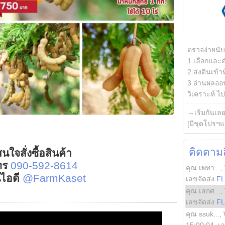
ตรวจง่ายนั
1.เลือกและ
2.ส่งดินเข้า
3.อ่านผลออน
วิเคราะห์ ไปต
→เริ่มกันเล
[มีชุดโปรฯแ
ติดตามสิ
นใจสั่งซื้อสินค้า
ทร
090-592-8614
คุณ เพทา...
,
์ไอดี
@FarmKaset
เลขจัดส่ง
F
คุณ เสกศ...
,
เลขจัดส่ง
F
คุณ ssuk...
,
15:00:04
, เ