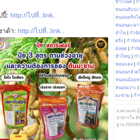
ข้าวโพด
|
ก
หนอนสับปะ
ปปี้:
http://ไปที่..link..
หนอนพริกไ
หนอนมะนา
าซาด้า:
http://ไปที่..link..
ลำไย
|
กำจัด
ฝรั่ง
|
กำจัด
มังคุด
|
กำจั
หัวใหญ่
|
กำ
หอมแดง
|
ก
หนอนกล้วยไ
หนอนน้อยห
หนอนเงาะ
|
มะขาม
|
กำ
iLab.work ผู
อาหารใน ดิน
ฐาน ISO/IE