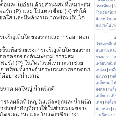
ตอและใบอ่อน ด้วยส่วนผสมที่เหมาะสม
กระเทียม
|
อรัส (P) และ โปแตสเซียม (K) ทำให้
โรคจุดสนิมก
สดใส และมีพลังงานมากพร้อมเติบโต
น้อยหน่าดอก
มะม่วงใบไห
่งการเจริญเติบโตของรากและการออกดอก
ย
กำจัดเพลี้ยต
้างขึ้นเพื่อช่วยเร่งการเจริญเติบโตของราก
มันสำปะหลั
ารออกดอกของต้นมะขาม การผสม
ยางพารา
|
เ
อรัส (P) ในสัดส่วนที่เหมาะสมช่วย
เพลี้ยปาล์มน
าก พร้อมทั้งกระตุ้นกระบวนการออกดอก
เหลือง
|
เพลี
ี่ดีอย่างสม่ำเสมอ
มะนาว
|
เพล
เพลี้ยหน่อไม้
ยขนาด ผลใหญ่ น้ำหนักดี
มังคุด
|
เพลี้
เพลี้ยกระเที
การผลผลิตที่ใหญ่ในแต่ละลูกและน้ำหนัก
เทศ
|
เพลี้ย
ป็นตัวช่วยสำคัญที่ควรใช้ในช่วงระยะขยาย
น้อยหน่า
|
เ
ตรเจน (N) และ โปแตสเซียม (K)
|
เพลี้ยมะข