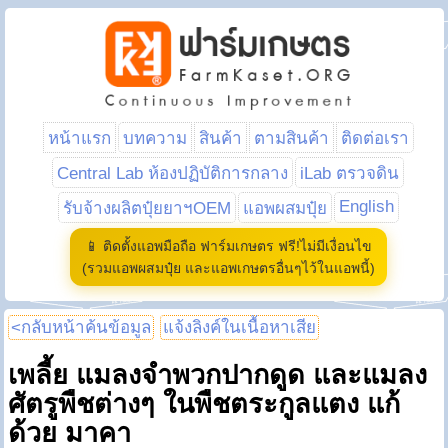
หน้าแรก
บทความ
สินค้า
ตามสินค้า
ติดต่อเรา
Central Lab ห้องปฏิบัติการกลาง
iLab ตรวจดิน
English
รับจ้างผลิตปุ๋ยยาฯOEM
แอพผสมปุ๋ย
📱 ติดตั้งแอพมือถือ ฟาร์มเกษตร ฟรี!ไม่มีเงื่อนไข
(รวมแอพผสมปุ๋ย และแอพเกษตรอื่นๆไว้ในแอพนี้)
<กลับหน้าค้นข้อมูล
แจ้งลิงค์ในเนื้อหาเสีย
เพลี้ย แมลงจำพวกปากดูด และแมลง
ศัตรูพืชต่างๆ ในพืชตระกูลแตง แก้
ด้วย มาคา