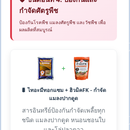
กำจัดศัตรูพืช
ป้องกันโรคพืช แมลงศัตรูพืช และวัชพืช เพื่อ
ผลผลิตที่สมบูรณ์
+
🐛 ไทอะมีทอกแซม + ฮิวมิคFK - กำจัด
แมลงปากดูด
สารอินทรีย์ป้องกันกำจัดเพลี้ยทุก
ชนิด แมลงปากดูด หนอนชอนใบ
และโล่ปลาดาว