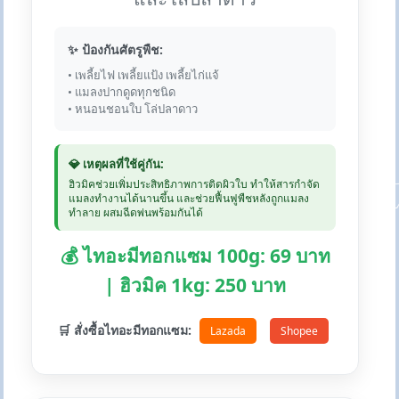
✨ ป้องกันศัตรูพืช:
• เพลี้ยไฟ เพลี้ยแป้ง เพลี้ยไก่แจ้
• แมลงปากดูดทุกชนิด
• หนอนชอนใบ โล่ปลาดาว
💎 เหตุผลที่ใช้คู่กัน:
ฮิวมิคช่วยเพิ่มประสิทธิภาพการติดผิวใบ ทำให้สารกำจัด
แมลงทำงานได้นานขึ้น และช่วยฟื้นฟูพืชหลังถูกแมลง
ทำลาย ผสมฉีดพ่นพร้อมกันได้
💰 ไทอะมีทอกแซม 100g: 69 บาท
| ฮิวมิค 1kg: 250 บาท
🛒 สั่งซื้อไทอะมีทอกแซม:
Lazada
Shopee