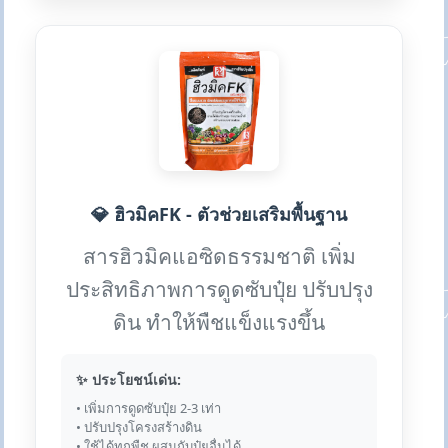
💎 ฮิวมิคFK - ตัวช่วยเสริมพื้นฐาน
สารฮิวมิคแอซิดธรรมชาติ เพิ่ม
ประสิทธิภาพการดูดซับปุ๋ย ปรับปรุง
ดิน ทำให้พืชแข็งแรงขึ้น
✨ ประโยชน์เด่น:
• เพิ่มการดูดซับปุ๋ย 2-3 เท่า
• ปรับปรุงโครงสร้างดิน
• ใช้ได้ทุกพืช ผสมกับปุ๋ยอื่นได้