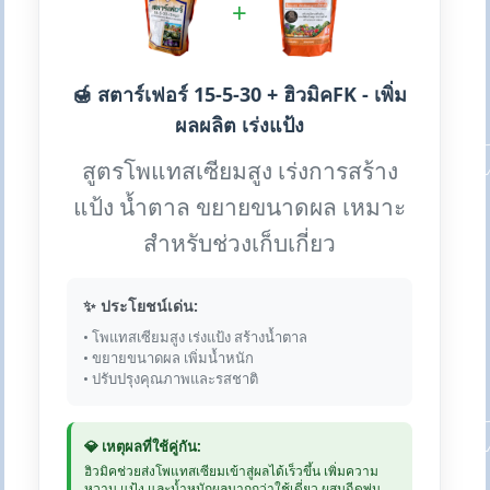
+
🍯 สตาร์เฟอร์ 15-5-30 + ฮิวมิคFK - เพิ่ม
ผลผลิต เร่งแป้ง
สูตรโพแทสเซียมสูง เร่งการสร้าง
แป้ง น้ำตาล ขยายขนาดผล เหมาะ
สำหรับช่วงเก็บเกี่ยว
✨ ประโยชน์เด่น:
• โพแทสเซียมสูง เร่งแป้ง สร้างน้ำตาล
• ขยายขนาดผล เพิ่มน้ำหนัก
• ปรับปรุงคุณภาพและรสชาติ
💎 เหตุผลที่ใช้คู่กัน:
ฮิวมิคช่วยส่งโพแทสเซียมเข้าสู่ผลได้เร็วขึ้น เพิ่มความ
หวาน แป้ง และน้ำหนักผลมากกว่าใช้เดี่ยว ผสมฉีดพ่น