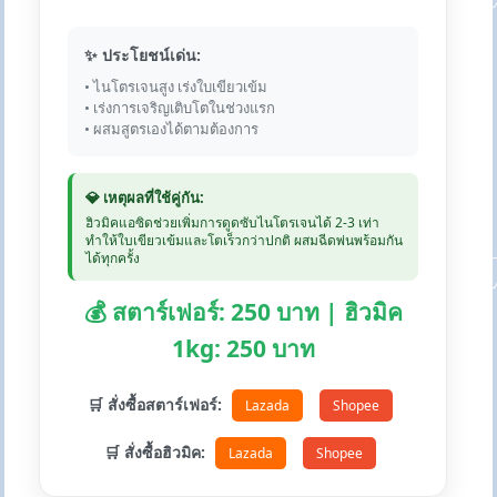
✨ ประโยชน์เด่น:
• ไนโตรเจนสูง เร่งใบเขียวเข้ม
• เร่งการเจริญเติบโตในช่วงแรก
• ผสมสูตรเองได้ตามต้องการ
💎 เหตุผลที่ใช้คู่กัน:
ฮิวมิคแอซิดช่วยเพิ่มการดูดซับไนโตรเจนได้ 2-3 เท่า
ทำให้ใบเขียวเข้มและโตเร็วกว่าปกติ ผสมฉีดพ่นพร้อมกัน
ได้ทุกครั้ง
💰 สตาร์เฟอร์: 250 บาท | ฮิวมิค
1kg: 250 บาท
🛒 สั่งซื้อสตาร์เฟอร์:
Lazada
Shopee
🛒 สั่งซื้อฮิวมิค:
Lazada
Shopee