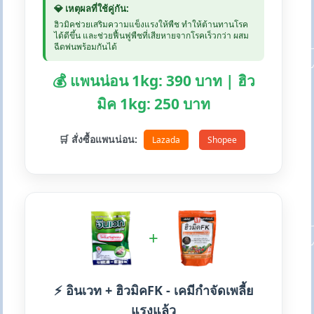
💎 เหตุผลที่ใช้คู่กัน:
ฮิวมิคช่วยเสริมความแข็งแรงให้พืช ทำให้ต้านทานโรค
ได้ดีขึ้น และช่วยฟื้นฟูพืชที่เสียหายจากโรคเร็วกว่า ผสม
ฉีดพ่นพร้อมกันได้
💰 แพนน่อน 1kg: 390 บาท | ฮิว
มิค 1kg: 250 บาท
🛒 สั่งซื้อแพนน่อน:
Lazada
Shopee
+
⚡ อินเวท + ฮิวมิคFK - เคมีกำจัดเพลี้ย
แรงแล้ว