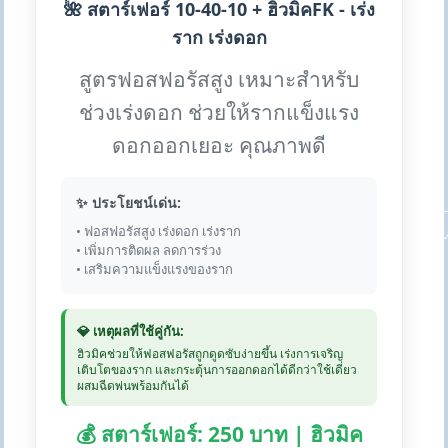
🌺 สตาร์เฟอร์ 10-40-10 + ฮิวมิคFK - เร่ง
ราก เร่งดอก
สูตรฟอสฟอรัสสูง เหมาะสำหรับ
ช่วงเร่งดอก ช่วยให้รากแข็งแรง
ดอกออกเยอะ คุณภาพดี
✨ ประโยชน์เด่น:
• ฟอสฟอรัสสูง เร่งดอก เร่งราก
• เพิ่มการติดผล ลดการร่วง
• เสริมความแข็งแรงของราก
💎 เหตุผลที่ใช้คู่กัน:
ฮิวมิคช่วยให้ฟอสฟอรัสถูกดูดซับง่ายขึ้น เร่งการเจริญ
เติบโตของราก และกระตุ้นการออกดอกได้ดีกว่าใช้เดี่ยว
ผสมฉีดพ่นพร้อมกันได้
💰 สตาร์เฟอร์: 250 บาท | ฮิวมิค