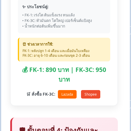
✨ ประโยชน์คู่:
• FK-1: เร่งโต ต้นแข็งแรง ทนแล้ง
• FK-3C: หัวมันดก โตใหญ่ เปอร์เซ็นต์แป้งสูง
• น้ำหนักต่อต้นเพิ่มขึ้นมาก
⏰ ช่วงเวลาการใช้:
FK-1: หลังปลูก 1-4 เดือน และเมื่อมันใบเหลือง
FK-3C: อายุ 6-10 เดือน และก่อนขุด 2-3 เดือน
💰 FK-1: 890 บาท | FK-3C: 950
บาท
🛒 สั่งซื้อ FK-3C:
Lazada
Shopee
🛡️ ขั้นตอนที่ 4: ป้องกันและ