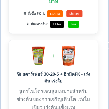
บาท
🛒 สั่งซื้อ FK-1:
Lazada
Shopee
📱 ช่องทางอื่น:
TikTok
Line
+
🚀 สตาร์เฟอร์ 30-20-5 + ฮิวมิคFK - เร่ง
ต้น เร่งใบ
สูตรไนโตรเจนสูง เหมาะสำหรับ
ช่วงต้นของการเจริญเติบโต เร่งใบ
เขียว เร่งต้นแข็งแรง