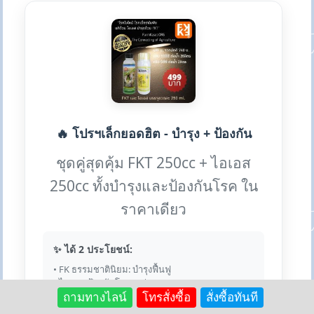
🔥 โปรฯเล็กยอดฮิต - บำรุง + ป้องกัน
ชุดคู่สุดคุ้ม FKT 250cc + ไอเอส
250cc ทั้งบำรุงและป้องกันโรค ใน
ราคาเดียว
✨ ได้ 2 ประโยชน์:
• FK ธรรมชาตินิยม: บำรุงฟื้นฟู
• ไอเอส: ป้องกันโรคราต่างๆ
• ผสมน้ำได้รวม 100 ลิตร
ถามทางไลน์
โทรสั่งซื้อ
สั่งซื้อทันที