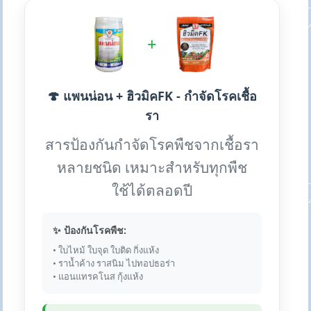
+
🍄 แพนน่อน + ฮิวมิคFK - กำจัดโรคเชื้อ
รา
สารป้องกันกำจัดโรคพืชจากเชื้อรา
หลายชนิด เหมาะสำหรับทุกพืช
ใช้ได้ตลอดปี
✨ ป้องกันโรคพืช:
• ใบไหม้ ใบจุด ใบติด กิ่งแห้ง
• ราน้ำค้าง ราสนิม ไปทอปธอร่า
• แอนแทรคโนส กุ้งแห้ง