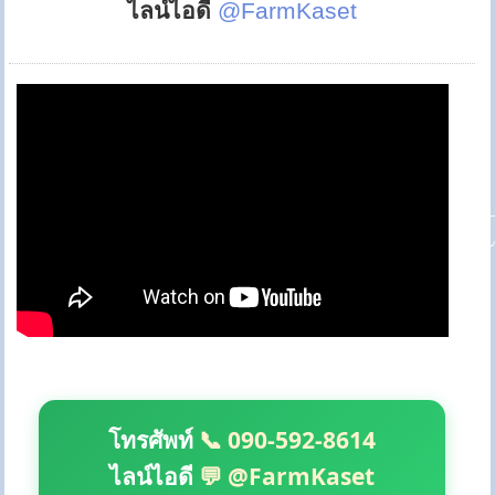
ไลน์ไอดี
@FarmKaset
โทรศัพท์
📞 090-592-8614
ไลน์ไอดี
💬 @FarmKaset