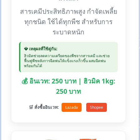
สารเคมีประสิทธิภาพสูง กำจัดเพลี้ย
ทุกชนิด ใช้ได้ทุกพืช สำหรับการ
ระบาดหนัก
💎 เหตุผลที่ใช้คู่กัน:
ฮิวมิคช่วยลดความเครียดของพืชจากสารเคมี และช่วย
ฟื้นฟูพืชหลังการฉีดพ่นให้แข็งแรงเร็วขึ้น ผสมฉีดพ่น
พร้อมกันได้
💰 อินเวท: 250 บาท | ฮิวมิค 1kg:
250 บาท
🛒 สั่งซื้ออินเวท:
Lazada
Shopee