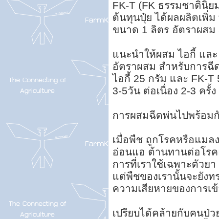
FK-T (FK ธรรมชาตินิยม
ต้นทุนปุ๋ย ได้ผลผลิตเพิ่ม 
ขนาด 1 ลิตร อัตราผสม 5
แนะนำให้ผสม ไอกี้ และ
อัตราผสม สำหรับการฉีด
ไอกี้ 25 กรัม และ FK-T 
3-5วัน ต่อเนื่อง 2-3 ครั้
การผสมฉีดพ่นไปพร้อมกั
เมื่อพืช ถูกโรคหรือแมล
อ่อนแอ ต้านทานต่อโรคแ
การที่เราใช้เฉพาะตัวย
แต่พืชของเรานั้นจะยังทร
ความเสียหายของการเข
เปรียบได้คล้ายกับคนป่