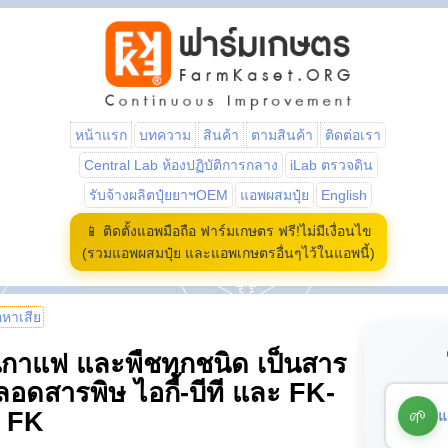
หน้าแรก
บทความ
สินค้า
ตามสินค้า
ติดต่อเรา
Central Lab ห้องปฏิบัติการกลาง
iLab ตรวจดิน
รับจ้างผลิตปุ๋ยยาฯOEM
แอพผสมปุ๋ย
English
📱 ติดตั้งแอพมือถือ ฟาร์มเกษตร ฟรี!ไม่มีเงื่อนไข
(รวมแอพผสมปุ๋ย และแอพเกษตรอื่นๆไว้ในแอพนี้)
้อหาเสีย
กาแฟ และพืชทุกชนิด เป็นสาร
อดสารพิษ ไอกี้-บีที และ FK-
🌱
แ
ย FK