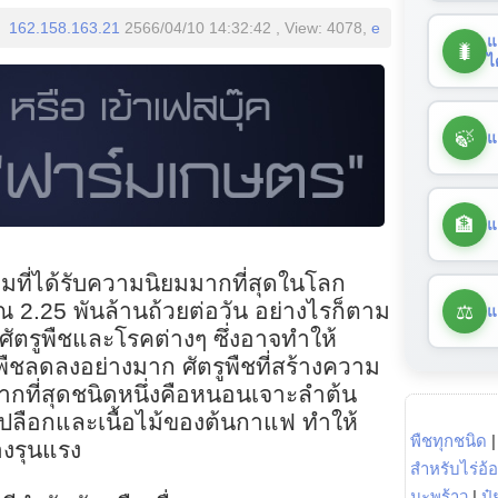
162.158.163.21
2566/04/10 14:32:42 , View: 4078,
e
แ
🐛
ไ
🍃
แ
🏦
แ
ื่มที่ได้รับความนิยมมากที่สุดในโลก
⚖️
2.25 พันล้านถ้วยต่อวัน อย่างไรก็ตาม
แ
ศัตรูพืชและโรคต่างๆ ซึ่งอาจทำให้
ลดลงอย่างมาก ศัตรูพืชที่สร้างความ
ากที่สุดชนิดหนึ่งคือหนอนเจาะลำต้น
นเปลือกและเนื้อไม้ของต้นกาแฟ ทำให้
พืชทุกชนิด
างรุนแรง
สำหรับไร่อ้
มะพร้าว
|
ปุ