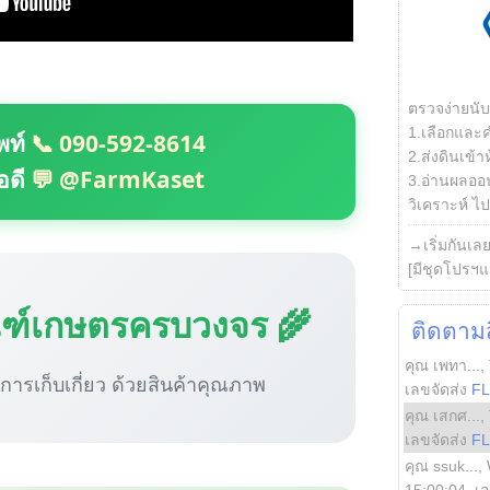
ตรวจง่ายนั
1.เลือกและ
พท์
📞 090-592-8614
2.ส่งดินเข้า
อดี
💬 @FarmKaset
3.อ่านผลออน
วิเคราะห์ ไปต
→เริ่มกันเล
[มีชุดโปรฯแ
ณฑ์เกษตรครบวงจร 🌾
ติดตามสิ
คุณ เพทา...
,
ู่การเก็บเกี่ยว ด้วยสินค้าคุณภาพ
เลขจัดส่ง
F
คุณ เสกศ...
,
เลขจัดส่ง
F
คุณ ssuk...
,
15:00:04
, เ