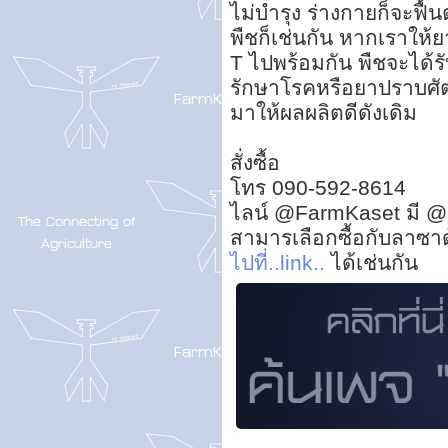
ไม่บำรุง ร่างกายก็จะฟื้
พืชก็เช่นกัน หากเราให
T ไปพร้อมกัน พืชจะได้ร
รักษาโรคหรือยาปราบศัตรู
มาให้ผลผลิตดีดังเดิม
สั่งซื้อ
โทร 090-592-8614
ไลน์ @FarmKaset มี @
สามารเลือกซื้อกับลาซา
ไปที่..link..
ได้เช่นกัน