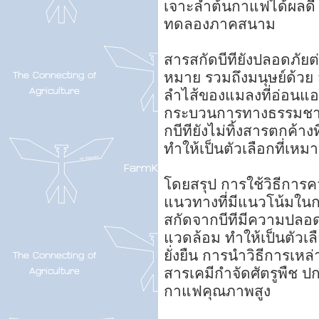
เจาะลำต้นกาแฟได้ผลดี
ทดลองภาคสนาม
สารสกัดบีทียังปลอดภัยต่อ
หมาย รวมถึงมนุษย์ด้วย
ลำไส้ของแมลงที่อ่อนแ
กระบวนการทางธรรมชาติ
กบีทียังไม่ทิ้งสารตกค้
ทำให้เป็นตัวเลือกที่เ
โดยสรุป การใช้วิธีการคว
แนวทางที่มีแนวโน้มใน
สกัดจากบีทีมีความปลอดภ
แวดล้อม ทำให้เป็นตัวเ
ยั่งยืน การนำวิธีการเห
สารเคมีกำจัดศัตรูพืช ป
กาแฟคุณภาพสูง