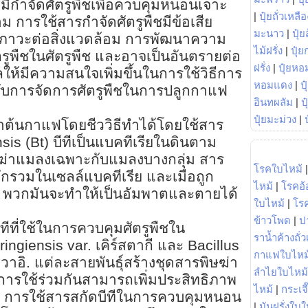
มีกำจัดศัตรูพืชเพื่อควบคุมหนอนเจาะ
|
ปุ๋ยถั่วเหลือ
 การใช้สารกำจัดศัตรูพืชมีข้อเสีย
มะนาว
|
ปุ๋ย
ภาวะต่อสิ่งแวดล้อม การพัฒนาความ
ไม้ฝรั่ง
|
ปุ๋ย
รูพืชในศัตรูพืช และอาจเป็นอันตรายต่อ
ฝรั่ง
|
ปุ๋ยหอ
ให้มีความสนใจเพิ่มขึ้นในการใช้วิธีการ
หอมแดง
|
ป
บการจัดการศัตรูพืชในการปลูกกาแฟ
อินทผลัม
|
ป
ปุ๋ยมะม่วง
|
้นกาแฟโดยชีววิธีทำได้โดยใช้สาร
nsis (Bt) บีทีเป็นแบคทีเรียในดินตาม
ษฆ่าแมลงเฉพาะกับแมลงบางกลุ่ม สาร
โรคใบไหม้
ผลึกรวมในเซลล์แบคทีเรีย และเมื่อถูก
ไหม้
|
โรคอ้
ป พวกมันจะทำให้เป็นอัมพาตและตายได้
ใบไหม้
|
โร
ข้าวโพด
|
ป
ทีที่ใช้ในการควบคุมศัตรูพืชใน
ราน้ำค้างถั่
ingiensis var. เคิร์สตากี และ Bacillus
กาแฟใบไหม
วาอิ. แต่ละสายพันธุ์สร้างชุดสารพิษฆ่า
ลำไยใบไหม้
การใช้ร่วมกันสามารถเพิ่มประสิทธิภาพ
ไหม้
|
กระเจ
้ การใช้สารสกัดบีทีในการควบคุมหนอน
|
มันฝรั่งใบใ