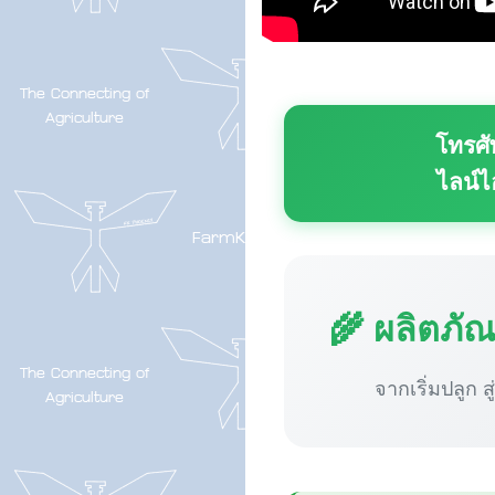
โทรศั
ไลน์ไ
🌾 ผลิตภั
จากเริ่มปลูก ส