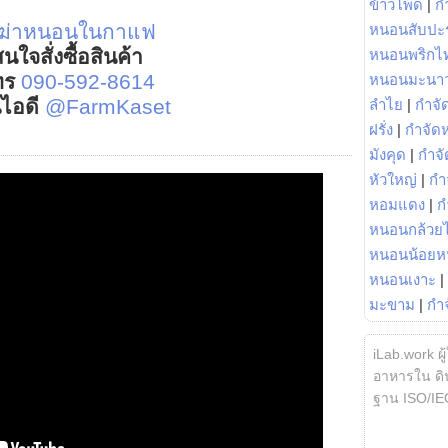
ข้าวโพด
|
ก
ฆ่าหนอนในกาแฟ
หนอนสับปะ
นใจสั่งซื้อสินค้า
หนอนพริกไ
ทร
090-592-8614
หนอนมะนา
์ไอดี
@FarmKaset
ลำไย
|
กำจัด
ฝรั่ง
|
กำจัด
มังคุด
|
กำจั
หัวใหญ่
|
กำ
หอมแดง
|
ก
หนอนกล้วยไ
หนอนน้อยห
หนอนเงาะ
|
มะขาม
|
กำ
iLab.work ผู
อาหารใน ดิน
ฐาน ISO/IE