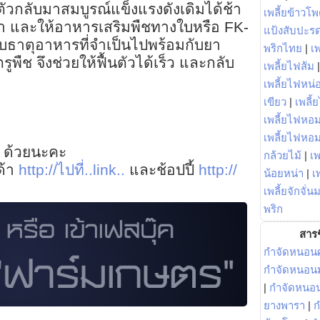
นตัวกลับมาสมบูรณ์แข็งแรงดังเดิมได้ช้า
เพลี้ยข้าวโ
้ยา และให้อาหารเสริมพืชทางใบหรือ FK-
แป้งสับปะร
ับธาตุอาหารที่จำเป็นไปพร้อมกับยา
พริกไทย
|
เ
พืช จึงช่วยให้ฟื้นตัวได้เร็ว และกลับ
เพลี้ยไฟส้ม
เพลี้ยไฟหน่อ
เขียว
|
เพลี้
เพลี้ยไฟหอม
เพลี้ยไฟหอ
 ด้วยนะคะ
กล้วยไม้
|
เพ
ด้า
http://ไปที่..link..
และช้อปปี้
http://
น้อยหน่า
|
เ
เพลี้ยจักจั่น
พริก
สารช
กำจัดหนอนศ
กำจัดหนอนม
|
กำจัดหนอ
ยางพารา
|
ก