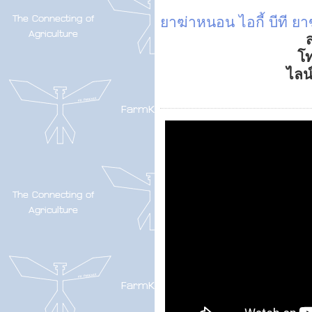
ยาฆ่าหนอน
ไอกี้ บีที
ยา
ส
โ
ไลน