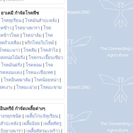
ยาเคมี กำจัดโรคพืช
|
โรคทุเรียน
|
โรคมันสำปะหลัง
|
รคข้าว
|
โรคยางพารา
|
โรค
รคข้าวโพด
|
โรคปาล์ม
|
โรค
รคถั่วเหลือง
|
พริกไทยใบไหม้
|
โรคมะนาว
|
โรคส้ม
|
โรคลำไย
|
คหน่อไม้ฝรั่ง
|
โรคกระเจี๊ยบเขียว
|
โรคมันฝรั่ง
|
โรคหอม
|
โรค
โรคหอมแดง
|
โรคมะเขือเทศ
|
|
โรคอินทผาลัม
|
โรคน้อยหน่า
|
รคเงาะ
|
โรคมะม่วง
|
โรคมะขาม
อินทรีย์ กำจัดเพลี้ยต่างๆ
่างๆทุกชนิด
|
เพลี้ยไก่แจ้ทุเรียน
|
ันสำปะหลัง
|
เพลี้ยอ้อย
|
เพลี้ยศัตรู
ยแป้งยางพารา
|
เพลี้ยศัตรูมะพร้าว
|