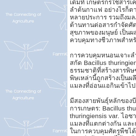
เดิมที เกษตรกรใช้สารเค
ลำต้นกาแฟ อย่างไรก็ตาม
หลายประการ รวมถึงมล
ต้านทานต่อสารกำจัดศัต
สุขภาพของมนุษย์ เป็นผล
ควบคุมทางชีวภาพสำหรั
การควบคุมหนอนเจาะลำต
สกัด Bacillus thuringie
ธรรมชาติที่สร้างสารพิ
พิษเหล่านี้ถูกสร้างเป็น
แมลงที่อ่อนแอกินเข้าไ
มีสองสายพันธุ์หลักของบี
การเกษตร: Bacillus thur
thuringiensis var. ไอซา
แมลงที่แตกต่างกัน และ
ในการควบคุมศัตรูพืชได