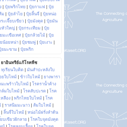
ง
|
ปุ๋ยพริกไทย
|
ปุ๋ยกาแฟ
|
ปุ๋ย
ส้ม
|
ปุ๋ยลำไย
|
ปุ๋ยลิ้นจี่
|
ปุ๋ยหน่อ
กระเจี๊ยบเขียว
|
ปุ๋ยมังคุด
|
ปุ๋ยมัน
มหัวใหญ่
|
ปุ๋ยกระเทียม
|
ปุ๋ย
ุ๋ยมะเขือเทศ
|
ปุ๋ยกล้วยไม้
|
ปุ๋ย
ุ๋ยน้อยหน่า
|
ปุ๋ยชมพู่
|
ปุ๋ยเงาะ
|
ปุ๋ยมะขาม
|
ปุ๋ยพริก
ยาอินทรีย์แก้โรคพืช
|
ทุเรียนใบติด
|
มันสำปะหลังใบ
อยใบไหม้
|
ข้าวใบไหม้
|
ยางพารา
คมะพร้าวใบไหม้
|
โรคราน้ำค้าง
าล์มใบไหม้
|
โรคสับปะรด
|
โรค
วเหลือง
|
พริกไทยใบไหม้
|
โรค
้
|
ราสนิมมะนาว
|
ส้มใบไหม้
|
|
ลิ้นจี่ใบไหม้
|
หน่อไม้ฝรั่งลำต้น
ี๊ยบเขียวฝักลาย
|
โรคใบจุดมังคุด
หม้
|
โรคหอมเลื้อย
|
โรคใบจุด