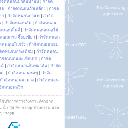
ำจัดหนอนปาล์มน้ำมัน
|
กำจัด
รด
|
กำจัดหนอนถั่วเหลือง
|
กำจัด
ทย
|
กำจัดหนอนกาแฟ
|
กำจัด
ว
|
กำจัดหนอนส้ม
|
กำจัดหนอน
หนอนลิ้นจี่
|
กำจัดหนอนหน่อไม้
หนอนกระเจี๊ยบเขียว
|
กำจัดหนอน
ดหนอนมันฝรั่ง
|
กำจัดหนอนหอม
จัดหนอนกระเทียม
|
กำจัดหนอน
ำจัดหนอนมะเขือเทศ
|
กำจัด
ม้
|
กำจัดหนอนอินทผาลัม
|
กำจัด
น่า
|
กำจัดหนอนชมพู่
|
กำจัด
กำจัดหนอนมะม่วง
|
กำจัดหนอน
จัดหนอนพริก
้ใช้บริการตรวจวิเคราะห์ค่าธาตุ
 น้ำ ปุ๋ย พืช กากอุตสาหกรรม มาต
C 17025