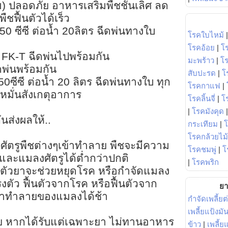
) ปลอดภัย อาหารเสริมพืชชั้นเลิศ ลด
พืชฟื้นตัวได้เร็ว
0 ซีซี ต่อน้ำ 20ลิตร ฉีดพ่นทางใบ
โรคใบไหม้
โรคอ้อย
|
โ
 FK-T ฉีดพ่นไปพร้อมกัน
มะพร้าว
|
โ
พ่นพร้อมกัน
สับปะรด
|
โ
50ซีซี ต่อน้ำ 20 ลิตร ฉีดพ่นทางใบ ทุก
โรคกาแฟ
|
ง หมั่นสังเกตุอาการ
โรคลิ้นจี่
|
โร
|
โรคมังคุด
นส่งผลให้..
กระเทียม
|
โรคกล้วยไม้
งศัตรูพืชต่างๆเข้าทำลาย พืชจะมีความ
โรคชมพู่
|
โ
ละแมลงศัตรูได้ต่ำกว่าปกติ
|
โรคพริก
า ตัวยาจะช่วยหยุดโรค หรือกำจัดแมลง
งตัว ฟื้นตัวจากโรค หรือฟื้นตัวจาก
ยา
้าทำลายของแมลงได้ช้า
กำจัดเพลี้ยต
เพลี้ยแป้งม
วย หากได้รับแต่เฉพาะยา ไม่ทานอาหาร
ข้าว
|
เพลี้