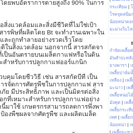
 โดยพบอัตราการตายสูงถึง 90% ในการ
กระเทียม
|
โรคจุดสนิมก
น้อยหน่าดอก
สิ่งแวดล้อมและสิ่งมีชีวิตที่ไม่ใช่เป้า
มะม่วงใบไห
 สารพิษที่ผลิตโดย Bt จะทำงานเฉพาะใน
อและถูกทำลายอย่างรวดเร็วโดย
ย
ในสิ่งแวดล้อม นอกจากนี้ สารสกัดจา
กำจัดเพลี้ยต
างที่เป็นอันตรายบนเมล็ดกาแฟหรือในดิน
มันสำปะหลั
หมาะสำหรับการปลูกกาแฟออร์แกนิก
ยางพารา
|
เ
เพลี้ยปาล์มน
บคุมโดยชีววิธี เช่น สารสกัดบีที เป็น
เหลือง
|
เพลี
การจัดการศัตรูพืชในการปลูกกาแฟ สาร
มะนาว
|
เพล
ัย มีประสิทธิภาพ และเป็นมิตรต่อสิ่ง
เพลี้ยหน่อไม้
ลือกที่เหมาะสำหรับการปลูกกาแฟอย่าง
มังคุด
|
เพลี้
ล่านี้มาใช้ เกษตรกรสามารถลดการพึ่งพา
เพลี้ยกระเที
กป้องพืชผลจากศัตรูพืช และผลิตเมล็ด
เทศ
|
เพลี้ย
น้อยหน่า
|
เ
|
เพลี้ยมะข