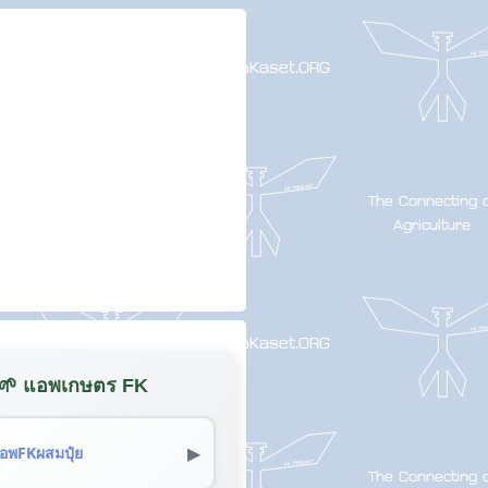
🌱 แอพเกษตร FK
▶
อพFKผสมปุ๋ย