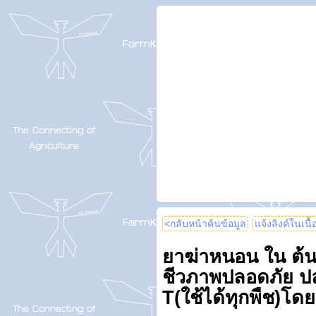
<กลับหน้าค้นข้อมูล
แจ้งลิงค์ในเนื
ยาฆ่าหนอน ใน ต้น
ชีวภาพปลอดภัย ปล
T(ใช้ได้ทุกพืช)โด