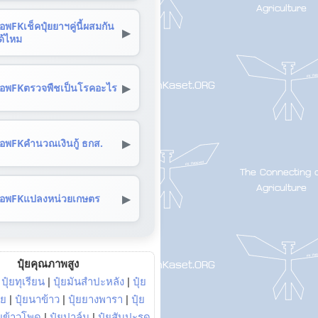
อพFKเช็คปุ๋ยยาฯคู่นี้ผสมกัน
▶
ด้ไหม
▶
อพFKตรวจพืชเป็นโรคอะไร
▶
อพFKคำนวณเงินกู้ ธกส.
▶
อพFKแปลงหน่วยเกษตร
ปุ๋ยคุณภาพสูง
|
ปุ๋ยทุเรียน
|
ปุ๋ยมันสำปะหลัง
|
ปุ๋ย
อย
|
ปุ๋ยนาข้าว
|
ปุ๋ยยางพารา
|
ปุ๋ย
๋ยข้าวโพด
|
ปุ๋ยปาล์ม
|
ปุ๋ยสับปะรด