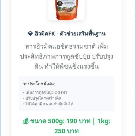
💎 ฮิวมิคFK - ตัวช่วยเสริมพื้นฐาน
สารฮิวมิคแอซิดธรรมชาติ เพิ่ม
ประสิทธิภาพการดูดซับปุ๋ย ปรับปรุง
ดิน ทำให้พืชแข็งแรงขึ้น
✨ ประโยชน์เด่น:
• เพิ่มการดูดซับปุ๋ย 2-3 เท่า
• ปรับปรุงโครงสร้างดิน
• ใช้ได้ทุกพืช ผสมกับปุ๋ยอื่นได้
💰 ขนาด 500g: 190 บาท | 1kg:
250 บาท