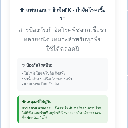
🍄 แพนน่อน + ฮิวมิคFK - กำจัดโรคเชื้อ
รา
สารป้องกันกำจัดโรคพืชจากเชื้อรา
หลายชนิด เหมาะสำหรับทุกพืช
ใช้ได้ตลอดปี
✨ ป้องกันโรคพืช:
• ใบไหม้ ใบจุด ใบติด กิ่งแห้ง
• ราน้ำค้าง ราสนิม ไปทอปธอร่า
• แอนแทรคโนส กุ้งแห้ง
💎 เหตุผลที่ใช้คู่กัน:
ฮิวมิคช่วยเสริมความแข็งแรงให้พืช ทำให้ต้านทานโรค
ได้ดีขึ้น และช่วยฟื้นฟูพืชที่เสียหายจากโรคเร็วกว่า ผสม
ฉีดพ่นพร้อมกันได้