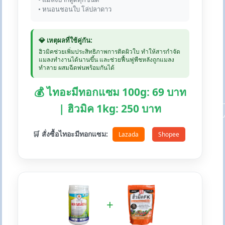
• หนอนชอนใบ โล่ปลาดาว
💎 เหตุผลที่ใช้คู่กัน:
ฮิวมิคช่วยเพิ่มประสิทธิภาพการติดผิวใบ ทำให้สารกำจัด
แมลงทำงานได้นานขึ้น และช่วยฟื้นฟูพืชหลังถูกแมลง
ทำลาย ผสมฉีดพ่นพร้อมกันได้
💰 ไทอะมีทอกแซม 100g: 69 บาท
| ฮิวมิค 1kg: 250 บาท
🛒 สั่งซื้อไทอะมีทอกแซม:
Lazada
Shopee
+