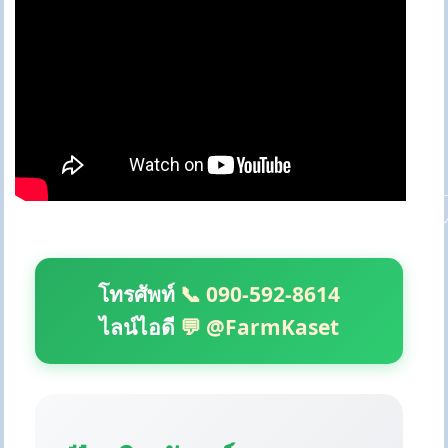
โทรศัพท์
📞 090-592-8614
ไลน์ไอดี
💬 @FarmKaset