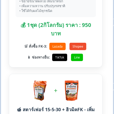
• ขยายขนาดผลไม้ เพิ่มน้ำหนัก
• เพิ่มความหวาน ปรับปรุงรสชาติ
• ใช้ได้กับผลไม้ทุกชนิด
💰 1ชุด (2กิโลกรัม) ราคา : 950
บาท
🛒 สั่งซื้อ FK-3:
Lazada
Shopee
📱 ช่องทางอื่น:
TikTok
Line
+
🍯 สตาร์เฟอร์ 15-5-30 + ฮิวมิคFK - เพิ่ม