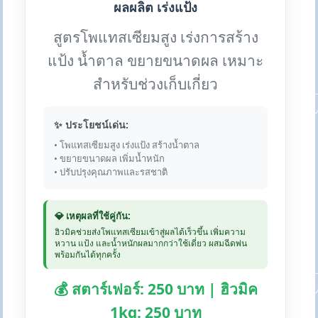
ผลผลิต เร่งแป้ง
สูตรโพแทสเซียมสูง เร่งการสร้าง
แป้ง น้ำตาล ขยายขนาดผล เหมาะ
สำหรับช่วงเก็บเกี่ยว
✨ ประโยชน์เด่น:
• โพแทสเซียมสูง เร่งแป้ง สร้างน้ำตาล
• ขยายขนาดผล เพิ่มน้ำหนัก
• ปรับปรุงคุณภาพและรสชาติ
💎 เหตุผลที่ใช้คู่กัน:
ฮิวมิคช่วยส่งโพแทสเซียมเข้าสู่ผลได้เร็วขึ้น เพิ่มความ
หวาน แป้ง และน้ำหนักผลมากกว่าใช้เดี่ยว ผสมฉีดพ่น
พร้อมกันได้ทุกครั้ง
💰 สตาร์เฟอร์: 250 บาท | ฮิวมิค
1kg: 250 บาท