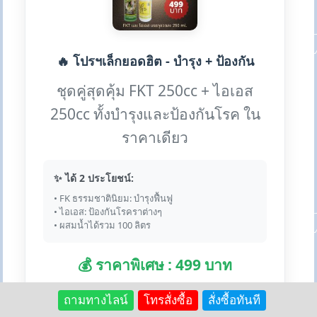
🔥 โปรฯเล็กยอดฮิต - บำรุง + ป้องกัน
ชุดคู่สุดคุ้ม FKT 250cc + ไอเอส
250cc ทั้งบำรุงและป้องกันโรค ใน
ราคาเดียว
✨ ได้ 2 ประโยชน์:
• FK ธรรมชาตินิยม: บำรุงฟื้นฟู
• ไอเอส: ป้องกันโรคราต่างๆ
• ผสมน้ำได้รวม 100 ลิตร
💰 ราคาพิเศษ : 499 บาท
(ปกติ 740 บาท ประหยัด 241 บาท!)
ถามทางไลน์
โทรสั่งซื้อ
สั่งซื้อทันที