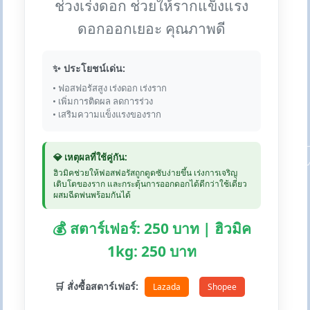
ช่วงเร่งดอก ช่วยให้รากแข็งแรง
ดอกออกเยอะ คุณภาพดี
✨ ประโยชน์เด่น:
• ฟอสฟอรัสสูง เร่งดอก เร่งราก
• เพิ่มการติดผล ลดการร่วง
• เสริมความแข็งแรงของราก
💎 เหตุผลที่ใช้คู่กัน:
ฮิวมิคช่วยให้ฟอสฟอรัสถูกดูดซับง่ายขึ้น เร่งการเจริญ
เติบโตของราก และกระตุ้นการออกดอกได้ดีกว่าใช้เดี่ยว
ผสมฉีดพ่นพร้อมกันได้
💰 สตาร์เฟอร์: 250 บาท | ฮิวมิค
1kg: 250 บาท
🛒 สั่งซื้อสตาร์เฟอร์:
Lazada
Shopee