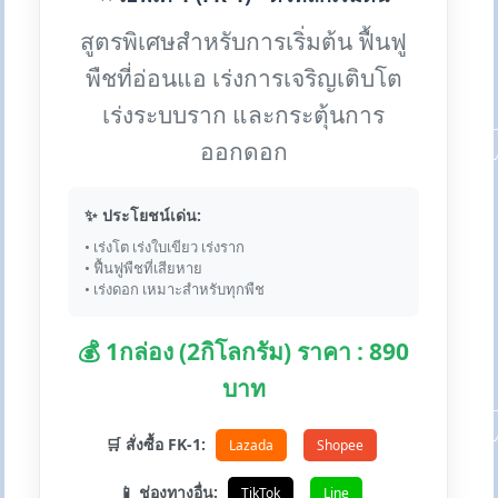
สูตรพิเศษสำหรับการเริ่มต้น ฟื้นฟู
พืชที่อ่อนแอ เร่งการเจริญเติบโต
เร่งระบบราก และกระตุ้นการ
ออกดอก
✨ ประโยชน์เด่น:
• เร่งโต เร่งใบเขียว เร่งราก
• ฟื้นฟูพืชที่เสียหาย
• เร่งดอก เหมาะสำหรับทุกพืช
💰 1กล่อง (2กิโลกรัม) ราคา : 890
บาท
🛒 สั่งซื้อ FK-1:
Lazada
Shopee
📱 ช่องทางอื่น:
TikTok
Line