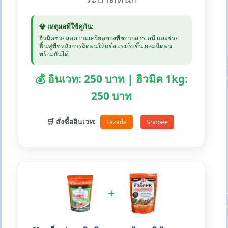
💎 เหตุผลที่ใช้คู่กัน:
ฮิวมิคช่วยลดความเครียดของพืชจากสารเคมี และช่วย
ฟื้นฟูพืชหลังการฉีดพ่นให้แข็งแรงเร็วขึ้น ผสมฉีดพ่น
พร้อมกันได้
💰 อินเวท: 250 บาท | ฮิวมิค 1kg:
250 บาท
🛒 สั่งซื้ออินเวท:
Lazada
Shopee
+