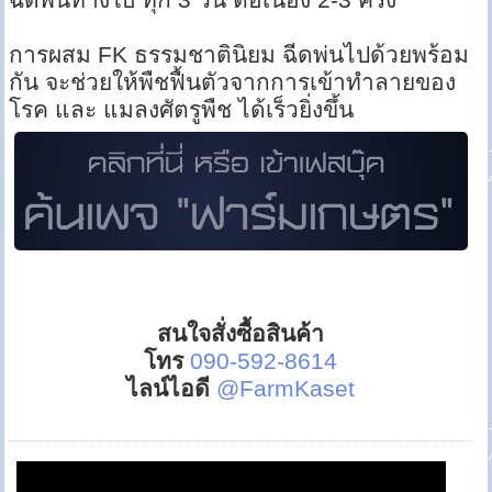
การผสม FK ธรรมชาตินิยม ฉีดพ่นไปด้วยพร้อม
กัน จะช่วยให้พืชฟื้นตัวจากการเข้าทำลายของ
โรค และ แมลงศัตรูพืช ได้เร็วยิ่งขึ้น
สนใจสั่งซื้อสินค้า
โทร
090-592-8614
ไลน์ไอดี
@FarmKaset