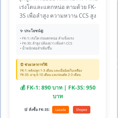
เร่งโตและแตกหน่อ ตามด้วย FK-
3S เพื่อลำสูง ความหวาน CCS สูง
✨ ประโยชน์คู่:
• FK-1: เร่งโต เร่งแตกหน่อ ลำแข็งแรง
• FK-3S: ลำสูง ปล้องยาว เพิ่มค่า CCS
• น้ำหนักต่อลำเพิ่มขึ้น
⏰ ช่วงเวลาการใช้:
FK-1: หลังปลูก 1-3 เดือน และเมื่ออ้อยใบเหลือง
FK-3S: อายุ 6-10 เดือน และก่อนตัด 2-3 เดือน
💰 FK-1: 890 บาท | FK-3S: 950
บาท
🛒 สั่งซื้อ FK-3S:
Lazada
Shopee