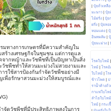
|
ปุ๋ยถั่วเหลือ
มะนาว
|
ปุ๋ย
ไม้ฝรั่ง
|
ปุ๋ย
ฝรั่ง
|
ปุ๋ยหอ
หอมแดง
|
ป
อินทผลัม
|
ป
ปุ๋ยมะม่วง
|
กรรมทางการเกษตรที่มีความสำคัญใน
มสร้างเศรษฐกิจในชุมชน แต่การดูแล
ากหญ้าและวัชพืชที่เป็นปัญหาเป็นสิ่ง
โรคใบไหม้
ละวัชพืชทำให้สวนมะม่วงไม่สวยงามและ
ไหม้
|
โรคอ้
การใช้สารป้องกันกำจัดวัชพืชอย่างมี
ใบไหม้
|
โร
ัญเพื่อรักษาสวนมะม่วงให้สมบูรณ์และ
ข้าวโพด
|
ป
ราน้ำค้างถั่
กาแฟใบไหม
WG)
ลำไยใบไหม้
ไหม้
|
กระเจ
ำจัดวัชพืชที่มีประสิทธิภาพสูงในการ
|
มันฝรั่งใบใ