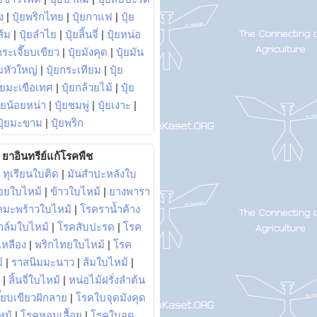
ง
|
ปุ๋ยพริกไทย
|
ปุ๋ยกาแฟ
|
ปุ๋ย
ส้ม
|
ปุ๋ยลำไย
|
ปุ๋ยลิ้นจี่
|
ปุ๋ยหน่อ
กระเจี๊ยบเขียว
|
ปุ๋ยมังคุด
|
ปุ๋ยมัน
มหัวใหญ่
|
ปุ๋ยกระเทียม
|
ปุ๋ย
ุ๋ยมะเขือเทศ
|
ปุ๋ยกล้วยไม้
|
ปุ๋ย
ุ๋ยน้อยหน่า
|
ปุ๋ยชมพู่
|
ปุ๋ยเงาะ
|
ปุ๋ยมะขาม
|
ปุ๋ยพริก
ยาอินทรีย์แก้โรคพืช
|
ทุเรียนใบติด
|
มันสำปะหลังใบ
อยใบไหม้
|
ข้าวใบไหม้
|
ยางพารา
คมะพร้าวใบไหม้
|
โรคราน้ำค้าง
าล์มใบไหม้
|
โรคสับปะรด
|
โรค
วเหลือง
|
พริกไทยใบไหม้
|
โรค
้
|
ราสนิมมะนาว
|
ส้มใบไหม้
|
|
ลิ้นจี่ใบไหม้
|
หน่อไม้ฝรั่งลำต้น
ี๊ยบเขียวฝักลาย
|
โรคใบจุดมังคุด
หม้
|
โรคหอมเลื้อย
|
โรคใบจุด