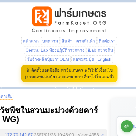
หน้าแรก
บทความ
สินค้า
ตามสินค้า
ติดต่อเรา
Central Lab ห้องปฏิบัติการกลาง
iLab ตรวจดิน
รับจ้างผลิตปุ๋ยยาฯOEM
แอพผสมปุ๋ย
English
📱 ติดตั้งแอพมือถือ ฟาร์มเกษตร ฟรี!ไม่มีเงื่อนไข
(รวมแอพผสมปุ๋ย และแอพเกษตรอื่นๆไว้ในแอพนี้)
้อหาเสีย
ัชพืชในสวนมะม่วงด้วยคาร์
% WG)
🌱
แ
172.70.142.67
2567/01/23 10:48:00 , View: 4358,
e