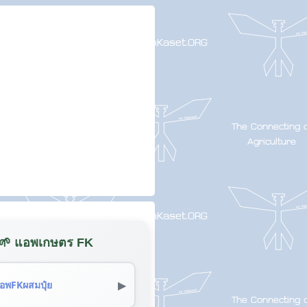
🌱 แอพเกษตร FK
▶
อพFKผสมปุ๋ย