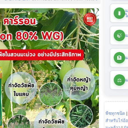
แ
🐛
ไ
🍃
แ
🏦
แ
⚖️
แ
พืชทุกชนิด
สำหรับไร่อ้
มะพร้าว
|
ปุ