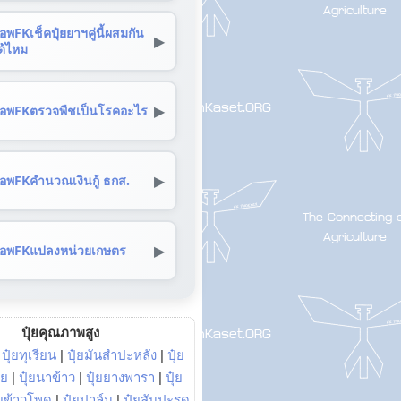
อพFKเช็คปุ๋ยยาฯคู่นี้ผสมกัน
▶
ด้ไหม
▶
อพFKตรวจพืชเป็นโรคอะไร
▶
อพFKคำนวณเงินกู้ ธกส.
▶
อพFKแปลงหน่วยเกษตร
ปุ๋ยคุณภาพสูง
|
ปุ๋ยทุเรียน
|
ปุ๋ยมันสำปะหลัง
|
ปุ๋ย
อย
|
ปุ๋ยนาข้าว
|
ปุ๋ยยางพารา
|
ปุ๋ย
๋ยข้าวโพด
|
ปุ๋ยปาล์ม
|
ปุ๋ยสับปะรด