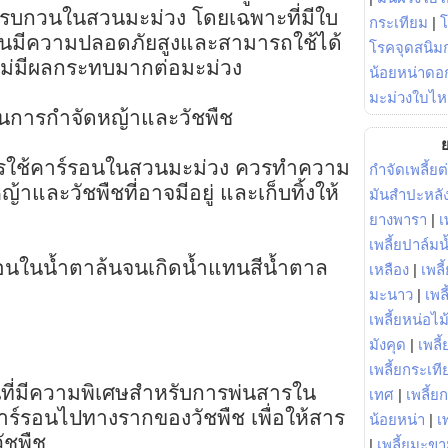
่รบกวนในสวนมะม่วง โดยเฉพาะที่มีใบ
กระเทียม
|
นมีความปลอดภัยสูงและสามารถใช้ได้
โรคจุดสนิมก
ม่มีผลกระทบมากต่อมะม่วง
น้อยหน่าดอก
มะม่วงใบไห
ในการกำจัดหญ้าและวัชพืช
ย
นการใช้คาร์รอนในสวนมะม่วง ควรทำความ
กำจัดเพลี้ยต
้าและวัชพืชที่อาจมีอยู่ และเก็บทิ้งให้
มันสำปะหลั
ยางพารา
|
เ
เพลี้ยปาล์มน
นในน้ำตาล้นจนเกิดน้ำแทนสีน้ำตาล
เหลือง
|
เพลี
มะนาว
|
เพล
เพลี้ยหน่อไม้
มังคุด
|
เพลี้
เพลี้ยกระเที
่นที่มีความพิเศษสำหรับการพ่นสารใน
เทศ
|
เพลี้ย
ร์รอนไปทางรากของวัชพืช เพื่อให้สาร
น้อยหน่า
|
เ
ัชพืช
|
เพลี้ยมะข