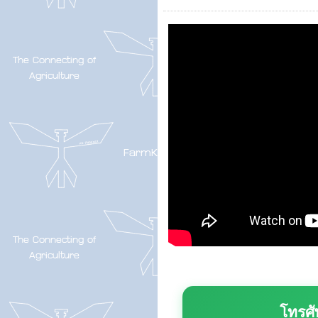
โทรศั