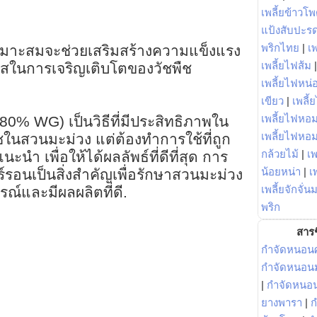
เพลี้ยข้าวโ
แป้งสับปะร
พริกไทย
|
เ
ี่เหมาะสมจะช่วยเสริมสร้างความแข็งแรง
เพลี้ยไฟส้ม
ในการเจริญเติบโตของวัชพืช
เพลี้ยไฟหน่อ
เขียว
|
เพลี้
เพลี้ยไฟหอม
80% WG) เป็นวิธีที่มีประสิทธิภาพใน
เพลี้ยไฟหอ
ในสวนมะม่วง แต่ต้องทำการใช้ที่ถูก
กล้วยไม้
|
เพ
ำ เพื่อให้ได้ผลลัพธ์ที่ดีที่สุด การ
น้อยหน่า
|
เ
์รอนเป็นสิ่งสำคัญเพื่อรักษาสวนมะม่วง
เพลี้ยจักจั่น
รณ์และมีผลผลิตที่ดี.
พริก
สารช
กำจัดหนอนศ
กำจัดหนอนม
|
กำจัดหนอ
ยางพารา
|
ก