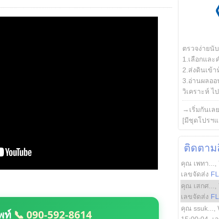
ตรวจง่ายนั
1.เลือกและ
2.ส่งดินเข้า
3.อ่านผลออน
วิเคราะห์ ไปต
→เริ่มกันเล
[มีชุดโปรฯแ
ติดตามสิ
คุณ เพทา...
,
เลขจัดส่ง
F
คุณ เสกศ...
,
เลขจัดส่ง
F
คุณ ssuk...
,
พท์
📞 090-592-8614
15:00:04
, เ