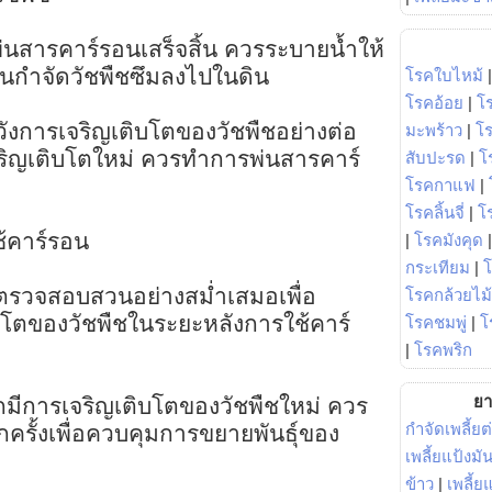
่นสารคาร์รอนเสร็จสิ้น ควรระบายน้ำให้
้องกันกำจัดวัชพืชซึมลงไปในดิน
โรคใบไหม้
โรคอ้อย
|
โ
ะวังการเจริญเติบโตของวัชพืชอย่างต่อ
มะพร้าว
|
โ
เจริญเติบโตใหม่ ควรทำการพ่นสารคาร์
สับปะรด
|
โ
โรคกาแฟ
|
โรคลิ้นจี่
|
โร
้คาร์รอน
|
โรคมังคุด
กระเทียม
|
รวจสอบสวนอย่างสม่ำเสมอเพื่อ
โรคกล้วยไม้
บโตของวัชพืชในระยะหลังการใช้คาร์
โรคชมพู่
|
โ
|
โรคพริก
ยา
กมีการเจริญเติบโตของวัชพืชใหม่ ควร
กำจัดเพลี้ยต
ครั้งเพื่อควบคุมการขยายพันธุ์ของ
เพลี้ยแป้งม
ข้าว
|
เพลี้