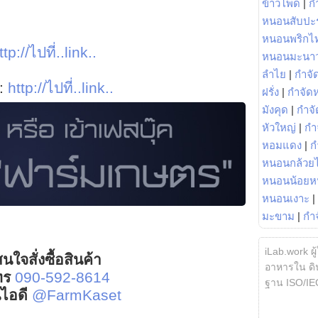
ข้าวโพด
|
ก
หนอนสับปะ
หนอนพริกไ
ttp://ไปที่..link..
หนอนมะนา
ลำไย
|
กำจัด
า:
http://ไปที่..link..
ฝรั่ง
|
กำจัด
มังคุด
|
กำจั
หัวใหญ่
|
กำ
หอมแดง
|
ก
หนอนกล้วยไ
หนอนน้อยห
หนอนเงาะ
|
มะขาม
|
กำ
iLab.work ผู
นใจสั่งซื้อสินค้า
อาหารใน ดิน
ทร
090-592-8614
ฐาน ISO/IE
์ไอดี
@FarmKaset