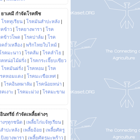
ยาเคมี กำจัดโรคพืช
|
โรคทุเรียน
|
โรคมันสำปะหลัง
|
รคข้าว
|
โรคยางพารา
|
โรค
รคข้าวโพด
|
โรคปาล์ม
|
โรค
รคถั่วเหลือง
|
พริกไทยใบไหม้
|
โรคมะนาว
|
โรคส้ม
|
โรคลำไย
|
คหน่อไม้ฝรั่ง
|
โรคกระเจี๊ยบเขียว
|
โรคมันฝรั่ง
|
โรคหอม
|
โรค
โรคหอมแดง
|
โรคมะเขือเทศ
|
|
โรคอินทผาลัม
|
โรคน้อยหน่า
|
รคเงาะ
|
โรคมะม่วง
|
โรคมะขาม
อินทรีย์ กำจัดเพลี้ยต่างๆ
่างๆทุกชนิด
|
เพลี้ยไก่แจ้ทุเรียน
|
ันสำปะหลัง
|
เพลี้ยอ้อย
|
เพลี้ยศัตรู
ยแป้งยางพารา
|
เพลี้ยศัตรูมะพร้าว
|