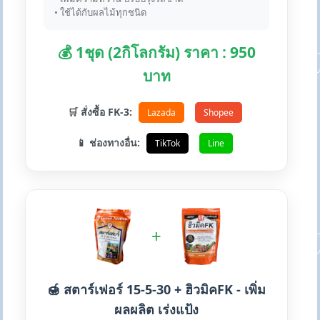
• ใช้ได้กับผลไม้ทุกชนิด
💰 1ชุด (2กิโลกรัม) ราคา : 950
บาท
🛒 สั่งซื้อ FK-3:
Lazada
Shopee
📱 ช่องทางอื่น:
TikTok
Line
+
🍯 สตาร์เฟอร์ 15-5-30 + ฮิวมิคFK - เพิ่ม
ผลผลิต เร่งแป้ง