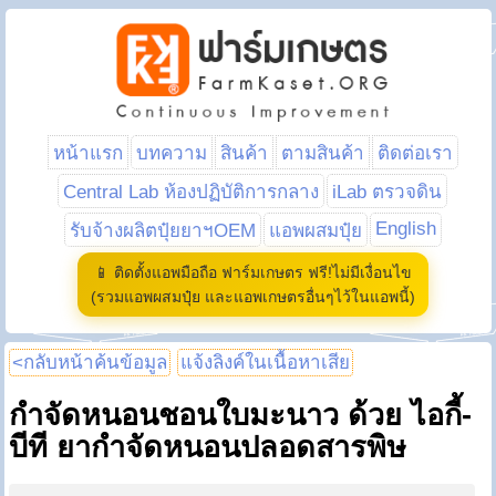
หน้าแรก
บทความ
สินค้า
ตามสินค้า
ติดต่อเรา
Central Lab ห้องปฏิบัติการกลาง
iLab ตรวจดิน
English
รับจ้างผลิตปุ๋ยยาฯOEM
แอพผสมปุ๋ย
📱 ติดตั้งแอพมือถือ ฟาร์มเกษตร ฟรี!ไม่มีเงื่อนไข
(รวมแอพผสมปุ๋ย และแอพเกษตรอื่นๆไว้ในแอพนี้)
<กลับหน้าค้นข้อมูล
แจ้งลิงค์ในเนื้อหาเสีย
กำจัดหนอนชอนใบมะนาว ด้วย ไอกี้-
บีที ยากำจัดหนอนปลอดสารพิษ