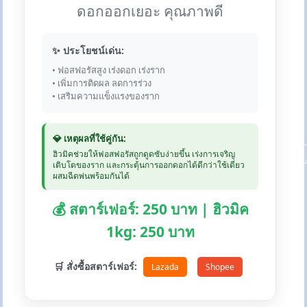
ดอกออกเยอะ คุณภาพดี
✨ ประโยชน์เด่น:
• ฟอสฟอรัสสูง เร่งดอก เร่งราก
• เพิ่มการติดผล ลดการร่วง
• เสริมความแข็งแรงของราก
💎 เหตุผลที่ใช้คู่กัน:
ฮิวมิคช่วยให้ฟอสฟอรัสถูกดูดซับง่ายขึ้น เร่งการเจริญ
เติบโตของราก และกระตุ้นการออกดอกได้ดีกว่าใช้เดี่ยว
ผสมฉีดพ่นพร้อมกันได้
💰 สตาร์เฟอร์: 250 บาท | ฮิวมิค
1kg: 250 บาท
🛒 สั่งซื้อสตาร์เฟอร์:
Lazada
Shopee