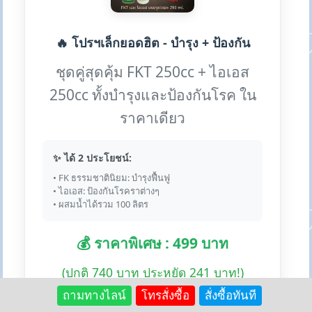
🔥 โปรฯเล็กยอดฮิต - บำรุง + ป้องกัน
ชุดคู่สุดคุ้ม FKT 250cc + ไอเอส
250cc ทั้งบำรุงและป้องกันโรค ใน
ราคาเดียว
✨ ได้ 2 ประโยชน์:
• FK ธรรมชาตินิยม: บำรุงฟื้นฟู
• ไอเอส: ป้องกันโรคราต่างๆ
• ผสมน้ำได้รวม 100 ลิตร
💰 ราคาพิเศษ : 499 บาท
(ปกติ 740 บาท ประหยัด 241 บาท!)
ถามทางไลน์
โทรสั่งซื้อ
สั่งซื้อทันที
🛒 สั่งซื้อโปรพิเศษ:
Lazada
Shopee