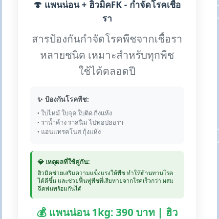
🍄 แพนน่อน + ฮิวมิคFK - กำจัดโรคเชื้อ
รา
สารป้องกันกำจัดโรคพืชจากเชื้อรา
หลายชนิด เหมาะสำหรับทุกพืช
ใช้ได้ตลอดปี
✨ ป้องกันโรคพืช:
• ใบไหม้ ใบจุด ใบติด กิ่งแห้ง
• ราน้ำค้าง ราสนิม ไปทอปธอร่า
• แอนแทรคโนส กุ้งแห้ง
💎 เหตุผลที่ใช้คู่กัน:
ฮิวมิคช่วยเสริมความแข็งแรงให้พืช ทำให้ต้านทานโรค
ได้ดีขึ้น และช่วยฟื้นฟูพืชที่เสียหายจากโรคเร็วกว่า ผสม
ฉีดพ่นพร้อมกันได้
💰 แพนน่อน 1kg: 390 บาท | ฮิว