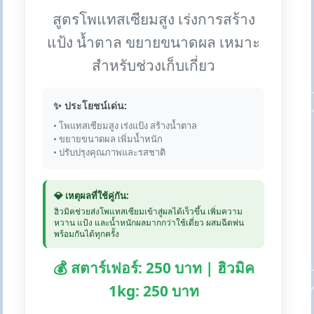
สูตรโพแทสเซียมสูง เร่งการสร้าง
แป้ง น้ำตาล ขยายขนาดผล เหมาะ
สำหรับช่วงเก็บเกี่ยว
✨ ประโยชน์เด่น:
• โพแทสเซียมสูง เร่งแป้ง สร้างน้ำตาล
• ขยายขนาดผล เพิ่มน้ำหนัก
• ปรับปรุงคุณภาพและรสชาติ
💎 เหตุผลที่ใช้คู่กัน:
ฮิวมิคช่วยส่งโพแทสเซียมเข้าสู่ผลได้เร็วขึ้น เพิ่มความ
หวาน แป้ง และน้ำหนักผลมากกว่าใช้เดี่ยว ผสมฉีดพ่น
พร้อมกันได้ทุกครั้ง
💰 สตาร์เฟอร์: 250 บาท | ฮิวมิค
1kg: 250 บาท