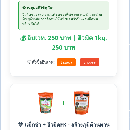
💎 เหตุผลที่ใช้คู่กัน:
ฮิวมิคช่วยลดความเครียดของพืชจากสารเคมี และช่วย
ฟื้นฟูพืชหลังการฉีดพ่นให้แข็งแรงเร็วขึ้น ผสมฉีดพ่น
พร้อมกันได้
💰 อินเวท: 250 บาท | ฮิวมิค 1kg:
250 บาท
🛒 สั่งซื้ออินเวท:
Lazada
Shopee
+
💚 แม็กซ่า + ฮิวมิคFK - สร้างภูมิต้านทาน