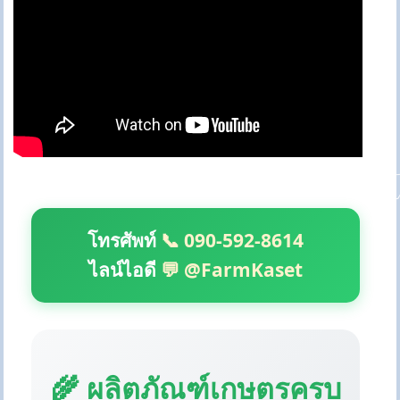
โทรศัพท์
📞 090-592-8614
ไลน์ไอดี
💬 @FarmKaset
🌾 ผลิตภัณฑ์เกษตรครบ