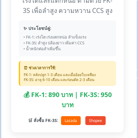
เร่งโตและแตกหน่อ ตามด้วย FK-
3S เพื่อลำสูง ความหวาน CCS สูง
✨ ประโยชน์คู่:
• FK-1: เร่งโต เร่งแตกหน่อ ลำแข็งแรง
• FK-3S: ลำสูง ปล้องยาว เพิ่มค่า CCS
• น้ำหนักต่อลำเพิ่มขึ้น
⏰ ช่วงเวลาการใช้:
FK-1: หลังปลูก 1-3 เดือน และเมื่ออ้อยใบเหลือง
FK-3S: อายุ 6-10 เดือน และก่อนตัด 2-3 เดือน
💰 FK-1: 890 บาท | FK-3S: 950
บาท
🛒 สั่งซื้อ FK-3S:
Lazada
Shopee