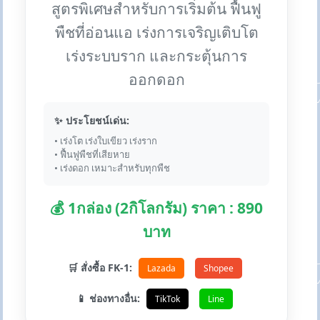
สูตรพิเศษสำหรับการเริ่มต้น ฟื้นฟู
พืชที่อ่อนแอ เร่งการเจริญเติบโต
เร่งระบบราก และกระตุ้นการ
ออกดอก
✨ ประโยชน์เด่น:
• เร่งโต เร่งใบเขียว เร่งราก
• ฟื้นฟูพืชที่เสียหาย
• เร่งดอก เหมาะสำหรับทุกพืช
💰 1กล่อง (2กิโลกรัม) ราคา : 890
บาท
🛒 สั่งซื้อ FK-1:
Lazada
Shopee
📱 ช่องทางอื่น:
TikTok
Line