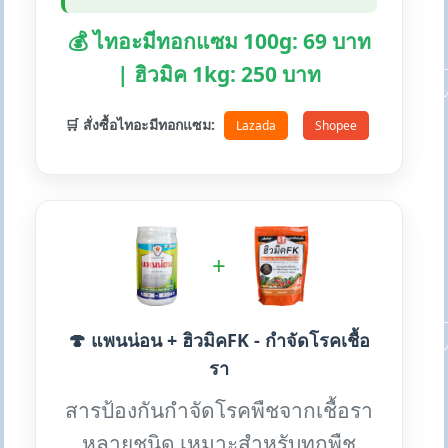
💰 ไทอะมีทอกแซม 100g: 69 บาท
| ฮิวมิค 1kg: 250 บาท
🛒 สั่งซื้อไทอะมีทอกแซม:
Lazada
Shopee
+
🍄 แพนน่อน + ฮิวมิคFK - กำจัดโรคเชื้อ
รา
สารป้องกันกำจัดโรคพืชจากเชื้อรา
หลายชนิด เหมาะสำหรับทุกพืช