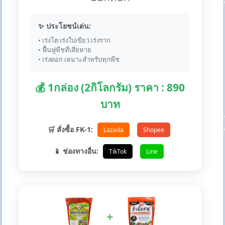
✨ ประโยชน์เด่น:
• เร่งโต เร่งใบเขียว เร่งราก
• ฟื้นฟูพืชที่เสียหาย
• เร่งดอก เหมาะสำหรับทุกพืช
💰 1กล่อง (2กิโลกรัม) ราคา : 890
บาท
🛒 สั่งซื้อ FK-1:
Lazada
Shopee
📱 ช่องทางอื่น:
TikTok
Line
+