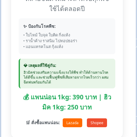
ใช้ได้ตลอดปี
✨ ป้องกันโรคพืช:
• ใบไหม้ ใบจุด ใบติด กิ่งแห้ง
• ราน้ำค้าง ราสนิม ไปทอปธอร่า
• แอนแทรคโนส กุ้งแห้ง
💎 เหตุผลที่ใช้คู่กัน:
ฮิวมิคช่วยเสริมความแข็งแรงให้พืช ทำให้ต้านทานโรค
ได้ดีขึ้น และช่วยฟื้นฟูพืชที่เสียหายจากโรคเร็วกว่า ผสม
ฉีดพ่นพร้อมกันได้
💰 แพนน่อน 1kg: 390 บาท | ฮิว
มิค 1kg: 250 บาท
🛒 สั่งซื้อแพนน่อน:
Lazada
Shopee