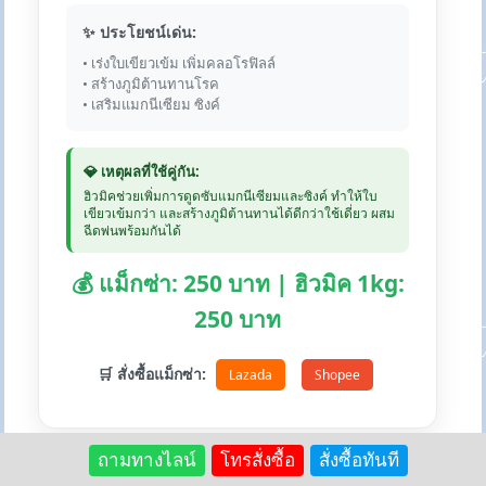
✨ ประโยชน์เด่น:
• เร่งใบเขียวเข้ม เพิ่มคลอโรฟิลล์
• สร้างภูมิต้านทานโรค
• เสริมแมกนีเซียม ซิงค์
💎 เหตุผลที่ใช้คู่กัน:
ฮิวมิคช่วยเพิ่มการดูดซับแมกนีเซียมและซิงค์ ทำให้ใบ
เขียวเข้มกว่า และสร้างภูมิต้านทานได้ดีกว่าใช้เดี่ยว ผสม
ฉีดพ่นพร้อมกันได้
💰 แม็กซ่า: 250 บาท | ฮิวมิค 1kg:
250 บาท
🛒 สั่งซื้อแม็กซ่า:
Lazada
Shopee
ถามทางไลน์
โทรสั่งซื้อ
สั่งซื้อทันที