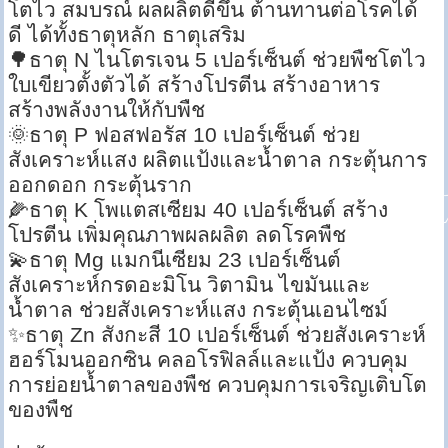
โตไว สมบรณ์ ผลผลิตดีขึ้น ต้านทานต่อโรคได้
ดี ได้ทั้งธาตุหลัก ธาตุเสริม
🌳ธาตุ N ไนโตรเจน 5 เปอร์เซ็นต์ ช่วยพืชโตไว
ใบเขียวตั้งตัวได้ สร้างโปรตีน สร้างอาหาร
สร้างพลังงานให้กับพืช
🌞ธาตุ P ฟอสฟอรัส 10 เปอร์เซ็นต์ ช่วย
สังเคราะห์แสง ผลิตแป้งและน้ำตาล กระตุ้นการ
ออกดอก กระตุ้นราก
🌽ธาตุ K โพแตสเซียม 40 เปอร์เซ็นต์ สร้าง
โปรตีน เพิ่มคุณภาพผลผลิต ลดโรคพืช
💫ธาตุ Mg แมกนีเซียม 23 เปอร์เซ็นต์
สังเคราะห์กรดอะมิโน วิตามิน ไขมันและ
น้ำตาล ช่วยสังเคราะห์แสง กระตุ้นเอนไซม์
✨ธาตุ Zn สังกะสี 10 เปอร์เซ็นต์ ช่วยสังเคราะห์
ฮอร์โมนออกซิน คลอโรฟิลล์และแป้ง ควบคุม
การย่อยน้ำตาลของพืช ควบคุมการเจริญเติบโต
ของพืช