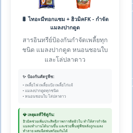
🐛 ไทอะมีทอกแซม + ฮิวมิคFK - กำจัด
แมลงปากดูด
สารอินทรีย์ป้องกันกำจัดเพลี้ยทุก
ชนิด แมลงปากดูด หนอนชอนใบ
และโล่ปลาดาว
✨ ป้องกันศัตรูพืช:
• เพลี้ยไฟ เพลี้ยแป้ง เพลี้ยไก่แจ้
• แมลงปากดูดทุกชนิด
• หนอนชอนใบ โล่ปลาดาว
💎 เหตุผลที่ใช้คู่กัน:
ฮิวมิคช่วยเพิ่มประสิทธิภาพการติดผิวใบ ทำให้สารกำจัด
แมลงทำงานได้นานขึ้น และช่วยฟื้นฟูพืชหลังถูกแมลง
ทำลาย ผสมฉีดพ่นพร้อมกันได้