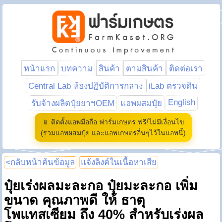
หน้าแรก
บทความ
สินค้า
ตามสินค้า
ติดต่อเรา
Central Lab ห้องปฏิบัติการกลาง
iLab ตรวจดิน
English
รับจ้างผลิตปุ๋ยยาฯOEM
แอพผสมปุ๋ย
📱 ติดตั้งแอพมือถือ ฟาร์มเกษตร ฟรี!ไม่มีเงื่อนไข
(รวมแอพผสมปุ๋ย และแอพเกษตรอื่นๆไว้ในแอพนี้)
<กลับหน้าค้นข้อมูล
แจ้งลิงค์ในเนื้อหาเสีย
ปุ๋ยเร่งผลมะละกอ ปุ๋ยมะละกอ เพิ่ม
ขนาด คุณภาพดี ให้ ธาตุ
โพแทสเซียม ถึง 40% สำหรับเร่งผล