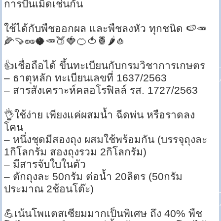
การปั้นเม็ดเช่นกัน
ใช้ได้กับพืชออกผล และพืชลงหัว ทุกชนิด 🍉🥕
🌽🍠🥜🥥🥕🍑🍓🍊🍅🍍🌶🧄
👍เชื่อถือได้ ขึ้นทะเบียนกับกรมวิชาการเกษตร
– ธาตุหลัก ทะเบียนเลขที่ 1637/2563
– สารสังเคราะห์คลอโรฟิลล์ รส. 1727/2563
👌ใช้ง่าย เพียงแค่ผสมน้ำ ฉีดพ่น หรือราดลง
โคน
– หนึ่งชุดมีสองถุง ผสมใช้พร้อมกัน (บรรจุถุงละ
1กิโลกรัม สองถุงรวม 2กิโลกรัม)
– มีสารจับใบในตัว
– ตักถุงละ 50กรัม ต่อน้ำ 20ลิตร (50กรัม
ประมาณ 2ช้อนโต๊ะ)
💪เน้นโพแตสเซียมมากเป็นพิเศษ ถึง 40% พืช