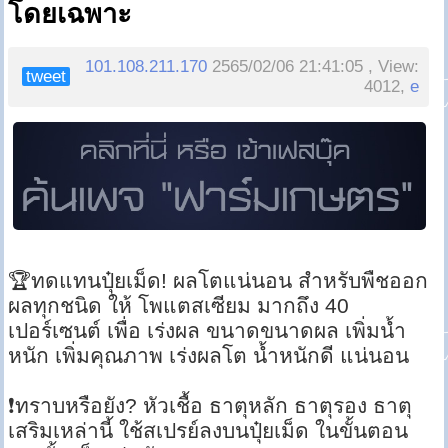
โดยเฉพาะ
101.108.211.170
2565/02/06 21:41:05 , View:
tweet
4012,
e
🏆ทดแทนปุ๋ยเม็ด! ผลโตแน่นอน สำหรับพืชออก
ผลทุกชนิด ให้ โพแตสเซียม มากถึง 40
เปอร์เซนต์ เพื่อ เร่งผล ขนาดขนาดผล เพิ่มน้ำ
หนัก เพิ่มคุณภาพ เร่งผลโต น้ำหนักดี แน่นอน
❗ทราบหรือยัง? หัวเชื้อ ธาตุหลัก ธาตุรอง ธาตุ
เสริมเหล่านี้ ใช้สเปรย์ลงบนปุ๋ยเม็ด ในขั้นตอน