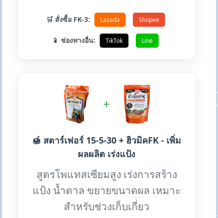
🛒 สั่งซื้อ FK-3:
Lazada
Shopee
📱 ช่องทางอื่น:
TikTok
Line
+
🍯 สตาร์เฟอร์ 15-5-30 + ฮิวมิคFK - เพิ่ม
ผลผลิต เร่งแป้ง
สูตรโพแทสเซียมสูง เร่งการสร้าง
แป้ง น้ำตาล ขยายขนาดผล เหมาะ
สำหรับช่วงเก็บเกี่ยว