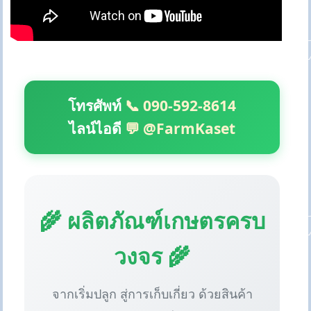
โทรศัพท์
📞 090-592-8614
ไลน์ไอดี
💬 @FarmKaset
🌾 ผลิตภัณฑ์เกษตรครบ
วงจร 🌾
จากเริ่มปลูก สู่การเก็บเกี่ยว ด้วยสินค้า