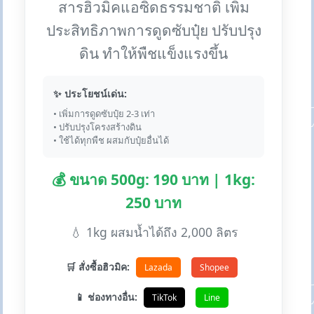
สารฮิวมิคแอซิดธรรมชาติ เพิ่ม
ประสิทธิภาพการดูดซับปุ๋ย ปรับปรุง
ดิน ทำให้พืชแข็งแรงขึ้น
✨ ประโยชน์เด่น:
• เพิ่มการดูดซับปุ๋ย 2-3 เท่า
• ปรับปรุงโครงสร้างดิน
• ใช้ได้ทุกพืช ผสมกับปุ๋ยอื่นได้
💰 ขนาด 500g: 190 บาท | 1kg:
250 บาท
💧 1kg ผสมน้ำได้ถึง 2,000 ลิตร
🛒 สั่งซื้อฮิวมิค:
Lazada
Shopee
📱 ช่องทางอื่น:
TikTok
Line