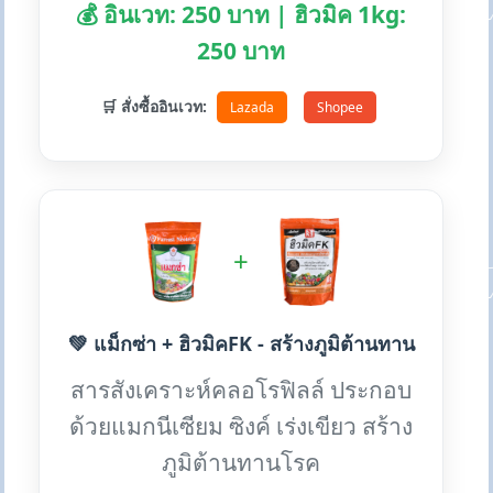
💰 อินเวท: 250 บาท | ฮิวมิค 1kg:
250 บาท
🛒 สั่งซื้ออินเวท:
Lazada
Shopee
+
💚 แม็กซ่า + ฮิวมิคFK - สร้างภูมิต้านทาน
สารสังเคราะห์คลอโรฟิลล์ ประกอบ
ด้วยแมกนีเซียม ซิงค์ เร่งเขียว สร้าง
ภูมิต้านทานโรค