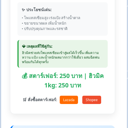
✨ ประโยชน์เด่น:
• โพแทสเซียมสูง เร่งแป้ง สร้างน้ำตาล
• ขยายขนาดผล เพิ่มน้ำหนัก
• ปรับปรุงคุณภาพและรสชาติ
💎 เหตุผลที่ใช้คู่กัน:
ฮิวมิคช่วยส่งโพแทสเซียมเข้าสู่ผลได้เร็วขึ้น เพิ่มความ
หวาน แป้ง และน้ำหนักผลมากกว่าใช้เดี่ยว ผสมฉีดพ่น
พร้อมกันได้ทุกครั้ง
💰 สตาร์เฟอร์: 250 บาท | ฮิวมิค
1kg: 250 บาท
🛒 สั่งซื้อสตาร์เฟอร์:
Lazada
Shopee