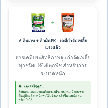
+
⚡ อินเวท + ฮิวมิคFK - เคมีกำจัดเพลี้ย
แรงแล้ว
สารเคมีประสิทธิภาพสูง กำจัดเพลี้ย
ทุกชนิด ใช้ได้ทุกพืช สำหรับการ
ระบาดหนัก
💎 เหตุผลที่ใช้คู่กัน:
ฮิวมิคช่วยลดความเครียดของพืชจากสารเคมี และช่วย
ฟื้นฟูพืชหลังการฉีดพ่นให้แข็งแรงเร็วขึ้น ผสมฉีดพ่น
พร้อมกันได้