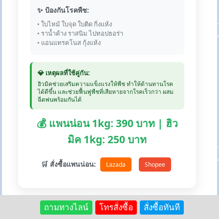
✨ ป้องกันโรคพืช:
• ใบไหม้ ใบจุด ใบติด กิ่งแห้ง
• ราน้ำค้าง ราสนิม ไปทอปธอร่า
• แอนแทรคโนส กุ้งแห้ง
💎 เหตุผลที่ใช้คู่กัน:
ฮิวมิคช่วยเสริมความแข็งแรงให้พืช ทำให้ต้านทานโรค
ได้ดีขึ้น และช่วยฟื้นฟูพืชที่เสียหายจากโรคเร็วกว่า ผสม
ฉีดพ่นพร้อมกันได้
💰 แพนน่อน 1kg: 390 บาท | ฮิว
มิค 1kg: 250 บาท
🛒 สั่งซื้อแพนน่อน:
Lazada
Shopee
ถามทางไลน์
โทรสั่งซื้อ
สั่งซื้อทันที