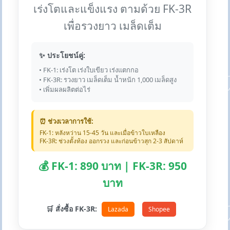
เร่งโตและแข็งแรง ตามด้วย FK-3R
เพื่อรวงยาว เมล็ดเต็ม
✨ ประโยชน์คู่:
• FK-1: เร่งโต เร่งใบเขียว เร่งแตกกอ
• FK-3R: รวงยาว เมล็ดเต็ม น้ำหนัก 1,000 เมล็ดสูง
• เพิ่มผลผลิตต่อไร่
⏰ ช่วงเวลาการใช้:
FK-1: หลังหว่าน 15-45 วัน และเมื่อข้าวใบเหลือง
FK-3R: ช่วงตั้งท้อง ออกรวง และก่อนข้าวสุก 2-3 สัปดาห์
💰 FK-1: 890 บาท | FK-3R: 950
บาท
🛒 สั่งซื้อ FK-3R:
Lazada
Shopee