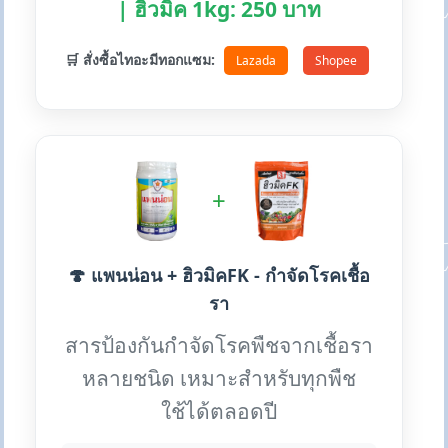
| ฮิวมิค 1kg: 250 บาท
🛒 สั่งซื้อไทอะมีทอกแซม:
Lazada
Shopee
+
🍄 แพนน่อน + ฮิวมิคFK - กำจัดโรคเชื้อ
รา
สารป้องกันกำจัดโรคพืชจากเชื้อรา
หลายชนิด เหมาะสำหรับทุกพืช
ใช้ได้ตลอดปี