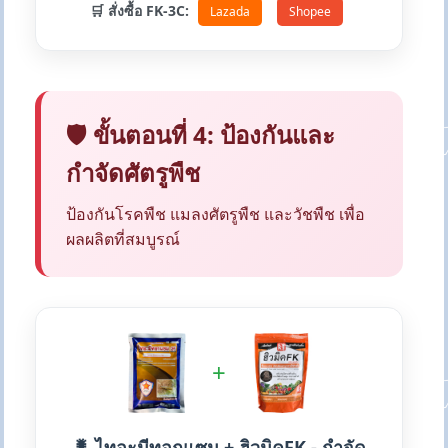
🛒 สั่งซื้อ FK-3C:
Lazada
Shopee
🛡️ ขั้นตอนที่ 4: ป้องกันและ
กำจัดศัตรูพืช
ป้องกันโรคพืช แมลงศัตรูพืช และวัชพืช เพื่อ
ผลผลิตที่สมบูรณ์
+
🐛 ไทอะมีทอกแซม + ฮิวมิคFK - กำจัด