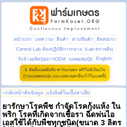
หน้าแรก
บทความ
สินค้า
ตามสินค้า
ติดต่อเรา
Central Lab ห้องปฏิบัติการกลาง
iLab ตรวจดิน
English
รับจ้างผลิตปุ๋ยยาฯOEM
แอพผสมปุ๋ย
📱 ติดตั้งแอพมือถือ ฟาร์มเกษตร ฟรี!ไม่มีเงื่อนไข
(รวมแอพผสมปุ๋ย และแอพเกษตรอื่นๆไว้ในแอพนี้)
<กลับหน้าค้นข้อมูล
แจ้งลิงค์ในเนื้อหาเสีย
ยารักษาโรคพืช กำจัดโรคกุ้งแห้ง ใน
พริก โรคที่เกิดจากเชื้อรา ฉีดพ่นไอ
เอสใช้ได้กับพืชทุกชนิด(ขนาด 3 ลิตร