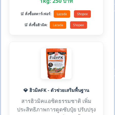
1kg: 250 บาท
🛒 สั่งซื้อสตาร์เฟอร์:
Lazada
Shopee
🛒 สั่งซื้อฮิวมิค:
Lazada
Shopee
💎 ฮิวมิคFK - ตัวช่วยเสริมพื้นฐาน
สารฮิวมิคแอซิดธรรมชาติ เพิ่ม
ประสิทธิภาพการดูดซับปุ๋ย ปรับปรุง