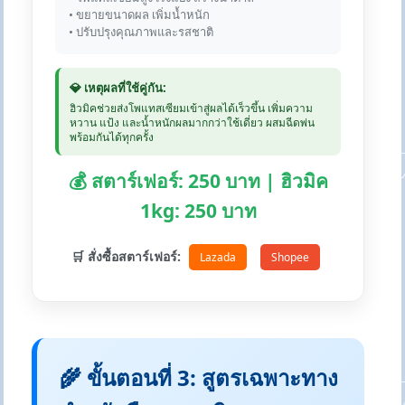
• ขยายขนาดผล เพิ่มน้ำหนัก
• ปรับปรุงคุณภาพและรสชาติ
💎 เหตุผลที่ใช้คู่กัน:
ฮิวมิคช่วยส่งโพแทสเซียมเข้าสู่ผลได้เร็วขึ้น เพิ่มความ
หวาน แป้ง และน้ำหนักผลมากกว่าใช้เดี่ยว ผสมฉีดพ่น
พร้อมกันได้ทุกครั้ง
💰 สตาร์เฟอร์: 250 บาท | ฮิวมิค
1kg: 250 บาท
🛒 สั่งซื้อสตาร์เฟอร์:
Lazada
Shopee
🌾 ขั้นตอนที่ 3: สูตรเฉพาะทาง