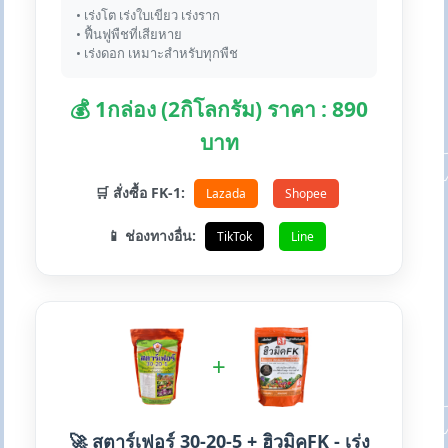
• เร่งโต เร่งใบเขียว เร่งราก
• ฟื้นฟูพืชที่เสียหาย
• เร่งดอก เหมาะสำหรับทุกพืช
💰 1กล่อง (2กิโลกรัม) ราคา : 890
บาท
🛒 สั่งซื้อ FK-1:
Lazada
Shopee
📱 ช่องทางอื่น:
TikTok
Line
+
🚀 สตาร์เฟอร์ 30-20-5 + ฮิวมิคFK - เร่ง