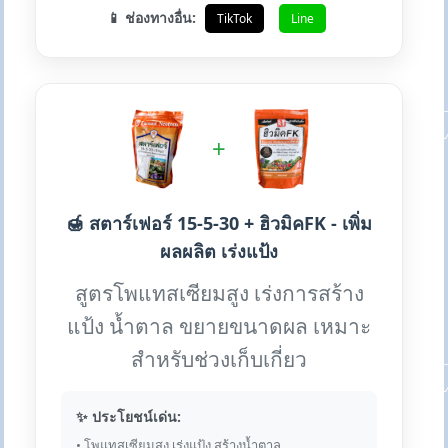
📱 ช่องทางอื่น:
TikTok
Line
+
🍯 สตาร์เฟอร์ 15-5-30 + ฮิวมิคFK - เพิ่ม
ผลผลิต เร่งแป้ง
สูตรโพแทสเซียมสูง เร่งการสร้าง
แป้ง น้ำตาล ขยายขนาดผล เหมาะ
สำหรับช่วงเก็บเกี่ยว
✨ ประโยชน์เด่น:
• โพแทสเซียมสูง เร่งแป้ง สร้างน้ำตาล