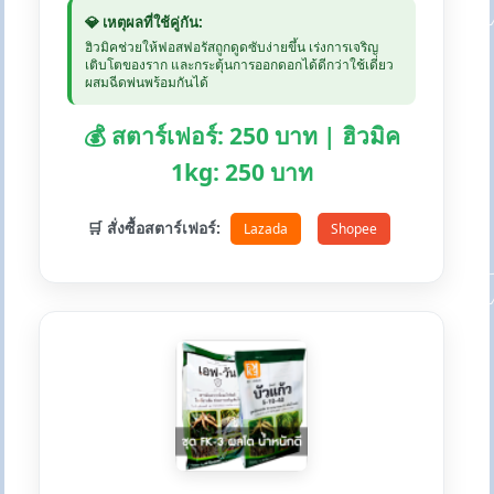
💎 เหตุผลที่ใช้คู่กัน:
ฮิวมิคช่วยให้ฟอสฟอรัสถูกดูดซับง่ายขึ้น เร่งการเจริญ
เติบโตของราก และกระตุ้นการออกดอกได้ดีกว่าใช้เดี่ยว
ผสมฉีดพ่นพร้อมกันได้
💰 สตาร์เฟอร์: 250 บาท | ฮิวมิค
1kg: 250 บาท
🛒 สั่งซื้อสตาร์เฟอร์:
Lazada
Shopee