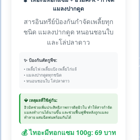
แมลงปากดูด
สารอินทรีย์ป้องกันกำจัดเพลี้ยทุก
ชนิด แมลงปากดูด หนอนชอนใบ
และโล่ปลาดาว
✨ ป้องกันศัตรูพืช:
• เพลี้ยไฟ เพลี้ยแป้ง เพลี้ยไก่แจ้
• แมลงปากดูดทุกชนิด
• หนอนชอนใบ โล่ปลาดาว
💎 เหตุผลที่ใช้คู่กัน:
ฮิวมิคช่วยเพิ่มประสิทธิภาพการติดผิวใบ ทำให้สารกำจัด
แมลงทำงานได้นานขึ้น และช่วยฟื้นฟูพืชหลังถูกแมลง
ทำลาย ผสมฉีดพ่นพร้อมกันได้
💰 ไทอะมีทอกแซม 100g: 69 บาท