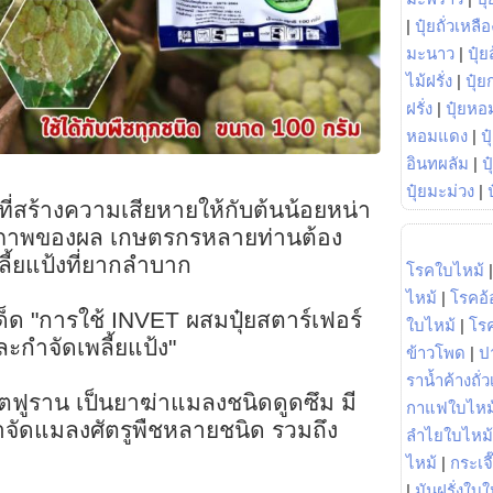
|
ปุ๋ยถั่วเหลือ
มะนาว
|
ปุ๋ย
ไม้ฝรั่ง
|
ปุ๋ย
ฝรั่ง
|
ปุ๋ยหอ
หอมแดง
|
ป
อินทผลัม
|
ป
ปุ๋ยมะม่วง
|
ายที่สร้างความเสียหายให้กับต้นน้อยหน่า
ณภาพของผล เกษตรกรหลายท่านต้อง
ี้ยแป้งที่ยากลำบาก
โรคใบไหม้
ไหม้
|
โรคอ้
็ด "การใช้ INVET ผสมปุ๋ยสตาร์เฟอร์
ใบไหม้
|
โร
ะกำจัดเพลี้ยแป้ง"
ข้าวโพด
|
ป
ราน้ำค้างถั่
ตฟูราน เป็นยาฆ่าแมลงชนิดดูดซึม มี
กาแฟใบไหม
จัดแมลงศัตรูพืชหลายชนิด รวมถึง
ลำไยใบไหม้
ไหม้
|
กระเจ
|
มันฝรั่งใบใ