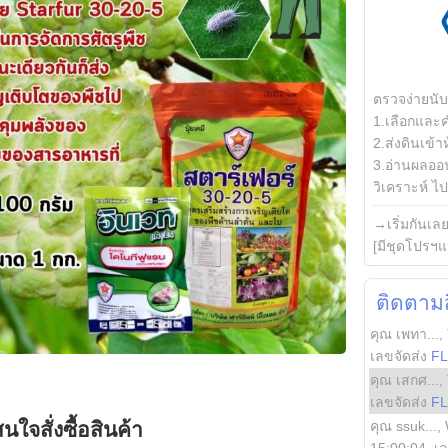
ตรวจง่ายนั
1.เลือกและ
2.ส่งดินเข้า
3.อ่านผลออน
วิเคราะห์ ไปต
→เริ่มกันเล
[มีชุดโปรฯแ
ติดตามสิ
คุณ เพทา...
,
เลขจัดส่ง
F
คุณ เสกศ...
,
เลขจัดส่ง
F
คุณ ssuk...
,
นใจสั่งซื้อสินค้า
15:00:04
, เ