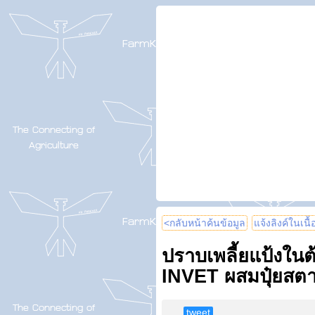
<กลับหน้าค้นข้อมูล
แจ้งลิงค์ในเนื
ปราบเพลี้ยแป้งในต
INVET ผสมปุ๋ยสตาร
tweet