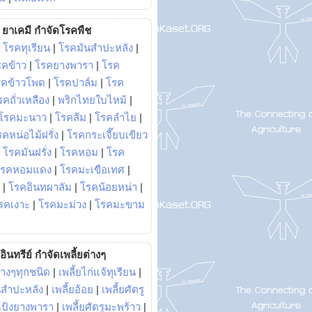
ยาเคมี กำจัดโรคพืช
|
โรคทุเรียน
|
โรคมันสำปะหลัง
|
รคข้าว
|
โรคยางพารา
|
โรค
รคข้าวโพด
|
โรคปาล์ม
|
โรค
รคถั่วเหลือง
|
พริกไทยใบไหม้
|
โรคมะนาว
|
โรคส้ม
|
โรคลำไย
|
คหน่อไม้ฝรั่ง
|
โรคกระเจี๊ยบเขียว
|
โรคมันฝรั่ง
|
โรคหอม
|
โรค
โรคหอมแดง
|
โรคมะเขือเทศ
|
|
โรคอินทผาลัม
|
โรคน้อยหน่า
|
รคเงาะ
|
โรคมะม่วง
|
โรคมะขาม
อินทรีย์ กำจัดเพลี้ยต่างๆ
่างๆทุกชนิด
|
เพลี้ยไก่แจ้ทุเรียน
|
ันสำปะหลัง
|
เพลี้ยอ้อย
|
เพลี้ยศัตรู
ยแป้งยางพารา
|
เพลี้ยศัตรูมะพร้าว
|