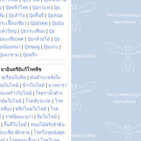
ง
|
ปุ๋ยพริกไทย
|
ปุ๋ยกาแฟ
|
ปุ๋ย
ส้ม
|
ปุ๋ยลำไย
|
ปุ๋ยลิ้นจี่
|
ปุ๋ยหน่อ
กระเจี๊ยบเขียว
|
ปุ๋ยมังคุด
|
ปุ๋ยมัน
มหัวใหญ่
|
ปุ๋ยกระเทียม
|
ปุ๋ย
ุ๋ยมะเขือเทศ
|
ปุ๋ยกล้วยไม้
|
ปุ๋ย
ุ๋ยน้อยหน่า
|
ปุ๋ยชมพู่
|
ปุ๋ยเงาะ
|
ปุ๋ยมะขาม
|
ปุ๋ยพริก
ยาอินทรีย์แก้โรคพืช
|
ทุเรียนใบติด
|
มันสำปะหลังใบ
อยใบไหม้
|
ข้าวใบไหม้
|
ยางพารา
คมะพร้าวใบไหม้
|
โรคราน้ำค้าง
าล์มใบไหม้
|
โรคสับปะรด
|
โรค
วเหลือง
|
พริกไทยใบไหม้
|
โรค
้
|
ราสนิมมะนาว
|
ส้มใบไหม้
|
|
ลิ้นจี่ใบไหม้
|
หน่อไม้ฝรั่งลำต้น
ี๊ยบเขียวฝักลาย
|
โรคใบจุดมังคุด
หม้
|
โรคหอมเลื้อย
|
โรคใบจุด