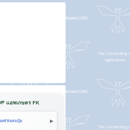
🌱 แอพเกษตร FK
▶
อพFKผสมปุ๋ย