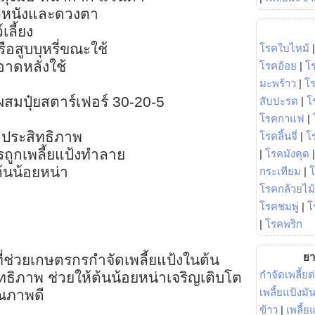
ผิวหนังและดวงตา
เลี้ยง
อสูบบุหรี่ขณะใช้
โรคใบไหม้
อาดหลังใช้
โรคอ้อย
|
โ
มะพร้าว
|
โ
สมปุ๋ยสตาร์เฟอร์ 30-20-5
สับปะรด
|
โ
โรคกาแฟ
|
มีประสิทธิภาพ
โรคลิ้นจี่
|
โร
รถูกเพลี้ยแป้งทำลาย
|
โรคมังคุด
้นน้อยหน่า
กระเทียม
|
โรคกล้วยไม้
โรคชมพู่
|
โ
|
โรคพริก
ยา
กที่ช่วยเกษตรกรกำจัดเพลี้ยแป้งในต้น
กำจัดเพลี้ยต
ิทธิภาพ ช่วยให้ต้นน้อยหน่าเจริญเติบโต
เพลี้ยแป้งม
ุณภาพดี
ข้าว
|
เพลี้