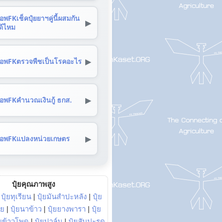
อพFKเช็คปุ๋ยยาฯคู่นี้ผสมกัน
▶
ด้ไหม
▶
อพFKตรวจพืชเป็นโรคอะไร
▶
อพFKคำนวณเงินกู้ ธกส.
▶
อพFKแปลงหน่วยเกษตร
ปุ๋ยคุณภาพสูง
|
ปุ๋ยทุเรียน
|
ปุ๋ยมันสำปะหลัง
|
ปุ๋ย
อย
|
ปุ๋ยนาข้าว
|
ปุ๋ยยางพารา
|
ปุ๋ย
๋ยข้าวโพด
|
ปุ๋ยปาล์ม
|
ปุ๋ยสับปะรด