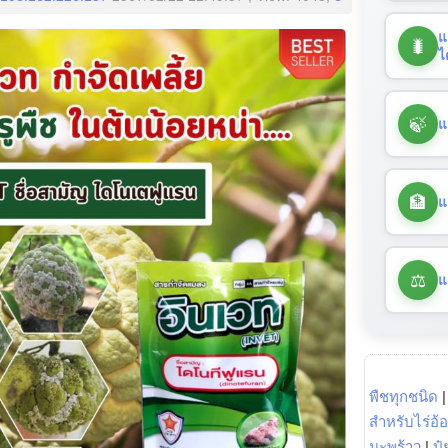
แ
🐛
ไ
🍃
แ
🏦
แ
⚖️
แ
พืชทุกชนิด
สำหรับไร่อ้
มะพร้าว
|
ปุ