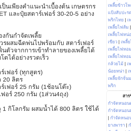
เพลี้ยข้าวโ
นเป็นเพียงคำแนะนำเบื้องต้น เกษตรกร
แป้งสับปะร
ET และปุ๋ยสตาร์เฟอร์ 30-20-5 อย่าง
พริกไทย
|
เ
เพลี้ยไฟส้ม
เพลี้ยไฟหน่อ
งกันกำจัดเพลี้ย
เขียว
|
เพลี้
ควรผสมฉีดพ่นไปพร้อมกับ สตาร์เฟอร์
เพลี้ยไฟหอม
ชฟื้นตัวจากการเข้าทำลายของเพลี้ยได้
เพลี้ยไฟหอ
บโตได้อย่างรวดเร็ว
กล้วยไม้
|
เพ
น้อยหน่า
|
เ
ร์เฟอร์ (ทุกสูตร)
เพลี้ยจักจั่น
ำ 20 ลิตร
พริก
าร์เฟอร์ 25 กรัม (1ช้อนโต๊ะ)
์เฟอร์ 250 กรัม (1ส่วน4ถุง)
สารช
กำจัดหนอนศ
จุ 1 กิโลกรัม ผสมน้ำได้ 800 ลิตร ใช้ได้
กำจัดหนอนม
|
กำจัดหนอ
ยางพารา
|
ก