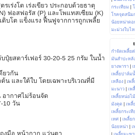
สูตรเร่งโต เร่งเขียว ประกอบด้วยธาตุ
กระเทียม
|
N) ฟอสฟอรัส (P) และโพแทสเซียม (K)
โรคจุดสนิมก
เติบโต แข็งแรง ฟื้นฟูจากการถูกเพลี้ย
น้อยหน่าดอก
มะม่วงใบไห
ย
กำจัดเพลี้ยต
บปุ๋ยสตาร์เฟอร์ 30-20-5 25 กรัม ในน้ำ
มันสำปะหลั
ยางพารา
|
เ
ดียวกัน
เพลี้ยปาล์มน
ลำต้น และใต้ใบ โดยเฉพาะบริเวณที่มี
เหลือง
|
เพลี
มะนาว
|
เพล
น อากาศไม่ร้อนจัด
เพลี้ยหน่อไม้
7-10 วัน
มังคุด
|
เพลี้
เพลี้ยกระเที
เทศ
|
เพลี้ย
น้อยหน่า
|
เ
 ถุงมือ หน้ากาก แว่นตา
|
เพลี้ยมะข