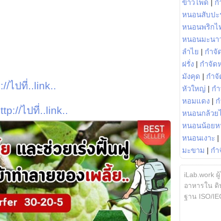
ข้าวโพด
|
ก
หนอนสับปะ
หนอนพริกไ
หนอนมะนา
ลำไย
|
กำจัด
ฝรั่ง
|
กำจัด
มังคุด
|
กำจั
://ไปที่..link..
หัวใหญ่
|
กำ
หอมแดง
|
ก
ttp://ไปที่..link..
หนอนกล้วยไ
หนอนน้อยห
หนอนเงาะ
|
มะขาม
|
กำ
iLab.work ผู
อาหารใน ดิน
ฐาน ISO/IE