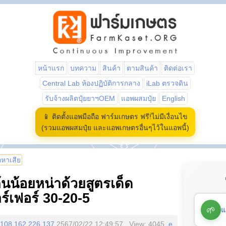
หน้าแรก
บทความ
สินค้า
ตามสินค้า
ติดต่อเรา
Central Lab ห้องปฏิบัติการกลาง
iLab ตรวจดิน
รับจ้างผลิตปุ๋ยยาฯOEM
แอพผสมปุ๋ย
English
📱 ติดตั้งแอพมือถือ ฟาร์มเกษตร ฟรี!ไม่มีเงื่อนไข
(รวมแอพผสมปุ๋ย และแอพเกษตรอื่นๆไว้ในแอพนี้)
้อหาเสีย
้นน้อยหน่าด้วยสูตรเด็ด
์เฟอร์ 30-20-5
🌱
แ
108.162.226.137
2567/02/22 12:49:57 , View: 4045,
e