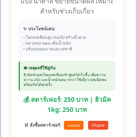
แป้ง น้ำตาล ขยายขนาดผล เหมาะ
สำหรับช่วงเก็บเกี่ยว
✨ ประโยชน์เด่น:
• โพแทสเซียมสูง เร่งแป้ง สร้างน้ำตาล
• ขยายขนาดผล เพิ่มน้ำหนัก
• ปรับปรุงคุณภาพและรสชาติ
💎 เหตุผลที่ใช้คู่กัน:
ฮิวมิคช่วยส่งโพแทสเซียมเข้าสู่ผลได้เร็วขึ้น เพิ่มความ
หวาน แป้ง และน้ำหนักผลมากกว่าใช้เดี่ยว ผสมฉีดพ่น
พร้อมกันได้ทุกครั้ง
💰 สตาร์เฟอร์: 250 บาท | ฮิวมิค
1kg: 250 บาท
🛒 สั่งซื้อสตาร์เฟอร์:
Lazada
Shopee