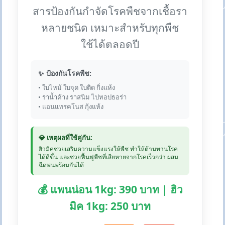
สารป้องกันกำจัดโรคพืชจากเชื้อรา
หลายชนิด เหมาะสำหรับทุกพืช
ใช้ได้ตลอดปี
✨ ป้องกันโรคพืช:
• ใบไหม้ ใบจุด ใบติด กิ่งแห้ง
• ราน้ำค้าง ราสนิม ไปทอปธอร่า
• แอนแทรคโนส กุ้งแห้ง
💎 เหตุผลที่ใช้คู่กัน:
ฮิวมิคช่วยเสริมความแข็งแรงให้พืช ทำให้ต้านทานโรค
ได้ดีขึ้น และช่วยฟื้นฟูพืชที่เสียหายจากโรคเร็วกว่า ผสม
ฉีดพ่นพร้อมกันได้
💰 แพนน่อน 1kg: 390 บาท | ฮิว
มิค 1kg: 250 บาท