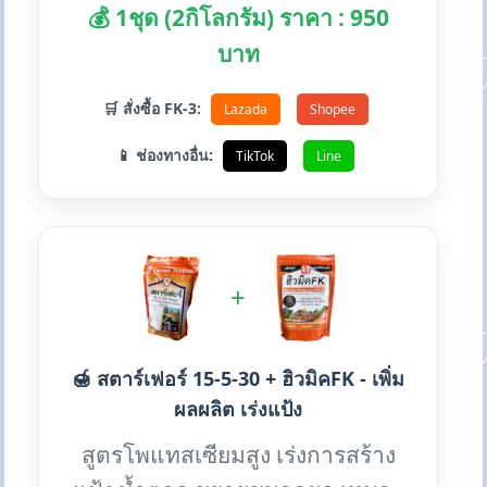
💰 1ชุด (2กิโลกรัม) ราคา : 950
บาท
🛒 สั่งซื้อ FK-3:
Lazada
Shopee
📱 ช่องทางอื่น:
TikTok
Line
+
🍯 สตาร์เฟอร์ 15-5-30 + ฮิวมิคFK - เพิ่ม
ผลผลิต เร่งแป้ง
สูตรโพแทสเซียมสูง เร่งการสร้าง