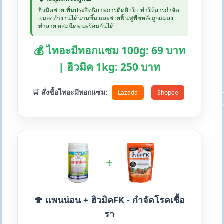
ฮิวมิคช่วยเพิ่มประสิทธิภาพการติดผิวใบ ทำให้สารกำจัด
แมลงทำงานได้นานขึ้น และช่วยฟื้นฟูพืชหลังถูกแมลง
ทำลาย ผสมฉีดพ่นพร้อมกันได้
💰 ไทอะมีทอกแซม 100g: 69 บาท
| ฮิวมิค 1kg: 250 บาท
🛒 สั่งซื้อไทอะมีทอกแซม:
Lazada
Shopee
+
🍄 แพนน่อน + ฮิวมิคFK - กำจัดโรคเชื้อ
รา