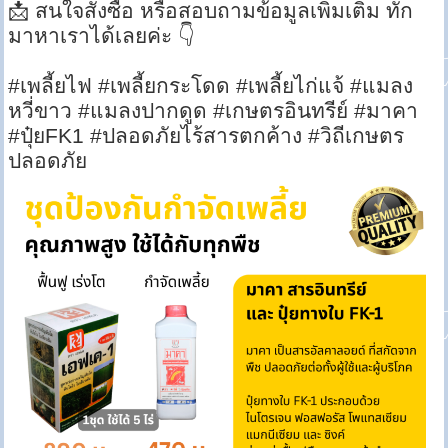
📩 สนใจสั่งซื้อ หรือสอบถามข้อมูลเพิ่มเติม ทัก
มาหาเราได้เลยค่ะ 👇
#เพลี้ยไฟ #เพลี้ยกระโดด #เพลี้ยไก่แจ้ #แมลง
หวี่ขาว #แมลงปากดูด #เกษตรอินทรีย์ #มาคา
#ปุ๋ยFK1 #ปลอดภัยไร้สารตกค้าง #วิถีเกษตร
ปลอดภัย