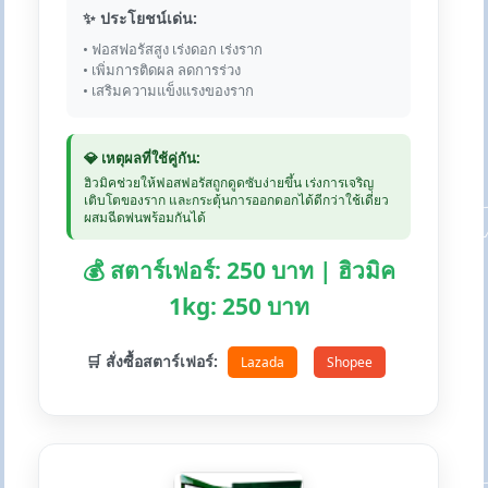
✨ ประโยชน์เด่น:
• ฟอสฟอรัสสูง เร่งดอก เร่งราก
• เพิ่มการติดผล ลดการร่วง
• เสริมความแข็งแรงของราก
💎 เหตุผลที่ใช้คู่กัน:
ฮิวมิคช่วยให้ฟอสฟอรัสถูกดูดซับง่ายขึ้น เร่งการเจริญ
เติบโตของราก และกระตุ้นการออกดอกได้ดีกว่าใช้เดี่ยว
ผสมฉีดพ่นพร้อมกันได้
💰 สตาร์เฟอร์: 250 บาท | ฮิวมิค
1kg: 250 บาท
🛒 สั่งซื้อสตาร์เฟอร์:
Lazada
Shopee