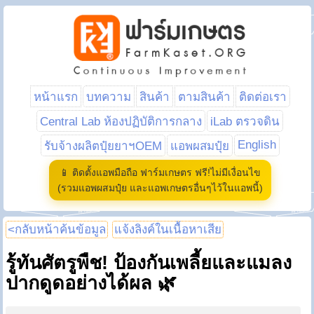
หน้าแรก
บทความ
สินค้า
ตามสินค้า
ติดต่อเรา
Central Lab ห้องปฏิบัติการกลาง
iLab ตรวจดิน
English
รับจ้างผลิตปุ๋ยยาฯOEM
แอพผสมปุ๋ย
📱 ติดตั้งแอพมือถือ ฟาร์มเกษตร ฟรี!ไม่มีเงื่อนไข
(รวมแอพผสมปุ๋ย และแอพเกษตรอื่นๆไว้ในแอพนี้)
<กลับหน้าค้นข้อมูล
แจ้งลิงค์ในเนื้อหาเสีย
รู้ทันศัตรูพืช! ป้องกันเพลี้ยและแมลง
ปากดูดอย่างได้ผล 🌿