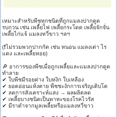
เหมาะสำหรับพืชทุกชนิดที่ถูกแมลงปากดูด
รบกวน เช่น เพลี้ยไฟ เพลี้ยกระโดด เพลี้ยจักจั่น
เพลี้ยไก่แจ้ แมลงหวี่ขาว ฯลฯ
(❗ไม่รวมพวกปากกัด เช่น หนอน แมลงเต่า ไร
แดง และเพลี้ยหอย)
🔎 อาการของพืชเมื่อถูกเพลี้ยและแมลงปากดูด
ทำลาย
✔ ใบพืชมีรอยด่าง ใบหงิก ใบเหลือง
✔ ยอดอ่อนแห้งตาย พืชชะงักการเจริญเติบโต
✔ ลดการสังเคราะห์แสง → ผลผลิตลด
✔ เพลี้ยบางชนิดเป็นพาหะของโรคไวรัส
✔ มีราดำจากมูลเพลี้ยหรือแมลงหวี่ขาว