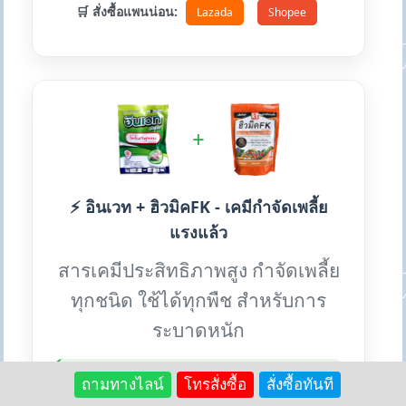
🛒 สั่งซื้อแพนน่อน:
Lazada
Shopee
+
⚡ อินเวท + ฮิวมิคFK - เคมีกำจัดเพลี้ย
แรงแล้ว
สารเคมีประสิทธิภาพสูง กำจัดเพลี้ย
ทุกชนิด ใช้ได้ทุกพืช สำหรับการ
ระบาดหนัก
💎 เหตุผลที่ใช้คู่กัน:
ถามทางไลน์
โทรสั่งซื้อ
สั่งซื้อทันที
ฮิวมิคช่วยลดความเครียดของพืชจากสารเคมี และช่วย