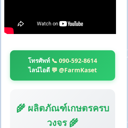
โทรศัพท์
📞 090-592-8614
ไลน์ไอดี
💬 @FarmKaset
🌾 ผลิตภัณฑ์เกษตรครบ
วงจร 🌾