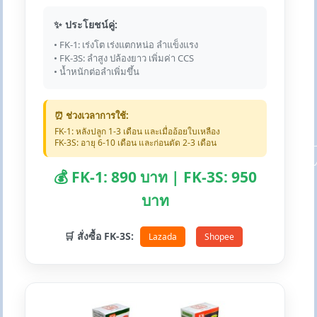
✨ ประโยชน์คู่:
• FK-1: เร่งโต เร่งแตกหน่อ ลำแข็งแรง
• FK-3S: ลำสูง ปล้องยาว เพิ่มค่า CCS
• น้ำหนักต่อลำเพิ่มขึ้น
⏰ ช่วงเวลาการใช้:
FK-1: หลังปลูก 1-3 เดือน และเมื่ออ้อยใบเหลือง
FK-3S: อายุ 6-10 เดือน และก่อนตัด 2-3 เดือน
💰 FK-1: 890 บาท | FK-3S: 950
บาท
🛒 สั่งซื้อ FK-3S:
Lazada
Shopee