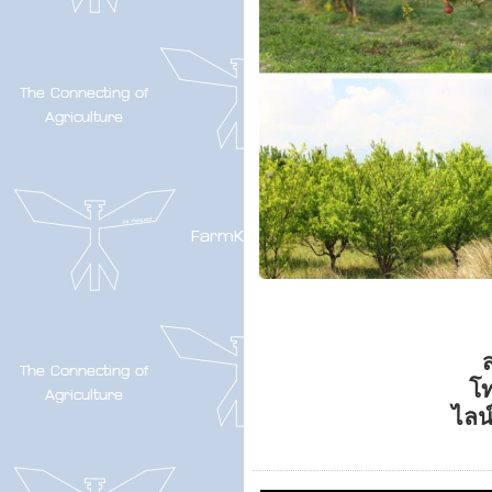
ส
โ
ไลน