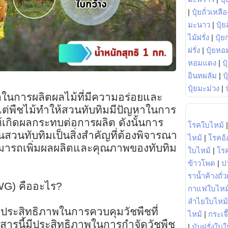
|
ปุ๋ยถั่วเหลือ
มะนาว
|
ปุ๋ย
ไม้ฝรั่ง
|
ปุ๋ย
ฝรั่ง
|
ปุ๋ยหอ
หอมแดง
|
ป
อินทผลัม
|
ป
ปุ๋ยมะม่วง
|
ากในการผลิตผลไม้ที่มีความอร่อยและ
แต่พืชไม้ทำให้สวนทับทิมมีปัญหาในการ
ห้เกิดผลกระทบต่อการผลิต ดังนั้นการ
โรคใบไหม้
สวนทับทิมเป็นสิ่งสำคัญที่ต้องพิจารณา
ไหม้
|
โรคอ้
ามารถเพิ่มผลผลิตและคุณภาพของทับทิม
ใบไหม้
|
โร
ข้าวโพด
|
ป
ราน้ำค้างถั่
WG) คืออะไร?
กาแฟใบไหม
ลำไยใบไหม้
มีประสิทธิภาพในการควบคุมวัชพืชที่
ไหม้
|
กระเจ
ารนี้มีประสิทธิภาพในการกำจัดวัชพืช
|
มันฝรั่งใบใ