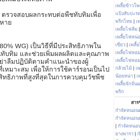
เพลี้ยข้าวโ
แป้งสับปะร
รวจสอบผลกระทบต่อพืชทับทิมเพื่อ
พริกไทย
|
เ
ยหาย
เพลี้ยไฟส้ม
เพลี้ยไฟหน่อ
เขียว
|
เพลี้
80% WG) เป็นวิธีที่มีประสิทธิภาพใน
เพลี้ยไฟหอม
ทับทิม และช่วยเพิ่มผลผลิตและคุณภาพ
เพลี้ยไฟหอ
อย่าลืมปฏิบัติตามคำแนะนำของผู้
กล้วยไม้
|
เพ
ี่เหมาะสม เพื่อให้การใช้คาร์รอนเป็นไป
น้อยหน่า
|
เ
ทธิภาพที่สูงที่สุดในการควบคุมวัชพืช
เพลี้ยจักจั่น
พริก
สารช
กำจัดหนอนศ
กำจัดหนอนม
|
กำจัดหนอ
ยางพารา
|
ก