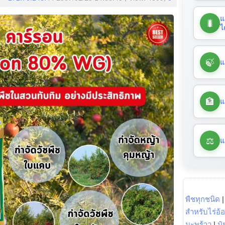
แ
🐛
ไ
🍃
แ
🏦
แ
⚖️
แ
พืชทุกชนิด
สำหรับไร่อ้
มะพร้าว
|
ปุ