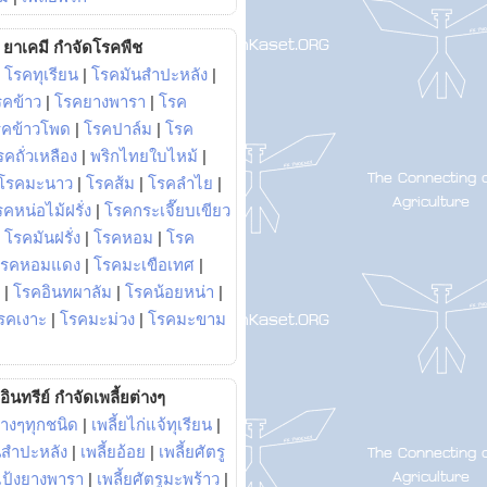
ยาเคมี กำจัดโรคพืช
|
โรคทุเรียน
|
โรคมันสำปะหลัง
|
รคข้าว
|
โรคยางพารา
|
โรค
รคข้าวโพด
|
โรคปาล์ม
|
โรค
รคถั่วเหลือง
|
พริกไทยใบไหม้
|
โรคมะนาว
|
โรคส้ม
|
โรคลำไย
|
คหน่อไม้ฝรั่ง
|
โรคกระเจี๊ยบเขียว
|
โรคมันฝรั่ง
|
โรคหอม
|
โรค
โรคหอมแดง
|
โรคมะเขือเทศ
|
|
โรคอินทผาลัม
|
โรคน้อยหน่า
|
รคเงาะ
|
โรคมะม่วง
|
โรคมะขาม
อินทรีย์ กำจัดเพลี้ยต่างๆ
่างๆทุกชนิด
|
เพลี้ยไก่แจ้ทุเรียน
|
ันสำปะหลัง
|
เพลี้ยอ้อย
|
เพลี้ยศัตรู
ยแป้งยางพารา
|
เพลี้ยศัตรูมะพร้าว
|