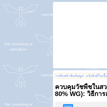
<กลับหน้าค้นข้อมูล
แจ้งลิงค์ในเนื
ควบคุมวัชพืชในสว
80% WG): วิธีการแ
tweet