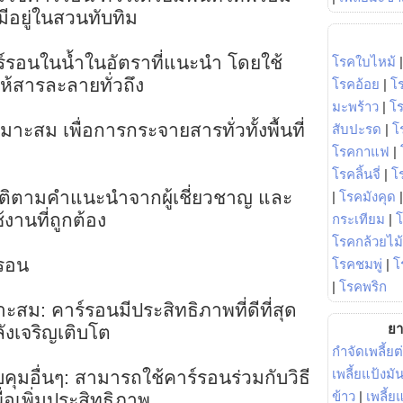
ีอยู่ในสวนทับทิม
์รอนในน้ำในอัตราที่แนะนำ โดยใช้
โรคใบไหม้
ให้สารละลายทั่วถึง
โรคอ้อย
|
โ
มะพร้าว
|
โ
หมาะสม เพื่อการกระจายสารทั่วทั้งพื้นที่
สับปะรด
|
โ
โรคกาแฟ
|
โรคลิ้นจี่
|
โร
ัติตามคำแนะนำจากผู้เชี่ยวชาญ และ
|
โรคมังคุด
งานที่ถูกต้อง
กระเทียม
|
โรคกล้วยไม้
รอน
โรคชมพู่
|
โ
|
โรคพริก
ะสม: คาร์รอนมีประสิทธิภาพที่ดีที่สุด
ยา
ำลังเจริญเติบโต
กำจัดเพลี้ยต
เพลี้ยแป้งม
คุมอื่นๆ: สามารถใช้คาร์รอนร่วมกับวิธี
ข้าว
|
เพลี้
ื่อเพิ่มประสิทธิภาพ