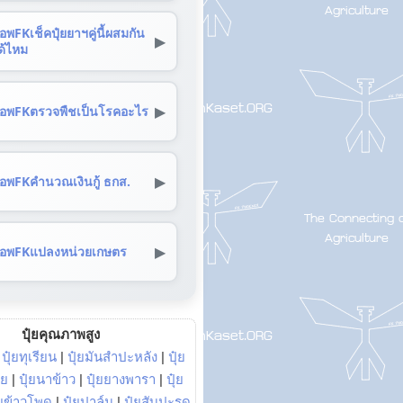
อพFKเช็คปุ๋ยยาฯคู่นี้ผสมกัน
▶
ด้ไหม
▶
อพFKตรวจพืชเป็นโรคอะไร
▶
อพFKคำนวณเงินกู้ ธกส.
▶
อพFKแปลงหน่วยเกษตร
ปุ๋ยคุณภาพสูง
|
ปุ๋ยทุเรียน
|
ปุ๋ยมันสำปะหลัง
|
ปุ๋ย
อย
|
ปุ๋ยนาข้าว
|
ปุ๋ยยางพารา
|
ปุ๋ย
๋ยข้าวโพด
|
ปุ๋ยปาล์ม
|
ปุ๋ยสับปะรด