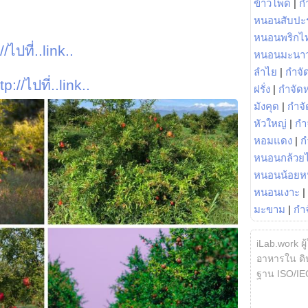
ข้าวโพด
|
ก
หนอนสับปะ
หนอนพริกไ
//ไปที่..link..
หนอนมะนา
ลำไย
|
กำจัด
tp://ไปที่..link..
ฝรั่ง
|
กำจัด
มังคุด
|
กำจั
หัวใหญ่
|
กำ
หอมแดง
|
ก
หนอนกล้วยไ
หนอนน้อยห
หนอนเงาะ
|
มะขาม
|
กำ
iLab.work ผู
อาหารใน ดิน
ฐาน ISO/IE