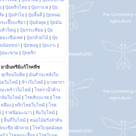
ง
|
ปุ๋ยพริกไทย
|
ปุ๋ยกาแฟ
|
ปุ๋ย
ส้ม
|
ปุ๋ยลำไย
|
ปุ๋ยลิ้นจี่
|
ปุ๋ยหน่อ
กระเจี๊ยบเขียว
|
ปุ๋ยมังคุด
|
ปุ๋ยมัน
มหัวใหญ่
|
ปุ๋ยกระเทียม
|
ปุ๋ย
ุ๋ยมะเขือเทศ
|
ปุ๋ยกล้วยไม้
|
ปุ๋ย
ุ๋ยน้อยหน่า
|
ปุ๋ยชมพู่
|
ปุ๋ยเงาะ
|
ปุ๋ยมะขาม
|
ปุ๋ยพริก
ยาอินทรีย์แก้โรคพืช
|
ทุเรียนใบติด
|
มันสำปะหลังใบ
อยใบไหม้
|
ข้าวใบไหม้
|
ยางพารา
คมะพร้าวใบไหม้
|
โรคราน้ำค้าง
าล์มใบไหม้
|
โรคสับปะรด
|
โรค
วเหลือง
|
พริกไทยใบไหม้
|
โรค
้
|
ราสนิมมะนาว
|
ส้มใบไหม้
|
|
ลิ้นจี่ใบไหม้
|
หน่อไม้ฝรั่งลำต้น
ี๊ยบเขียวฝักลาย
|
โรคใบจุดมังคุด
หม้
|
โรคหอมเลื้อย
|
โรคใบจุด