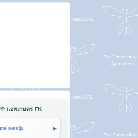
🌱 แอพเกษตร FK
▶
อพFKผสมปุ๋ย