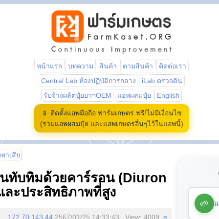
หน้าแรก
บทความ
สินค้า
ตามสินค้า
ติดต่อเรา
Central Lab ห้องปฏิบัติการกลาง
iLab ตรวจดิน
รับจ้างผลิตปุ๋ยยาฯOEM
แอพผสมปุ๋ย
English
📱 ติดตั้งแอพมือถือ ฟาร์มเกษตร ฟรี!ไม่มีเงื่อนไข
(รวมแอพผสมปุ๋ย และแอพเกษตรอื่นๆไว้ในแอพนี้)
้อหาเสีย
นทับทิมด้วยคาร์รอน (Diuron
ละประสิทธิภาพที่สูง
🌱
แ
172.70.143.44
2567/01/25 14:33:43 , View: 4009,
e