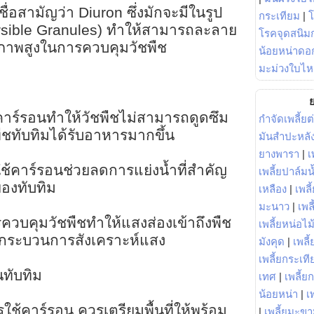
ื่อสามัญว่า Diuron ซึ่งมักจะมีในรูป
กระเทียม
|
sible Granules) ทำให้สามารถละลาย
โรคจุดสนิมก
ธิภาพสูงในการควบคุมวัชพืช
น้อยหน่าดอก
มะม่วงใบไห
ย
คาร์รอนทำให้วัชพืชไม่สามารถดูดซึม
กำจัดเพลี้ยต
ืชทับทิมได้รับอาหารมากขึ้น
มันสำปะหลั
ยางพารา
|
เ
ใช้คาร์รอนช่วยลดการแย่งน้ำที่สำคัญ
เพลี้ยปาล์มน
องทับทิม
เหลือง
|
เพลี
มะนาว
|
เพล
ควบคุมวัชพืชทำให้แสงส่องเข้าถึงพืช
เพลี้ยหน่อไม้
ในกระบวนการสังเคราะห์แสง
มังคุด
|
เพลี้
เพลี้ยกระเที
นทับทิม
เทศ
|
เพลี้ย
น้อยหน่า
|
เ
รใช้คาร์รอน ควรเตรียมพื้นที่ให้พร้อม
|
เพลี้ยมะข