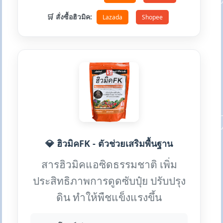
🛒 สั่งซื้อฮิวมิค:
Lazada
Shopee
💎 ฮิวมิคFK - ตัวช่วยเสริมพื้นฐาน
สารฮิวมิคแอซิดธรรมชาติ เพิ่ม
ประสิทธิภาพการดูดซับปุ๋ย ปรับปรุง
ดิน ทำให้พืชแข็งแรงขึ้น