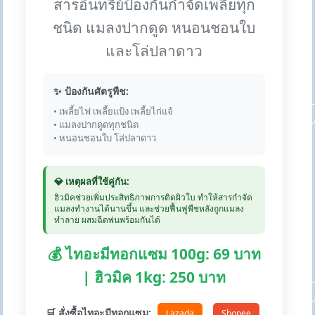
สารอินทรีย์ป้องกันกำจัดเพลี้ยทุก
ชนิด แมลงปากดูด หนอนชอนใบ
และโล่ปลาดาว
✨ ป้องกันศัตรูพืช:
• เพลี้ยไฟ เพลี้ยแป้ง เพลี้ยไก่แจ้
• แมลงปากดูดทุกชนิด
• หนอนชอนใบ โล่ปลาดาว
💎 เหตุผลที่ใช้คู่กัน:
ฮิวมิคช่วยเพิ่มประสิทธิภาพการติดผิวใบ ทำให้สารกำจัด
แมลงทำงานได้นานขึ้น และช่วยฟื้นฟูพืชหลังถูกแมลง
ทำลาย ผสมฉีดพ่นพร้อมกันได้
💰 ไทอะมีทอกแซม 100g: 69 บาท
| ฮิวมิค 1kg: 250 บาท
🛒 สั่งซื้อไทอะมีทอกแซม:
Lazada
Shopee