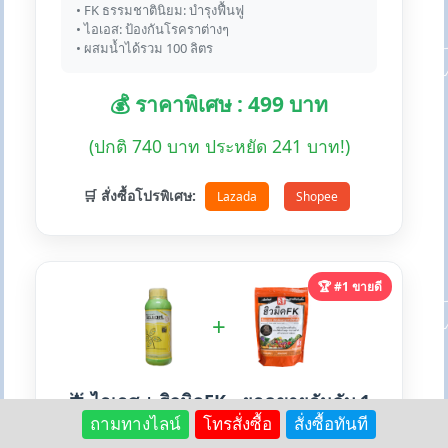
• FK ธรรมชาตินิยม: บำรุงฟื้นฟู
• ไอเอส: ป้องกันโรคราต่างๆ
• ผสมน้ำได้รวม 100 ลิตร
💰 ราคาพิเศษ : 499 บาท
(ปกติ 740 บาท ประหยัด 241 บาท!)
🛒 สั่งซื้อโปรพิเศษ:
Lazada
Shopee
🏆 #1 ขายดี
+
🌟 ไอเอส + ฮิวมิคFK - ยอดขายอันดับ 1
ถามทางไลน์
โทรสั่งซื้อ
สั่งซื้อทันที
บน Lazada