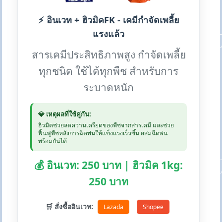
⚡ อินเวท + ฮิวมิคFK - เคมีกำจัดเพลี้ย
แรงแล้ว
สารเคมีประสิทธิภาพสูง กำจัดเพลี้ย
ทุกชนิด ใช้ได้ทุกพืช สำหรับการ
ระบาดหนัก
💎 เหตุผลที่ใช้คู่กัน:
ฮิวมิคช่วยลดความเครียดของพืชจากสารเคมี และช่วย
ฟื้นฟูพืชหลังการฉีดพ่นให้แข็งแรงเร็วขึ้น ผสมฉีดพ่น
พร้อมกันได้
💰 อินเวท: 250 บาท | ฮิวมิค 1kg:
250 บาท
🛒 สั่งซื้ออินเวท:
Lazada
Shopee