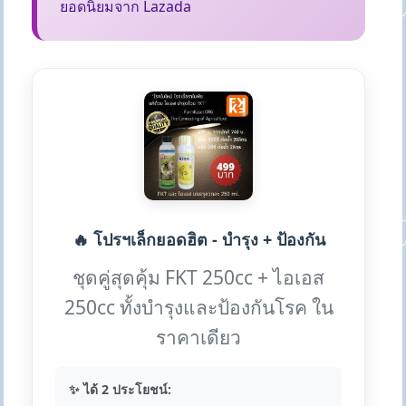
ยอดนิยมจาก Lazada
🔥 โปรฯเล็กยอดฮิต - บำรุง + ป้องกัน
ชุดคู่สุดคุ้ม FKT 250cc + ไอเอส
250cc ทั้งบำรุงและป้องกันโรค ใน
ราคาเดียว
✨ ได้ 2 ประโยชน์: