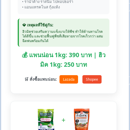
• ราน้ำค้าง ราสนิม ไปทอปธอร่า
• แอนแทรคโนส กุ้งแห้ง
💎 เหตุผลที่ใช้คู่กัน:
ฮิวมิคช่วยเสริมความแข็งแรงให้พืช ทำให้ต้านทานโรค
ได้ดีขึ้น และช่วยฟื้นฟูพืชที่เสียหายจากโรคเร็วกว่า ผสม
ฉีดพ่นพร้อมกันได้
💰 แพนน่อน 1kg: 390 บาท | ฮิว
มิค 1kg: 250 บาท
🛒 สั่งซื้อแพนน่อน:
Lazada
Shopee
+