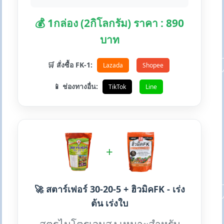
💰 1กล่อง (2กิโลกรัม) ราคา : 890
บาท
🛒 สั่งซื้อ FK-1:
Lazada
Shopee
📱 ช่องทางอื่น:
TikTok
Line
+
🚀 สตาร์เฟอร์ 30-20-5 + ฮิวมิคFK - เร่ง
ต้น เร่งใบ