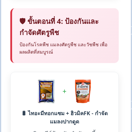
🛡️ ขั้นตอนที่ 4: ป้องกันและ
กำจัดศัตรูพืช
ป้องกันโรคพืช แมลงศัตรูพืช และวัชพืช เพื่อ
ผลผลิตที่สมบูรณ์
+
🐛 ไทอะมีทอกแซม + ฮิวมิคFK - กำจัด
แมลงปากดูด