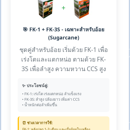
+
🎯 FK-1 + FK-3S - เฉพาะสำหรับอ้อย
(Sugarcane)
ชุดคู่สำหรับอ้อย เริ่มด้วย FK-1 เพื่อ
เร่งโตและแตกหน่อ ตามด้วย FK-
3S เพื่อลำสูง ความหวาน CCS สูง
✨ ประโยชน์คู่:
• FK-1: เร่งโต เร่งแตกหน่อ ลำแข็งแรง
• FK-3S: ลำสูง ปล้องยาว เพิ่มค่า CCS
• น้ำหนักต่อลำเพิ่มขึ้น
⏰ ช่วงเวลาการใช้:
FK-1: หลังปลูก 1-3 เดือน และเมื่ออ้อยใบเหลือง