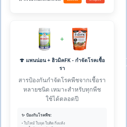
+
🍄 แพนน่อน + ฮิวมิคFK - กำจัดโรคเชื้อ
รา
สารป้องกันกำจัดโรคพืชจากเชื้อรา
หลายชนิด เหมาะสำหรับทุกพืช
ใช้ได้ตลอดปี
✨ ป้องกันโรคพืช:
• ใบไหม้ ใบจุด ใบติด กิ่งแห้ง