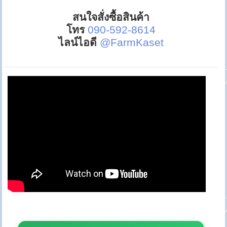
สนใจสั่งซื้อสินค้า
โทร
090-592-8614
ไลน์ไอดี
@FarmKaset