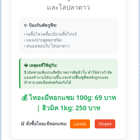
และโล่ปลาดาว
✨ ป้องกันศัตรูพืช:
• เพลี้ยไฟ เพลี้ยแป้ง เพลี้ยไก่แจ้
• แมลงปากดูดทุกชนิด
• หนอนชอนใบ โล่ปลาดาว
💎 เหตุผลที่ใช้คู่กัน:
ฮิวมิคช่วยเพิ่มประสิทธิภาพการติดผิวใบ ทำให้สารกำจัด
แมลงทำงานได้นานขึ้น และช่วยฟื้นฟูพืชหลังถูกแมลง
ทำลาย ผสมฉีดพ่นพร้อมกันได้
💰 ไทอะมีทอกแซม 100g: 69 บาท
| ฮิวมิค 1kg: 250 บาท
🛒 สั่งซื้อไทอะมีทอกแซม:
Lazada
Shopee