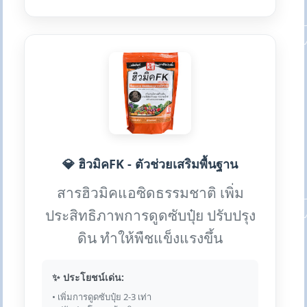
💎 ฮิวมิคFK - ตัวช่วยเสริมพื้นฐาน
สารฮิวมิคแอซิดธรรมชาติ เพิ่ม
ประสิทธิภาพการดูดซับปุ๋ย ปรับปรุง
ดิน ทำให้พืชแข็งแรงขึ้น
✨ ประโยชน์เด่น:
• เพิ่มการดูดซับปุ๋ย 2-3 เท่า