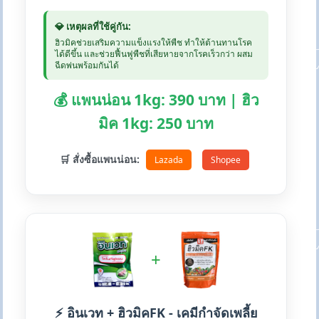
💎 เหตุผลที่ใช้คู่กัน:
ฮิวมิคช่วยเสริมความแข็งแรงให้พืช ทำให้ต้านทานโรค
ได้ดีขึ้น และช่วยฟื้นฟูพืชที่เสียหายจากโรคเร็วกว่า ผสม
ฉีดพ่นพร้อมกันได้
💰 แพนน่อน 1kg: 390 บาท | ฮิว
มิค 1kg: 250 บาท
🛒 สั่งซื้อแพนน่อน:
Lazada
Shopee
+
⚡ อินเวท + ฮิวมิคFK - เคมีกำจัดเพลี้ย