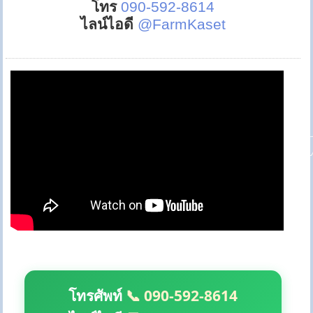
โทร
090-592-8614
ไลน์ไอดี
@FarmKaset
โทรศัพท์
📞 090-592-8614