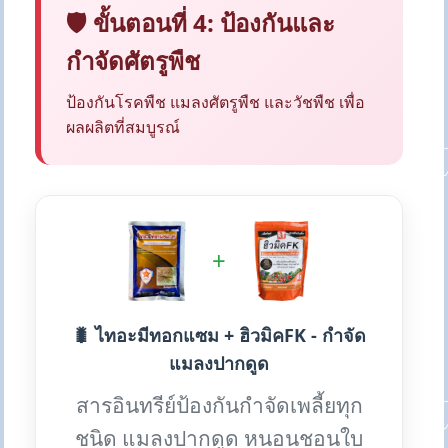
🛡️ ขั้นตอนที่ 4: ป้องกันและ
กำจัดศัตรูพืช
ป้องกันโรคพืช แมลงศัตรูพืช และวัชพืช เพื่อ
ผลผลิตที่สมบูรณ์
+
🐛 ไทอะมีทอกแซม + ฮิวมิคFK - กำจัด
แมลงปากดูด
สารอินทรีย์ป้องกันกำจัดเพลี้ยทุก
ชนิด แมลงปากดูด หนอนชอนใบ