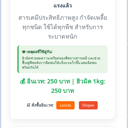
แรงแล้ว
สารเคมีประสิทธิภาพสูง กำจัดเพลี้ย
ทุกชนิด ใช้ได้ทุกพืช สำหรับการ
ระบาดหนัก
💎 เหตุผลที่ใช้คู่กัน:
ฮิวมิคช่วยลดความเครียดของพืชจากสารเคมี และช่วย
ฟื้นฟูพืชหลังการฉีดพ่นให้แข็งแรงเร็วขึ้น ผสมฉีดพ่น
พร้อมกันได้
💰 อินเวท: 250 บาท | ฮิวมิค 1kg:
250 บาท
🛒 สั่งซื้ออินเวท:
Lazada
Shopee