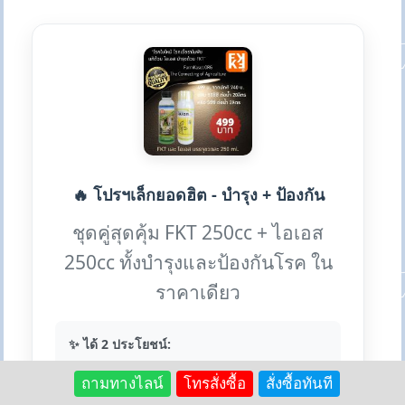
🔥 โปรฯเล็กยอดฮิต - บำรุง + ป้องกัน
ชุดคู่สุดคุ้ม FKT 250cc + ไอเอส
250cc ทั้งบำรุงและป้องกันโรค ใน
ราคาเดียว
✨ ได้ 2 ประโยชน์:
• FK ธรรมชาตินิยม: บำรุงฟื้นฟู
ถามทางไลน์
โทรสั่งซื้อ
สั่งซื้อทันที
• ไอเอส: ป้องกันโรคราต่างๆ
• ผสมน้ำได้รวม 100 ลิตร