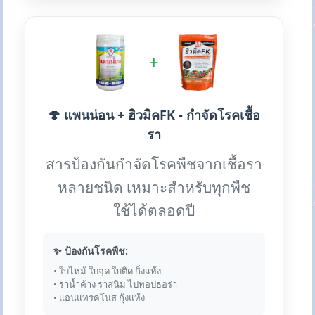
+
🍄 แพนน่อน + ฮิวมิคFK - กำจัดโรคเชื้อ
รา
สารป้องกันกำจัดโรคพืชจากเชื้อรา
หลายชนิด เหมาะสำหรับทุกพืช
ใช้ได้ตลอดปี
✨ ป้องกันโรคพืช:
• ใบไหม้ ใบจุด ใบติด กิ่งแห้ง
• ราน้ำค้าง ราสนิม ไปทอปธอร่า
• แอนแทรคโนส กุ้งแห้ง