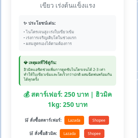
เขียว เร่งต้นแข็งแรง
✨ ประโยชน์เด่น:
• ไนโตรเจนสูง เร่งใบเขียวเข้ม
• เร่งการเจริญเติบโตในช่วงแรก
• ผสมสูตรเองได้ตามต้องการ
💎 เหตุผลที่ใช้คู่กัน:
ฮิวมิคแอซิดช่วยเพิ่มการดูดซับไนโตรเจนได้ 2-3 เท่า
ทำให้ใบเขียวเข้มและโตเร็วกว่าปกติ ผสมฉีดพ่นพร้อมกัน
ได้ทุกครั้ง
💰 สตาร์เฟอร์: 250 บาท | ฮิวมิค
1kg: 250 บาท
🛒 สั่งซื้อสตาร์เฟอร์:
Lazada
Shopee
🛒 สั่งซื้อฮิวมิค:
Lazada
Shopee