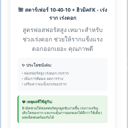
🌺 สตาร์เฟอร์ 10-40-10 + ฮิวมิคFK - เร่ง
ราก เร่งดอก
สูตรฟอสฟอรัสสูง เหมาะสำหรับ
ช่วงเร่งดอก ช่วยให้รากแข็งแรง
ดอกออกเยอะ คุณภาพดี
✨ ประโยชน์เด่น:
• ฟอสฟอรัสสูง เร่งดอก เร่งราก
• เพิ่มการติดผล ลดการร่วง
• เสริมความแข็งแรงของราก
💎 เหตุผลที่ใช้คู่กัน:
ฮิวมิคช่วยให้ฟอสฟอรัสถูกดูดซับง่ายขึ้น เร่งการเจริญ
เติบโตของราก และกระตุ้นการออกดอกได้ดีกว่าใช้เดี่ยว
ผสมฉีดพ่นพร้อมกันได้