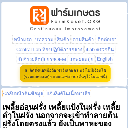
หน้าแรก
บทความ
สินค้า
ตามสินค้า
ติดต่อเรา
Central Lab ห้องปฏิบัติการกลาง
iLab ตรวจดิน
English
รับจ้างผลิตปุ๋ยยาฯOEM
แอพผสมปุ๋ย
📱 ติดตั้งแอพมือถือ ฟาร์มเกษตร ฟรี!ไม่มีเงื่อนไข
(รวมแอพผสมปุ๋ย และแอพเกษตรอื่นๆไว้ในแอพนี้)
<กลับหน้าค้นข้อมูล
แจ้งลิงค์ในเนื้อหาเสีย
เพลี้ยอ่อนฝรั่ง เพลี้ยแป้งในฝรั่ง เพลี้ย
ดำในฝรั่ง นอกจากจะเข้าทำลายต้น
ฝรั่งโดยตรงแล้ว ยังเป็นพาหะของ