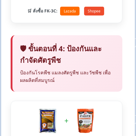
🛒 สั่งซื้อ FK-3C:
Lazada
Shopee
🛡️ ขั้นตอนที่ 4: ป้องกันและ
กำจัดศัตรูพืช
ป้องกันโรคพืช แมลงศัตรูพืช และวัชพืช เพื่อ
ผลผลิตที่สมบูรณ์
+