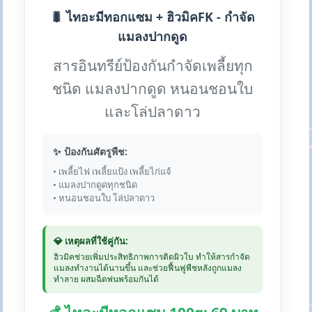
🐛 ไทอะมีทอกแซม + ฮิวมิคFK - กำจัด
แมลงปากดูด
สารอินทรีย์ป้องกันกำจัดเพลี้ยทุก
ชนิด แมลงปากดูด หนอนชอนใบ
และโล่ปลาดาว
✨ ป้องกันศัตรูพืช:
• เพลี้ยไฟ เพลี้ยแป้ง เพลี้ยไก่แจ้
• แมลงปากดูดทุกชนิด
• หนอนชอนใบ โล่ปลาดาว
💎 เหตุผลที่ใช้คู่กัน:
ฮิวมิคช่วยเพิ่มประสิทธิภาพการติดผิวใบ ทำให้สารกำจัด
แมลงทำงานได้นานขึ้น และช่วยฟื้นฟูพืชหลังถูกแมลง
ทำลาย ผสมฉีดพ่นพร้อมกันได้