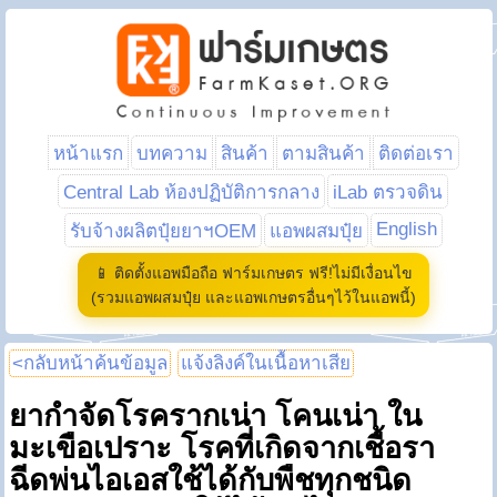
หน้าแรก
บทความ
สินค้า
ตามสินค้า
ติดต่อเรา
Central Lab ห้องปฏิบัติการกลาง
iLab ตรวจดิน
English
รับจ้างผลิตปุ๋ยยาฯOEM
แอพผสมปุ๋ย
📱 ติดตั้งแอพมือถือ ฟาร์มเกษตร ฟรี!ไม่มีเงื่อนไข
(รวมแอพผสมปุ๋ย และแอพเกษตรอื่นๆไว้ในแอพนี้)
<กลับหน้าค้นข้อมูล
แจ้งลิงค์ในเนื้อหาเสีย
ยากำจัดโรครากเน่า โคนเน่า ใน
มะเขือเปราะ โรคที่เกิดจากเชื้อรา
ฉีดพ่นไอเอสใช้ได้กับพืชทุกชนิด