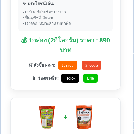
✨ ประโยชน์เด่น:
• เร่งโต เร่งใบเขียว เร่งราก
• ฟื้นฟูพืชที่เสียหาย
• เร่งดอก เหมาะสำหรับทุกพืช
💰 1กล่อง (2กิโลกรัม) ราคา : 890
บาท
🛒 สั่งซื้อ FK-1:
Lazada
Shopee
📱 ช่องทางอื่น:
TikTok
Line
+