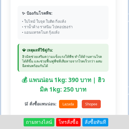
✨ ป้องกันโรคพืช:
• ใบไหม้ ใบจุด ใบติด กิ่งแห้ง
• ราน้ำค้าง ราสนิม ไปทอปธอร่า
• แอนแทรคโนส กุ้งแห้ง
💎 เหตุผลที่ใช้คู่กัน:
ฮิวมิคช่วยเสริมความแข็งแรงให้พืช ทำให้ต้านทานโรค
ได้ดีขึ้น และช่วยฟื้นฟูพืชที่เสียหายจากโรคเร็วกว่า ผสม
ฉีดพ่นพร้อมกันได้
💰 แพนน่อน 1kg: 390 บาท | ฮิว
มิค 1kg: 250 บาท
🛒 สั่งซื้อแพนน่อน:
Lazada
Shopee
ถามทางไลน์
โทรสั่งซื้อ
สั่งซื้อทันที