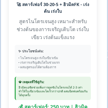
🚀 สตาร์เฟอร์ 30-20-5 + ฮิวมิคFK - เร่ง
ต้น เร่งใบ
สูตรไนโตรเจนสูง เหมาะสำหรับ
ช่วงต้นของการเจริญเติบโต เร่งใบ
เขียว เร่งต้นแข็งแรง
✨ ประโยชน์เด่น:
• ไนโตรเจนสูง เร่งใบเขียวเข้ม
• เร่งการเจริญเติบโตในช่วงแรก
• ผสมสูตรเองได้ตามต้องการ
💎 เหตุผลที่ใช้คู่กัน:
ฮิวมิคแอซิดช่วยเพิ่มการดูดซับไนโตรเจนได้ 2-3 เท่า
ทำให้ใบเขียวเข้มและโตเร็วกว่าปกติ ผสมฉีดพ่นพร้อมกัน
ได้ทุกครั้ง
💰 สตาร์เฟอร์: 250 บาท | ฮิวมิค