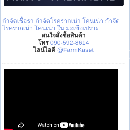
กำจัดเชื้อรา
กำจัดโรครากเน่า โคนเน่า
กำจัด
โรครากเน่า โคนเน่า ใน มะเขือเปราะ
สนใจสั่งซื้อสินค้า
โทร
090-592-8614
ไลน์ไอดี
@FarmKaset