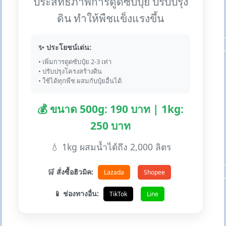
ประสิทธิภาพการดูดซับปุ๋ย ปรับปรุง
ดิน ทำให้พืชแข็งแรงขึ้น
✨ ประโยชน์เด่น:
• เพิ่มการดูดซับปุ๋ย 2-3 เท่า
• ปรับปรุงโครงสร้างดิน
• ใช้ได้ทุกพืช ผสมกับปุ๋ยอื่นได้
💰 ขนาด 500g: 190 บาท | 1kg:
250 บาท
💧 1kg ผสมน้ำได้ถึง 2,000 ลิตร
🛒 สั่งซื้อฮิวมิค:
Lazada
Shopee
📱 ช่องทางอื่น:
TikTok
Line