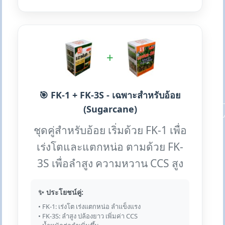
+
🎯 FK-1 + FK-3S - เฉพาะสำหรับอ้อย
(Sugarcane)
ชุดคู่สำหรับอ้อย เริ่มด้วย FK-1 เพื่อ
เร่งโตและแตกหน่อ ตามด้วย FK-
3S เพื่อลำสูง ความหวาน CCS สูง
✨ ประโยชน์คู่:
• FK-1: เร่งโต เร่งแตกหน่อ ลำแข็งแรง
• FK-3S: ลำสูง ปล้องยาว เพิ่มค่า CCS