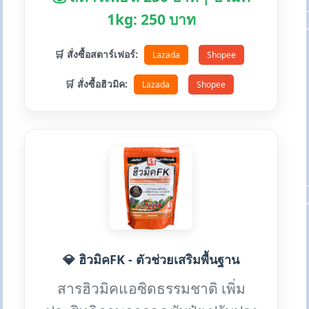
1kg: 250 บาท
🛒 สั่งซื้อสตาร์เฟอร์:
Lazada
Shopee
🛒 สั่งซื้อฮิวมิค:
Lazada
Shopee
💎 ฮิวมิคFK - ตัวช่วยเสริมพื้นฐาน
สารฮิวมิคแอซิดธรรมชาติ เพิ่ม