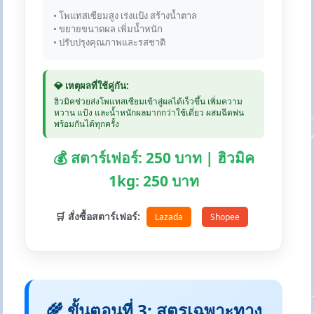
• โพแทสเซียมสูง เร่งแป้ง สร้างน้ำตาล
• ขยายขนาดผล เพิ่มน้ำหนัก
• ปรับปรุงคุณภาพและรสชาติ
💎 เหตุผลที่ใช้คู่กัน:
ฮิวมิคช่วยส่งโพแทสเซียมเข้าสู่ผลได้เร็วขึ้น เพิ่มความ
หวาน แป้ง และน้ำหนักผลมากกว่าใช้เดี่ยว ผสมฉีดพ่น
พร้อมกันได้ทุกครั้ง
💰 สตาร์เฟอร์: 250 บาท | ฮิวมิค
1kg: 250 บาท
🛒 สั่งซื้อสตาร์เฟอร์:
Lazada
Shopee
🌾 ขั้นตอนที่ 3: สูตรเฉพาะทาง