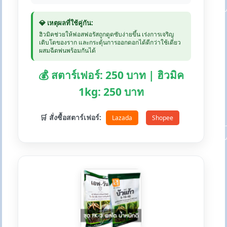
💎 เหตุผลที่ใช้คู่กัน:
ฮิวมิคช่วยให้ฟอสฟอรัสถูกดูดซับง่ายขึ้น เร่งการเจริญ
เติบโตของราก และกระตุ้นการออกดอกได้ดีกว่าใช้เดี่ยว
ผสมฉีดพ่นพร้อมกันได้
💰 สตาร์เฟอร์: 250 บาท | ฮิวมิค
1kg: 250 บาท
🛒 สั่งซื้อสตาร์เฟอร์:
Lazada
Shopee