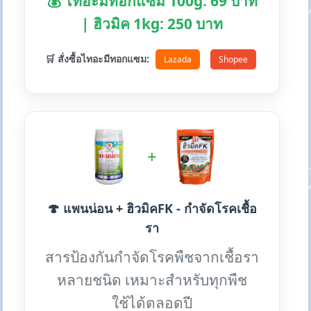
💰 ไทอะมีทอกแซม 100g: 69 บาท
| ฮิวมิค 1kg: 250 บาท
🛒 สั่งซื้อไทอะมีทอกแซม:
Lazada
Shopee
+
🍄 แพนน่อน + ฮิวมิคFK - กำจัดโรคเชื้อ
รา
สารป้องกันกำจัดโรคพืชจากเชื้อรา
หลายชนิด เหมาะสำหรับทุกพืช
ใช้ได้ตลอดปี