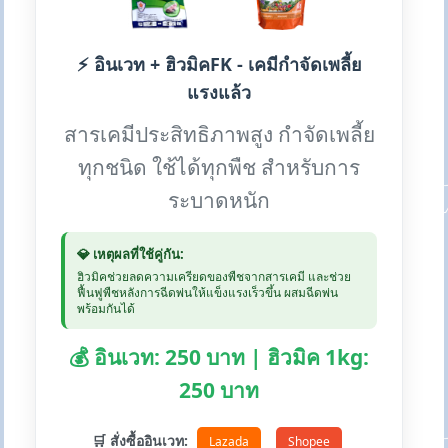
⚡ อินเวท + ฮิวมิคFK - เคมีกำจัดเพลี้ย
แรงแล้ว
สารเคมีประสิทธิภาพสูง กำจัดเพลี้ย
ทุกชนิด ใช้ได้ทุกพืช สำหรับการ
ระบาดหนัก
💎 เหตุผลที่ใช้คู่กัน:
ฮิวมิคช่วยลดความเครียดของพืชจากสารเคมี และช่วย
ฟื้นฟูพืชหลังการฉีดพ่นให้แข็งแรงเร็วขึ้น ผสมฉีดพ่น
พร้อมกันได้
💰 อินเวท: 250 บาท | ฮิวมิค 1kg:
250 บาท
🛒 สั่งซื้ออินเวท:
Lazada
Shopee