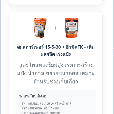
+
🍯 สตาร์เฟอร์ 15-5-30 + ฮิวมิคFK - เพิ่ม
ผลผลิต เร่งแป้ง
สูตรโพแทสเซียมสูง เร่งการสร้าง
แป้ง น้ำตาล ขยายขนาดผล เหมาะ
สำหรับช่วงเก็บเกี่ยว
✨ ประโยชน์เด่น:
• โพแทสเซียมสูง เร่งแป้ง สร้างน้ำตาล
• ขยายขนาดผล เพิ่มน้ำหนัก
• ปรับปรุงคุณภาพและรสชาติ