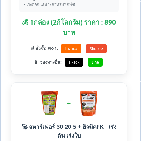
• เร่งดอก เหมาะสำหรับทุกพืช
💰 1กล่อง (2กิโลกรัม) ราคา : 890
บาท
🛒 สั่งซื้อ FK-1:
Lazada
Shopee
📱 ช่องทางอื่น:
TikTok
Line
+
🚀 สตาร์เฟอร์ 30-20-5 + ฮิวมิคFK - เร่ง
ต้น เร่งใบ