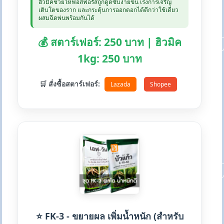
ฮิวมิคช่วยให้ฟอสฟอรัสถูกดูดซับง่ายขึ้น เร่งการเจริญ
เติบโตของราก และกระตุ้นการออกดอกได้ดีกว่าใช้เดี่ยว
ผสมฉีดพ่นพร้อมกันได้
💰 สตาร์เฟอร์: 250 บาท | ฮิวมิค
1kg: 250 บาท
🛒 สั่งซื้อสตาร์เฟอร์:
Lazada
Shopee
⭐ FK-3 - ขยายผล เพิ่มน้ำหนัก (สำหรับ