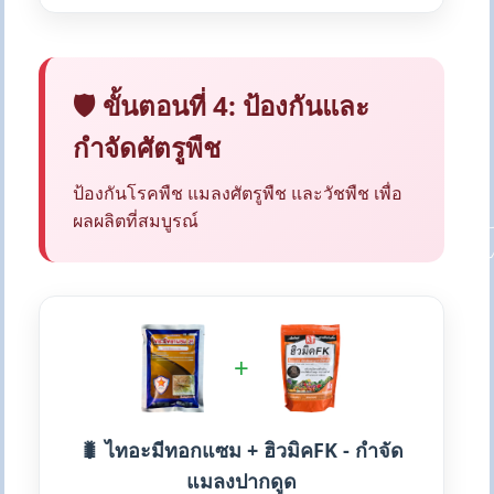
🛡️ ขั้นตอนที่ 4: ป้องกันและ
กำจัดศัตรูพืช
ป้องกันโรคพืช แมลงศัตรูพืช และวัชพืช เพื่อ
ผลผลิตที่สมบูรณ์
+
🐛 ไทอะมีทอกแซม + ฮิวมิคFK - กำจัด
แมลงปากดูด