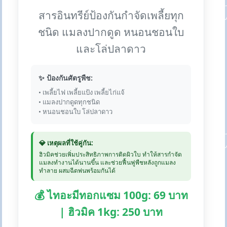
สารอินทรีย์ป้องกันกำจัดเพลี้ยทุก
ชนิด แมลงปากดูด หนอนชอนใบ
และโล่ปลาดาว
✨ ป้องกันศัตรูพืช:
• เพลี้ยไฟ เพลี้ยแป้ง เพลี้ยไก่แจ้
• แมลงปากดูดทุกชนิด
• หนอนชอนใบ โล่ปลาดาว
💎 เหตุผลที่ใช้คู่กัน:
ฮิวมิคช่วยเพิ่มประสิทธิภาพการติดผิวใบ ทำให้สารกำจัด
แมลงทำงานได้นานขึ้น และช่วยฟื้นฟูพืชหลังถูกแมลง
ทำลาย ผสมฉีดพ่นพร้อมกันได้
💰 ไทอะมีทอกแซม 100g: 69 บาท
| ฮิวมิค 1kg: 250 บาท