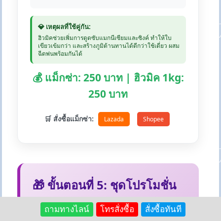
💎 เหตุผลที่ใช้คู่กัน:
ฮิวมิคช่วยเพิ่มการดูดซับแมกนีเซียมและซิงค์ ทำให้ใบ
เขียวเข้มกว่า และสร้างภูมิต้านทานได้ดีกว่าใช้เดี่ยว ผสม
ฉีดพ่นพร้อมกันได้
💰 แม็กซ่า: 250 บาท | ฮิวมิค 1kg:
250 บาท
🛒 สั่งซื้อแม็กซ่า:
Lazada
Shopee
🎁 ขั้นตอนที่ 5: ชุดโปรโมชั่น
สุดคุ้ม
ถามทางไลน์
โทรสั่งซื้อ
สั่งซื้อทันที