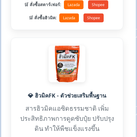
🛒 สั่งซื้อสตาร์เฟอร์:
Lazada
Shopee
🛒 สั่งซื้อฮิวมิค:
Lazada
Shopee
💎 ฮิวมิคFK - ตัวช่วยเสริมพื้นฐาน
สารฮิวมิคแอซิดธรรมชาติ เพิ่ม
ประสิทธิภาพการดูดซับปุ๋ย ปรับปรุง
ดิน ทำให้พืชแข็งแรงขึ้น