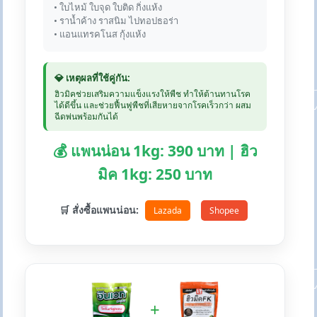
• ใบไหม้ ใบจุด ใบติด กิ่งแห้ง
• ราน้ำค้าง ราสนิม ไปทอปธอร่า
• แอนแทรคโนส กุ้งแห้ง
💎 เหตุผลที่ใช้คู่กัน:
ฮิวมิคช่วยเสริมความแข็งแรงให้พืช ทำให้ต้านทานโรค
ได้ดีขึ้น และช่วยฟื้นฟูพืชที่เสียหายจากโรคเร็วกว่า ผสม
ฉีดพ่นพร้อมกันได้
💰 แพนน่อน 1kg: 390 บาท | ฮิว
มิค 1kg: 250 บาท
🛒 สั่งซื้อแพนน่อน:
Lazada
Shopee
+