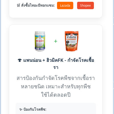
🛒 สั่งซื้อไทอะมีทอกแซม:
Lazada
Shopee
+
🍄 แพนน่อน + ฮิวมิคFK - กำจัดโรคเชื้อ
รา
สารป้องกันกำจัดโรคพืชจากเชื้อรา
หลายชนิด เหมาะสำหรับทุกพืช
ใช้ได้ตลอดปี
✨ ป้องกันโรคพืช: