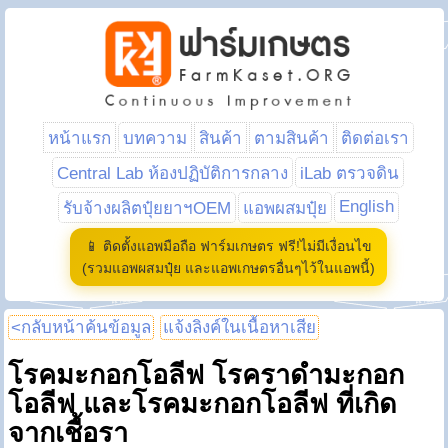
หน้าแรก
บทความ
สินค้า
ตามสินค้า
ติดต่อเรา
Central Lab ห้องปฏิบัติการกลาง
iLab ตรวจดิน
English
รับจ้างผลิตปุ๋ยยาฯOEM
แอพผสมปุ๋ย
📱 ติดตั้งแอพมือถือ ฟาร์มเกษตร ฟรี!ไม่มีเงื่อนไข
(รวมแอพผสมปุ๋ย และแอพเกษตรอื่นๆไว้ในแอพนี้)
<กลับหน้าค้นข้อมูล
แจ้งลิงค์ในเนื้อหาเสีย
โรคมะกอกโอลีฟ โรคราดำมะกอก
โอลีฟ และโรคมะกอกโอลีฟ ที่เกิด
จากเชื้อรา