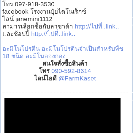
โทร 097-918-3530
facebook โรงงานปุ๋ยไดโนเร็กซ์
ไลน์ janemini1112
สามารเลือกซื้อกับลาซาด้า
http://ไปที่..link..
และช้อปปี้
http://ไปที่..link..
อะมิโนโปรตีน
อะมิโนโปรตีนจำเป็นสำหรับพืช
18 ชนิด
อะมิโนลองกอง
สนใจสั่งซื้อสินค้า
โทร
090-592-8614
ไลน์ไอดี
@FarmKaset