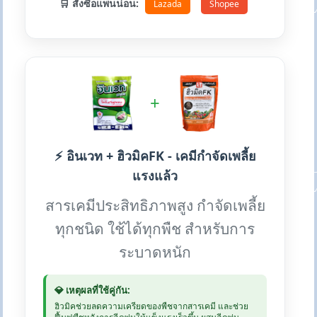
🛒 สั่งซื้อแพนน่อน:
Lazada
Shopee
+
⚡ อินเวท + ฮิวมิคFK - เคมีกำจัดเพลี้ย
แรงแล้ว
สารเคมีประสิทธิภาพสูง กำจัดเพลี้ย
ทุกชนิด ใช้ได้ทุกพืช สำหรับการ
ระบาดหนัก
💎 เหตุผลที่ใช้คู่กัน:
ฮิวมิคช่วยลดความเครียดของพืชจากสารเคมี และช่วย