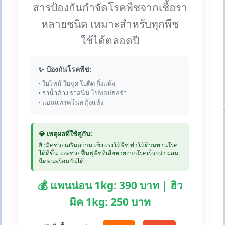
สารป้องกันกำจัดโรคพืชจากเชื้อรา
หลายชนิด เหมาะสำหรับทุกพืช
ใช้ได้ตลอดปี
✨ ป้องกันโรคพืช:
• ใบไหม้ ใบจุด ใบติด กิ่งแห้ง
• ราน้ำค้าง ราสนิม ไปทอปธอร่า
• แอนแทรคโนส กุ้งแห้ง
💎 เหตุผลที่ใช้คู่กัน:
ฮิวมิคช่วยเสริมความแข็งแรงให้พืช ทำให้ต้านทานโรค
ได้ดีขึ้น และช่วยฟื้นฟูพืชที่เสียหายจากโรคเร็วกว่า ผสม
ฉีดพ่นพร้อมกันได้
💰 แพนน่อน 1kg: 390 บาท | ฮิว
มิค 1kg: 250 บาท