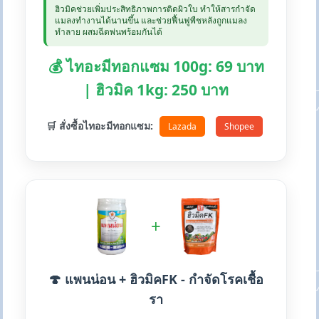
ฮิวมิคช่วยเพิ่มประสิทธิภาพการติดผิวใบ ทำให้สารกำจัด
แมลงทำงานได้นานขึ้น และช่วยฟื้นฟูพืชหลังถูกแมลง
ทำลาย ผสมฉีดพ่นพร้อมกันได้
💰 ไทอะมีทอกแซม 100g: 69 บาท
| ฮิวมิค 1kg: 250 บาท
🛒 สั่งซื้อไทอะมีทอกแซม:
Lazada
Shopee
+
🍄 แพนน่อน + ฮิวมิคFK - กำจัดโรคเชื้อ
รา