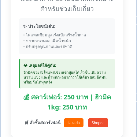
สำหรับช่วงเก็บเกี่ยว
✨ ประโยชน์เด่น:
• โพแทสเซียมสูง เร่งแป้ง สร้างน้ำตาล
• ขยายขนาดผล เพิ่มน้ำหนัก
• ปรับปรุงคุณภาพและรสชาติ
💎 เหตุผลที่ใช้คู่กัน:
ฮิวมิคช่วยส่งโพแทสเซียมเข้าสู่ผลได้เร็วขึ้น เพิ่มความ
หวาน แป้ง และน้ำหนักผลมากกว่าใช้เดี่ยว ผสมฉีดพ่น
พร้อมกันได้ทุกครั้ง
💰 สตาร์เฟอร์: 250 บาท | ฮิวมิค
1kg: 250 บาท
🛒 สั่งซื้อสตาร์เฟอร์:
Lazada
Shopee