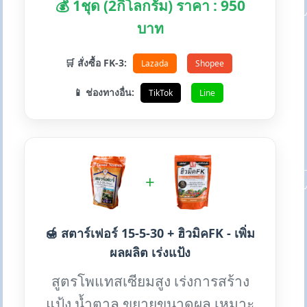
💰 1ชุด (2กิโลกรัม) ราคา : 950
บาท
🛒 สั่งซื้อ FK-3:
Lazada
Shopee
📱 ช่องทางอื่น:
TikTok
Line
+
🍯 สตาร์เฟอร์ 15-5-30 + ฮิวมิคFK - เพิ่ม
ผลผลิต เร่งแป้ง
สูตรโพแทสเซียมสูง เร่งการสร้าง
แป้ง น้ำตาล ขยายขนาดผล เหมาะ