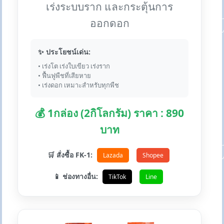
เร่งระบบราก และกระตุ้นการ
ออกดอก
✨ ประโยชน์เด่น:
• เร่งโต เร่งใบเขียว เร่งราก
• ฟื้นฟูพืชที่เสียหาย
• เร่งดอก เหมาะสำหรับทุกพืช
💰 1กล่อง (2กิโลกรัม) ราคา : 890
บาท
🛒 สั่งซื้อ FK-1:
Lazada
Shopee
📱 ช่องทางอื่น:
TikTok
Line