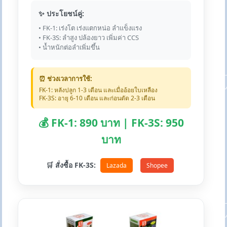
✨ ประโยชน์คู่:
• FK-1: เร่งโต เร่งแตกหน่อ ลำแข็งแรง
• FK-3S: ลำสูง ปล้องยาว เพิ่มค่า CCS
• น้ำหนักต่อลำเพิ่มขึ้น
⏰ ช่วงเวลาการใช้:
FK-1: หลังปลูก 1-3 เดือน และเมื่ออ้อยใบเหลือง
FK-3S: อายุ 6-10 เดือน และก่อนตัด 2-3 เดือน
💰 FK-1: 890 บาท | FK-3S: 950
บาท
🛒 สั่งซื้อ FK-3S:
Lazada
Shopee