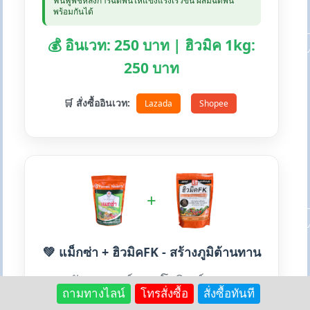
ฟื้นฟูพืชหลังการฉีดพ่นให้แข็งแรงเร็วขึ้น ผสมฉีดพ่น
พร้อมกันได้
💰 อินเวท: 250 บาท | ฮิวมิค 1kg:
250 บาท
🛒 สั่งซื้ออินเวท:
Lazada
Shopee
+
💚 แม็กซ่า + ฮิวมิคFK - สร้างภูมิต้านทาน
สารสังเคราะห์คลอโรฟิลล์ ประกอบ
ถามทางไลน์
โทรสั่งซื้อ
สั่งซื้อทันที
ด้วยแมกนีเซียม ซิงค์ เร่งเขียว สร้าง