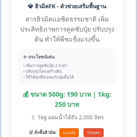
💎 ฮิวมิคFK - ตัวช่วยเสริมพื้นฐาน
สารฮิวมิคแอซิดธรรมชาติ เพิ่ม
ประสิทธิภาพการดูดซับปุ๋ย ปรับปรุง
ดิน ทำให้พืชแข็งแรงขึ้น
✨ ประโยชน์เด่น:
• เพิ่มการดูดซับปุ๋ย 2-3 เท่า
• ปรับปรุงโครงสร้างดิน
• ใช้ได้ทุกพืช ผสมกับปุ๋ยอื่นได้
💰 ขนาด 500g: 190 บาท | 1kg:
250 บาท
💧 1kg ผสมน้ำได้ถึง 2,000 ลิตร
🛒 สั่งซื้อฮิวมิค:
Lazada
Shopee