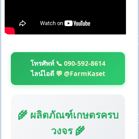
โทรศัพท์
📞 090-592-8614
ไลน์ไอดี
💬 @FarmKaset
🌾 ผลิตภัณฑ์เกษตรครบ
วงจร 🌾