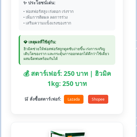
✨ ประโยชน์เด่น:
• ฟอสฟอรัสสูง เร่งดอก เร่งราก
• เพิ่มการติดผล ลดการร่วง
• เสริมความแข็งแรงของราก
💎 เหตุผลที่ใช้คู่กัน:
ฮิวมิคช่วยให้ฟอสฟอรัสถูกดูดซับง่ายขึ้น เร่งการเจริญ
เติบโตของราก และกระตุ้นการออกดอกได้ดีกว่าใช้เดี่ยว
ผสมฉีดพ่นพร้อมกันได้
💰 สตาร์เฟอร์: 250 บาท | ฮิวมิค
1kg: 250 บาท
🛒 สั่งซื้อสตาร์เฟอร์:
Lazada
Shopee