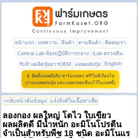
หน้าแรก
บทความ
สินค้า
ตามสินค้า
ติดต่อเรา
Central Lab ห้องปฏิบัติการกลาง
iLab ตรวจดิน
English
รับจ้างผลิตปุ๋ยยาฯOEM
แอพผสมปุ๋ย
📱 ติดตั้งแอพมือถือ ฟาร์มเกษตร ฟรี!ไม่มีเงื่อนไข
(รวมแอพผสมปุ๋ย และแอพเกษตรอื่นๆไว้ในแอพนี้)
<กลับหน้าค้นข้อมูล
แจ้งลิงค์ในเนื้อหาเสีย
ลองกอง ผลใหญ่ โตไว ใบเขียว
ผลผลิตดี มีน้ำหนัก อะมิโนโปรตีน
จำเป็นสำหรับพืช 18 ชนิด อะมิโนแร