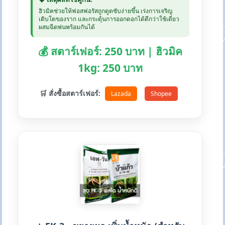
ฮิวมิคช่วยให้ฟอสฟอรัสถูกดูดซับง่ายขึ้น เร่งการเจริญ
เติบโตของราก และกระตุ้นการออกดอกได้ดีกว่าใช้เดี่ยว
ผสมฉีดพ่นพร้อมกันได้
💰 สตาร์เฟอร์: 250 บาท | ฮิวมิค
1kg: 250 บาท
🛒 สั่งซื้อสตาร์เฟอร์:
Lazada
Shopee