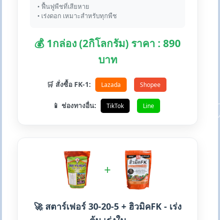
• ฟื้นฟูพืชที่เสียหาย
• เร่งดอก เหมาะสำหรับทุกพืช
💰 1กล่อง (2กิโลกรัม) ราคา : 890
บาท
🛒 สั่งซื้อ FK-1:
Lazada
Shopee
📱 ช่องทางอื่น:
TikTok
Line
+
🚀 สตาร์เฟอร์ 30-20-5 + ฮิวมิคFK - เร่ง