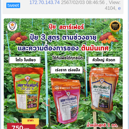
172.70.143.74
2567/02/03 08:46:56 , View:
tweet
4104,
e