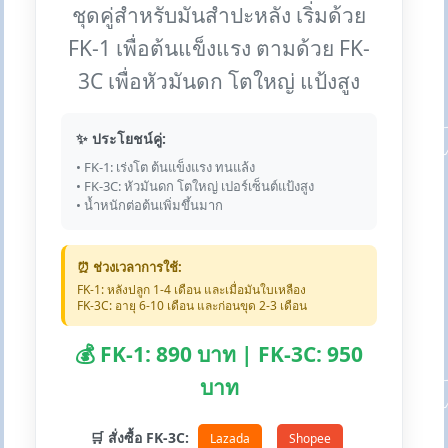
ชุดคู่สำหรับมันสำปะหลัง เริ่มด้วย
FK-1 เพื่อต้นแข็งแรง ตามด้วย FK-
3C เพื่อหัวมันดก โตใหญ่ แป้งสูง
✨ ประโยชน์คู่:
• FK-1: เร่งโต ต้นแข็งแรง ทนแล้ง
• FK-3C: หัวมันดก โตใหญ่ เปอร์เซ็นต์แป้งสูง
• น้ำหนักต่อต้นเพิ่มขึ้นมาก
⏰ ช่วงเวลาการใช้:
FK-1: หลังปลูก 1-4 เดือน และเมื่อมันใบเหลือง
FK-3C: อายุ 6-10 เดือน และก่อนขุด 2-3 เดือน
💰 FK-1: 890 บาท | FK-3C: 950
บาท
🛒 สั่งซื้อ FK-3C:
Lazada
Shopee