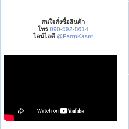
สนใจสั่งซื้อสินค้า
โทร
090-592-8614
ไลน์ไอดี
@FarmKaset