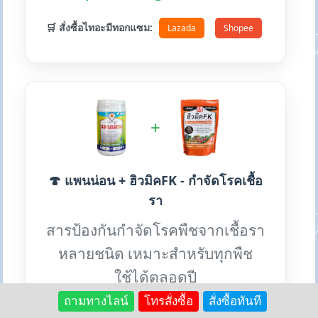
🛒 สั่งซื้อไทอะมีทอกแซม:
Lazada
Shopee
+
🍄 แพนน่อน + ฮิวมิคFK - กำจัดโรคเชื้อ
รา
สารป้องกันกำจัดโรคพืชจากเชื้อรา
หลายชนิด เหมาะสำหรับทุกพืช
ใช้ได้ตลอดปี
ถามทางไลน์
โทรสั่งซื้อ
สั่งซื้อทันที
✨ ป้องกันโรคพืช: