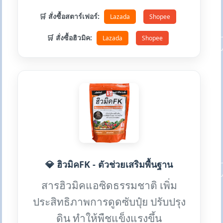
🛒 สั่งซื้อสตาร์เฟอร์:
Lazada
Shopee
🛒 สั่งซื้อฮิวมิค:
Lazada
Shopee
💎 ฮิวมิคFK - ตัวช่วยเสริมพื้นฐาน
สารฮิวมิคแอซิดธรรมชาติ เพิ่ม
ประสิทธิภาพการดูดซับปุ๋ย ปรับปรุง
ดิน ทำให้พืชแข็งแรงขึ้น