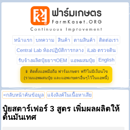
หน้าแรก
บทความ
สินค้า
ตามสินค้า
ติดต่อเรา
Central Lab ห้องปฏิบัติการกลาง
iLab ตรวจดิน
English
รับจ้างผลิตปุ๋ยยาฯOEM
แอพผสมปุ๋ย
📱 ติดตั้งแอพมือถือ ฟาร์มเกษตร ฟรี!ไม่มีเงื่อนไข
(รวมแอพผสมปุ๋ย และแอพเกษตรอื่นๆไว้ในแอพนี้)
<กลับหน้าค้นข้อมูล
แจ้งลิงค์ในเนื้อหาเสีย
ปุ๋ยสตาร์เฟอร์ 3 สูตร เพิ่มผลผลิตให้
ต้นมันเทศ