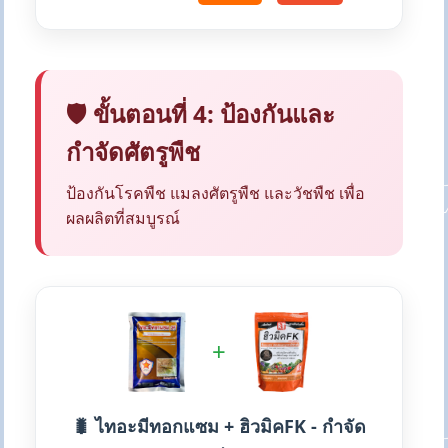
🛡️ ขั้นตอนที่ 4: ป้องกันและ
กำจัดศัตรูพืช
ป้องกันโรคพืช แมลงศัตรูพืช และวัชพืช เพื่อ
ผลผลิตที่สมบูรณ์
+
🐛 ไทอะมีทอกแซม + ฮิวมิคFK - กำจัด