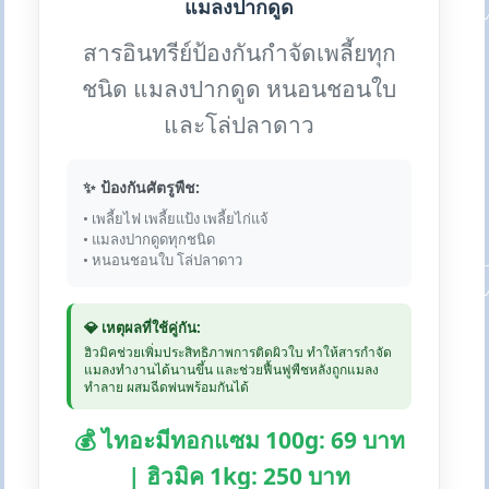
แมลงปากดูด
สารอินทรีย์ป้องกันกำจัดเพลี้ยทุก
ชนิด แมลงปากดูด หนอนชอนใบ
และโล่ปลาดาว
✨ ป้องกันศัตรูพืช:
• เพลี้ยไฟ เพลี้ยแป้ง เพลี้ยไก่แจ้
• แมลงปากดูดทุกชนิด
• หนอนชอนใบ โล่ปลาดาว
💎 เหตุผลที่ใช้คู่กัน:
ฮิวมิคช่วยเพิ่มประสิทธิภาพการติดผิวใบ ทำให้สารกำจัด
แมลงทำงานได้นานขึ้น และช่วยฟื้นฟูพืชหลังถูกแมลง
ทำลาย ผสมฉีดพ่นพร้อมกันได้
💰 ไทอะมีทอกแซม 100g: 69 บาท
| ฮิวมิค 1kg: 250 บาท