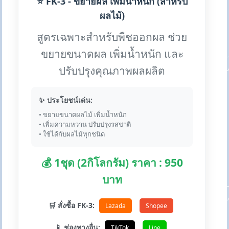
⭐ FK-3 - ขยายผล เพิ่มน้ำหนัก (สำหรับ
ผลไม้)
สูตรเฉพาะสำหรับพืชออกผล ช่วย
ขยายขนาดผล เพิ่มน้ำหนัก และ
ปรับปรุงคุณภาพผลผลิต
✨ ประโยชน์เด่น:
• ขยายขนาดผลไม้ เพิ่มน้ำหนัก
• เพิ่มความหวาน ปรับปรุงรสชาติ
• ใช้ได้กับผลไม้ทุกชนิด
💰 1ชุด (2กิโลกรัม) ราคา : 950
บาท
🛒 สั่งซื้อ FK-3:
Lazada
Shopee
📱 ช่องทางอื่น:
TikTok
Line