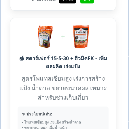
+
🍯 สตาร์เฟอร์ 15-5-30 + ฮิวมิคFK - เพิ่ม
ผลผลิต เร่งแป้ง
สูตรโพแทสเซียมสูง เร่งการสร้าง
แป้ง น้ำตาล ขยายขนาดผล เหมาะ
สำหรับช่วงเก็บเกี่ยว
✨ ประโยชน์เด่น:
• โพแทสเซียมสูง เร่งแป้ง สร้างน้ำตาล
• ขยายขนาดผล เพิ่มน้ำหนัก