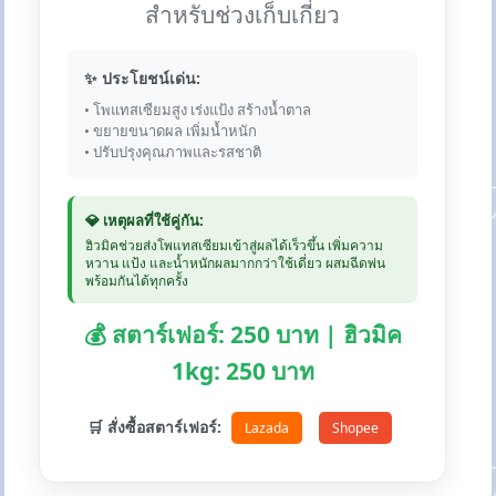
สำหรับช่วงเก็บเกี่ยว
✨ ประโยชน์เด่น:
• โพแทสเซียมสูง เร่งแป้ง สร้างน้ำตาล
• ขยายขนาดผล เพิ่มน้ำหนัก
• ปรับปรุงคุณภาพและรสชาติ
💎 เหตุผลที่ใช้คู่กัน:
ฮิวมิคช่วยส่งโพแทสเซียมเข้าสู่ผลได้เร็วขึ้น เพิ่มความ
หวาน แป้ง และน้ำหนักผลมากกว่าใช้เดี่ยว ผสมฉีดพ่น
พร้อมกันได้ทุกครั้ง
💰 สตาร์เฟอร์: 250 บาท | ฮิวมิค
1kg: 250 บาท
🛒 สั่งซื้อสตาร์เฟอร์:
Lazada
Shopee