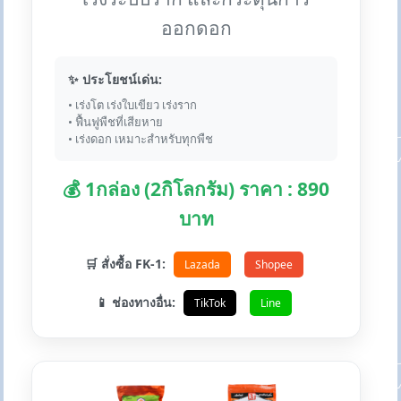
ออกดอก
✨ ประโยชน์เด่น:
• เร่งโต เร่งใบเขียว เร่งราก
• ฟื้นฟูพืชที่เสียหาย
• เร่งดอก เหมาะสำหรับทุกพืช
💰 1กล่อง (2กิโลกรัม) ราคา : 890
บาท
🛒 สั่งซื้อ FK-1:
Lazada
Shopee
📱 ช่องทางอื่น:
TikTok
Line