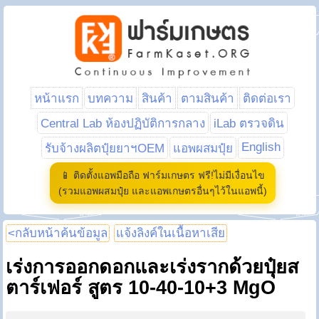
หน้าแรก
บทความ
สินค้า
ตามสินค้า
ติดต่อเรา
Central Lab ห้องปฏิบัติการกลาง
iLab ตรวจดิน
English
รับจ้างผลิตปุ๋ยยาฯOEM
แอพผสมปุ๋ย
📱 ติดตั้งแอพมือถือ ฟาร์มเกษตร ฟรี!ไม่มีเงื่อนไข
(รวมแอพผสมปุ๋ย และแอพเกษตรอื่นๆไว้ในแอพนี้)
<กลับหน้าค้นข้อมูล
แจ้งลิงค์ในเนื้อหาเสีย
เร่งการออกดอกและเร่งรากด้วยปุ๋ยส
ตาร์เฟอร์ สูตร 10-40-10+3 MgO