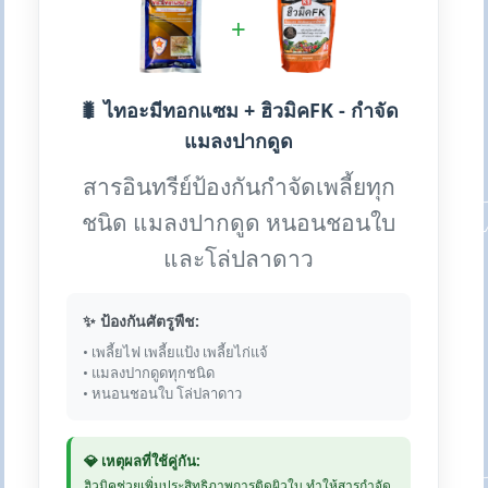
+
🐛 ไทอะมีทอกแซม + ฮิวมิคFK - กำจัด
แมลงปากดูด
สารอินทรีย์ป้องกันกำจัดเพลี้ยทุก
ชนิด แมลงปากดูด หนอนชอนใบ
และโล่ปลาดาว
✨ ป้องกันศัตรูพืช:
• เพลี้ยไฟ เพลี้ยแป้ง เพลี้ยไก่แจ้
• แมลงปากดูดทุกชนิด
• หนอนชอนใบ โล่ปลาดาว
💎 เหตุผลที่ใช้คู่กัน:
ฮิวมิคช่วยเพิ่มประสิทธิภาพการติดผิวใบ ทำให้สารกำจัด