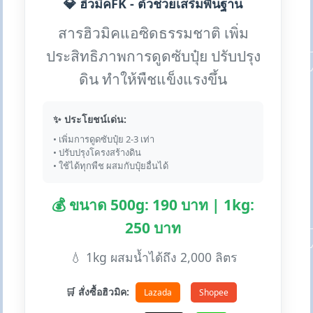
💎 ฮิวมิคFK - ตัวช่วยเสริมพื้นฐาน
สารฮิวมิคแอซิดธรรมชาติ เพิ่ม
ประสิทธิภาพการดูดซับปุ๋ย ปรับปรุง
ดิน ทำให้พืชแข็งแรงขึ้น
✨ ประโยชน์เด่น:
• เพิ่มการดูดซับปุ๋ย 2-3 เท่า
• ปรับปรุงโครงสร้างดิน
• ใช้ได้ทุกพืช ผสมกับปุ๋ยอื่นได้
💰 ขนาด 500g: 190 บาท | 1kg:
250 บาท
💧 1kg ผสมน้ำได้ถึง 2,000 ลิตร
🛒 สั่งซื้อฮิวมิค:
Lazada
Shopee