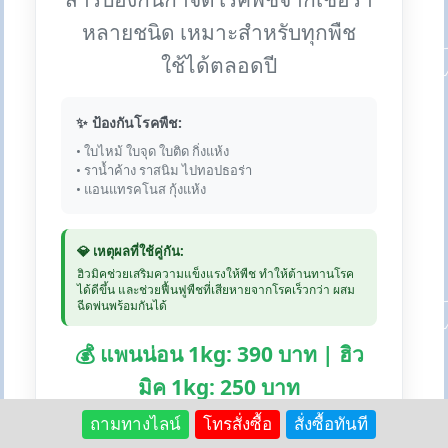
หลายชนิด เหมาะสำหรับทุกพืช
ใช้ได้ตลอดปี
✨ ป้องกันโรคพืช:
• ใบไหม้ ใบจุด ใบติด กิ่งแห้ง
• ราน้ำค้าง ราสนิม ไปทอปธอร่า
• แอนแทรคโนส กุ้งแห้ง
💎 เหตุผลที่ใช้คู่กัน:
ฮิวมิคช่วยเสริมความแข็งแรงให้พืช ทำให้ต้านทานโรค
ได้ดีขึ้น และช่วยฟื้นฟูพืชที่เสียหายจากโรคเร็วกว่า ผสม
ฉีดพ่นพร้อมกันได้
💰 แพนน่อน 1kg: 390 บาท | ฮิว
มิค 1kg: 250 บาท
ถามทางไลน์
โทรสั่งซื้อ
สั่งซื้อทันที
🛒 สั่งซื้อแพนน่อน:
Lazada
Shopee