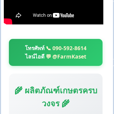
โทรศัพท์
📞 090-592-8614
ไลน์ไอดี
💬 @FarmKaset
🌾 ผลิตภัณฑ์เกษตรครบ
วงจร 🌾