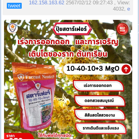
162.158.163.62
2567/02/12 09:27:43 , View:
tweet
4032,
e