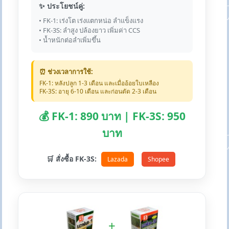
✨ ประโยชน์คู่:
• FK-1: เร่งโต เร่งแตกหน่อ ลำแข็งแรง
• FK-3S: ลำสูง ปล้องยาว เพิ่มค่า CCS
• น้ำหนักต่อลำเพิ่มขึ้น
⏰ ช่วงเวลาการใช้:
FK-1: หลังปลูก 1-3 เดือน และเมื่ออ้อยใบเหลือง
FK-3S: อายุ 6-10 เดือน และก่อนตัด 2-3 เดือน
💰 FK-1: 890 บาท | FK-3S: 950
บาท
🛒 สั่งซื้อ FK-3S:
Lazada
Shopee
+