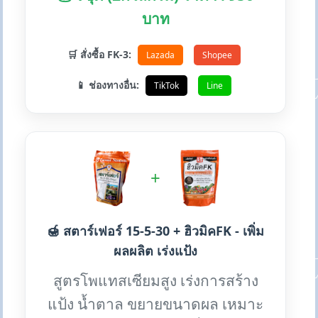
บาท
🛒 สั่งซื้อ FK-3:
Lazada
Shopee
📱 ช่องทางอื่น:
TikTok
Line
+
🍯 สตาร์เฟอร์ 15-5-30 + ฮิวมิคFK - เพิ่ม
ผลผลิต เร่งแป้ง
สูตรโพแทสเซียมสูง เร่งการสร้าง
แป้ง น้ำตาล ขยายขนาดผล เหมาะ