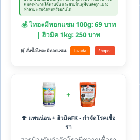
แมลงทำงานได้นานขึ้น และช่วยฟื้นฟูพืชหลังถูกแมลง
ทำลาย ผสมฉีดพ่นพร้อมกันได้
💰 ไทอะมีทอกแซม 100g: 69 บาท
| ฮิวมิค 1kg: 250 บาท
🛒 สั่งซื้อไทอะมีทอกแซม:
Lazada
Shopee
+
🍄 แพนน่อน + ฮิวมิคFK - กำจัดโรคเชื้อ
รา
สารป้องกันกำจัดโรคพืชจากเชื้อรา