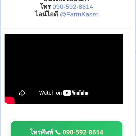
โทร
090-592-8614
ไลน์ไอดี
@FarmKaset
โทรศัพท์
📞 090-592-8614