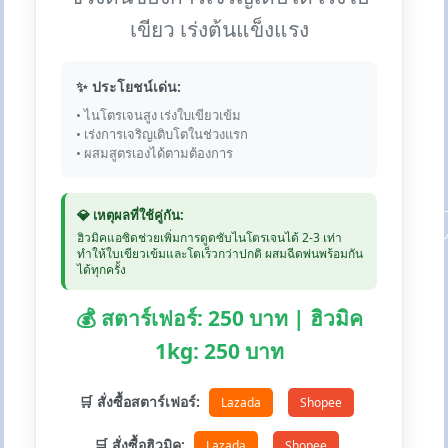
เขียว เร่งต้นแข็งแรง
✨ ประโยชน์เด่น:
• ไนโตรเจนสูง เร่งใบเขียวเข้ม
• เร่งการเจริญเติบโตในช่วงแรก
• ผสมสูตรเองได้ตามต้องการ
💎 เหตุผลที่ใช้คู่กัน:
ฮิวมิคแอซิดช่วยเพิ่มการดูดซับไนโตรเจนได้ 2-3 เท่า
ทำให้ใบเขียวเข้มและโตเร็วกว่าปกติ ผสมฉีดพ่นพร้อมกัน
ได้ทุกครั้ง
💰 สตาร์เฟอร์: 250 บาท | ฮิวมิค
1kg: 250 บาท
🛒 สั่งซื้อสตาร์เฟอร์:
Lazada
Shopee
🛒 สั่งซื้อฮิวมิค:
Lazada
Shopee