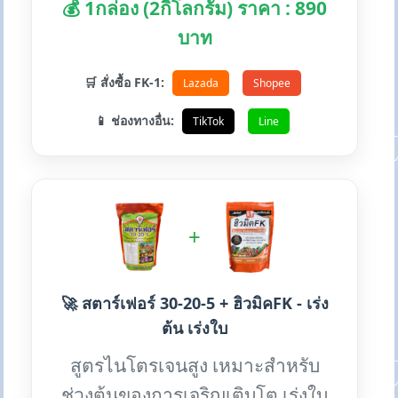
💰 1กล่อง (2กิโลกรัม) ราคา : 890
บาท
🛒 สั่งซื้อ FK-1:
Lazada
Shopee
📱 ช่องทางอื่น:
TikTok
Line
+
🚀 สตาร์เฟอร์ 30-20-5 + ฮิวมิคFK - เร่ง
ต้น เร่งใบ
สูตรไนโตรเจนสูง เหมาะสำหรับ
ช่วงต้นของการเจริญเติบโต เร่งใบ