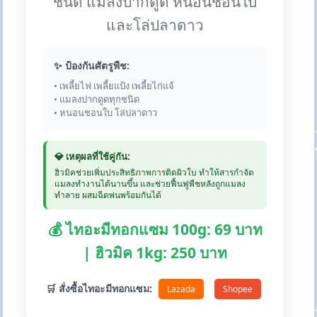
ชนิด แมลงปากดูด หนอนชอนใบ
และโล่ปลาดาว
✨ ป้องกันศัตรูพืช:
• เพลี้ยไฟ เพลี้ยแป้ง เพลี้ยไก่แจ้
• แมลงปากดูดทุกชนิด
• หนอนชอนใบ โล่ปลาดาว
💎 เหตุผลที่ใช้คู่กัน:
ฮิวมิคช่วยเพิ่มประสิทธิภาพการติดผิวใบ ทำให้สารกำจัด
แมลงทำงานได้นานขึ้น และช่วยฟื้นฟูพืชหลังถูกแมลง
ทำลาย ผสมฉีดพ่นพร้อมกันได้
💰 ไทอะมีทอกแซม 100g: 69 บาท
| ฮิวมิค 1kg: 250 บาท
🛒 สั่งซื้อไทอะมีทอกแซม:
Lazada
Shopee