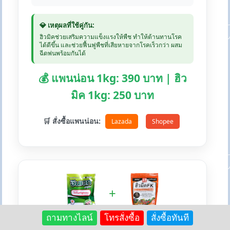
💎 เหตุผลที่ใช้คู่กัน:
ฮิวมิคช่วยเสริมความแข็งแรงให้พืช ทำให้ต้านทานโรค
ได้ดีขึ้น และช่วยฟื้นฟูพืชที่เสียหายจากโรคเร็วกว่า ผสม
ฉีดพ่นพร้อมกันได้
💰 แพนน่อน 1kg: 390 บาท | ฮิว
มิค 1kg: 250 บาท
🛒 สั่งซื้อแพนน่อน:
Lazada
Shopee
+
ถามทางไลน์
โทรสั่งซื้อ
สั่งซื้อทันที