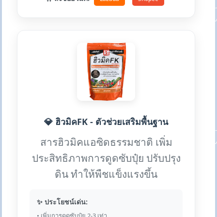
💎 ฮิวมิคFK - ตัวช่วยเสริมพื้นฐาน
สารฮิวมิคแอซิดธรรมชาติ เพิ่ม
ประสิทธิภาพการดูดซับปุ๋ย ปรับปรุง
ดิน ทำให้พืชแข็งแรงขึ้น
✨ ประโยชน์เด่น:
• เพิ่มการดูดซับปุ๋ย 2-3 เท่า