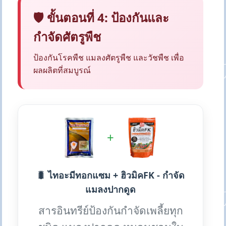
🛡️ ขั้นตอนที่ 4: ป้องกันและ
กำจัดศัตรูพืช
ป้องกันโรคพืช แมลงศัตรูพืช และวัชพืช เพื่อ
ผลผลิตที่สมบูรณ์
+
🐛 ไทอะมีทอกแซม + ฮิวมิคFK - กำจัด
แมลงปากดูด
สารอินทรีย์ป้องกันกำจัดเพลี้ยทุก