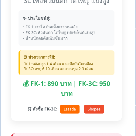
3C เพื่อหัวมันดก โตใหญ่ แป้งสูง
✨ ประโยชน์คู่:
• FK-1: เร่งโต ต้นแข็งแรง ทนแล้ง
• FK-3C: หัวมันดก โตใหญ่ เปอร์เซ็นต์แป้งสูง
• น้ำหนักต่อต้นเพิ่มขึ้นมาก
⏰ ช่วงเวลาการใช้:
FK-1: หลังปลูก 1-4 เดือน และเมื่อมันใบเหลือง
FK-3C: อายุ 6-10 เดือน และก่อนขุด 2-3 เดือน
💰 FK-1: 890 บาท | FK-3C: 950
บาท
🛒 สั่งซื้อ FK-3C:
Lazada
Shopee