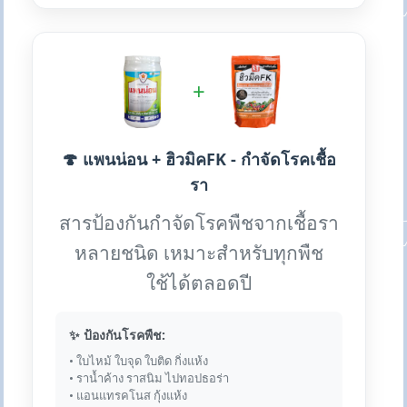
+
🍄 แพนน่อน + ฮิวมิคFK - กำจัดโรคเชื้อ
รา
สารป้องกันกำจัดโรคพืชจากเชื้อรา
หลายชนิด เหมาะสำหรับทุกพืช
ใช้ได้ตลอดปี
✨ ป้องกันโรคพืช:
• ใบไหม้ ใบจุด ใบติด กิ่งแห้ง
• ราน้ำค้าง ราสนิม ไปทอปธอร่า
• แอนแทรคโนส กุ้งแห้ง