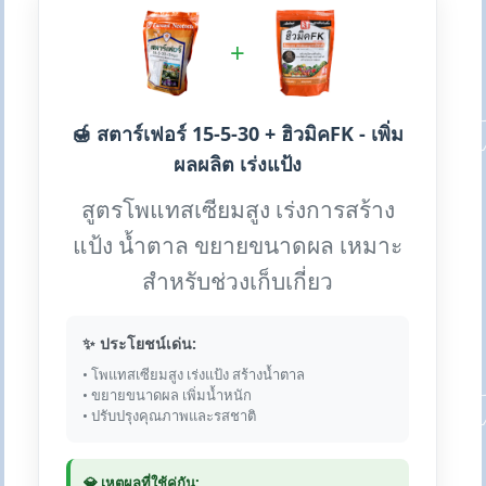
+
🍯 สตาร์เฟอร์ 15-5-30 + ฮิวมิคFK - เพิ่ม
ผลผลิต เร่งแป้ง
สูตรโพแทสเซียมสูง เร่งการสร้าง
แป้ง น้ำตาล ขยายขนาดผล เหมาะ
สำหรับช่วงเก็บเกี่ยว
✨ ประโยชน์เด่น:
• โพแทสเซียมสูง เร่งแป้ง สร้างน้ำตาล
• ขยายขนาดผล เพิ่มน้ำหนัก
• ปรับปรุงคุณภาพและรสชาติ
💎 เหตุผลที่ใช้คู่กัน: