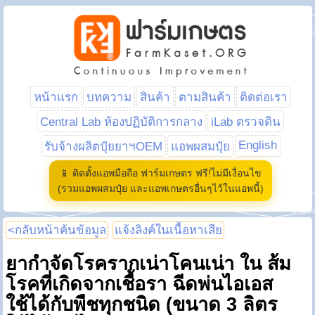
หน้าแรก
บทความ
สินค้า
ตามสินค้า
ติดต่อเรา
Central Lab ห้องปฏิบัติการกลาง
iLab ตรวจดิน
English
รับจ้างผลิตปุ๋ยยาฯOEM
แอพผสมปุ๋ย
📱 ติดตั้งแอพมือถือ ฟาร์มเกษตร ฟรี!ไม่มีเงื่อนไข
(รวมแอพผสมปุ๋ย และแอพเกษตรอื่นๆไว้ในแอพนี้)
<กลับหน้าค้นข้อมูล
แจ้งลิงค์ในเนื้อหาเสีย
ยากำจัดโรครากเน่าโคนเน่า ใน ส้ม
โรคที่เกิดจากเชื้อรา ฉีดพ่นไอเอส
ใช้ได้กับพืชทุกชนิด (ขนาด 3 ลิตร