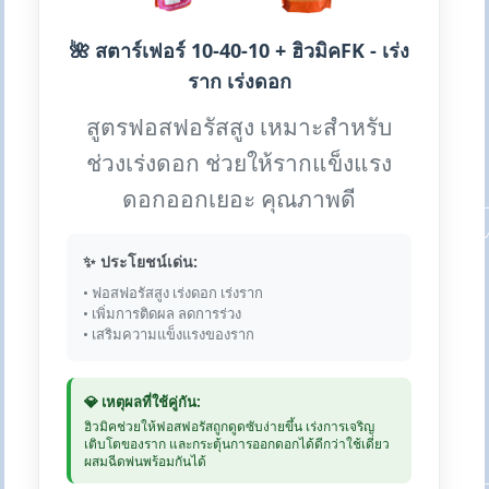
🌺 สตาร์เฟอร์ 10-40-10 + ฮิวมิคFK - เร่ง
ราก เร่งดอก
สูตรฟอสฟอรัสสูง เหมาะสำหรับ
ช่วงเร่งดอก ช่วยให้รากแข็งแรง
ดอกออกเยอะ คุณภาพดี
✨ ประโยชน์เด่น:
• ฟอสฟอรัสสูง เร่งดอก เร่งราก
• เพิ่มการติดผล ลดการร่วง
• เสริมความแข็งแรงของราก
💎 เหตุผลที่ใช้คู่กัน:
ฮิวมิคช่วยให้ฟอสฟอรัสถูกดูดซับง่ายขึ้น เร่งการเจริญ
เติบโตของราก และกระตุ้นการออกดอกได้ดีกว่าใช้เดี่ยว
ผสมฉีดพ่นพร้อมกันได้