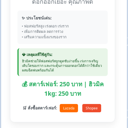
ดอกออกเยอะ คุณภาพดี
✨ ประโยชน์เด่น:
• ฟอสฟอรัสสูง เร่งดอก เร่งราก
• เพิ่มการติดผล ลดการร่วง
• เสริมความแข็งแรงของราก
💎 เหตุผลที่ใช้คู่กัน:
ฮิวมิคช่วยให้ฟอสฟอรัสถูกดูดซับง่ายขึ้น เร่งการเจริญ
เติบโตของราก และกระตุ้นการออกดอกได้ดีกว่าใช้เดี่ยว
ผสมฉีดพ่นพร้อมกันได้
💰 สตาร์เฟอร์: 250 บาท | ฮิวมิค
1kg: 250 บาท
🛒 สั่งซื้อสตาร์เฟอร์:
Lazada
Shopee