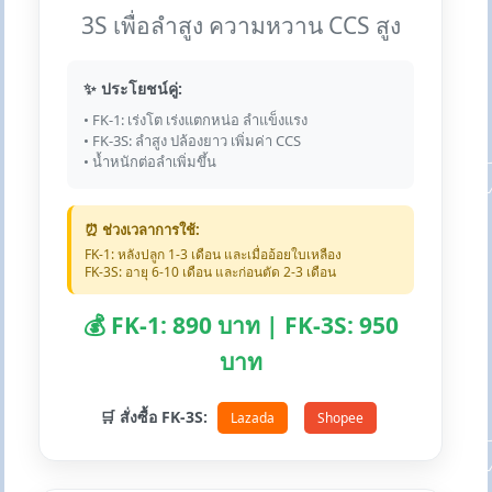
3S เพื่อลำสูง ความหวาน CCS สูง
✨ ประโยชน์คู่:
• FK-1: เร่งโต เร่งแตกหน่อ ลำแข็งแรง
• FK-3S: ลำสูง ปล้องยาว เพิ่มค่า CCS
• น้ำหนักต่อลำเพิ่มขึ้น
⏰ ช่วงเวลาการใช้:
FK-1: หลังปลูก 1-3 เดือน และเมื่ออ้อยใบเหลือง
FK-3S: อายุ 6-10 เดือน และก่อนตัด 2-3 เดือน
💰 FK-1: 890 บาท | FK-3S: 950
บาท
🛒 สั่งซื้อ FK-3S:
Lazada
Shopee