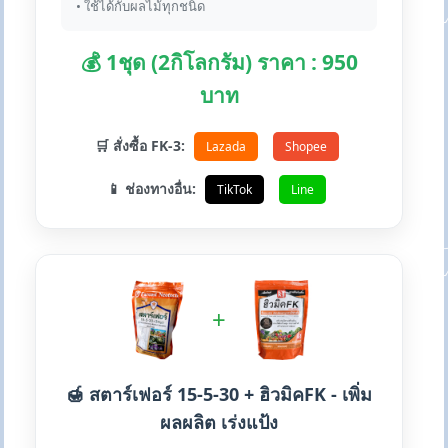
• ใช้ได้กับผลไม้ทุกชนิด
💰 1ชุด (2กิโลกรัม) ราคา : 950
บาท
🛒 สั่งซื้อ FK-3:
Lazada
Shopee
📱 ช่องทางอื่น:
TikTok
Line
+
🍯 สตาร์เฟอร์ 15-5-30 + ฮิวมิคFK - เพิ่ม
ผลผลิต เร่งแป้ง