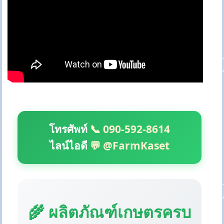
โทรศัพท์
📞 090-592-8614
ไลน์ไอดี
💬 @FarmKaset
🌾 ผลิตภัณฑ์เกษตรครบ