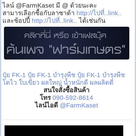
ไลน์ @FarmKaset มี @ ด้วยนะคะ
สามารเลือกซื้อกับลาซาด้า
http://ไปที่..link..
และช้อปปี้
http://ไปที่..link..
ได้เช่นกัน
ปุ๋ย FK-1
ปุ๋ย FK-1 บำรุงพืช
ปุ๋ย FK-1 บำรุงพืช
โตไว ใบเขียว ผลใหญ่ น้ำหนักดี ผลผลิตดี
สนใจสั่งซื้อสินค้า
โทร
090-592-8614
ไลน์ไอดี
@FarmKaset