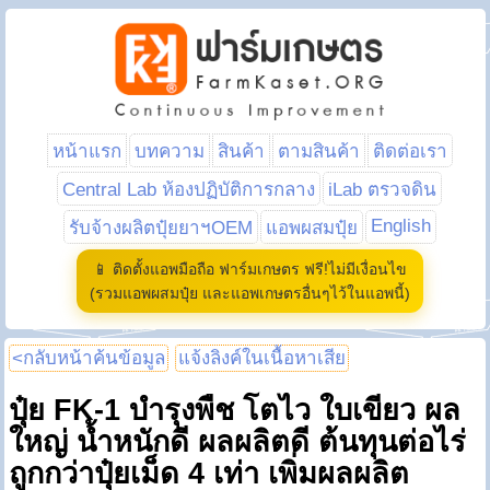
หน้าแรก
บทความ
สินค้า
ตามสินค้า
ติดต่อเรา
Central Lab ห้องปฏิบัติการกลาง
iLab ตรวจดิน
English
รับจ้างผลิตปุ๋ยยาฯOEM
แอพผสมปุ๋ย
📱 ติดตั้งแอพมือถือ ฟาร์มเกษตร ฟรี!ไม่มีเงื่อนไข
(รวมแอพผสมปุ๋ย และแอพเกษตรอื่นๆไว้ในแอพนี้)
<กลับหน้าค้นข้อมูล
แจ้งลิงค์ในเนื้อหาเสีย
ปุ๋ย FK-1 บำรุงพืช โตไว ใบเขียว ผล
ใหญ่ น้ำหนักดี ผลผลิตดี ต้นทุนต่อไร่
ถูกกว่าปุ๋ยเม็ด 4 เท่า เพิ่มผลผลิต