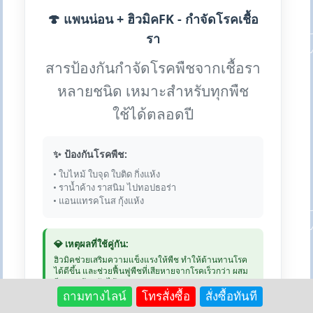
🍄 แพนน่อน + ฮิวมิคFK - กำจัดโรคเชื้อ
รา
สารป้องกันกำจัดโรคพืชจากเชื้อรา
หลายชนิด เหมาะสำหรับทุกพืช
ใช้ได้ตลอดปี
✨ ป้องกันโรคพืช:
• ใบไหม้ ใบจุด ใบติด กิ่งแห้ง
• ราน้ำค้าง ราสนิม ไปทอปธอร่า
• แอนแทรคโนส กุ้งแห้ง
💎 เหตุผลที่ใช้คู่กัน:
ฮิวมิคช่วยเสริมความแข็งแรงให้พืช ทำให้ต้านทานโรค
ได้ดีขึ้น และช่วยฟื้นฟูพืชที่เสียหายจากโรคเร็วกว่า ผสม
ฉีดพ่นพร้อมกันได้
ถามทางไลน์
โทรสั่งซื้อ
สั่งซื้อทันที