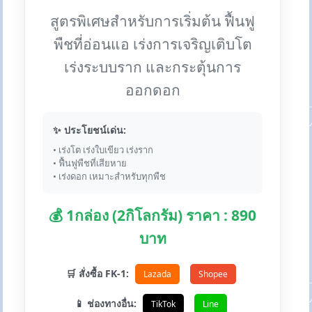
สูตรพิเศษสำหรับการเริ่มต้น ฟื้นฟู
พืชที่อ่อนแอ เร่งการเจริญเติบโต
เร่งระบบราก และกระตุ้นการ
ออกดอก
✨ ประโยชน์เด่น:
• เร่งโต เร่งใบเขียว เร่งราก
• ฟื้นฟูพืชที่เสียหาย
• เร่งดอก เหมาะสำหรับทุกพืช
💰 1กล่อง (2กิโลกรัม) ราคา : 890
บาท
🛒 สั่งซื้อ FK-1:
Lazada
Shopee
📱 ช่องทางอื่น:
TikTok
Line