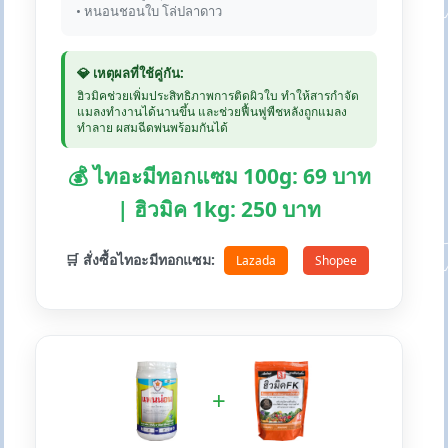
• หนอนชอนใบ โล่ปลาดาว
💎 เหตุผลที่ใช้คู่กัน:
ฮิวมิคช่วยเพิ่มประสิทธิภาพการติดผิวใบ ทำให้สารกำจัด
แมลงทำงานได้นานขึ้น และช่วยฟื้นฟูพืชหลังถูกแมลง
ทำลาย ผสมฉีดพ่นพร้อมกันได้
💰 ไทอะมีทอกแซม 100g: 69 บาท
| ฮิวมิค 1kg: 250 บาท
🛒 สั่งซื้อไทอะมีทอกแซม:
Lazada
Shopee
+