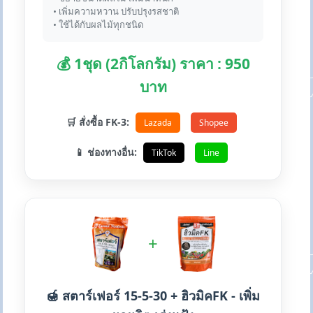
• เพิ่มความหวาน ปรับปรุงรสชาติ
• ใช้ได้กับผลไม้ทุกชนิด
💰 1ชุด (2กิโลกรัม) ราคา : 950
บาท
🛒 สั่งซื้อ FK-3:
Lazada
Shopee
📱 ช่องทางอื่น:
TikTok
Line
+
🍯 สตาร์เฟอร์ 15-5-30 + ฮิวมิคFK - เพิ่ม