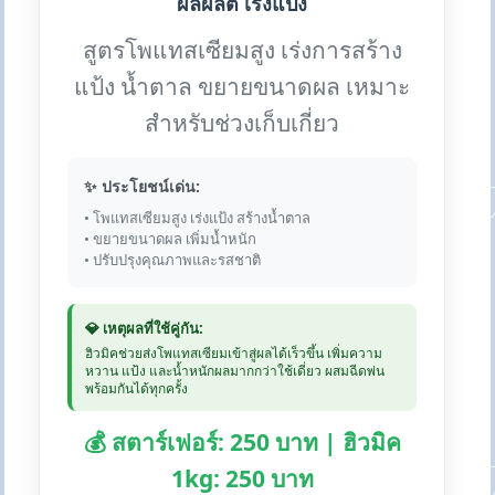
ผลผลิต เร่งแป้ง
สูตรโพแทสเซียมสูง เร่งการสร้าง
แป้ง น้ำตาล ขยายขนาดผล เหมาะ
สำหรับช่วงเก็บเกี่ยว
✨ ประโยชน์เด่น:
• โพแทสเซียมสูง เร่งแป้ง สร้างน้ำตาล
• ขยายขนาดผล เพิ่มน้ำหนัก
• ปรับปรุงคุณภาพและรสชาติ
💎 เหตุผลที่ใช้คู่กัน:
ฮิวมิคช่วยส่งโพแทสเซียมเข้าสู่ผลได้เร็วขึ้น เพิ่มความ
หวาน แป้ง และน้ำหนักผลมากกว่าใช้เดี่ยว ผสมฉีดพ่น
พร้อมกันได้ทุกครั้ง
💰 สตาร์เฟอร์: 250 บาท | ฮิวมิค
1kg: 250 บาท