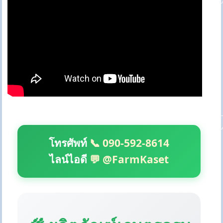
โทรศัพท์
📞 090-592-8614
ไลน์ไอดี
💬 @FarmKaset