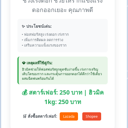
ช่วงเร่งดอก ช่วยให้รากแข็งแรง
ดอกออกเยอะ คุณภาพดี
✨ ประโยชน์เด่น:
• ฟอสฟอรัสสูง เร่งดอก เร่งราก
• เพิ่มการติดผล ลดการร่วง
• เสริมความแข็งแรงของราก
💎 เหตุผลที่ใช้คู่กัน:
ฮิวมิคช่วยให้ฟอสฟอรัสถูกดูดซับง่ายขึ้น เร่งการเจริญ
เติบโตของราก และกระตุ้นการออกดอกได้ดีกว่าใช้เดี่ยว
ผสมฉีดพ่นพร้อมกันได้
💰 สตาร์เฟอร์: 250 บาท | ฮิวมิค
1kg: 250 บาท
🛒 สั่งซื้อสตาร์เฟอร์:
Lazada
Shopee