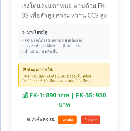
เร่งโตและแตกหน่อ ตามด้วย FK-
3S เพื่อลำสูง ความหวาน CCS สูง
✨ ประโยชน์คู่:
• FK-1: เร่งโต เร่งแตกหน่อ ลำแข็งแรง
• FK-3S: ลำสูง ปล้องยาว เพิ่มค่า CCS
• น้ำหนักต่อลำเพิ่มขึ้น
⏰ ช่วงเวลาการใช้:
FK-1: หลังปลูก 1-3 เดือน และเมื่ออ้อยใบเหลือง
FK-3S: อายุ 6-10 เดือน และก่อนตัด 2-3 เดือน
💰 FK-1: 890 บาท | FK-3S: 950
บาท
🛒 สั่งซื้อ FK-3S:
Lazada
Shopee