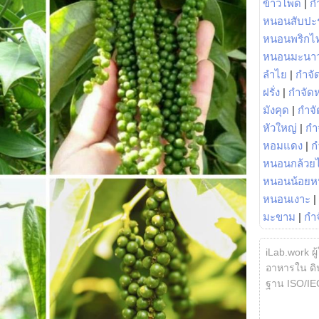
ข้าวโพด
|
ก
หนอนสับปะ
หนอนพริกไ
หนอนมะนา
ลำไย
|
กำจัด
ฝรั่ง
|
กำจัด
มังคุด
|
กำจั
หัวใหญ่
|
กำ
หอมแดง
|
ก
หนอนกล้วยไ
หนอนน้อยห
หนอนเงาะ
|
มะขาม
|
กำ
iLab.work ผู
อาหารใน ดิน
ฐาน ISO/IE