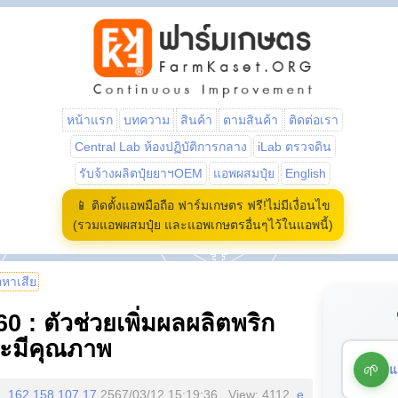
หน้าแรก
บทความ
สินค้า
ตามสินค้า
ติดต่อเรา
Central Lab ห้องปฏิบัติการกลาง
iLab ตรวจดิน
รับจ้างผลิตปุ๋ยยาฯOEM
แอพผสมปุ๋ย
English
📱 ติดตั้งแอพมือถือ ฟาร์มเกษตร ฟรี!ไม่มีเงื่อนไข
(รวมแอพผสมปุ๋ย และแอพเกษตรอื่นๆไว้ในแอพนี้)
้อหาเสีย
60 : ตัวช่วยเพิ่มผลผลิตพริก
ละมีคุณภาพ
🌱
แ
162.158.107.17
2567/03/12 15:19:36 , View: 4112,
e