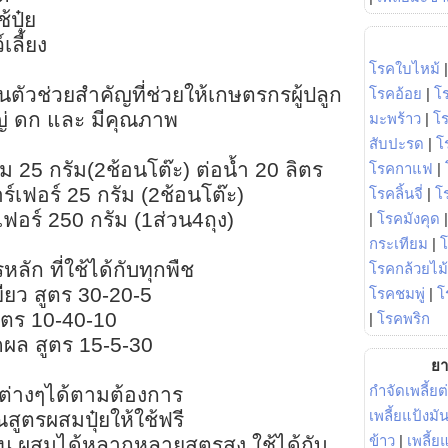
้ปุ๋ย
เลี้ยง
โรคใบไหม้
็นตัวช่วยสำคัญที่ช่วยให้เกษตรกรผู้ปลูก
โรคอ้อย
|
โ
ญ่ ดก และ มีคุณภาพ
มะพร้าว
|
โ
สับปะรด
|
โ
 25 กรัม(2ช้อนโต๊ะ) ต่อน้ำ 20 ลิตร
โรคกาแฟ
|
าร์เฟอร์ 25 กรัม (2ช้อนโต๊ะ)
โรคลิ้นจี่
|
โร
์เฟอร์ 250 กรัม (1ส่วน4ถุง)
|
โรคมังคุด
กระเทียม
|
หลัก ที่ใช้ได้กับทุกพืช
โรคกล้วยไม้
เขียว สูตร 30-20-5
โรคชมพู่
|
โ
สูตร 10-40-10
|
โรคพริก
ดผล สูตร 15-5-30
ยา
กำจัดเพลี้ยต
รต่างๆได้ตามต้องการ
เพลี้ยแป้งม
ตรผสมปุ๋ยให้ใช้ฟรี
ข้าว
|
เพลี้
นบน ผสมได้หลากหลายสูตรสูง ใช้ได้กับ