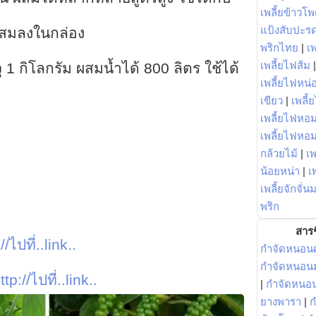
เพลี้ยข้าวโ
แป้งสับปะร
ผสมลงในกล่อง
พริกไทย
|
เ
เพลี้ยไฟส้ม
จุ 1 กิโลกรัม ผสมน้ำได้ 800 ลิตร ใช้ได้
เพลี้ยไฟหน่อ
เขียว
|
เพลี้
เพลี้ยไฟหอม
เพลี้ยไฟหอ
กล้วยไม้
|
เพ
น้อยหน่า
|
เ
เพลี้ยจักจั่น
พริก
สารช
//ไปที่..link..
กำจัดหนอนศ
กำจัดหนอนม
ttp://ไปที่..link..
|
กำจัดหนอ
ยางพารา
|
ก