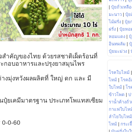
|
ปุ๋ยถั่วเหลือ
มะนาว
|
ปุ๋ย
ไม้ฝรั่ง
|
ปุ๋ย
ฝรั่ง
|
ปุ๋ยหอ
หอมแดง
|
ป
อินทผลัม
|
ป
ปุ๋ยมะม่วง
|
จสำคัญของไทย ด้วยรสชาติเผ็ดร้อนที่
้ประกอบอาหารและปรุงยาสมุนไพร
โรคใบไหม้
างมุ่งหวังผลผลิตที่ ใหญ่ ดก และ มี
ไหม้
|
โรคอ้
ใบไหม้
|
โร
ข้าวโพด
|
ป
เป็นปุ๋ยเคมีมาตรฐาน ประเภทโพแทสเซียม
ราน้ำค้างถั่
กาแฟใบไหม
ลำไยใบไหม้
์ 0-0-60
ไหม้
|
กระเจ
|
มันฝรั่งใบใ