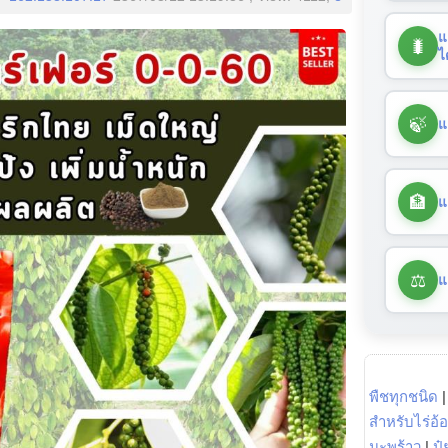
แ
🐛
ไ
🍃
แ
🏦
แ
⚖️
แ
พืชทุกชนิด
สำหรับไร่อ้
มะพร้าว
|
ปุ