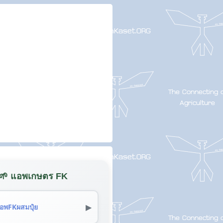
🌱 แอพเกษตร FK
▶
อพFKผสมปุ๋ย