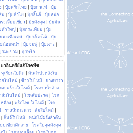
ง
|
ปุ๋ยพริกไทย
|
ปุ๋ยกาแฟ
|
ปุ๋ย
ส้ม
|
ปุ๋ยลำไย
|
ปุ๋ยลิ้นจี่
|
ปุ๋ยหน่อ
กระเจี๊ยบเขียว
|
ปุ๋ยมังคุด
|
ปุ๋ยมัน
มหัวใหญ่
|
ปุ๋ยกระเทียม
|
ปุ๋ย
ุ๋ยมะเขือเทศ
|
ปุ๋ยกล้วยไม้
|
ปุ๋ย
ุ๋ยน้อยหน่า
|
ปุ๋ยชมพู่
|
ปุ๋ยเงาะ
|
ปุ๋ยมะขาม
|
ปุ๋ยพริก
ยาอินทรีย์แก้โรคพืช
|
ทุเรียนใบติด
|
มันสำปะหลังใบ
อยใบไหม้
|
ข้าวใบไหม้
|
ยางพารา
คมะพร้าวใบไหม้
|
โรคราน้ำค้าง
าล์มใบไหม้
|
โรคสับปะรด
|
โรค
วเหลือง
|
พริกไทยใบไหม้
|
โรค
้
|
ราสนิมมะนาว
|
ส้มใบไหม้
|
|
ลิ้นจี่ใบไหม้
|
หน่อไม้ฝรั่งลำต้น
ี๊ยบเขียวฝักลาย
|
โรคใบจุดมังคุด
หม้
|
โรคหอมเลื้อย
|
โรคใบจุด