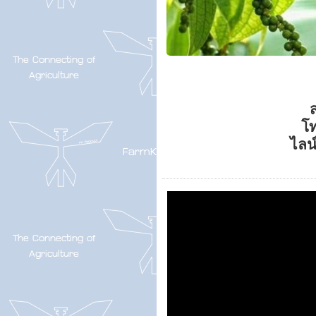
ส
โ
ไลน