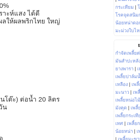
60%
กระเทียม
|
ราะห์แสง ได้ดี
โรคจุดสนิมก
ผลให้ผลพริกไทย ใหญ่
น้อยหน่าดอก
มะม่วงใบไห
ย
กำจัดเพลี้ยต
มันสำปะหลั
ยางพารา
|
เ
เพลี้ยปาล์มน
เหลือง
|
เพลี
มะนาว
|
เพล
นโต๊ะ) ต่อน้ำ 20 ลิตร
เพลี้ยหน่อไม้
วัน
มังคุด
|
เพลี้
เพลี้ยกระเที
เทศ
|
เพลี้ย
น้อยหน่า
|
เ
ิด
|
เพลี้ยมะข