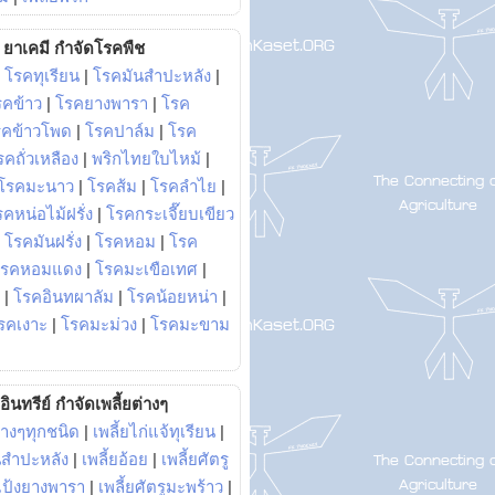
ยาเคมี กำจัดโรคพืช
|
โรคทุเรียน
|
โรคมันสำปะหลัง
|
รคข้าว
|
โรคยางพารา
|
โรค
รคข้าวโพด
|
โรคปาล์ม
|
โรค
รคถั่วเหลือง
|
พริกไทยใบไหม้
|
โรคมะนาว
|
โรคส้ม
|
โรคลำไย
|
คหน่อไม้ฝรั่ง
|
โรคกระเจี๊ยบเขียว
|
โรคมันฝรั่ง
|
โรคหอม
|
โรค
โรคหอมแดง
|
โรคมะเขือเทศ
|
|
โรคอินทผาลัม
|
โรคน้อยหน่า
|
รคเงาะ
|
โรคมะม่วง
|
โรคมะขาม
อินทรีย์ กำจัดเพลี้ยต่างๆ
่างๆทุกชนิด
|
เพลี้ยไก่แจ้ทุเรียน
|
ันสำปะหลัง
|
เพลี้ยอ้อย
|
เพลี้ยศัตรู
ยแป้งยางพารา
|
เพลี้ยศัตรูมะพร้าว
|