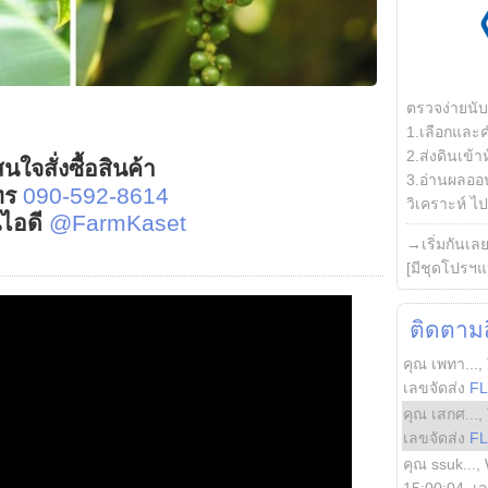
ตรวจง่ายนั
1.เลือกและ
2.ส่งดินเข้า
นใจสั่งซื้อสินค้า
3.อ่านผลออน
ทร
090-592-8614
วิเคราะห์ ไปต
์ไอดี
@FarmKaset
→เริ่มกันเล
[มีชุดโปรฯแ
ติดตามสิ
คุณ เพทา...
,
เลขจัดส่ง
F
คุณ เสกศ...
,
เลขจัดส่ง
F
คุณ ssuk...
,
15:00:04
, เ