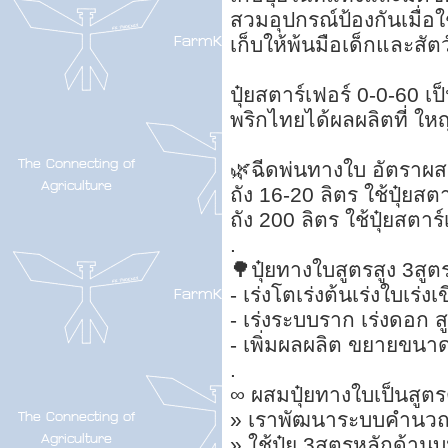
สวมอุปกรณ์ป้องกันเมื่อใช
เก็บให้พ้นมือเด็กและสัตว์
ปุ๋ยสตาร์เฟอร์ 0-0-60 เป
พริกไทยได้ผลผลิตที่ ให
🌿ฉีดพ่นทางใบ อัตราผสม
ถัง 16-20 ลิตร ใช้ปุ๋ยสต
ถัง 200 ลิตร ใช้ปุ๋ยสตาร
.
🌳ปุ๋ยทางใบสูตรสูง 3สูตร
- เร่งโตเร่งต้นเร่งใบเร่ง
- เร่งระบบราก เร่งดอก 
- เพิ่มผลผลิต ขยายขนา
.
∞ ผสมปุ๋ยทางใบเป็นสูต
» เราพัฒนาระบบคำนวณสู
» ใช้ปุ๋ย 3สูตรหลักด้า