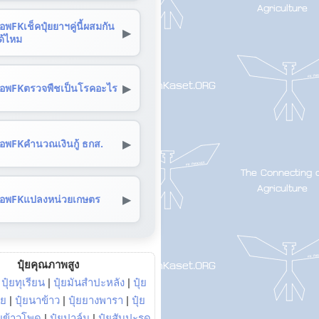
อพFKเช็คปุ๋ยยาฯคู่นี้ผสมกัน
▶
ด้ไหม
▶
อพFKตรวจพืชเป็นโรคอะไร
▶
อพFKคำนวณเงินกู้ ธกส.
▶
อพFKแปลงหน่วยเกษตร
ปุ๋ยคุณภาพสูง
|
ปุ๋ยทุเรียน
|
ปุ๋ยมันสำปะหลัง
|
ปุ๋ย
อย
|
ปุ๋ยนาข้าว
|
ปุ๋ยยางพารา
|
ปุ๋ย
๋ยข้าวโพด
|
ปุ๋ยปาล์ม
|
ปุ๋ยสับปะรด