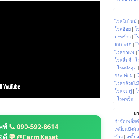
โรคใบไหม้
โรคอ้อย
|
โ
มะพร้าว
|
โ
สับปะรด
|
โ
โรคกาแฟ
|
โรคลิ้นจี่
|
โร
|
โรคมังคุด
กระเทียม
|
โรคกล้วยไม้
โรคชมพู่
|
โ
|
โรคพริก
ยา
กำจัดเพลี้ยต
พท์
📞 090-592-8614
เพลี้ยแป้งม
อดี
💬 @FarmKaset
ข้าว
|
เพลี้