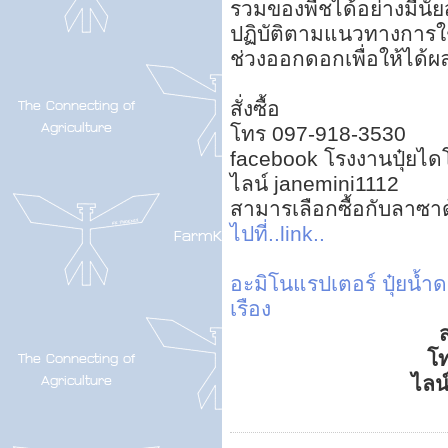
รวมของพืชได้อย่างมีนัย
ปฏิบัติตามแนวทางการใช
ช่วงออกดอกเพื่อให้ได้ผลลั
สั่งซื้อ
โทร 097-918-3530
facebook โรงงานปุ๋ยไดโ
ไลน์ janemini1112
สามารเลือกซื้อกับลาซา
ไปที่..link..
อะมิโนแรปเตอร์
ปุ๋ยน้
เรือง
ส
โ
ไลน