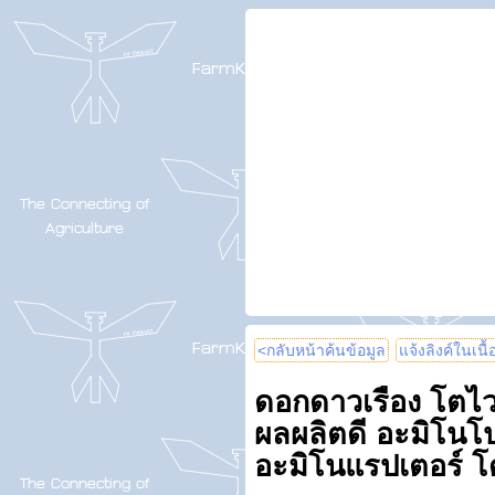
<กลับหน้าค้นข้อมูล
แจ้งลิงค์ในเนื
ดอกดาวเรือง โตไว
ผลผลิตดี อะมิโนโ
อะมิโนแรปเตอร์ โ