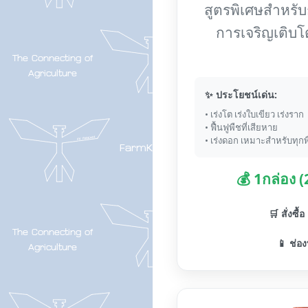
สูตรพิเศษสำหรับกา
การเจริญเติบโ
✨ ประโยชน์เด่น:
• เร่งโต เร่งใบเขียว เร่งราก
• ฟื้นฟูพืชที่เสียหาย
• เร่งดอก เหมาะสำหรับทุกพ
💰 1กล่อง 
🛒 สั่งซื้
📱 ช่อง