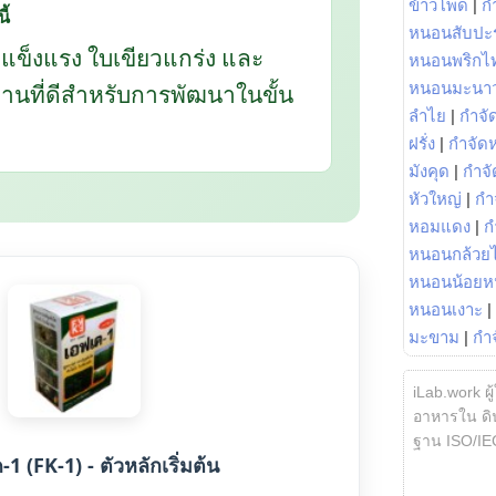
ข้าวโพด
|
ก
ี้
หนอนสับปะ
กแข็งแรง ใบเขียวแกร่ง และ
หนอนพริกไ
นฐานที่ดีสำหรับการพัฒนาในขั้น
หนอนมะนา
ลำไย
|
กำจัด
ฝรั่ง
|
กำจัด
มังคุด
|
กำจั
หัวใหญ่
|
กำ
หอมแดง
|
ก
หนอนกล้วยไ
หนอนน้อยห
หนอนเงาะ
|
มะขาม
|
กำ
iLab.work ผู
อาหารใน ดิน
ฐาน ISO/IE
1 (FK-1) - ตัวหลักเริ่มต้น