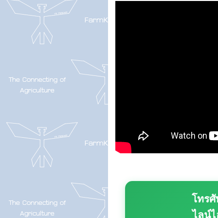
โทรศั
ไลน์ไ