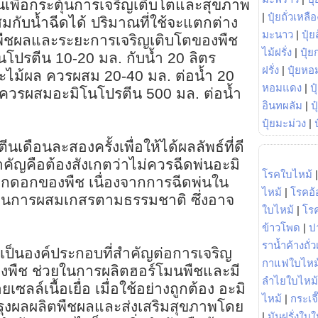
เพื่อกระตุ้นการเจริญเติบโตและสุขภาพ
|
ปุ๋ยถั่วเหลือ
สมกับน้ำฉีดได้ ปริมาณที่ใช้จะแตกต่าง
มะนาว
|
ปุ๋ย
องพืชผลและระยะการเจริญเติบโตของพืช
ไม้ฝรั่ง
|
ปุ๋ย
โปรตีน 10-20 มล. กับน้ำ 20 ลิตร
ฝรั่ง
|
ปุ๋ยหอ
ละไม้ผล ควรผสม 20-40 มล. ต่อน้ำ 20
หอมแดง
|
ป
ยดควรผสมอะมิโนโปรตีน 500 มล. ต่อน้ำ
อินทผลัม
|
ป
ปุ๋ยมะม่วง
|
เดือนละสองครั้งเพื่อให้ได้ผลลัพธ์ที่ดี
งสำคัญคือต้องสังเกตว่าไม่ควรฉีดพ่นอะมิ
โรคใบไหม้
กดอกของพืช เนื่องจากการฉีดพ่นใน
ไหม้
|
โรคอ้
วนการผสมเกสรตามธรรมชาติ ซึ่งอาจ
ใบไหม้
|
โร
ข้าวโพด
|
ป
ราน้ำค้างถั่
นเป็นองค์ประกอบที่สำคัญต่อการเจริญ
กาแฟใบไหม
พืช ช่วยในการผลิตฮอร์โมนพืชและมี
ลำไยใบไหม้
ลล์เนื้อเยื่อ เมื่อใช้อย่างถูกต้อง อะมิ
ไหม้
|
กระเจ
ุงผลผลิตพืชผลและส่งเสริมสุขภาพโดย
|
มันฝรั่งใบใ