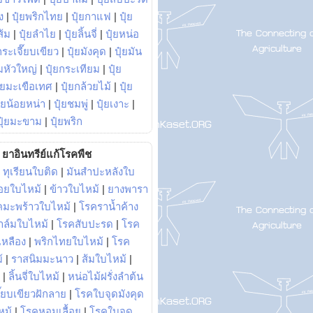
ง
|
ปุ๋ยพริกไทย
|
ปุ๋ยกาแฟ
|
ปุ๋ย
ส้ม
|
ปุ๋ยลำไย
|
ปุ๋ยลิ้นจี่
|
ปุ๋ยหน่อ
กระเจี๊ยบเขียว
|
ปุ๋ยมังคุด
|
ปุ๋ยมัน
มหัวใหญ่
|
ปุ๋ยกระเทียม
|
ปุ๋ย
ุ๋ยมะเขือเทศ
|
ปุ๋ยกล้วยไม้
|
ปุ๋ย
ุ๋ยน้อยหน่า
|
ปุ๋ยชมพู่
|
ปุ๋ยเงาะ
|
ปุ๋ยมะขาม
|
ปุ๋ยพริก
ยาอินทรีย์แก้โรคพืช
|
ทุเรียนใบติด
|
มันสำปะหลังใบ
อยใบไหม้
|
ข้าวใบไหม้
|
ยางพารา
คมะพร้าวใบไหม้
|
โรคราน้ำค้าง
าล์มใบไหม้
|
โรคสับปะรด
|
โรค
วเหลือง
|
พริกไทยใบไหม้
|
โรค
้
|
ราสนิมมะนาว
|
ส้มใบไหม้
|
|
ลิ้นจี่ใบไหม้
|
หน่อไม้ฝรั่งลำต้น
ี๊ยบเขียวฝักลาย
|
โรคใบจุดมังคุด
หม้
|
โรคหอมเลื้อย
|
โรคใบจุด