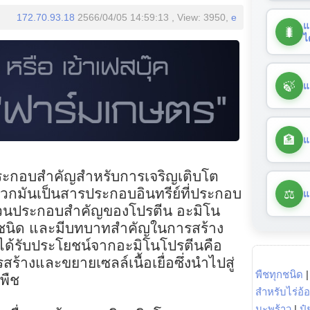
172.70.93.18
2566/04/05 14:59:13 , View: 3950,
e
แ
🐛
ไ
🍃
แ
🏦
แ
ประกอบสำคัญสำหรับการเจริญเติบโต
⚖️
กมันเป็นสารประกอบอินทรีย์ที่ประกอบ
แ
ส่วนประกอบสำคัญของโปรตีน อะมิโน
8 ชนิด และมีบทบาทสำคัญในการสร้าง
ี่ได้รับประโยชน์จากอะมิโนโปรตีนคือ
้างและขยายเซลล์เนื้อเยื่อซึ่งนำไปสู่
พืชทุกชนิด
พืช
สำหรับไร่อ้
มะพร้าว
|
ปุ