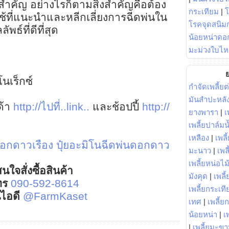
สำคัญ อย่างไรก็ตามสิ่งสำคัญคือต้อง
กระเทียม
|
้ที่แนะนำและหลีกเลี่ยงการฉีดพ่นใน
โรคจุดสนิมก
พธ์ที่ดีที่สุด
น้อยหน่าดอก
มะม่วงใบไห
ย
นเร็กซ์
กำจัดเพลี้ยต
มันสำปะหลั
ด้า
http://ไปที่..link..
และช้อปปี้
http://
ยางพารา
|
เ
เพลี้ยปาล์มน
เหลือง
|
เพลี
ำดอกดาวเรือง
ปุ๋ยอะมิโนฉีดพ่นดอกดาว
มะนาว
|
เพล
เพลี้ยหน่อไม้
นใจสั่งซื้อสินค้า
มังคุด
|
เพลี้
ทร
090-592-8614
เพลี้ยกระเที
์ไอดี
@FarmKaset
เทศ
|
เพลี้ย
น้อยหน่า
|
เ
|
เพลี้ยมะข