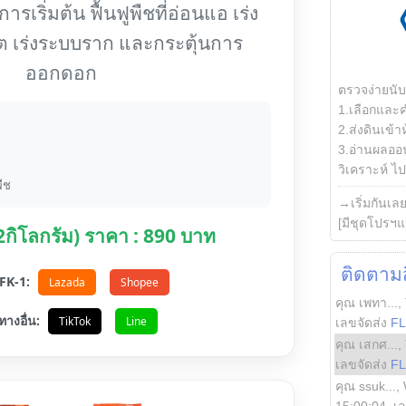
รเริ่มต้น ฟื้นฟูพืชที่อ่อนแอ เร่ง
ต เร่งระบบราก และกระตุ้นการ
ออกดอก
ตรวจง่ายนั
1.เลือกและ
2.ส่งดินเข้า
3.อ่านผลออน
วิเคราะห์ ไปต
ืช
→เริ่มกันเล
[มีชุดโปรฯแ
(2กิโลกรัม) ราคา : 890 บาท
ติดตามสิ
อ FK-1:
Lazada
Shopee
คุณ เพทา...
,
ทางอื่น:
TikTok
Line
เลขจัดส่ง
F
คุณ เสกศ...
,
เลขจัดส่ง
F
คุณ ssuk...
,
15:00:04
, เ