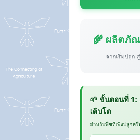
🌾 ผลิตภั
จากเริ่มปลูก ส
🌱 ขั้นตอนที่ 1:
เติบโต
สำหรับพืชที่เพิ่งปลูกหร