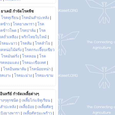
ยาเคมี กำจัดโรคพืช
|
โรคทุเรียน
|
โรคมันสำปะหลัง
|
รคข้าว
|
โรคยางพารา
|
โรค
รคข้าวโพด
|
โรคปาล์ม
|
โรค
รคถั่วเหลือง
|
พริกไทยใบไหม้
|
โรคมะนาว
|
โรคส้ม
|
โรคลำไย
|
คหน่อไม้ฝรั่ง
|
โรคกระเจี๊ยบเขียว
|
โรคมันฝรั่ง
|
โรคหอม
|
โรค
โรคหอมแดง
|
โรคมะเขือเทศ
|
|
โรคอินทผาลัม
|
โรคน้อยหน่า
|
รคเงาะ
|
โรคมะม่วง
|
โรคมะขาม
อินทรีย์ กำจัดเพลี้ยต่างๆ
่างๆทุกชนิด
|
เพลี้ยไก่แจ้ทุเรียน
|
ันสำปะหลัง
|
เพลี้ยอ้อย
|
เพลี้ยศัตรู
ยแป้งยางพารา
|
เพลี้ยศัตรูมะพร้าว
|