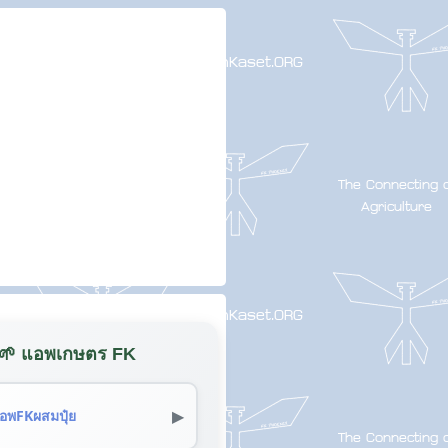
🌱 แอพเกษตร FK
▶
อพFKผสมปุ๋ย