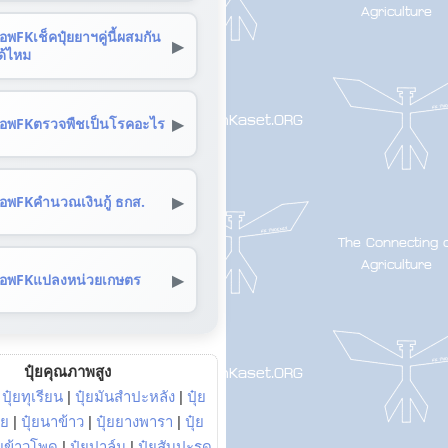
อพFKเช็คปุ๋ยยาฯคู่นี้ผสมกัน
▶
ด้ไหม
▶
อพFKตรวจพืชเป็นโรคอะไร
▶
อพFKคำนวณเงินกู้ ธกส.
▶
อพFKแปลงหน่วยเกษตร
ปุ๋ยคุณภาพสูง
|
ปุ๋ยทุเรียน
|
ปุ๋ยมันสำปะหลัง
|
ปุ๋ย
อย
|
ปุ๋ยนาข้าว
|
ปุ๋ยยางพารา
|
ปุ๋ย
๋ยข้าวโพด
|
ปุ๋ยปาล์ม
|
ปุ๋ยสับปะรด