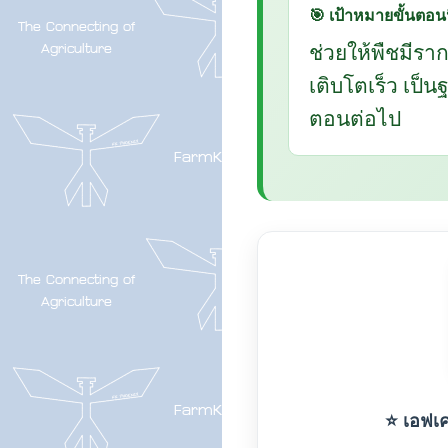
🎯 เป้าหมายขั้นตอนน
ช่วยให้พืชมีรา
เติบโตเร็ว เป็
ตอนต่อไป
⭐ เอฟเค-