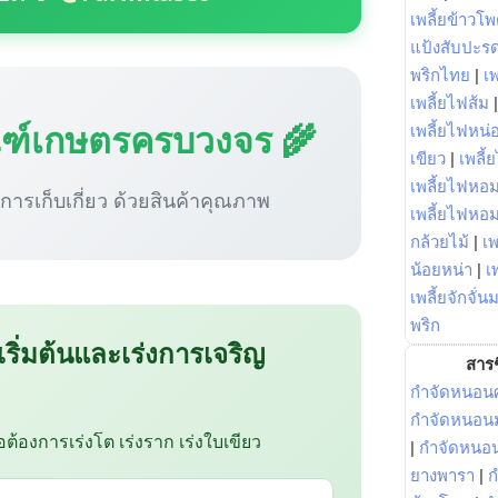
เพลี้ยข้าวโ
แป้งสับปะร
พริกไทย
|
เ
เพลี้ยไฟส้ม
ณฑ์เกษตรครบวงจร 🌾
เพลี้ยไฟหน่อ
เขียว
|
เพลี้
เพลี้ยไฟหอม
ู่การเก็บเกี่ยว ด้วยสินค้าคุณภาพ
เพลี้ยไฟหอ
กล้วยไม้
|
เพ
น้อยหน่า
|
เ
เพลี้ยจักจั่น
พริก
 เริ่มต้นและเร่งการเจริญ
สารช
กำจัดหนอนศ
กำจัดหนอนม
ือต้องการเร่งโต เร่งราก เร่งใบเขียว
|
กำจัดหนอ
ยางพารา
|
ก