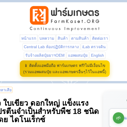
หน้าแรก
บทความ
สินค้า
ตามสินค้า
ติดต่อเรา
Central Lab ห้องปฏิบัติการกลาง
iLab ตรวจดิน
รับจ้างผลิตปุ๋ยยาฯOEM
แอพผสมปุ๋ย
English
📱 ติดตั้งแอพมือถือ ฟาร์มเกษตร ฟรี!ไม่มีเงื่อนไข
(รวมแอพผสมปุ๋ย และแอพเกษตรอื่นๆไว้ในแอพนี้)
้อหาเสีย
 ใบเขียว ดอกใหญ่ แข็งแรง
ปรตีนจำเป็นสำหรับพืช 18 ชนิด
🌱
แ
ดย ไดโนเร็กซ์